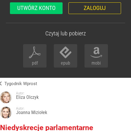
UTWÓRZ KONTO
ZALOGUJ
Czytaj lub pobierz
pdf
epub
mobi
Tygodnik Wprost
Autor:
Eliza Olczyk
Autor:
Joanna Miziołek
Niedyskrecje parlamentarne