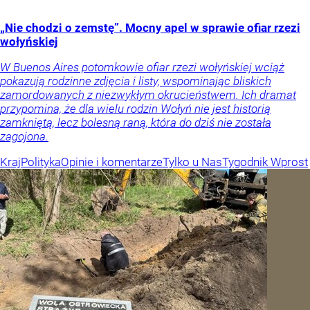
„Nie chodzi o zemstę”. Mocny apel w sprawie ofiar rzezi
wołyńskiej
W Buenos Aires potomkowie ofiar rzezi wołyńskiej wciąż
pokazują rodzinne zdjęcia i listy, wspominając bliskich
zamordowanych z niezwykłym okrucieństwem. Ich dramat
przypomina, że dla wielu rodzin Wołyń nie jest historią
zamkniętą, lecz bolesną raną, która do dziś nie została
zagojona.
Kraj
Polityka
Opinie i komentarze
Tylko u Nas
Tygodnik Wprost