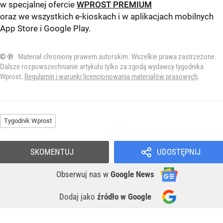
w specjalnej ofercie
WPROST PREMIUM
oraz we wszystkich e-kioskach i w aplikacjach mobilnych
App Store
i
Google Play
.
© ℗
Materiał chroniony prawem autorskim. Wszelkie prawa zastrzeżone.
Dalsze rozpowszechnianie artykułu tylko za zgodą wydawcy tygodnika
Wprost.
Regulamin i warunki licencjonowania materiałów prasowych
.
Tygodnik Wprost
SKOMENTUJ
UDOSTĘPNIJ
Obserwuj nas
w
Google News
Dodaj jako
źródło w Google