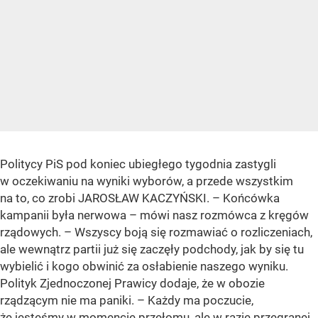
Politycy PiS pod koniec ubiegłego tygodnia zastygli
w oczekiwaniu na wyniki wyborów, a przede wszystkim
na to, co zrobi JAROSŁAW KACZYŃSKI. – Końcówka
kampanii była nerwowa – mówi nasz rozmówca z kręgów
rządowych. – Wszyscy boją się rozmawiać o rozliczeniach,
ale wewnątrz partii już się zaczęły podchody, jak by się tu
wybielić i kogo obwinić za osłabienie naszego wyniku.
Polityk Zjednoczonej Prawicy dodaje, że w obozie
rządzącym nie ma paniki. – Każdy ma poczucie,
że jesteśmy w momencie przełomu, ale w razie przegranej