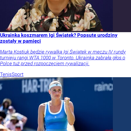
Ukrainka koszmarem Igi Świątek? Popsute urodziny
zostały w pamięci
Marta Kostiuk będzie rywalką Igi Świątek w meczu IV rundy
turnieju rangi WTA 1000 w Toronto. Ukrainka zabrała głos o
Polce tuż przed rozpoczęciem rywalizacji.
Tenis
Sport