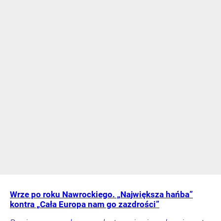
Wrze po roku Nawrockiego. „Największa hańba”
kontra „Cała Europa nam go zazdrości”