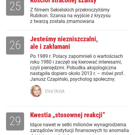
Kościół straconej szansy
25
Z filmem Sekielskich przekroczyliśmy
Rubikon. Szansa na wyjście z kryzysu
z twarzą została zmarnowana
Jesteśmy niezniszczalni,
26
ale i zakłamani
Po 1989 r. Polacy zapomnieli o wartościach
roku 1980 i zaczęli się kierować interesami,
czyli pieniędzmi. Pobudka aksjologiczna
nastąpiła dopiero około 2013 r. – mówi prof.
Janusz Czapiński, psycholog społeczny.
Eliza Olczyk
Kwestia „stosownej reakcji”
29
Idące nawet w setki milionów wynagrodzenia
zarządców instytucji finansowych to anomalia