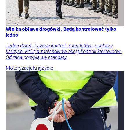
Wielka obława drogówki. Będą kontrolować tylko
jedno
Jeden dzień. Tysiące kontroli, mandatów i punktów
karnych. Policja zaplanowała akcję kontroli kierowców.
Od rana posypią się mandaty.
Motoryzacja
Kraj
Życie