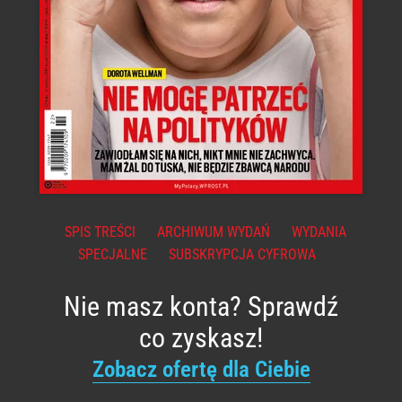
SPIS TREŚCI
ARCHIWUM WYDAŃ
WYDANIA
SPECJALNE
SUBSKRYPCJA CYFROWA
Nie masz konta? Sprawdź
co zyskasz!
Zobacz ofertę dla Ciebie