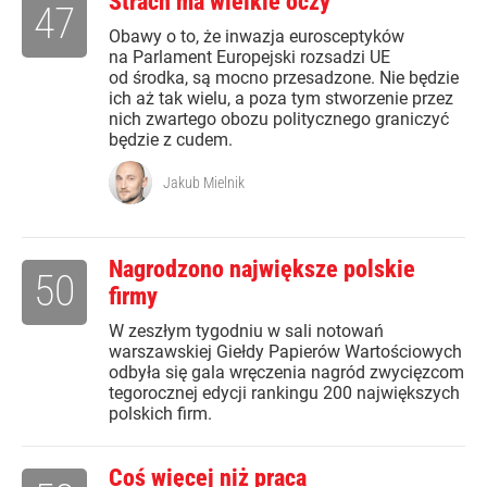
Strach ma wielkie oczy
47
Obawy o to, że inwazja eurosceptyków
na Parlament Europejski rozsadzi UE
od środka, są mocno przesadzone. Nie będzie
ich aż tak wielu, a poza tym stworzenie przez
nich zwartego obozu politycznego graniczyć
będzie z cudem.
Jakub Mielnik
Nagrodzono największe polskie
50
firmy
W zeszłym tygodniu w sali notowań
warszawskiej Giełdy Papierów Wartościowych
odbyła się gala wręczenia nagród zwycięzcom
tegorocznej edycji rankingu 200 największych
polskich firm.
Coś więcej niż praca