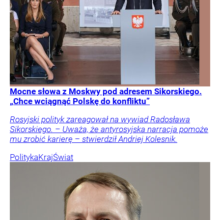
Mocne słowa z Moskwy pod adresem Sikorskiego.
„Chce wciągnąć Polskę do konfliktu”
Rosyjski polityk zareagował na wywiad Radosława
Sikorskiego. – Uważa, że antyrosyjska narracja pomoże
mu zrobić karierę – stwierdził Andriej Kolesnik.
Polityka
Kraj
Świat