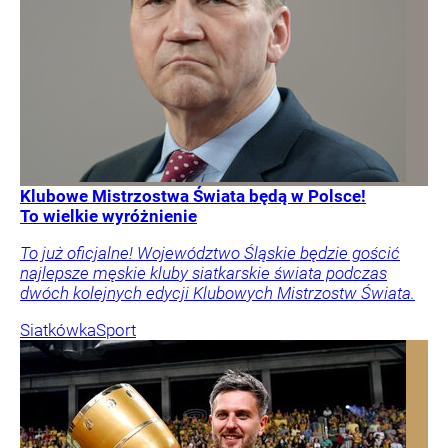
Klubowe Mistrzostwa Świata będą w Polsce!
To wielkie wyróżnienie
To już oficjalne! Województwo Śląskie będzie gościć
najlepsze męskie kluby siatkarskie świata podczas
dwóch kolejnych edycji Klubowych Mistrzostw Świata.
Siatkówka
Sport