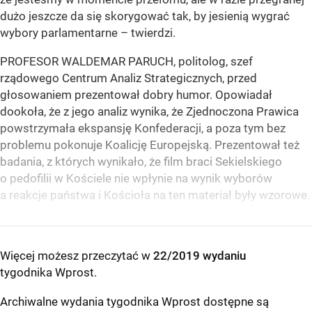
dużo jeszcze da się skorygować tak, by jesienią wygrać
wybory parlamentarne – twierdzi.
PROFESOR WALDEMAR PARUCH, politolog, szef
rządowego Centrum Analiz Strategicznych, przed
głosowaniem prezentował dobry humor. Opowiadał
dookoła, że z jego analiz wynika, że Zjednoczona Prawica
powstrzymała ekspansję Konfederacji, a poza tym bez
problemu pokonuje Koalicję Europejską. Prezentował też
badania, z których wynikało, że film braci Sekielskiego
o pedofilii w Kościele nie wpłynie na wynik wyborów
a reakcje państwa i Kościoła na ten materiał były wzorowe.
Więcej możesz przeczytać w
22/2019 wydaniu
tygodnika Wprost
.
Archiwalne wydania tygodnika Wprost dostępne są