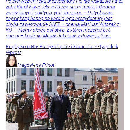
Po pierwszym roku prezydentury nic nie wskazuje na to,
żeby Karol Nawrocki wyciszył spory między dwoma
zwaśnionymi politycznymi obozami. – Dotychczas
największą hańbą na karcie jego prezydentury jest
chyba zawetowanie SAFE – ocenia Mariusz Witczak z
KO. – Mamy głowę państwa, z której możemy być
dumni – kontruje Marek Jakubiak z Rozwoju Plus.
Kraj
Tylko u Nas
Polityka
Opinie i komentarze
Tygodnik
Wprost
Magdalena
Frindt