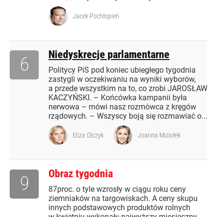
Jacek Pochłopień
Niedyskrecje parlamentarne
6
Politycy PiS pod koniec ubiegłego tygodnia
zastygli w oczekiwaniu na wyniki wyborów,
a przede wszystkim na to, co zrobi JAROSŁAW
KACZYŃSKI. – Końcówka kampanii była
nerwowa – mówi nasz rozmówca z kręgów
rządowych. – Wszyscy boją się rozmawiać o...
Eliza Olczyk
Joanna Miziołek
Obraz tygodnia
9
87proc. o tyle wzrosły w ciągu roku ceny
ziemniaków na targowiskach. A ceny skupu
innych podstawowych produktów rolnych
w kwietniu wykonały najwyższy miesięczny