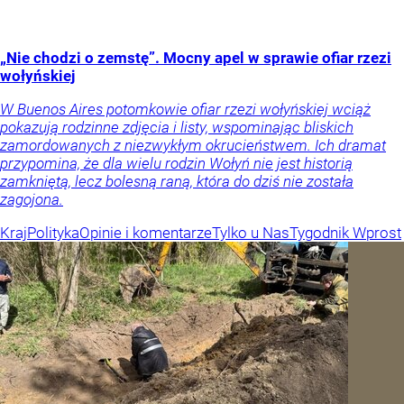
„Nie chodzi o zemstę”. Mocny apel w sprawie ofiar rzezi
wołyńskiej
W Buenos Aires potomkowie ofiar rzezi wołyńskiej wciąż
pokazują rodzinne zdjęcia i listy, wspominając bliskich
zamordowanych z niezwykłym okrucieństwem. Ich dramat
przypomina, że dla wielu rodzin Wołyń nie jest historią
zamkniętą, lecz bolesną raną, która do dziś nie została
zagojona.
Kraj
Polityka
Opinie i komentarze
Tylko u Nas
Tygodnik Wprost