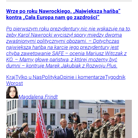
Wrze po roku Nawrockiego. „Największa hańba”
kontra „Cała Europa nam go zazdrości”
Po pierwszym roku prezydentury nic nie wskazuje na to,
żeby Karol Nawrocki wyciszył spory między dwoma
zwaśnionymi politycznymi obozami. – Dotychczas
największą hańbą na karcie jego prezydentury jest
chyba zawetowanie SAFE – ocenia Mariusz Witczak z
KO. – Mamy głowę państwa, z której możemy być
dumni – kontruje Marek Jakubiak z Rozwoju Plus.
Kraj
Tylko u Nas
Polityka
Opinie i komentarze
Tygodnik
Wprost
Magdalena
Frindt