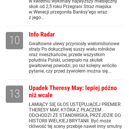
w kwietniu wykonały najwyższy miesięczny
skok od 2,5 roku Przegrani Straż miejska
w Wenecji przegoniła Banksy’ego wraz
z jego...
Info Radar
10
Gwałtowne ulewy przyniosły wielomilionowe
straty Po dokuczliwej suszy wielu rolników
oraz mieszkańców, przede wszystkim
południa Polski, ucierpiało na skutek
gwałtownej powodzi, po raz kolejny wróciło
pytanie, czy przed żywiołem można się...
Upadek Theresy May: lepiej późno
13
niż wcale
ŁAMIĄCY SIĘ GŁOS USTĘPUJĄCEJ PREMIER
THERESY MAY, KTÓRA Z PŁACZEM
ODCHODZI ZE STANOWISKA, PRZEJDZIE DO
HISTORII WIELKIEJ BRYTANII. Być może
ckliwość tej sceny przebije nawet inny smutny