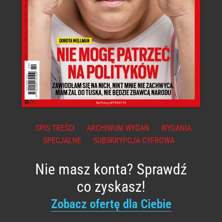
SPIS TREŚCI
ARCHIWUM WYDAŃ
WYDANIA
SPECJALNE
SUBSKRYPCJA CYFROWA
Nie masz konta? Sprawdź
co zyskasz!
Zobacz ofertę dla Ciebie