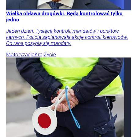
Wielka obława drogówki. Będą kontrolować tylko
jedno
Jeden dzień. Tysiące kontroli, mandatów i punktów
karnych. Policja zaplanowała akcję kontroli kierowców.
Od rana posypią się mandaty.
Motoryzacja
Kraj
Życie