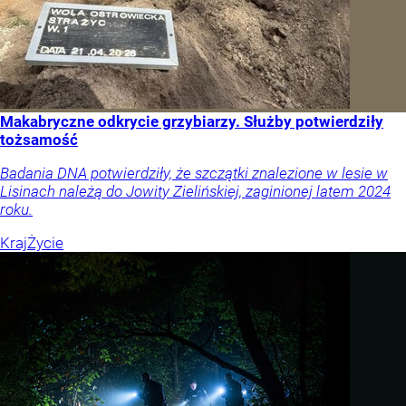
Makabryczne odkrycie grzybiarzy. Służby potwierdziły
tożsamość
Badania DNA potwierdziły, że szczątki znalezione w lesie w
Lisinach należą do Jowity Zielińskiej, zaginionej latem 2024
roku.
Kraj
Życie