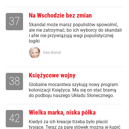
Na Wschodzie bez zmian
37
Skandal może marsz populistów spowolnić,
ale nie zatrzymać, bo ich wyborcy do skandali
i afer nie przywiązują wagi populistycznej
logiki
Ewa Wanat
Księżycowe wojny
38
Globalne mocarstwa szykują nowy program
kolonizacji Księżyca. Ma się on stać bramą
do podboju naszego Układu Słonecznego.
Wielka marka, niska półka
42
Kiedyś za ich kreacje trzeba było płacić
tysiące. Teraz za parę stówek można je kupić