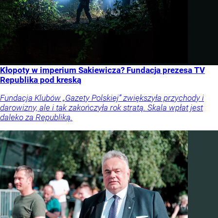
Kłopoty w imperium Sakiewicza? Fundacja prezesa TV
Republika pod kreską
Fundacja Klubów „Gazety Polskiej” zwiększyła przychody i
darowizny, ale i tak zakończyła rok stratą. Skala wpłat jest
daleko za Republiką.