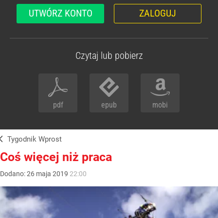
UTWÓRZ KONTO
ZALOGUJ
Czytaj lub pobierz
pdf
epub
mobi
Tygodnik Wprost
Coś więcej niż praca
Dodano:
26
maja
2019
22:00