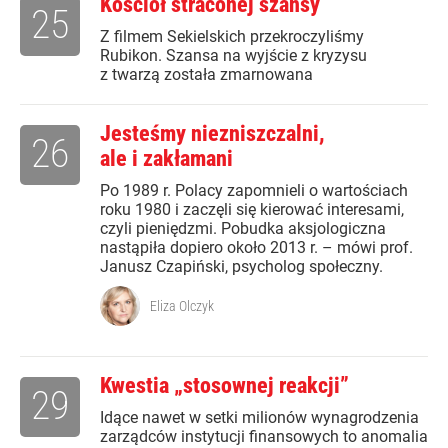
Kościół straconej szansy
25
Z filmem Sekielskich przekroczyliśmy
Rubikon. Szansa na wyjście z kryzysu
z twarzą została zmarnowana
Jesteśmy niezniszczalni,
26
ale i zakłamani
Po 1989 r. Polacy zapomnieli o wartościach
roku 1980 i zaczęli się kierować interesami,
czyli pieniędzmi. Pobudka aksjologiczna
nastąpiła dopiero około 2013 r. – mówi prof.
Janusz Czapiński, psycholog społeczny.
Eliza Olczyk
Kwestia „stosownej reakcji”
29
Idące nawet w setki milionów wynagrodzenia
zarządców instytucji finansowych to anomalia