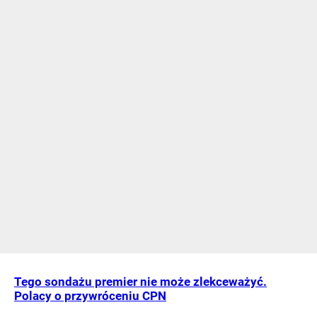
Tego sondażu premier nie może zlekceważyć.
Polacy o przywróceniu CPN