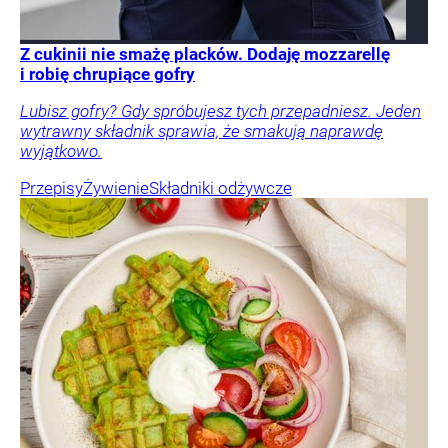
Z cukinii nie smażę placków. Dodaję mozzarellę
i robię chrupiące gofry
Lubisz gofry? Gdy spróbujesz tych przepadniesz. Jeden
wytrawny składnik sprawia, że smakują naprawdę
wyjątkowo.
Przepisy
Żywienie
Składniki odżywcze