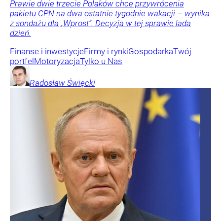
Prawie dwie trzecie Polaków chce przywrócenia
pakietu CPN na dwa ostatnie tygodnie wakacji – wynika
z sondażu dla „Wprost”. Decyzja w tej sprawie lada
dzień.
Finanse i inwestycje
Firmy i rynki
Gospodarka
Twój
portfel
Motoryzacja
Tylko u Nas
Radosław
Święcki