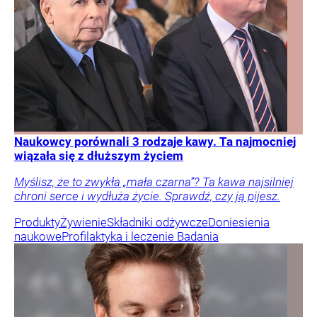
Naukowcy porównali 3 rodzaje kawy. Ta najmocniej
wiązała się z dłuższym życiem
Myślisz, że to zwykła „mała czarna”? Ta kawa najsilniej
chroni serce i wydłuża życie. Sprawdź, czy ją pijesz.
Produkty
Żywienie
Składniki odżywcze
Doniesienia
naukowe
Profilaktyka i leczenie
Badania