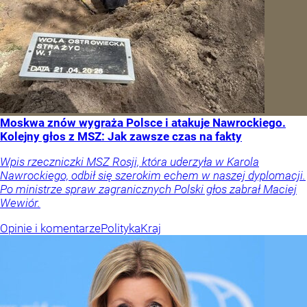
Moskwa znów wygraża Polsce i atakuje Nawrockiego.
Kolejny głos z MSZ: Jak zawsze czas na fakty
Wpis rzeczniczki MSZ Rosji, która uderzyła w Karola
Nawrockiego, odbił się szerokim echem w naszej dyplomacji.
Po ministrze spraw zagranicznych Polski głos zabrał Maciej
Wewiór.
Opinie i komentarze
Polityka
Kraj