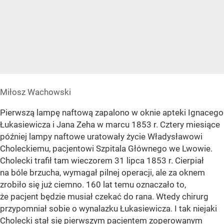
Miłosz Wachowski
Pierwszą lampę naftową zapalono w oknie apteki Ignacego
Łukasiewicza i Jana Zeha w marcu 1853 r. Cztery miesiące
później lampy naftowe uratowały życie Władysławowi
Choleckiemu, pacjentowi Szpitala Głównego we Lwowie.
Cholecki trafił tam wieczorem 31 lipca 1853 r. Cierpiał
na bóle brzucha, wymagał pilnej operacji, ale za oknem
zrobiło się już ciemno. 160 lat temu oznaczało to,
że pacjent będzie musiał czekać do rana. Wtedy chirurg
przypomniał sobie o wynalazku Łukasiewicza. I tak niejaki
Cholecki stał się pierwszym pacjentem zoperowanym