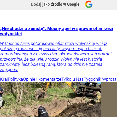
Dodaj jako
źródło w Google
„Nie chodzi o zemstę”. Mocny apel w sprawie ofiar rzezi
wołyńskiej
W Buenos Aires potomkowie ofiar rzezi wołyńskiej wciąż
pokazują rodzinne zdjęcia i listy, wspominając bliskich
zamordowanych z niezwykłym okrucieństwem. Ich dramat
przypomina, że dla wielu rodzin Wołyń nie jest historią
zamkniętą, lecz bolesną raną, która do dziś nie została
zagojona.
Kraj
Polityka
Opinie i komentarze
Tylko u Nas
Tygodnik Wprost