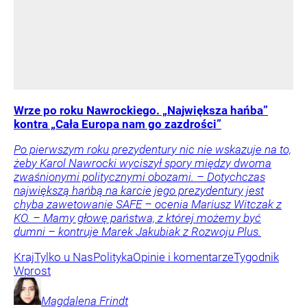
Wrze po roku Nawrockiego. „Największa hańba”
kontra „Cała Europa nam go zazdrości”
Po pierwszym roku prezydentury nic nie wskazuje na to,
żeby Karol Nawrocki wyciszył spory między dwoma
zwaśnionymi politycznymi obozami. – Dotychczas
największą hańbą na karcie jego prezydentury jest
chyba zawetowanie SAFE – ocenia Mariusz Witczak z
KO. – Mamy głowę państwa, z której możemy być
dumni – kontruje Marek Jakubiak z Rozwoju Plus.
Kraj
Tylko u Nas
Polityka
Opinie i komentarze
Tygodnik
Wprost
Magdalena
Frindt