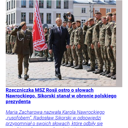
Rzeczniczka MSZ Rosji ostro o słowach
Nawrockiego. Sikorski stanął w obronie polskiego
prezydenta
Maria Zacharowa nazwała Karola Nawrockiego
„rusofobem”. Radosław Sikorski w odpowiedzi
przypomniał o swoich słowach, które odbiły się