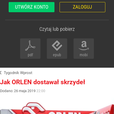
UTWÓRZ KONTO
ZALOGUJ
Czytaj lub pobierz
pdf
epub
mobi
Tygodnik Wprost
Jak ORLEN dostawał skrzydeł
Dodano:
26
maja
2019
22:00