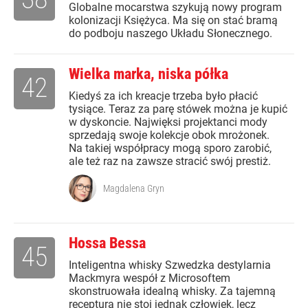
Globalne mocarstwa szykują nowy program
kolonizacji Księżyca. Ma się on stać bramą
do podboju naszego Układu Słonecznego.
Wielka marka, niska półka
42
Kiedyś za ich kreacje trzeba było płacić
tysiące. Teraz za parę stówek można je kupić
w dyskoncie. Najwięksi projektanci mody
sprzedają swoje kolekcje obok mrożonek.
Na takiej współpracy mogą sporo zarobić,
ale też raz na zawsze stracić swój prestiż.
Magdalena Gryn
Hossa Bessa
45
Inteligentna whisky Szwedzka destylarnia
Mackmyra wespół z Microsoftem
skonstruowała idealną whisky. Za tajemną
recepturą nie stoi jednak człowiek, lecz