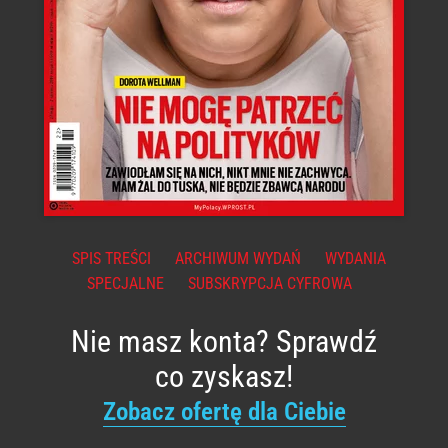
SPIS TREŚCI
ARCHIWUM WYDAŃ
WYDANIA
SPECJALNE
SUBSKRYPCJA CYFROWA
Nie masz konta? Sprawdź
co zyskasz!
Zobacz ofertę dla Ciebie