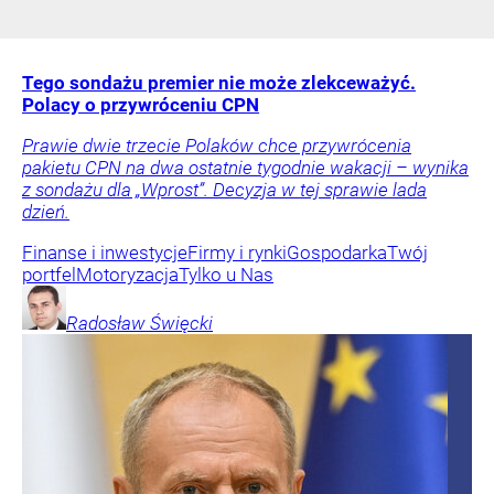
Tego sondażu premier nie może zlekceważyć.
Polacy o przywróceniu CPN
Prawie dwie trzecie Polaków chce przywrócenia
pakietu CPN na dwa ostatnie tygodnie wakacji – wynika
z sondażu dla „Wprost”. Decyzja w tej sprawie lada
dzień.
Finanse i inwestycje
Firmy i rynki
Gospodarka
Twój
portfel
Motoryzacja
Tylko u Nas
Radosław
Święcki