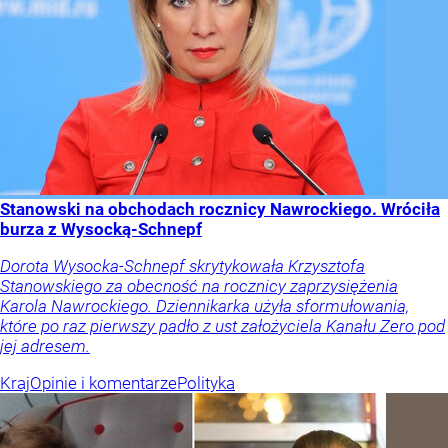
Stanowski na obchodach rocznicy Nawrockiego. Wróciła
burza z Wysocką-Schnepf
Dorota Wysocka-Schnepf skrytykowała Krzysztofa
Stanowskiego za obecność na rocznicy zaprzysiężenia
Karola Nawrockiego. Dziennikarka użyła sformułowania,
które po raz pierwszy padło z ust założyciela Kanału Zero pod
jej adresem.
Kraj
Opinie i komentarze
Polityka