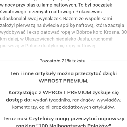
w nocy przy blasku lamp naftowych. To był początek
światowego przemysłu naftowego. Łukasiewicz
udoskonalał swój wynalazek. Razem ze wspólnikami
założył pierwszą na świecie spółkę naftową, która zaczęła
wydobywać i eksploatować ropę w Bóbrce koło Krosna. 30
km dalej, w Ulaszowicach niedaleko Jasła, uruchomił
pierwszą w Polsce destylarnię ropy naftowej.
Pozostało 71% tekstu
Ten i inne artykuły można przeczytać dzięki
WPROST PREMIUM.
Korzystając z WPROST PREMIUM zyskuje się
dostęp do:
wydań tygodnika, rankingów, wywiadów,
komentarzy, opinii oraz dodatkowych artykułów.
Teraz nasi Czytelnicy mogą przeczytać najnowszy
ranking "100 Najbogatszych Polaków"