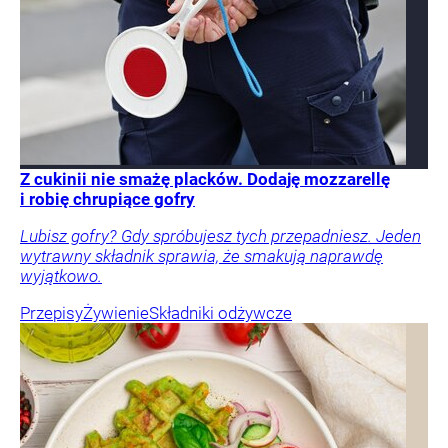
Z cukinii nie smażę placków. Dodaję mozzarellę
i robię chrupiące gofry
Lubisz gofry? Gdy spróbujesz tych przepadniesz. Jeden
wytrawny składnik sprawia, że smakują naprawdę
wyjątkowo.
Przepisy
Żywienie
Składniki odżywcze