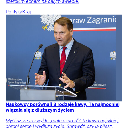
szerokim echem na całym świecie.
Polityka
Kraj
Naukowcy porównali 3 rodzaje kawy. Ta najmocniej
wiązała się z dłuższym życiem
Myślisz, że to zwykła „mała czarna”? Ta kawa najsilniej
chroni serce i wydłuża życie. Sprawdź, czy ją pijesz.