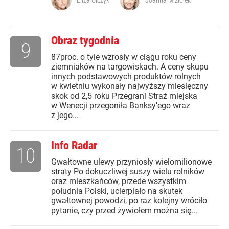
Eliza Olczyk
Joanna Miziołek
Obraz tygodnia
9
87proc. o tyle wzrosły w ciągu roku ceny
ziemniaków na targowiskach. A ceny skupu
innych podstawowych produktów rolnych
w kwietniu wykonały najwyższy miesięczny
skok od 2,5 roku Przegrani Straż miejska
w Wenecji przegoniła Banksy’ego wraz
z jego...
Info Radar
10
Gwałtowne ulewy przyniosły wielomilionowe
straty Po dokuczliwej suszy wielu rolników
oraz mieszkańców, przede wszystkim
południa Polski, ucierpiało na skutek
gwałtownej powodzi, po raz kolejny wróciło
pytanie, czy przed żywiołem można się...