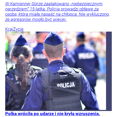
W Kamiennej Górze zaatakowano „niebezpiecznym
narzędziem” 15-latka. Policja prowadzi obławę za
osobą, która miała napaść na chłopca. Nie wykluczono,
że agresorów mogło być więcej.
Kraj
Życie
Polka wróciła po udarze i nie kryła wzruszenia.