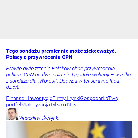
Tego sondażu premier nie może zlekceważyć.
Polacy o przywróceniu CPN
Prawie dwie trzecie Polaków chce przywrócenia
pakietu CPN na dwa ostatnie tygodnie wakacji – wynika
z sondażu dla „Wprost”. Decyzja w tej sprawie lada
dzień.
Finanse i inwestycje
Firmy i rynki
Gospodarka
Twój
portfel
Motoryzacja
Tylko u Nas
Radosław
Święcki