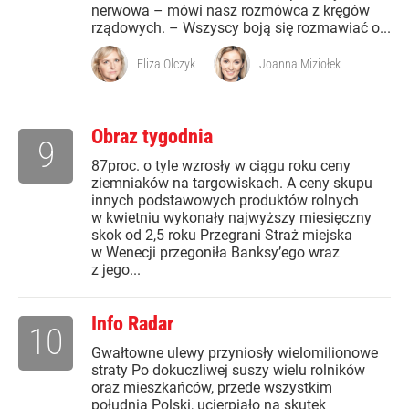
nerwowa – mówi nasz rozmówca z kręgów
rządowych. – Wszyscy boją się rozmawiać o...
Eliza Olczyk
Joanna Miziołek
Obraz tygodnia
9
87proc. o tyle wzrosły w ciągu roku ceny
ziemniaków na targowiskach. A ceny skupu
innych podstawowych produktów rolnych
w kwietniu wykonały najwyższy miesięczny
skok od 2,5 roku Przegrani Straż miejska
w Wenecji przegoniła Banksy’ego wraz
z jego...
Info Radar
10
Gwałtowne ulewy przyniosły wielomilionowe
straty Po dokuczliwej suszy wielu rolników
oraz mieszkańców, przede wszystkim
południa Polski, ucierpiało na skutek