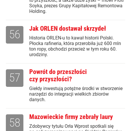
to przyszłość, a także duże zyski – mówi Piotr
Soyka, prezes Grupy Kapitałowej Remontowa
Holding.
Jak ORLEN dostawał skrzydeł
56
Historia ORLEN-u to kawał historii Polski.
Płocka rafineria, która przerobiła już 600 mln
ton ropy, obchodzi przecież w tym roku 60.
urodziny.
Powrót do przeszłości
57
czy przyszłości?
Giełdy inwestują potężne środki w stworzenie
narzędzi do integracji wielkich zbiorów
danych.
Mazowieckie firmy zebrały laury
58
Zdobywcy tytułu Orła Wprost spotkali się