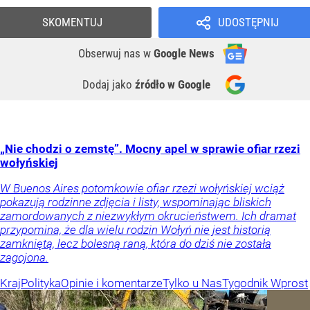
SKOMENTUJ
UDOSTĘPNIJ
Obserwuj nas
w
Google News
Dodaj jako
źródło w Google
„Nie chodzi o zemstę”. Mocny apel w sprawie ofiar rzezi
wołyńskiej
W Buenos Aires potomkowie ofiar rzezi wołyńskiej wciąż
pokazują rodzinne zdjęcia i listy, wspominając bliskich
zamordowanych z niezwykłym okrucieństwem. Ich dramat
przypomina, że dla wielu rodzin Wołyń nie jest historią
zamkniętą, lecz bolesną raną, która do dziś nie została
zagojona.
Kraj
Polityka
Opinie i komentarze
Tylko u Nas
Tygodnik Wprost