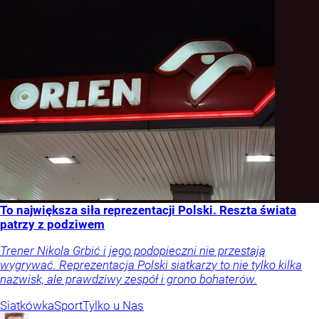
To największa siła reprezentacji Polski. Reszta świata
patrzy z podziwem
Trener Nikola Grbić i jego podopieczni nie przestają
wygrywać. Reprezentacja Polski siatkarzy to nie tylko kilka
nazwisk, ale prawdziwy zespół i grono bohaterów.
Siatkówka
Sport
Tylko u Nas