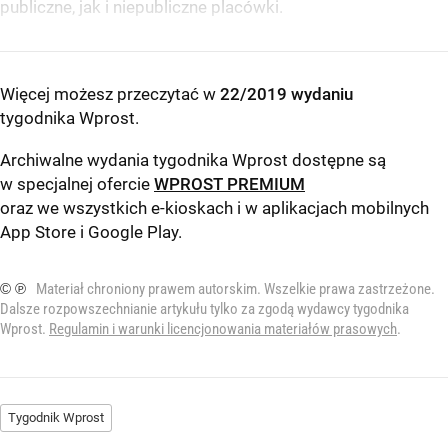
publiczne, jak i niepubliczne placówki.
Więcej możesz przeczytać w
22/2019 wydaniu
tygodnika Wprost
.
Archiwalne wydania tygodnika Wprost dostępne są
w specjalnej ofercie
WPROST PREMIUM
oraz we wszystkich e-kioskach i w aplikacjach mobilnych
App Store
i
Google Play
.
© ℗
Materiał chroniony prawem autorskim. Wszelkie prawa zastrzeżone.
Dalsze rozpowszechnianie artykułu tylko za zgodą wydawcy tygodnika
Wprost.
Regulamin i warunki licencjonowania materiałów prasowych
.
Tygodnik Wprost