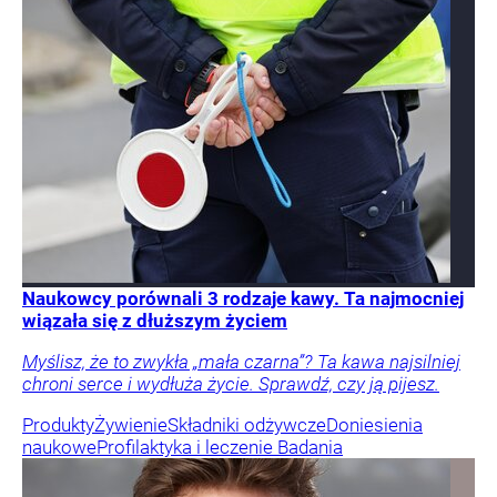
Naukowcy porównali 3 rodzaje kawy. Ta najmocniej
wiązała się z dłuższym życiem
Myślisz, że to zwykła „mała czarna”? Ta kawa najsilniej
chroni serce i wydłuża życie. Sprawdź, czy ją pijesz.
Produkty
Żywienie
Składniki odżywcze
Doniesienia
naukowe
Profilaktyka i leczenie
Badania