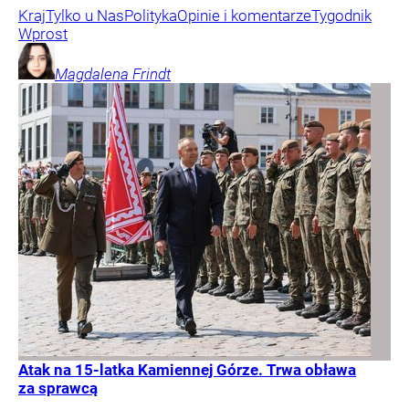
Kraj
Tylko u Nas
Polityka
Opinie i komentarze
Tygodnik
Wprost
Magdalena
Frindt
Atak na 15-latka Kamiennej Górze. Trwa obława
za sprawcą