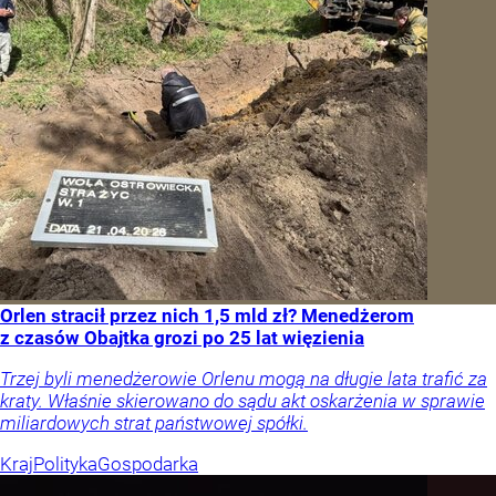
Orlen stracił przez nich 1,5 mld zł? Menedżerom
z czasów Obajtka grozi po 25 lat więzienia
Trzej byli menedżerowie Orlenu mogą na długie lata trafić za
kraty. Właśnie skierowano do sądu akt oskarżenia w sprawie
miliardowych strat państwowej spółki.
Kraj
Polityka
Gospodarka