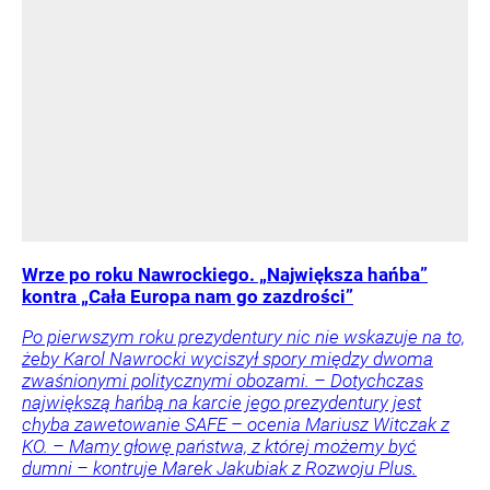
Wrze po roku Nawrockiego. „Największa hańba”
kontra „Cała Europa nam go zazdrości”
Po pierwszym roku prezydentury nic nie wskazuje na to,
żeby Karol Nawrocki wyciszył spory między dwoma
zwaśnionymi politycznymi obozami. – Dotychczas
największą hańbą na karcie jego prezydentury jest
chyba zawetowanie SAFE – ocenia Mariusz Witczak z
KO. – Mamy głowę państwa, z której możemy być
dumni – kontruje Marek Jakubiak z Rozwoju Plus.