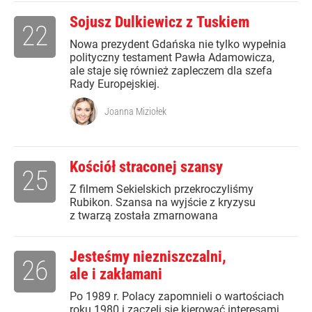
Sojusz Dulkiewicz z Tuskiem
22
Nowa prezydent Gdańska nie tylko wypełnia
polityczny testament Pawła Adamowicza,
ale staje się również zapleczem dla szefa
Rady Europejskiej.
Joanna Miziołek
Kościół straconej szansy
25
Z filmem Sekielskich przekroczyliśmy
Rubikon. Szansa na wyjście z kryzysu
z twarzą została zmarnowana
Jesteśmy niezniszczalni,
26
ale i zakłamani
Po 1989 r. Polacy zapomnieli o wartościach
roku 1980 i zaczęli się kierować interesami,