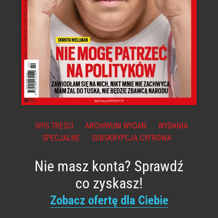
SPIS TREŚCI
ARCHIWUM WYDAŃ
WYDANIA
SPECJALNE
SUBSKRYPCJA CYFROWA
Nie masz konta? Sprawdź
co zyskasz!
Zobacz ofertę dla Ciebie