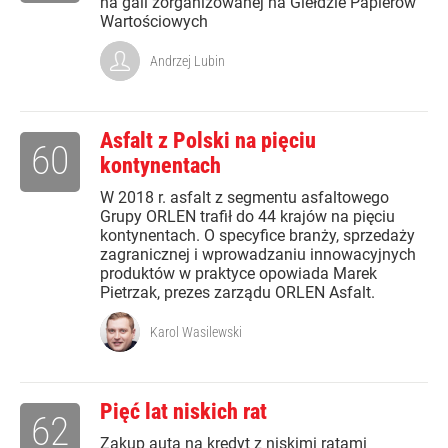
na gali zorganizowanej na Giełdzie Papierów
Wartościowych
Andrzej Lubin
Asfalt z Polski na pięciu
60
kontynentach
W 2018 r. asfalt z segmentu asfaltowego
Grupy ORLEN trafił do 44 krajów na pięciu
kontynentach. O specyfice branży, sprzedaży
zagranicznej i wprowadzaniu innowacyjnych
produktów w praktyce opowiada Marek
Pietrzak, prezes zarządu ORLEN Asfalt.
Karol Wasilewski
Pięć lat niskich rat
62
Zakup auta na kredyt z niskimi ratami