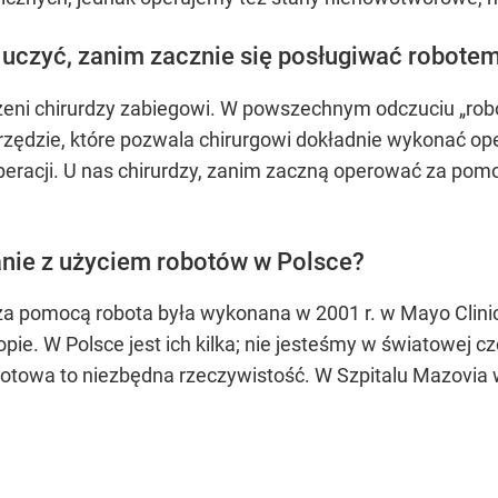
o uczyć, zanim zacznie się posługiwać robote
ni chirurdzy zabiegowi. W powszechnym odczuciu „robot”
zędzie, które pozwala chirurgowi dokładnie wykonać oper
racji. U nas chirurdzy, zanim zaczną operować za pomoc
ie z użyciem robotów w Polsce?
a pomocą robota była wykonana w 2001 r. w Mayo Clinic. 
opie. W Polsce jest ich kilka; nie jesteśmy w światowej c
robotowa to niezbędna rzeczywistość. W Szpitalu Mazovia 