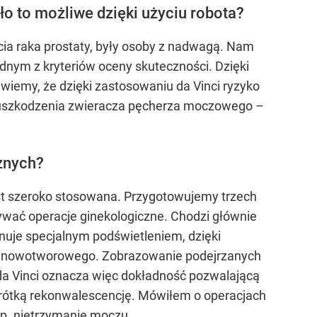
ło to możliwe dzięki użyciu robota?
ia raka prostaty, były osoby z nadwagą. Nam
dnym z kryteriów oceny skuteczności. Dzięki
wiemy, że dzięki zastosowaniu da Vinci ryzyko
ko uszkodzenia zwieracza pęcherza moczowego –
znych?
est szeroko stosowana. Przygotowujemy trzech
onywać operacje ginekologiczne. Chodzi głównie
onuje specjalnym podświetleniem, dzięki
utu nowotworowego. Zobrazowanie podejrzanych
da Vinci oznacza więc dokładność pozwalającą
krótką rekonwalescencję. Mówiłem o operacjach
np. nietrzymanie moczu.