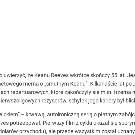
o uwierzyć, że Keanu Reeves wkrótce skończy 55 lat. J
netowego mema o „smutnym Keanu”. Kilkanaście lat po „M
ch repertuarowych, które zakończyły się m.in. trzema n
erwszoligowych reżyserów, schyłek jego kariery był blisk
ckiem” – krwawą, autoironiczną serią o płatnym zabójcy,
Reeves potrzebował. Pierwszy film z cyklu okazał się spo
 dolarów przychodu), ale przede wszystkim został uznany