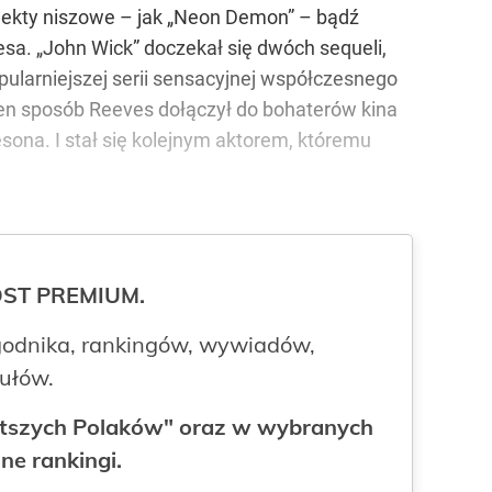
ojekty niszowe – jak „Neon Demon” – bądź
a. „John Wick” doczekał się dwóch sequeli,
opularniejszej serii sensacyjnej współczesnego
 ten sposób Reeves dołączył do bohaterów kina
ona. I stał się kolejnym aktorem, któremu
ROST PREMIUM.
odnika, rankingów, wywiadów,
kułów.
gatszych Polaków" oraz w wybranych
ne rankingi.