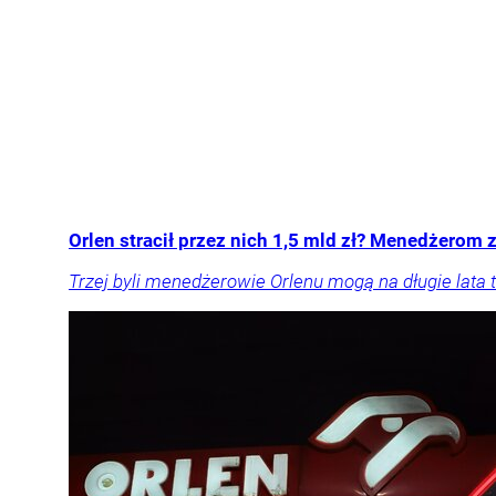
Orlen stracił przez nich 1,5 mld zł? Menedżerom z
Trzej byli menedżerowie Orlenu mogą na długie lata t