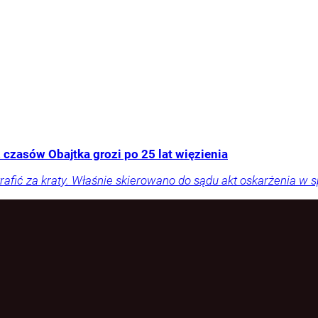
 czasów Obajtka grozi po 25 lat więzienia
rafić za kraty. Właśnie skierowano do sądu akt oskarżenia w 