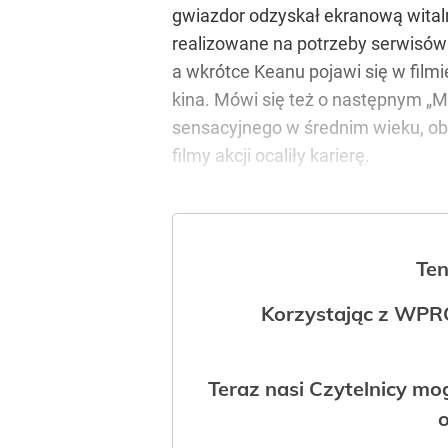
gwiazdor odzyskał ekranową witaln
realizowane na potrzeby serwisów
a wkrótce Keanu pojawi się w filmi
kina. Mówi się też o następnym „Ma
sensacyjnego w średnim wieku, obo
filmy akcji ocaliły karierę.
Ten
Korzystając z WPR
Teraz nasi Czytelnicy m
o