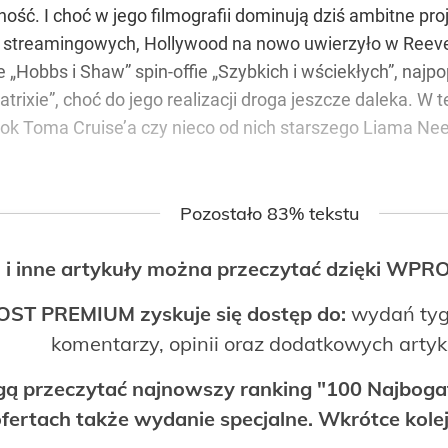
ość. I choć w jego filmografii dominują dziś ambitne pr
 streamingowych, Hollywood na nowo uwierzyło w Reeves
e „Hobbs i Shaw” spin-offie „Szybkich i wściekłych”, najp
trixie”, choć do jego realizacji droga jeszcze daleka. W
k Toma Cruise’a czy nieco od nich starszego Liama Nees
Pozostało 83% tekstu
 i inne artykuły można przeczytać dzięki WP
OST PREMIUM zyskuje się dostęp do:
wydań tyg
komentarzy, opinii oraz dodatkowych arty
ogą przeczytać najnowszy ranking "100 Najbo
fertach także wydanie specjalne. Wkrótce kolej