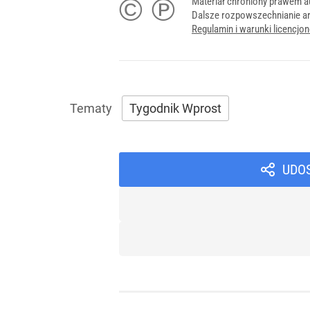
© ℗
Materiał chroniony prawem a
Dalsze rozpowszechnianie ar
Regulamin i warunki licencj
Tygodnik Wprost
UDO