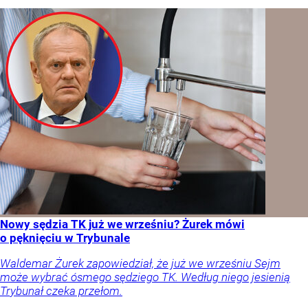
Nowy sędzia TK już we wrześniu? Żurek mówi
o pęknięciu w Trybunale
Waldemar Żurek zapowiedział, że już we wrześniu Sejm
może wybrać ósmego sędziego TK. Według niego jesienią
Trybunał czeka przełom.