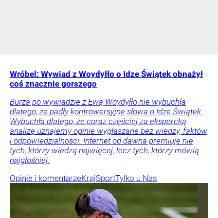
Wróbel: Wywiad z Woydyłło o Idze Świątek obnażył
coś znacznie gorszego
Burza po wywiadzie z Ewą Woydyłło nie wybuchła
dlatego, że padły kontrowersyjne słowa o Idze Świątek.
Wybuchła dlatego, że coraz częściej za ekspercką
analizę uznajemy opinie wygłaszane bez wiedzy, faktów
i odpowiedzialności. Internet od dawna premiuje nie
tych, którzy wiedzą najwięcej, lecz tych, którzy mówią
najgłośniej.
Opinie i komentarze
Kraj
Sport
Tylko u Nas