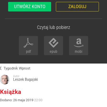
UTWÓRZ KONTO
ZALOGUJ
Czytaj lub pobierz
pdf
epub
mobi
Tygodnik Wprost
Autor:
Leszek Bugajski
Książka
Dodano:
26
maja
2019
22:00