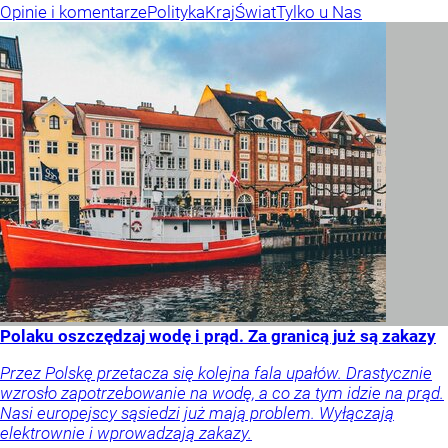
Opinie i komentarze
Polityka
Kraj
Świat
Tylko u Nas
Polaku oszczędzaj wodę i prąd. Za granicą już są zakazy
Przez Polskę przetacza się kolejna fala upałów. Drastycznie
wzrosło zapotrzebowanie na wodę, a co za tym idzie na prąd.
Nasi europejscy sąsiedzi już mają problem. Wyłączają
elektrownie i wprowadzają zakazy.