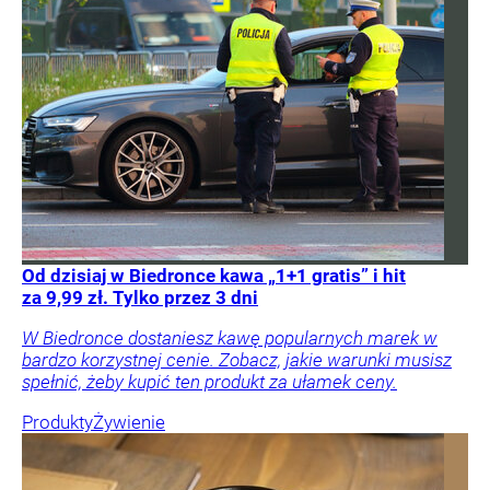
Od dzisiaj w Biedronce kawa „1+1 gratis” i hit
za 9,99 zł. Tylko przez 3 dni
W Biedronce dostaniesz kawę popularnych marek w
bardzo korzystnej cenie. Zobacz, jakie warunki musisz
spełnić, żeby kupić ten produkt za ułamek ceny.
Produkty
Żywienie