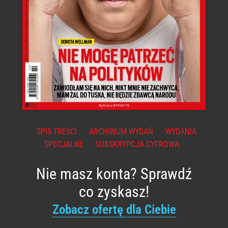
SPIS TREŚCI
ARCHIWUM WYDAŃ
WYDANIA
SPECJALNE
SUBSKRYPCJA CYFROWA
Nie masz konta? Sprawdź
co zyskasz!
Zobacz ofertę dla Ciebie