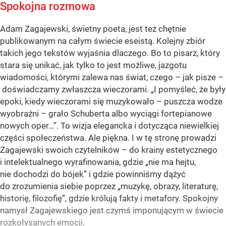
Spokojna rozmowa
Adam Zagajewski, świetny poeta, jest też chętnie
publikowanym na całym świecie eseistą. Kolejny zbiór
takich jego tekstów wyjaśnia dlaczego. Bo to pisarz, który
stara się unikać, jak tylko to jest możliwe, jazgotu
wiadomości, którymi zalewa nas świat, czego – jak pisze –
doświadczamy zwłaszcza wieczorami. „I pomyśleć, że były
epoki, kiedy wieczorami się muzykowało – puszcza wodze
wyobraźni – grało Schuberta albo wyciągi fortepianowe
nowych oper…”. To wizja elegancka i dotycząca niewielkiej
części społeczeństwa. Ale piękna. I w tę stronę prowadzi
Zagajewski swoich czytelników – do krainy estetycznego
i intelektualnego wyrafinowania, gdzie „nie ma hejtu,
nie dochodzi do bójek” i gdzie powinniśmy dążyć
do zrozumienia siebie poprzez „muzykę, obrazy, literaturę,
historię, filozofię”, gdzie królują fakty i metafory. Spokojny
namysł Zagajewskiego jest czymś imponującym w świecie
rozkołysanych emocji.