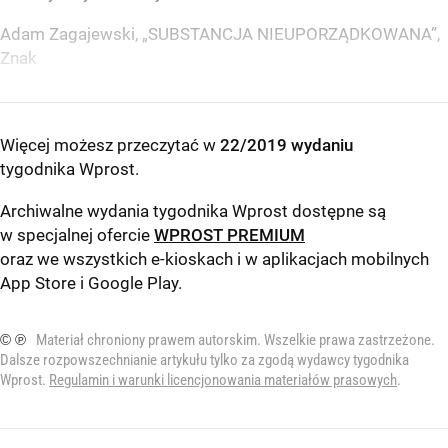
Adam Zagajewski, „SUBSTANCJA NIEUPORZĄDKOWANA”,
Znak
Więcej możesz przeczytać w
22/2019 wydaniu
tygodnika Wprost
.
Archiwalne wydania tygodnika Wprost dostępne są
w specjalnej ofercie
WPROST PREMIUM
oraz we wszystkich e-kioskach i w aplikacjach mobilnych
App Store
i
Google Play
.
© ℗
Materiał chroniony prawem autorskim. Wszelkie prawa zastrzeżone.
Dalsze rozpowszechnianie artykułu tylko za zgodą wydawcy tygodnika
Wprost.
Regulamin i warunki licencjonowania materiałów prasowych
.