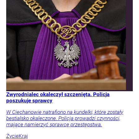
Zwyrodnialec okaleczył szczenięta. Policja
poszukuje sprawcy
W Ciechanowie natrafiono na kundelki, które zostały
bestialsko okaleczone. Policja prowadzi czynności,
mające namierzyć sprawcę przestępstwa.
Życie
Kraj