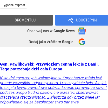
Tygodnik Wprost
SKOMENTUJ
UDOSTĘPNIJ
Obserwuj nas
w
Google News
Dodaj jako
źródło w Google
Gen. Pawlikowski: Przywiozłem cenną lekcję z Danii.
Tego potrzebuje dziś cała Europa
Kilka dni spędzonych wakacyjnie w Kopenhadze miało być
przede wszystkim odpoczynkiem. I rzeczywiście było. Ale jak
to często bywa, zawodowe doświadczenie sprawia, że nawet
podczas urlopu trudno całkowicie przestać obserwować
otaczającą rzeczywistość. Zwłaszcza gdy przez wiele lat
odpowiadało się za bezpieczeństwo państwa.