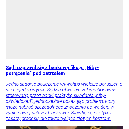
Sąd rozprawił się z bankową fikcją. „Niby-
potrącenia” pod ostrzałem
Jedno sądowe pouczenie wywołało większe poruszenie
niż niejeden wyrok. Sędzia otwarcie zakwestionował
stosowaną przez banki praktykę składania „niby-
oświadczeń”, jednocześnie pokazując problem, który
może nabrać szczególnego znaczenia po wejściu w
życie nowej ustawy frankowej. Stawką są nie tylko
zasady procesu, ale także tysiące złotych kosztów.