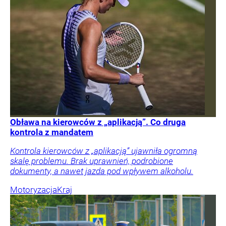
Obława na kierowców z „aplikacją”. Co druga
kontrola z mandatem
Kontrola kierowców z „aplikacją” ujawniła ogromną
skalę problemu. Brak uprawnień, podrobione
dokumenty, a nawet jazda pod wpływem alkoholu.
Motoryzacja
Kraj