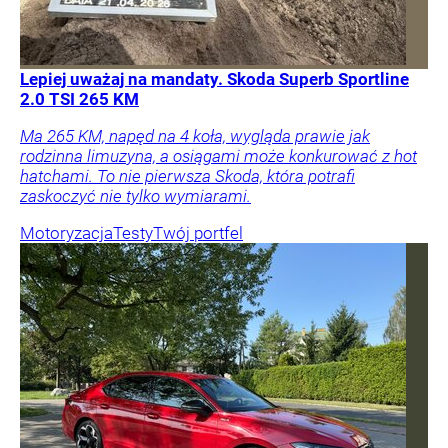
Lepiej uważaj na mandaty. Skoda Superb Sportline
2.0 TSI 265 KM
Ma 265 KM, napęd na 4 koła, wygląda prawie jak
rodzinna limuzyna, a osiągami może konkurować z hot
hatchami. To nie pierwsza Skoda, która potrafi
zaskoczyć nie tylko wymiarami.
Motoryzacja
Testy
Twój portfel