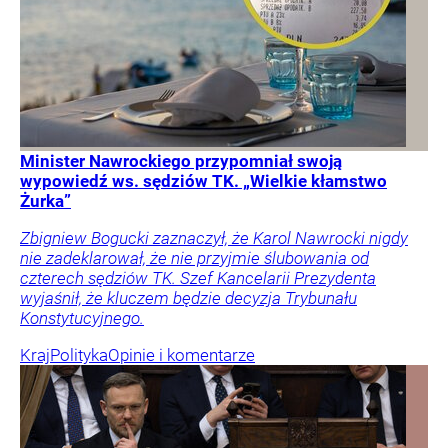
Minister Nawrockiego przypomniał swoją
wypowiedź ws. sędziów TK. „Wielkie kłamstwo
Żurka”
Zbigniew Bogucki zaznaczył, że Karol Nawrocki nigdy
nie zadeklarował, że nie przyjmie ślubowania od
czterech sędziów TK. Szef Kancelarii Prezydenta
wyjaśnił, że kluczem będzie decyzja Trybunału
Konstytucyjnego.
Kraj
Polityka
Opinie i komentarze