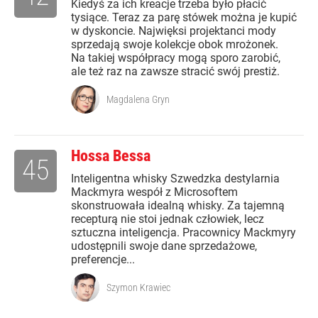
Kiedyś za ich kreacje trzeba było płacić
tysiące. Teraz za parę stówek można je kupić
w dyskoncie. Najwięksi projektanci mody
sprzedają swoje kolekcje obok mrożonek.
Na takiej współpracy mogą sporo zarobić,
ale też raz na zawsze stracić swój prestiż.
Magdalena Gryn
Hossa Bessa
45
Inteligentna whisky Szwedzka destylarnia
Mackmyra wespół z Microsoftem
skonstruowała idealną whisky. Za tajemną
recepturą nie stoi jednak człowiek, lecz
sztuczna inteligencja. Pracownicy Mackmyry
udostępnili swoje dane sprzedażowe,
preferencje...
Szymon Krawiec