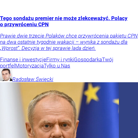
Tego sondażu premier nie może zlekceważyć. Polacy
o przywróceniu CPN
Prawie dwie trzecie Polaków chce przywrócenia pakietu CPN
na dwa ostatnie tygodnie wakacji – wynika z sondażu dla
„Wprost”. Decyzja w tej sprawie lada dzień.
Finanse i inwestycje
Firmy i rynki
Gospodarka
Twój
portfel
Motoryzacja
Tylko u Nas
Radosław
Święcki