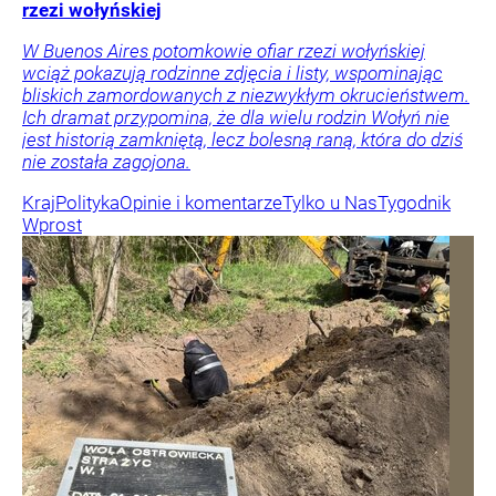
rzezi wołyńskiej
W Buenos Aires potomkowie ofiar rzezi wołyńskiej
wciąż pokazują rodzinne zdjęcia i listy, wspominając
bliskich zamordowanych z niezwykłym okrucieństwem.
Ich dramat przypomina, że dla wielu rodzin Wołyń nie
jest historią zamkniętą, lecz bolesną raną, która do dziś
nie została zagojona.
Kraj
Polityka
Opinie i komentarze
Tylko u Nas
Tygodnik
Wprost