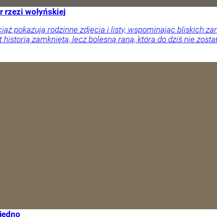
r rzezi wołyńskiej
ciąż pokazują rodzinne zdjęcia i listy, wspominając bliskich
 historią zamkniętą, lecz bolesną raną, która do dziś nie zosta
 jedno