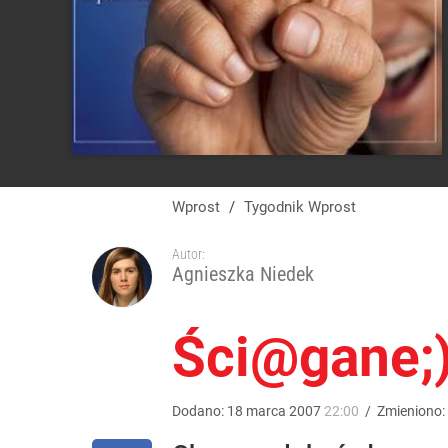
Wprost
/
Tygodnik Wprost
Autor:
Agnieszka Niedek
Ści@gane;
Dodano:
18
marca
2007
22:00
/
Zmieniono: