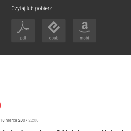
Czytaj lub pobierz
pdf
epub
mobi
)
18
marca
2007
22:00