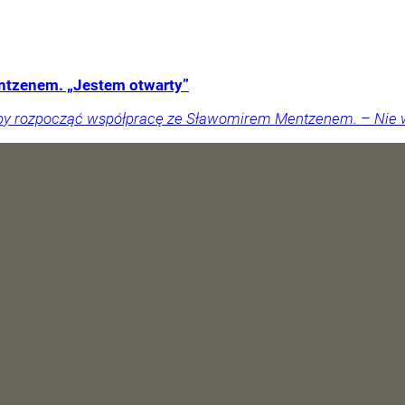
ntzenem. „Jestem otwarty”
ałby rozpocząć współpracę ze Sławomirem Mentzenem. – Nie w