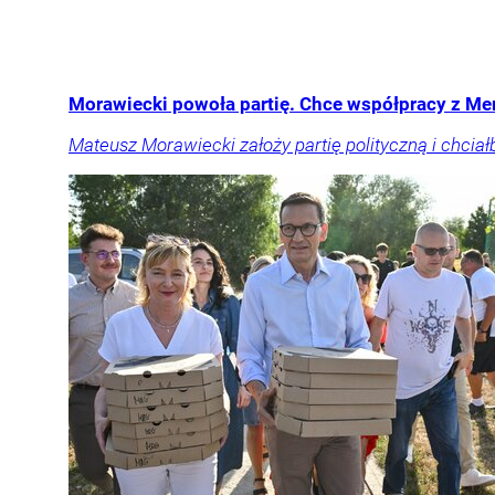
Morawiecki powoła partię. Chce współpracy z Me
Mateusz Morawiecki założy partię polityczną i chci