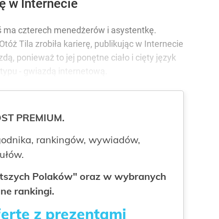
ę w Internecie
ś ma czterech menedżerów i asystentkę.
tóż Tila zrobiła karierę, publikując w Internecie
azdą, ponieważ to jej ponętne ciało i cięty język
 typu - gwiazdą internetową.
ROST PREMIUM.
odnika, rankingów, wywiadów,
kułów.
gatszych Polaków" oraz w wybranych
ne rankingi.
fertę z prezentami