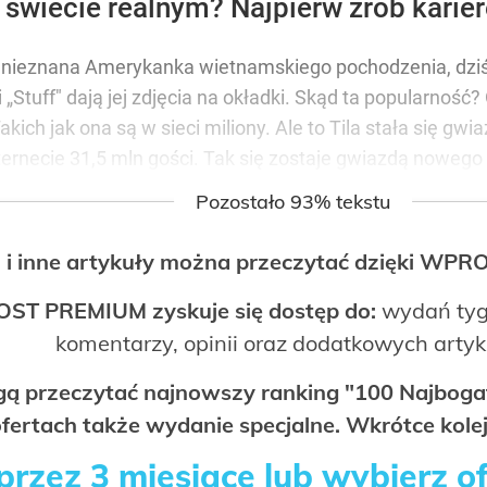
świecie realnym? Najpierw zrób karier
u nieznana Amerykanka wietnamskiego pochodzenia, dzi
tuff" dają jej zdjęcia na okładki. Skąd ta popularność? O
Takich jak ona są w sieci miliony. Ale to Tila stała się gwi
ternecie 31,5 mln gości. Tak się zostaje gwiazdą nowego
Pozostało 93% tekstu
 i inne artykuły można przeczytać dzięki WP
OST PREMIUM zyskuje się dostęp do:
wydań tyg
komentarzy, opinii oraz dodatkowych arty
ogą przeczytać najnowszy ranking "100 Najbo
fertach także wydanie specjalne. Wkrótce kolej
rzez 3 miesiące lub wybierz o