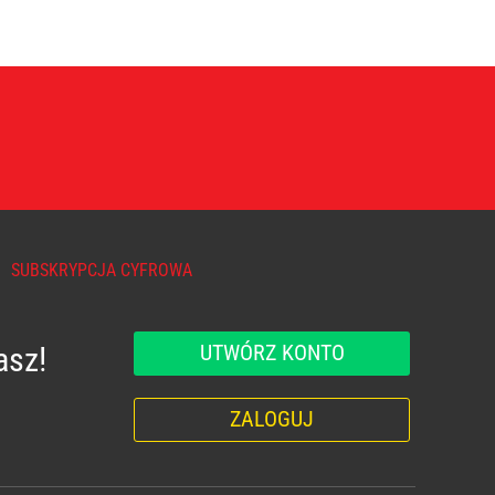
SUBSKRYPCJA CYFROWA
UTWÓRZ KONTO
asz!
ZALOGUJ