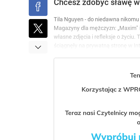
Chcesz zdobyć sławę w 
Tila Nguyen - do niedawna nikom
Magazyny dla mężczyzn: „Maxim" i „S
własne zdjęcia i refleksje o życiu. 
ściągnęły na prywatną stronę w In
Ten
Korzystając z WPR
Teraz nasi Czytelnicy m
o
Wypróbuj p