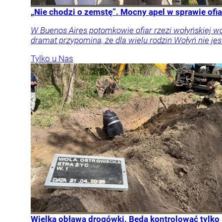
„Nie chodzi o zemstę”. Mocny apel w sprawie ofia
W Buenos Aires potomkowie ofiar rzezi wołyńskiej w
dramat przypomina, że dla wielu rodzin Wołyń nie jest
Tylko u Nas
Wielka obława drogówki. Będą kontrolować tylko