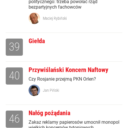
politycznego: trzeba powołać rząd
bezpartyjnych fachowców
Maciej Rybiński
Giełda
39
Przywiślański Koncern Naftowy
40
Czy Rosjanie przejmą PKN Orlen?
Jan Piński
Nałóg pożądania
46
Zakaz reklamy papierosów umocnił monopol
wielkich koncernów tytoniowych