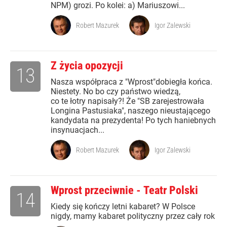
NPM) grozi. Po kolei: a) Mariuszowi...
Robert Mazurek
Igor Zalewski
Z życia opozycji
13
Nasza współpraca z "Wprost"dobiegła końca.
Niestety. No bo czy państwo wiedzą,
co te łotry napisały?! Że "SB zarejestrowała
Longina Pastusiaka", naszego nieustającego
kandydata na prezydenta! Po tych haniebnych
insynuacjach...
Robert Mazurek
Igor Zalewski
Wprost przeciwnie - Teatr Polski
14
Kiedy się kończy letni kabaret? W Polsce
nigdy, mamy kabaret polityczny przez cały rok