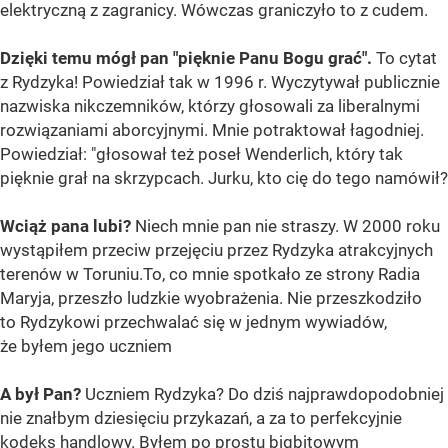
elektryczną z zagranicy. Wówczas graniczyło to z cudem.
Dzięki temu mógł pan "pięknie Panu Bogu grać".
To cytat
z Rydzyka! Powiedział tak w 1996 r. Wyczytywał publicznie
nazwiska nikczemników, którzy głosowali za liberalnymi
rozwiązaniami aborcyjnymi. Mnie potraktował łagodniej.
Powiedział: "głosował też poseł Wenderlich, który tak
pięknie grał na skrzypcach. Jurku, kto cię do tego namówił?
Wciąż pana lubi?
Niech mnie pan nie straszy. W 2000 roku
wystąpiłem przeciw przejęciu przez Rydzyka atrakcyjnych
terenów w Toruniu.To, co mnie spotkało ze strony Radia
Maryja, przeszło ludzkie wyobrażenia. Nie przeszkodziło
to Rydzykowi przechwalać się w jednym wywiadów,
że byłem jego uczniem
A był Pan?
Uczniem Rydzyka? Do dziś najprawdopodobniej
nie znałbym dziesięciu przykazań, a za to perfekcyjnie
kodeks handlowy. Byłem po prostu bigbitowym