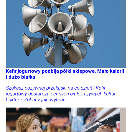
Kefir jogurtowy podbija półki sklepowe. Mało kalorii
i dużo białka
Szukasz pożywnej przekąski na co dzień? Kefir
jogurtowy dostarcza cennych białek i żywych kultur
bakterii. Zobacz jaki wybrać.