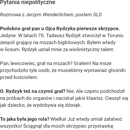
Pytania niepolityczne
Rozmowa z Jerzym Wenderlichem, posłem SLD
Podobno grał pan u Ojca Rydzyka pierwsze skrzypce.
Jedyne. W latach 70. Tadeusz Rydzyk stworzył w Toruniu
zespół grający na mszach bigbitowych. Byłem wtedy
w liceum. Rydzyk uznał mnie za wiolinistyczny talent.
Pan, lewicowiec, grał na mszach? Grałem! Na msze
przychodziło tyle osób, że musieliśmy wystawiać głośniki
przed kościołem.
O. Rydzyk też na czymś grał?
Nie. Ale często podchodził
na próbach do organów i naciskał jakiś klawisz. Cieszył się
jak dziecko, że wydobywa się dźwięk.
To jaka była jego rola?
Wielka! Już wtedy umiał załatwić
wszystko! Ściągnął dla moich skrzypiec przystawkę