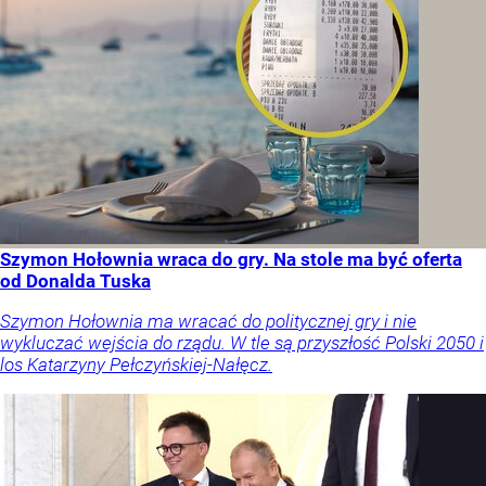
Szymon Hołownia wraca do gry. Na stole ma być oferta
od Donalda Tuska
Szymon Hołownia ma wracać do politycznej gry i nie
wykluczać wejścia do rządu. W tle są przyszłość Polski 2050 i
los Katarzyny Pełczyńskiej-Nałęcz.