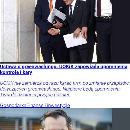
Ustawa o greenwashingu. UOKiK zapowiada upomnienia,
kontrole i kary
UOKiK nie zamierza od razu karać firm po zmianie przepisów
dotyczących greenwashingu. Najpierw będą upomnienia.
Twarde działania przyjdą później.
Gospodarka
Finanse i inwestycje