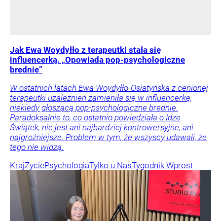
Jak Ewa Woydyłło z terapeutki stała się
influencerką. „Opowiada pop-psychologiczne
brednie”
W ostatnich latach Ewa Woydyłło-Osiatyńska z cenionej
terapeutki uzależnień zamieniła się w influencerkę,
niekiedy głoszącą pop-psychologiczne brednie.
Paradoksalnie to, co ostatnio powiedziała o Idze
Świątek, nie jest ani najbardziej kontrowersyjne, ani
najgroźniejsze. Problem w tym, że wszyscy udawali, że
tego nie widzą.
Kraj
Życie
Psychologia
Tylko u Nas
Tygodnik Wprost