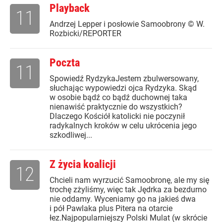
Playback
11
Andrzej Lepper i posłowie Samoobrony © W.
Rozbicki/REPORTER
Poczta
11
Spowiedź RydzykaJestem zbulwersowany,
słuchając wypowiedzi ojca Rydzyka. Skąd
w osobie bądź co bądź duchownej taka
nienawiść praktycznie do wszystkich?
Dlaczego Kościół katolicki nie poczynił
radykalnych kroków w celu ukrócenia jego
szkodliwej...
Z życia koalicji
12
Chcieli nam wyrzucić Samoobronę, ale my się
trochę zżyliśmy, więc tak Jędrka za bezdurno
nie oddamy. Wyceniamy go na jakieś dwa
i pół Pawlaka plus Pitera na otarcie
łez.Najpopularniejszy Polski Mulat (w skrócie