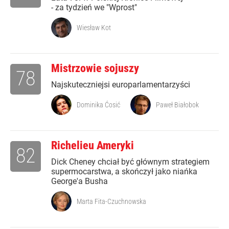
- za tydzień we "Wprost"
Wiesław Kot
Mistrzowie sojuszy
78
Najskuteczniejsi europarlamentarzyści
Dominika Ćosić
Paweł Białobok
Richelieu Ameryki
82
Dick Cheney chciał być głównym strategiem
supermocarstwa, a skończył jako niańka
George'a Busha
Marta Fita-Czuchnowska