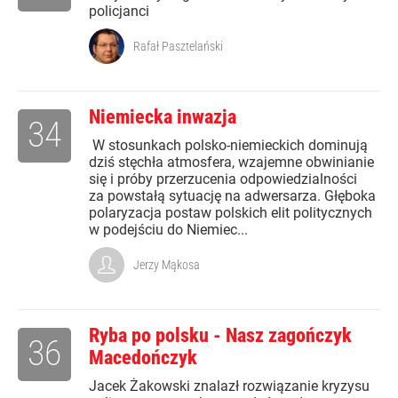
policjanci
Rafał Pasztelański
Niemiecka inwazja
34
W stosunkach polsko-niemieckich dominują
dziś stęchła atmosfera, wzajemne obwinianie
się i próby przerzucenia odpowiedzialności
za powstałą sytuację na adwersarza. Głęboka
polaryzacja postaw polskich elit politycznych
w podejściu do Niemiec...
Jerzy Mąkosa
Ryba po polsku - Nasz zagończyk
36
Macedończyk
Jacek Żakowski znalazł rozwiązanie kryzysu