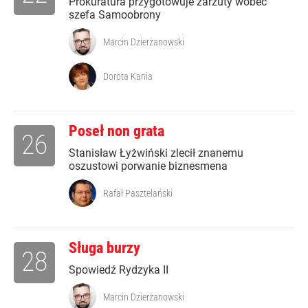
Prokuratura przygotowuje zarzuty wobec
szefa Samoobrony
Marcin Dzierżanowski
Dorota Kania
Poseł non grata
26
Stanisław Łyżwiński zlecił znanemu
oszustowi porwanie biznesmena
Rafał Pasztelański
Sługa burzy
28
Spowiedź Rydzyka II
Marcin Dzierżanowski