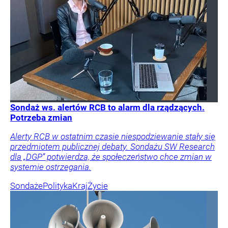
Sondaż ws. alertów RCB to alarm dla rządzących.
Potrzeba zmian
Alerty RCB w ostatnim czasie niespodziewanie stały się
przedmiotem publicznej debaty. Sondażu SW Research
dla „DGP” potwierdza, że społeczeństwo chce zmian w
systemie ostrzegania.
Sondaże
Polityka
Kraj
Życie