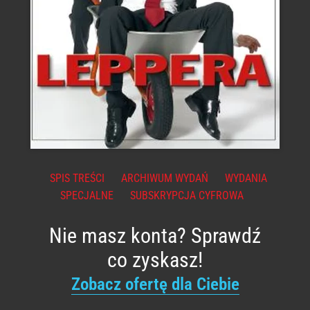
SPIS TREŚCI
ARCHIWUM WYDAŃ
WYDANIA
SPECJALNE
SUBSKRYPCJA CYFROWA
Nie masz konta? Sprawdź
co zyskasz!
Zobacz ofertę dla Ciebie