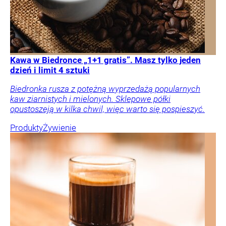
Kawa w Biedronce „1+1 gratis”. Masz tylko jeden
dzień i limit 4 sztuki
Biedronka rusza z potężną wyprzedażą popularnych
kaw ziarnistych i mielonych. Sklepowe półki
opustoszeją w kilka chwil, więc warto się pospieszyć.
Produkty
Żywienie