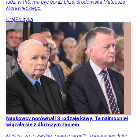
ludzi w PiS, ma być coraz bliżej środowiska Mateusza
Morawieckiego.
Kraj
Polityka
Naukowcy porównali 3 rodzaje kawy. Ta najmocniej
wiązała się z dłuższym życiem
Myślisz, że to zwykła „mała czarna”? Ta kawa najsilniej