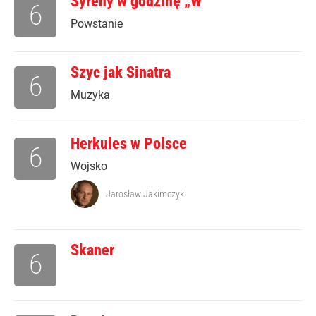
Syreny w godzinę „W”
6
Powstanie
Szyc jak Sinatra
6
Muzyka
Herkules w Polsce
6
Wojsko
Jarosław Jakimczyk
Skaner
6