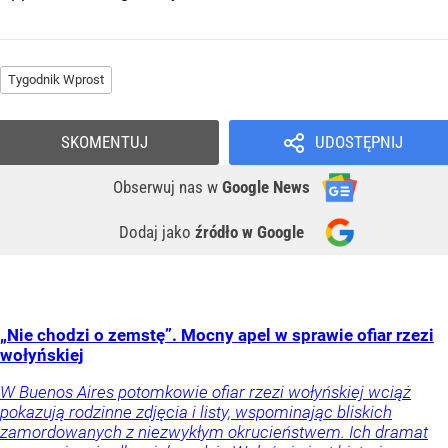
Tygodnik Wprost
SKOMENTUJ
UDOSTĘPNIJ
Obserwuj nas
w
Google News
Dodaj jako
źródło w Google
„Nie chodzi o zemstę”. Mocny apel w sprawie ofiar rzezi
wołyńskiej
W Buenos Aires potomkowie ofiar rzezi wołyńskiej wciąż
pokazują rodzinne zdjęcia i listy, wspominając bliskich
zamordowanych z niezwykłym okrucieństwem. Ich dramat