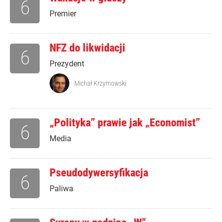
6
Premier
NFZ do likwidacji
6
Prezydent
Michał Krzymowski
„Polityka” prawie jak „Economist”
6
Media
Pseudodywersyfikacja
6
Paliwa