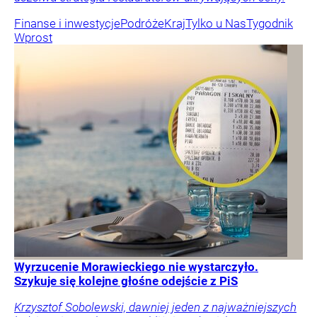
Finanse i inwestycje
Podróże
Kraj
Tylko u Nas
Tygodnik
Wprost
Wyrzucenie Morawieckiego nie wystarczyło.
Szykuje się kolejne głośne odejście z PiS
Krzysztof Sobolewski, dawniej jeden z najważniejszych