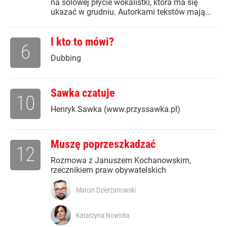
na solowej płycie wokalistki, która ma się
ukazać w grudniu. Autorkami tekstów mają...
I kto to mówi?
6
Dubbing
Sawka czatuje
10
Henryk Sawka (www.przyssawka.pl)
Muszę poprzeszkadzać
12
Rozmowa z Januszem Kochanowskim,
rzecznikiem praw obywatelskich
Marcin Dzierżanowski
Katarzyna Nowicka