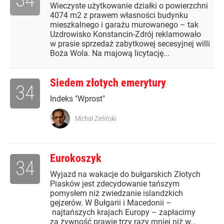
Wieczyste użytkowanie działki o powierzchni
4074 m2 z prawem własności budynku
mieszkalnego i garażu murowanego – tak
Uzdrowisko Konstancin-Zdrój reklamowało
w prasie sprzedaż zabytkowej secesyjnej willi
Boża Wola. Na majową licytację...
Siedem złotych emerytury
34
Indeks "Wprost"
Michał Zieliński
Eurokoszyk
34
Wyjazd na wakacje do bułgarskich Złotych
Piasków jest zdecydowanie tańszym
pomysłem niż zwiedzanie islandzkich
gejzerów. W Bułgarii i Macedonii –
najtańszych krajach Europy – zapłacimy
za żywność prawie trzy razy mniej niż w...