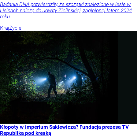
Badania DNA potwierdziły, że szczątki znalezione w lesie w
Lisinach należą do Jowity Zielińskiej, zaginionej latem 2024
roku.
Kraj
Życie
Kłopoty w imperium Sakiewicza? Fundacja prezesa TV
Republika pod kreską