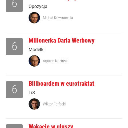
6
Opozycja
Michał Krzymowski
Milionerka Daria Werbowy
6
Modelki
Agaton Koziński
Billboardem w eurotraktat
6
LiS
Wiktor Ferfecki
Wakacje w głuszy