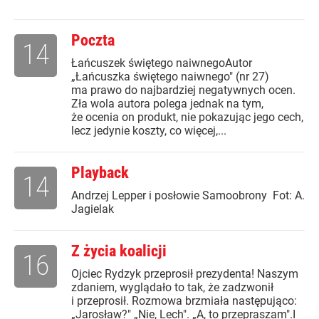
Poczta
14
Łańcuszek świętego naiwnegoAutor
„Łańcuszka świętego naiwnego" (nr 27)
ma prawo do najbardziej negatywnych ocen.
Zła wola autora polega jednak na tym,
że ocenia on produkt, nie pokazując jego cech,
lecz jedynie koszty, co więcej,...
Playback
14
Andrzej Lepper i posłowie Samoobrony Fot: A.
Jagielak
Z życia koalicji
16
Ojciec Rydzyk przeprosił prezydenta! Naszym
zdaniem, wyglądało to tak, że zadzwonił
i przeprosił. Rozmowa brzmiała następująco:
„Jarosław?" „Nie, Lech". „A, to przepraszam".I