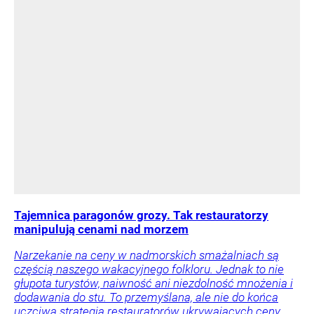
Tajemnica paragonów grozy. Tak restauratorzy
manipulują cenami nad morzem
Narzekanie na ceny w nadmorskich smażalniach są
częścią naszego wakacyjnego folkloru. Jednak to nie
głupota turystów, naiwność ani niezdolność mnożenia i
dodawania do stu. To przemyślana, ale nie do końca
uczciwa strategia restauratorów ukrywających ceny.