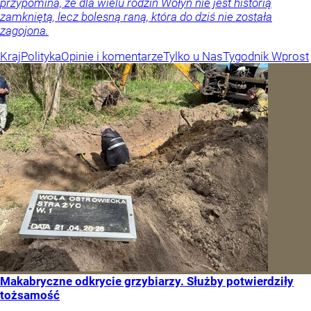
przypomina, że dla wielu rodzin Wołyń nie jest historią
zamkniętą, lecz bolesną raną, która do dziś nie została
zagojona.
Kraj
Polityka
Opinie i komentarze
Tylko u Nas
Tygodnik Wprost
Makabryczne odkrycie grzybiarzy. Służby potwierdziły
tożsamość