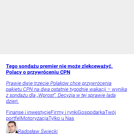
Tego sondażu premier nie może zlekceważyć.
Polacy o przywróceniu CPN
Prawie dwie trzecie Polaków chce przywrócenia
pakietu CPN na dwa ostatnie tygodnie wakacji – wynika
z sondażu dla „Wprost”. Decyzja w tej sprawie lada
dzień.
Finanse i inwestycje
Firmy i rynki
Gospodarka
Twój
portfel
Motoryzacja
Tylko u Nas
Radosław
Święcki