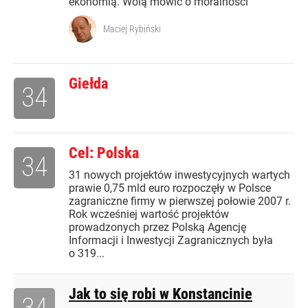
ekonomią. Wolą mówić o moralności
Maciej Rybiński
Giełda
34
Cel: Polska
34
31 nowych projektów inwestycyjnych wartych
prawie 0,75 mld euro rozpoczęły w Polsce
zagraniczne firmy w pierwszej połowie 2007 r.
Rok wcześniej wartość projektów
prowadzonych przez Polską Agencję
Informacji i Inwestycji Zagranicznych była
o 319...
Jak to się robi w Konstancinie
34