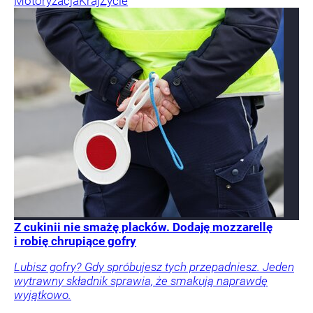
Motoryzacja
Kraj
Życie
Z cukinii nie smażę placków. Dodaję mozzarellę
i robię chrupiące gofry
Lubisz gofry? Gdy spróbujesz tych przepadniesz. Jeden
wytrawny składnik sprawia, że smakują naprawdę
wyjątkowo.