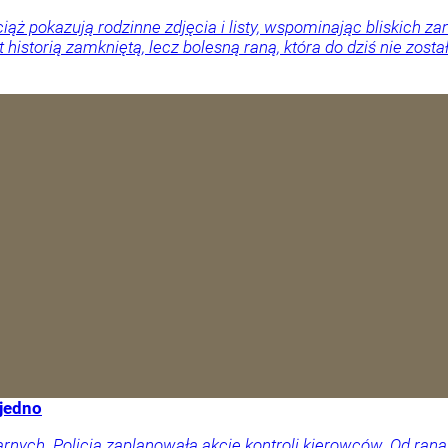
ciąż pokazują rodzinne zdjęcia i listy, wspominając bliskich
 historią zamkniętą, lecz bolesną raną, która do dziś nie zosta
 jedno
arnych. Policja zaplanowała akcję kontroli kierowców. Od rana