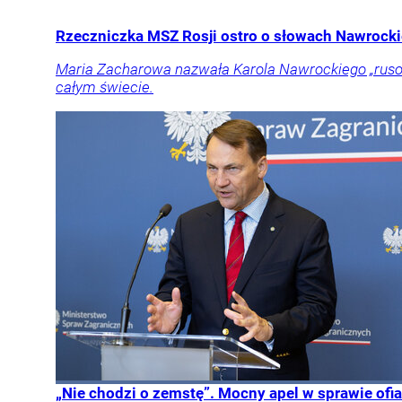
Rzeczniczka MSZ Rosji ostro o słowach Nawrockie
Maria Zacharowa nazwała Karola Nawrockiego „rusof
całym świecie.
„Nie chodzi o zemstę”. Mocny apel w sprawie ofia