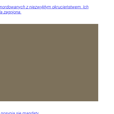
 zamordowanych z niezwykłym okrucieństwem. Ich
ła zagojona.
 posypią się mandaty.