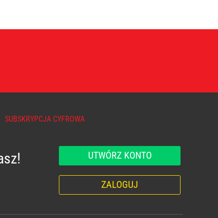
SUBSKRYPCJA CYFROWA
UTWÓRZ KONTO
asz!
ZALOGUJ