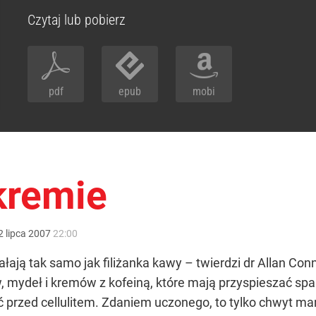
Czytaj lub pobierz
pdf
epub
mobi
kremie
2
lipca
2007
22:00
łają tak samo jak filiżanka kawy – twierdzi dr Allan Conn
w, mydeł i kremów z kofeiną, które mają przyspieszać sp
ć przed cellulitem. Zdaniem uczonego, to tylko chwyt ma