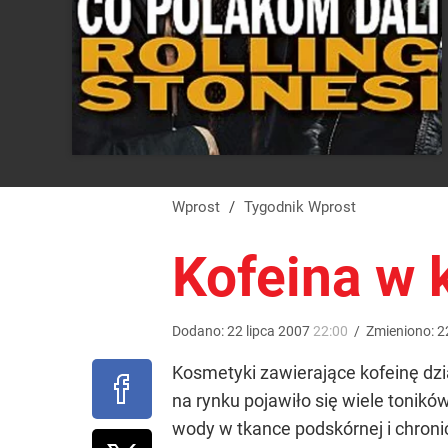
Wprost
/
Tygodnik Wprost
Kofeina w 
Dodano:
22
lipca
2007
22:00
/
Zmieniono:
2
Kosmetyki zawierające kofeinę dzia
na rynku pojawiło się wiele tonikó
wody w tkance podskórnej i chroni