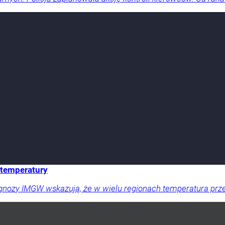
e temperatury
gnozy IMGW wskazują, że w wielu regionach temperatura prze