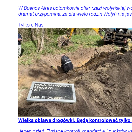
W Buenos Aires potomkowie ofiar rzezi wołyńskiej w
dramat przypomina, że dla wielu rodzin Wołyń nie jest
Tylko u Nas
Wielka obława drogówki. Będą kontrolować tylko
Jeden dzień. Tysiące kontroli, mandatów i punktów k