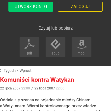
UTWÓRZ KONTO
ZALOGUJ
Czytaj lub pobierz
pdf
epub
mobi
Tygodnik Wprost
Komuniści kontra Watykan
22
lipca
2007
22:00
/
22
lipca
2007
22:00
Oddala się szansa na pojednanie między Chinami
a Watykanem. Wierni kontrolowanego przez władze