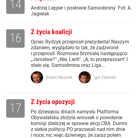
14
Andrzej Lepper i posłowie Samoobrony Fot: A.
Jagielak
Z życia koalicji
16
Ojciec Rydzyk przeprosił prezydenta! Naszym
zdaniem, wyglądało to tak, że zadzwonił
i przeprosił. Rozmowa brzmiała następująco:
„Jarosław?" „Nie, Lech". „A, to przepraszam".I
stało się. Samoobrona oraz Liga...
Robert Mazurek
Igor Zalewski
Z życia opozycji
17
Po dziesięciu dniach namysłu Platforma
Obywatelska złożyła wniosek o powołanie
komisji śledczej w sprawie akcji CBA. Dumni
z siebie politycy PO pracowali nad nim dnie
i noce, nic więc dziwnego, że zaraz potem