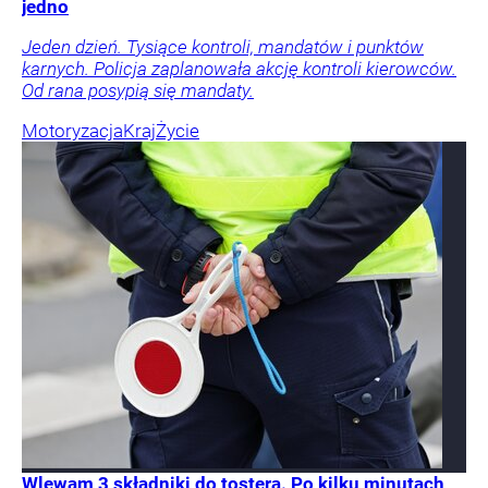
jedno
Jeden dzień. Tysiące kontroli, mandatów i punktów
karnych. Policja zaplanowała akcję kontroli kierowców.
Od rana posypią się mandaty.
Motoryzacja
Kraj
Życie
Wlewam 3 składniki do tostera. Po kilku minutach