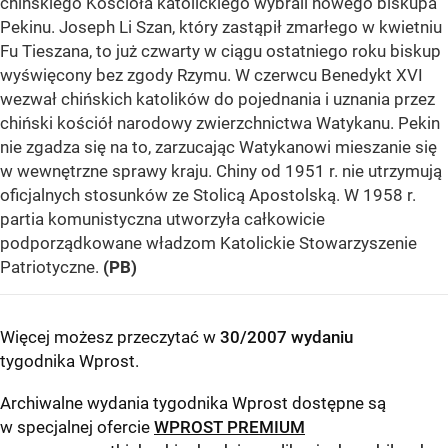
chińskiego Kościoła katolickiego wybrali nowego biskupa
Pekinu. Joseph Li Szan, który zastąpił zmarłego w kwietniu
Fu Tieszana, to już czwarty w ciągu ostatniego roku biskup
wyświęcony bez zgody Rzymu. W czerwcu Benedykt XVI
wezwał chińskich katolików do pojednania i uznania przez
chiński kościół narodowy zwierzchnictwa Watykanu. Pekin
nie zgadza się na to, zarzucając Watykanowi mieszanie się
w wewnętrzne sprawy kraju. Chiny od 1951 r. nie utrzymują
oficjalnych stosunków ze Stolicą Apostolską. W 1958 r.
partia komunistyczna utworzyła całkowicie
podporządkowane władzom Katolickie Stowarzyszenie
Patriotyczne.
(PB)
Więcej możesz przeczytać w
30/2007 wydaniu
tygodnika Wprost
.
Archiwalne wydania tygodnika Wprost dostępne są
w specjalnej ofercie
WPROST PREMIUM