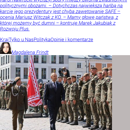
politycznymi obozami. – Dotychczas największą hańbą na
karcie jego prezydentury jest chyba zawetowanie SAFE –
ocenia Mariusz Witczak z KO. – Mamy głowę państwa, z
której możemy być dumni – kontruje Marek Jakubiak z
Rozwoju Plus.
Kraj
Tylko u Nas
Polityka
Opinie i komentarze
Magdalena
Frindt