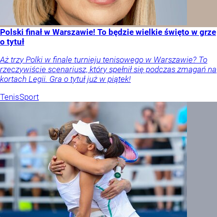
Polski finał w Warszawie! To będzie wielkie święto w grze
o tytuł
Aż trzy Polki w finale turnieju tenisowego w Warszawie? To
rzeczywiście scenariusz, który spełnił się podczas zmagań na
kortach Legii. Gra o tytuł już w piątek!
Tenis
Sport