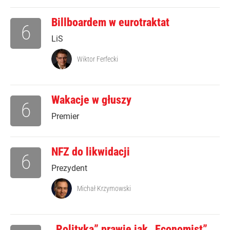
Billboardem w eurotraktat
6
LiS
Wiktor Ferfecki
Wakacje w głuszy
6
Premier
NFZ do likwidacji
6
Prezydent
Michał Krzymowski
„Polityka” prawie jak „Economist”