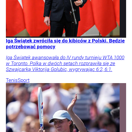
Iga Świątek zwróciła się do kibiców z Polski. Będzie
potrzebować pomocy
Iga Świątek awansowała do IV rundy turnieju WTA 1000
w Toronto. Polka w dwóch setach rozprawiła się ze
Szwajcarką Viktorija Golubic, wygrywając 6:2, 6:1.
Tenis
Sport