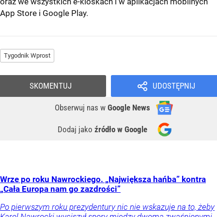
oraz we wszystkich e-kioskach i w aplikacjach mobilnych
App Store
i
Google Play
.
Tygodnik Wprost
SKOMENTUJ
UDOSTĘPNIJ
Obserwuj nas
w
Google News
Dodaj jako
źródło w Google
Wrze po roku Nawrockiego. „Największa hańba” kontra
„Cała Europa nam go zazdrości”
Po pierwszym roku prezydentury nic nie wskazuje na to, żeby
Karol Nawrocki wyciszył spory między dwoma zwaśnionymi