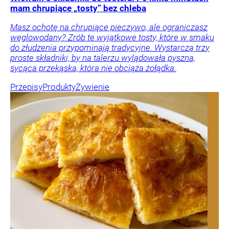
mam chrupiące „tosty” bez chleba
Masz ochotę na chrupiące pieczywo, ale ograniczasz
węglowodany? Zrób te wyjątkowe tosty, które w smaku
do złudzenia przypominają tradycyjne. Wystarczą trzy
proste składniki, by na talerzu wylądowała pyszna,
sycąca przekąska, która nie obciąża żołądka.
Przepisy
Produkty
Żywienie