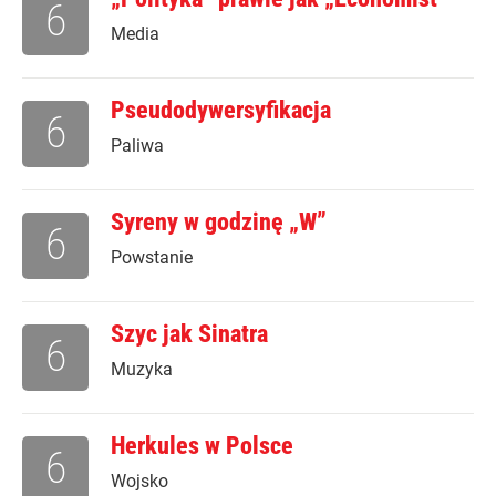
6
Media
Pseudodywersyfikacja
6
Paliwa
Syreny w godzinę „W”
6
Powstanie
Szyc jak Sinatra
6
Muzyka
Herkules w Polsce
6
Wojsko