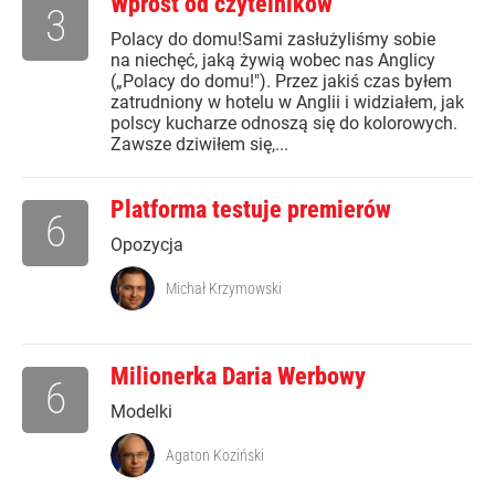
Wprost od czytelników
3
Polacy do domu!Sami zasłużyliśmy sobie
na niechęć, jaką żywią wobec nas Anglicy
(„Polacy do domu!"). Przez jakiś czas byłem
zatrudniony w hotelu w Anglii i widziałem, jak
polscy kucharze odnoszą się do kolorowych.
Zawsze dziwiłem się,...
Platforma testuje premierów
6
Opozycja
Michał Krzymowski
Milionerka Daria Werbowy
6
Modelki
Agaton Koziński