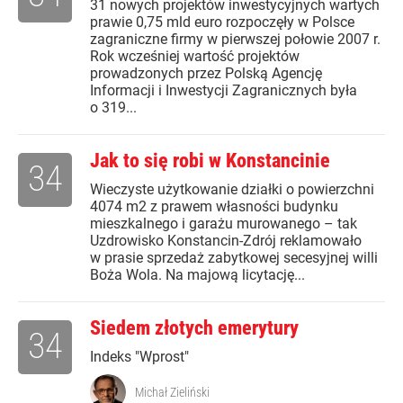
31 nowych projektów inwestycyjnych wartych
prawie 0,75 mld euro rozpoczęły w Polsce
zagraniczne firmy w pierwszej połowie 2007 r.
Rok wcześniej wartość projektów
prowadzonych przez Polską Agencję
Informacji i Inwestycji Zagranicznych była
o 319...
Jak to się robi w Konstancinie
34
Wieczyste użytkowanie działki o powierzchni
4074 m2 z prawem własności budynku
mieszkalnego i garażu murowanego – tak
Uzdrowisko Konstancin-Zdrój reklamowało
w prasie sprzedaż zabytkowej secesyjnej willi
Boża Wola. Na majową licytację...
Siedem złotych emerytury
34
Indeks "Wprost"
Michał Zieliński