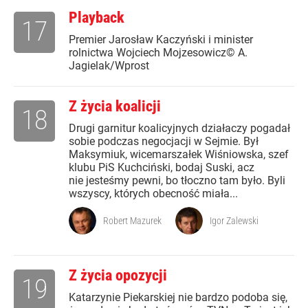
Playback
17
Premier Jarosław Kaczyński i minister
rolnictwa Wojciech Mojzesowicz© A.
Jagielak/Wprost
Z życia koalicji
18
Drugi garnitur koalicyjnych działaczy pogadał
sobie podczas negocjacji w Sejmie. Był
Maksymiuk, wicemarszałek Wiśniowska, szef
klubu PiS Kuchciński, bodaj Suski, acz
nie jesteśmy pewni, bo tłoczno tam było. Byli
wszyscy, których obecność miała...
Robert Mazurek
Igor Zalewski
Z życia opozycji
19
Katarzynie Piekarskiej nie bardzo podoba się,