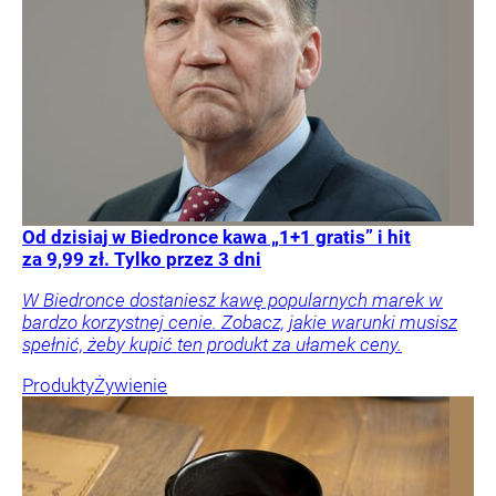
Od dzisiaj w Biedronce kawa „1+1 gratis” i hit
za 9,99 zł. Tylko przez 3 dni
W Biedronce dostaniesz kawę popularnych marek w
bardzo korzystnej cenie. Zobacz, jakie warunki musisz
spełnić, żeby kupić ten produkt za ułamek ceny.
Produkty
Żywienie