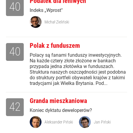
Podatek dla leniwych
40
Indeks „Wprost"
Michał Zieliński
Polak z funduszem
40
Polacy są fanami funduszy inwestycyjnych.
Na każde cztery złote złożone w bankach
przypada jedna złotówka w funduszach.
Struktura naszych oszczędności jest podobna
do struktury portfeli obywateli krajów z takimi
tradycjami jak Wielka Brytania. Pod...
Granda mieszkaniowa
42
Koniec dyktatu deweloperów?
Aleksander Piński
Jan Piński