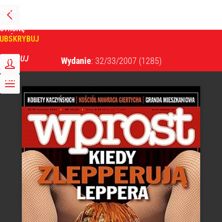
PRZEJDŹ
NA
WPROST
STRONĘ
GŁÓWNĄ
UBSKRYBUJ
Tygodnik Wprost
ZALOGUJ
Wydanie
: 32/33/2007
(1285)
MENU