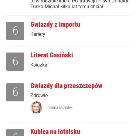
to w rodzinie lidera PO tradycja – syn Donalda
Tuska Michał kilka lat temu chciał...
Gwiazdy z importu
6
Kariery
Literat Gasiński
6
Książka
Gwiazdy dla przeszczepów
6
Zdrowie
Joanna Miziołek
Kubica na lotnisku