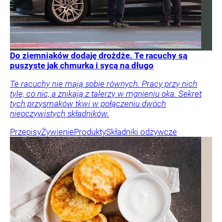
Do ziemniaków dodaję drożdże. Te racuchy są
puszyste jak chmurka i sycą na długo
Te racuchy nie mają sobie równych. Pracy przy nich
tyle, co nic, a znikają z talerzy w mgnieniu oka. Sekret
tych przysmaków tkwi w połączeniu dwóch
nieoczywistych składników.
Przepisy
Żywienie
Produkty
Składniki odżywcze