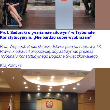
Prof. Sadurski o „wariancie siłowym” w Trybunale
Konstytucyjnym. „Nie bardzo sobie wyobrażam”
Prof. Wojciech Sadurski przedstawił plan na naprawę TK.
Prawnik odrzucił propozycję, aby zatrzymać prezesa
Trybunału Konstytucyjnego Bogdana Święczkowskiego.
Kraj
Polityka