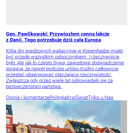
Gen. Pawlikowski: Przywiozłem cenną lekcję
z Danii. Tego potrzebuje dziś cała Europa
Kilka dni spędzonych wakacyjnie w Kopenhadze miało
być przede wszystkim odpoczynkiem. I rzeczywiście
było. Ale jak to często bywa, zawodowe doświadczenie
sprawia, że nawet podczas urlopu trudno całkowicie
przestać obserwować otaczającą rzeczywistość.
Zwłaszcza gdy przez wiele lat odpowiadało się za
bezpieczeństwo państwa.
Opinie i komentarze
Polityka
Kraj
Świat
Tylko u Nas