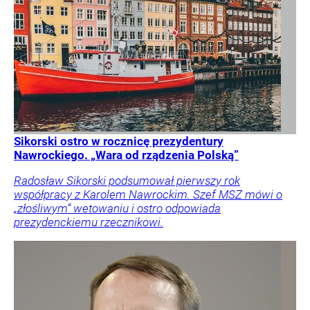
Sikorski ostro w rocznicę prezydentury
Nawrockiego. „Wara od rządzenia Polską”
Radosław Sikorski podsumował pierwszy rok
współpracy z Karolem Nawrockim. Szef MSZ mówi o
„złośliwym” wetowaniu i ostro odpowiada
prezydenckiemu rzecznikowi.