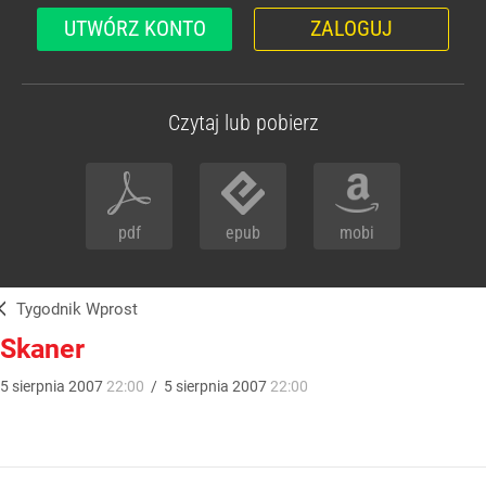
UTWÓRZ KONTO
ZALOGUJ
Czytaj lub pobierz
pdf
epub
mobi
Tygodnik Wprost
Skaner
5
sierpnia
2007
22:00
/
5
sierpnia
2007
22:00