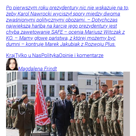
Po pierwszym roku prezydentury nic nie wskazuje na to,
żeby Karol Nawrocki wyciszył spory między dwoma
zwaśnionymi politycznymi obozami. – Dotychczas
największą hańbą na karcie jego prezydentury jest
chyba zawetowanie SAFE – ocenia Mariusz Witczak z
KO. – Mamy głowę państwa, z której możemy być
dumni – kontruje Marek Jakubiak z Rozwoju Plus.
Kraj
Tylko u Nas
Polityka
Opinie i komentarze
Magdalena
Frindt