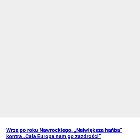
Wrze po roku Nawrockiego. „Największa hańba”
kontra „Cała Europa nam go zazdrości”