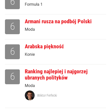
6
Formuła 1
Armani rusza na podbój Polski
6
Moda
Arabska piękność
6
Konie
Ranking najlepiej i najgorzej
6
ubranych polityków
Moda
Wiktor Ferfecki