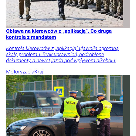
Obława na kierowców z „aplikacją”. Co druga
kontrola z mandatem
Kontrola kierowców z „aplikacją” ujawniła ogromną
skalę problemu. Brak uprawnień, podrobione
dokumenty, a nawet jazda pod wpływem alkoholu.
Motoryzacja
Kraj