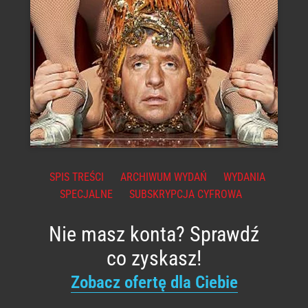
SPIS TREŚCI
ARCHIWUM WYDAŃ
WYDANIA
SPECJALNE
SUBSKRYPCJA CYFROWA
Nie masz konta? Sprawdź
co zyskasz!
Zobacz ofertę dla Ciebie