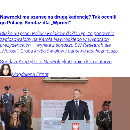
Nawrocki ma szansę na drugą kadencję? Tak ocenili
go Polacy. Sondaż dla „Wprost”
Blisko 39 proc. Polek i Polaków deklaruje, że ponownie
zagłosowałoby na Karola Nawrockiego w wyborach
prezydenckich – wynika z sondażu SW Research dla
„Wprost”. Grupa krytyków głowy państwa jest liczniejsza.
Sondaże
Kraj
Tylko u Nas
Polityka
Opinie i komentarze
Magdalena
Frindt