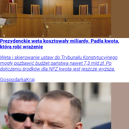
Prezydenckie weta kosztowały miliardy. Padła kwota,
która robi wrażenie
Weta i skierowanie ustaw do Trybunału Konstytucyjnego
mogły pozbawić budżet państwa nawet 7,3 mld zł. Po
doliczeniu środków dla NFZ kwota jest jeszcze wyższa.
Gospodarka
Kraj