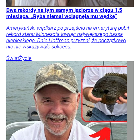
Dwa rekordy na tym samym jeziorze w ciągu 1,5
miesiąca. „Ryba niemal wciągnęła mu wędkę”
Amerykański wędkarz po przejściu na emeryturę pobił
rekord stanu Minnesota łowiąc największego bassa
niebieskiego. Dale Hoffman przyznał, że początkowo
nic nie wskazywało sukcesu.
Świat
Życie