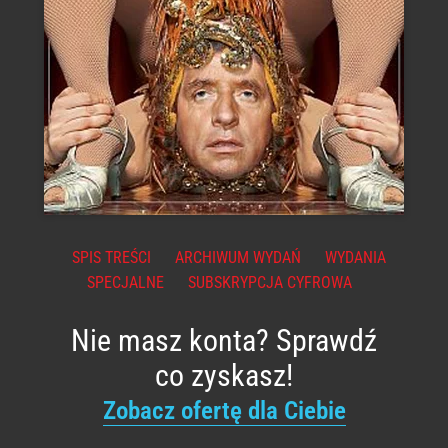
SPIS TREŚCI
ARCHIWUM WYDAŃ
WYDANIA
SPECJALNE
SUBSKRYPCJA CYFROWA
Nie masz konta? Sprawdź
co zyskasz!
Zobacz ofertę dla Ciebie