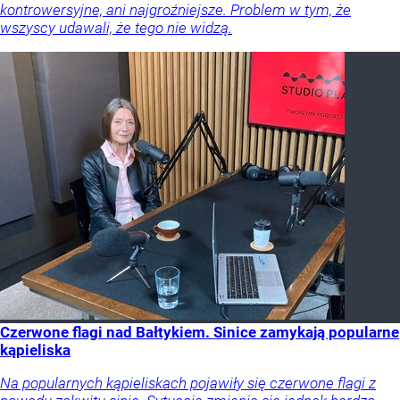
kontrowersyjne, ani najgroźniejsze. Problem w tym, że
wszyscy udawali, że tego nie widzą.
Czerwone flagi nad Bałtykiem. Sinice zamykają popularne
kąpieliska
Na popularnych kąpieliskach pojawiły się czerwone flagi z