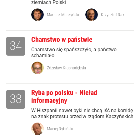
ziemiach Polski
Mariusz Muszyński
Krzysztof Rak
Chamstwo w państwie
34
Chamstwo się spańszczyło, a państwo
schamiało
Zdzisław Krasnodębski
Ryba po polsku - Nieład
38
informacyjny
W Hiszpanii nawet byki nie chcą iść na korridę
na znak protestu przeciw rządom Kaczyńskich
Maciej Rybiński