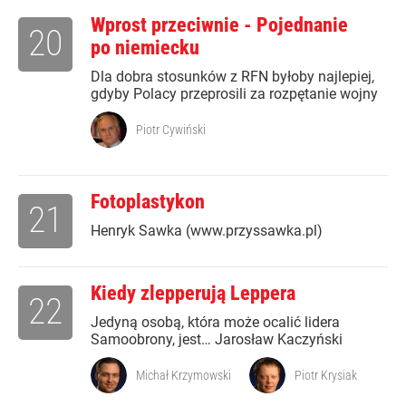
Wprost przeciwnie - Pojednanie
20
po niemiecku
Dla dobra stosunków z RFN byłoby najlepiej,
gdyby Polacy przeprosili za rozpętanie wojny
Piotr Cywiński
Fotoplastykon
21
Henryk Sawka (www.przyssawka.pl)
Kiedy zlepperują Leppera
22
Jedyną osobą, która może ocalić lidera
Samoobrony, jest… Jarosław Kaczyński
Michał Krzymowski
Piotr Krysiak