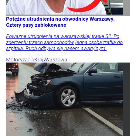
Potężne utrudnienia na obwodnicy Warszawy.
Cztery pasy zablokowane
Poważne utrudnienia na warszawskiej trasie S2. Po
zderzeniu trzech samochodów jedna osoba trafiła do
szpitala. Ruch odbywa się pasem awaryjnym.
Motoryzacja
Kraj
Warszawa