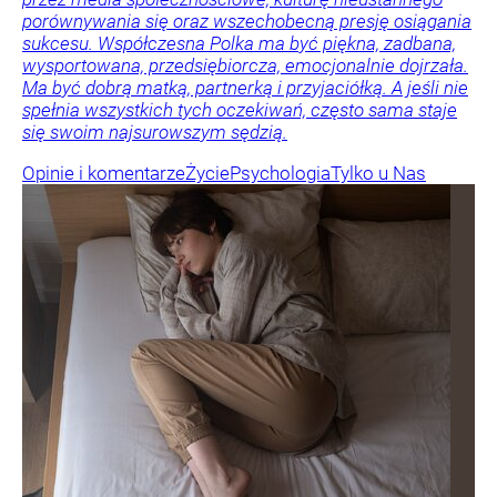
porównywania się oraz wszechobecną presję osiągania
sukcesu. Współczesna Polka ma być piękna, zadbana,
wysportowana, przedsiębiorcza, emocjonalnie dojrzała.
Ma być dobrą matką, partnerką i przyjaciółką. A jeśli nie
spełnia wszystkich tych oczekiwań, często sama staje
się swoim najsurowszym sędzią.
Opinie i komentarze
Życie
Psychologia
Tylko u Nas