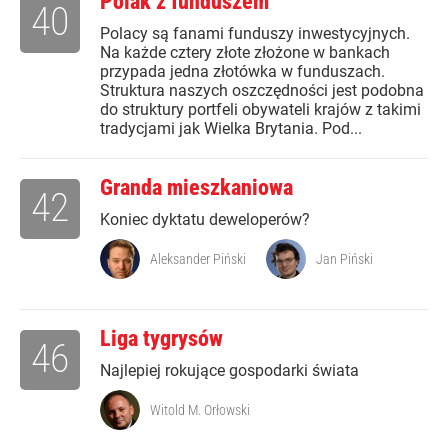
Polak z funduszem
40
Polacy są fanami funduszy inwestycyjnych.
Na każde cztery złote złożone w bankach
przypada jedna złotówka w funduszach.
Struktura naszych oszczędności jest podobna
do struktury portfeli obywateli krajów z takimi
tradycjami jak Wielka Brytania. Pod...
Granda mieszkaniowa
42
Koniec dyktatu deweloperów?
Aleksander Piński
Jan Piński
Liga tygrysów
46
Najlepiej rokujące gospodarki świata
Witold M. Orłowski