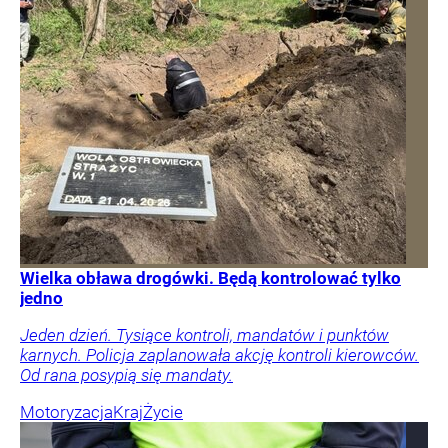
Wielka obława drogówki. Będą kontrolować tylko
jedno
Jeden dzień. Tysiące kontroli, mandatów i punktów
karnych. Policja zaplanowała akcję kontroli kierowców.
Od rana posypią się mandaty.
Motoryzacja
Kraj
Życie