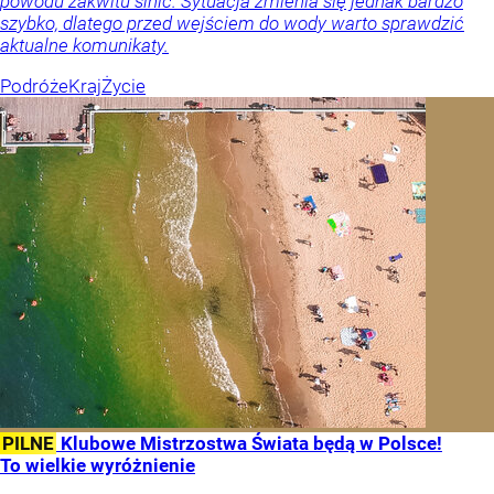
powodu zakwitu sinic. Sytuacja zmienia się jednak bardzo
szybko, dlatego przed wejściem do wody warto sprawdzić
aktualne komunikaty.
Podróże
Kraj
Życie
PILNE
Klubowe Mistrzostwa Świata będą w Polsce!
To wielkie wyróżnienie