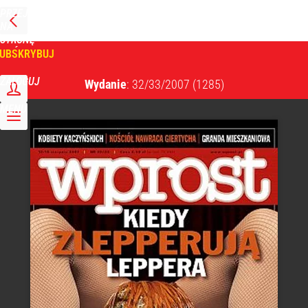
PRZEJDŹ
NA
WPROST
STRONĘ
GŁÓWNĄ
UBSKRYBUJ
Tygodnik Wprost
ZALOGUJ
Wydanie
: 32/33/2007
(1285)
MENU