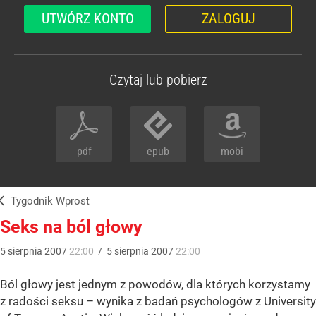
UTWÓRZ KONTO
ZALOGUJ
Czytaj lub pobierz
pdf
epub
mobi
Tygodnik Wprost
Seks na ból głowy
5
sierpnia
2007
22:00
/
5
sierpnia
2007
22:00
Ból głowy jest jednym z powodów, dla których korzystamy
z radości seksu – wynika z badań psychologów z University