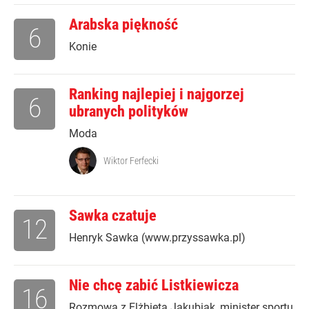
Arabska piękność
6
Konie
Ranking najlepiej i najgorzej
6
ubranych polityków
Moda
Wiktor Ferfecki
Sawka czatuje
12
Henryk Sawka (www.przyssawka.pl)
Nie chcę zabić Listkiewicza
16
Rozmowa z Elżbietą Jakubiak, minister sportu