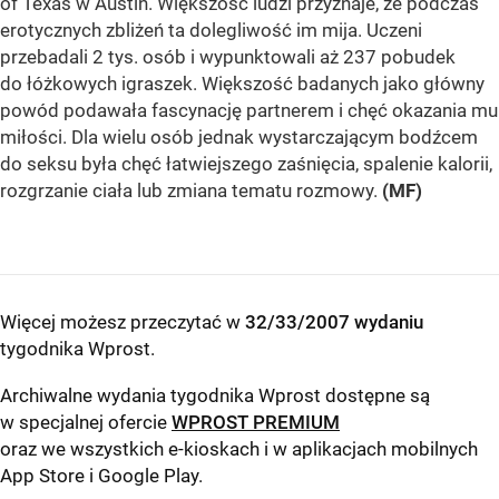
of Texas w Austin. Większość ludzi przyznaje, że podczas
erotycznych zbliżeń ta dolegliwość im mija. Uczeni
przebadali 2 tys. osób i wypunktowali aż 237 pobudek
do łóżkowych igraszek. Większość badanych jako główny
powód podawała fascynację partnerem i chęć okazania mu
miłości. Dla wielu osób jednak wystarczającym bodźcem
do seksu była chęć łatwiejszego zaśnięcia, spalenie kalorii,
rozgrzanie ciała lub zmiana tematu rozmowy.
(MF)
Więcej możesz przeczytać w
32/33/2007 wydaniu
tygodnika Wprost
.
Archiwalne wydania tygodnika Wprost dostępne są
w specjalnej ofercie
WPROST PREMIUM
oraz we wszystkich e-kioskach i w aplikacjach mobilnych
App Store
i
Google Play
.