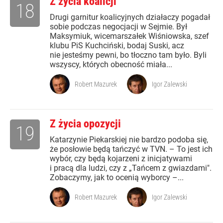
Z życia koalicji
18
Drugi garnitur koalicyjnych działaczy pogadał
sobie podczas negocjacji w Sejmie. Był
Maksymiuk, wicemarszałek Wiśniowska, szef
klubu PiS Kuchciński, bodaj Suski, acz
nie jesteśmy pewni, bo tłoczno tam było. Byli
wszyscy, których obecność miała...
Robert Mazurek
Igor Zalewski
Z życia opozycji
19
Katarzynie Piekarskiej nie bardzo podoba się,
że posłowie będą tańczyć w TVN. – To jest ich
wybór, czy będą kojarzeni z inicjatywami
i pracą dla ludzi, czy z „Tańcem z gwiazdami".
Zobaczymy, jak to ocenią wyborcy –...
Robert Mazurek
Igor Zalewski