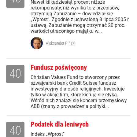
Nawet kilkadziesiąt procent niższe
rekompensaty, niż wynika to z przepisów,
otrzymują Zabużanie – dowiedział się
„Wprost". Zgodnie z uchwaloną 8 lipca 2005 r.
ustawą, Zabużanie mogą otrzymać 20 proc.
wartości utraconego majątku w...
Aleksander Piński
Fundusz poświęcony
40
Christian Values Fund to stworzony przez
szwajcarski bank Credit Suisse fundusz
inwestycyjny dla osób religijnych. Inwestuje
tylko w akcje firm, które kierują się etyką.
Wśród nich znalazł się koncern przemysłowy
ABB (znany z prowadzenia polityki...
Podatek dla leniwych
40
Indeks „Wprost"