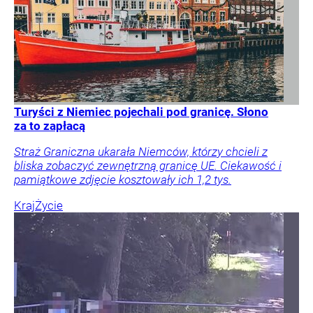
Turyści z Niemiec pojechali pod granicę. Słono
za to zapłacą
Straż Graniczna ukarała Niemców, którzy chcieli z
bliska zobaczyć zewnętrzną granicę UE. Ciekawość i
pamiątkowe zdjęcie kosztowały ich 1,2 tys.
Kraj
Życie