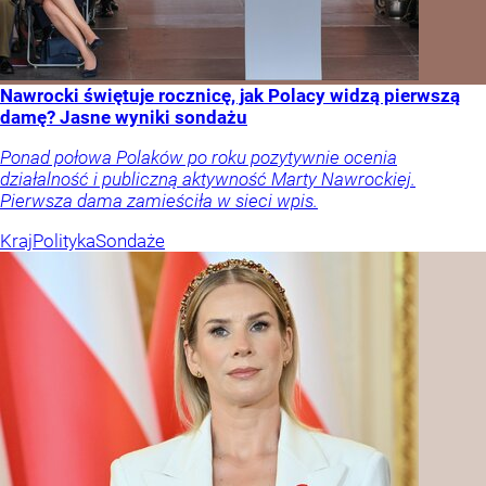
Nawrocki świętuje rocznicę, jak Polacy widzą pierwszą
damę? Jasne wyniki sondażu
Ponad połowa Polaków po roku pozytywnie ocenia
działalność i publiczną aktywność Marty Nawrockiej.
Pierwsza dama zamieściła w sieci wpis.
Kraj
Polityka
Sondaże