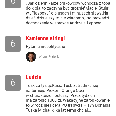
6
„Jak dziennikarze brukowców wchodzą z tobą
do kibla, to zaczyna być groźnie"Maciej Stuhr
w „Playboyu" o plusach i minusach sławy„Na
dzień dzisiejszy to nie wiadomo, kto prowadzi
dochodzenie w sprawie Andrzeja Leppera:...
Kamienne stringi
6
Pytania niepolityczne
Wiktor Ferfecki
Ludzie
6
Tusk za tysiącKasia Tusk zatrudniła się
na turnieju Prokom Orange Open
w charakterze hostessy. Przez tydzień
ma zarobić 1000 zł. Wakacyjne zarobkowanie
to w rodzinie lidera PO tradycja – syn Donalda
Tuska Michał kilka lat temu chciał...