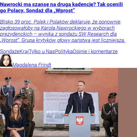
Nawrocki ma szansę na drugą kadencję? Tak ocenili
go Polacy. Sondaż dla „Wprost”
Blisko 39 proc. Polek i Polaków deklaruje, że ponownie
zagłosowałoby na Karola Nawrockiego w wyborach
prezydenckich – wynika z sondażu SW Research dla
„Wprost”. Grupa krytyków głowy państwa jest liczniejsza.
Sondaże
Kraj
Tylko u Nas
Polityka
Opinie i komentarze
Magdalena
Frindt