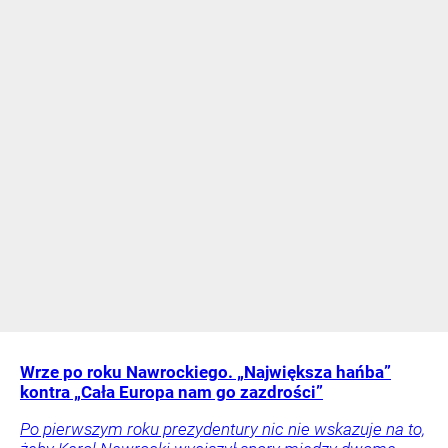
Wrze po roku Nawrockiego. „Największa hańba”
kontra „Cała Europa nam go zazdrości”
Po pierwszym roku prezydentury nic nie wskazuje na to,