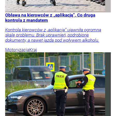
Obława na kierowców z „aplikacją”. Co druga
kontrola z mandatem
Kontrola kierowców z „aplikacją” ujawniła ogromną
skalę problemu. Brak uprawnień, podrobione
dokumenty, a nawet jazda pod wpływem alkoholu.
Motoryzacja
Kraj