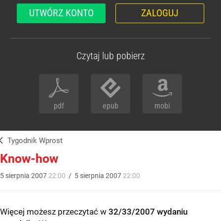
UTWÓRZ KONTO
ZALOGUJ
Czytaj lub pobierz
pdf
epub
mobi
Tygodnik Wprost
Know-how
5
sierpnia
2007
22:00
/
5
sierpnia
2007
22:00
Więcej możesz przeczytać w
32/33/2007 wydaniu