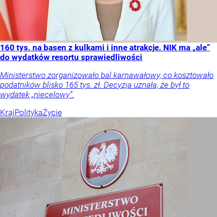
160 tys. na basen z kulkami i inne atrakcje. NIK ma „ale”
do wydatków resortu sprawiedliwości
Ministerstwo zorganizowało bal karnawałowy, co kosztowało
podatników blisko 165 tys. zł. Decyzja uznała, że był to
wydatek „niecelowy”.
Kraj
Polityka
Życie