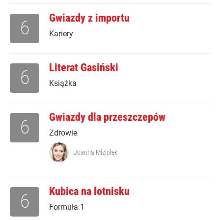
Gwiazdy z importu
6
Kariery
Literat Gasiński
6
Książka
Gwiazdy dla przeszczepów
6
Zdrowie
Joanna Miziołek
Kubica na lotnisku
6
Formuła 1