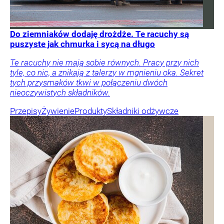
Do ziemniaków dodaję drożdże. Te racuchy są
puszyste jak chmurka i sycą na długo
Te racuchy nie mają sobie równych. Pracy przy nich
tyle, co nic, a znikają z talerzy w mgnieniu oka. Sekret
tych przysmaków tkwi w połączeniu dwóch
nieoczywistych składników.
Przepisy
Żywienie
Produkty
Składniki odżywcze