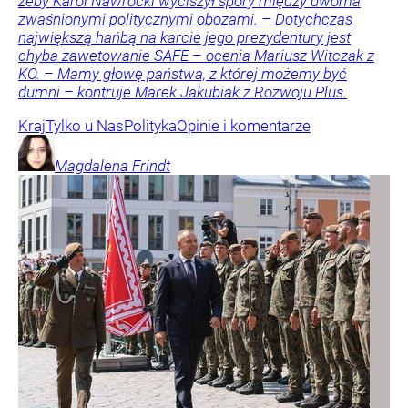
żeby Karol Nawrocki wyciszył spory między dwoma
zwaśnionymi politycznymi obozami. – Dotychczas
największą hańbą na karcie jego prezydentury jest
chyba zawetowanie SAFE – ocenia Mariusz Witczak z
KO. – Mamy głowę państwa, z której możemy być
dumni – kontruje Marek Jakubiak z Rozwoju Plus.
Kraj
Tylko u Nas
Polityka
Opinie i komentarze
Magdalena
Frindt