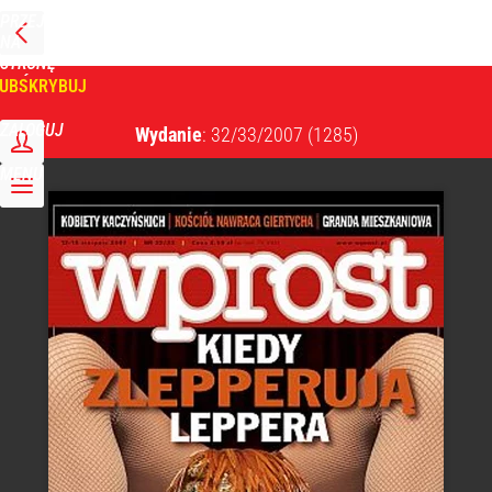
PRZEJDŹ
NA
WPROST
STRONĘ
GŁÓWNĄ
UBSKRYBUJ
Tygodnik Wprost
ZALOGUJ
Wydanie
: 32/33/2007
(1285)
MENU