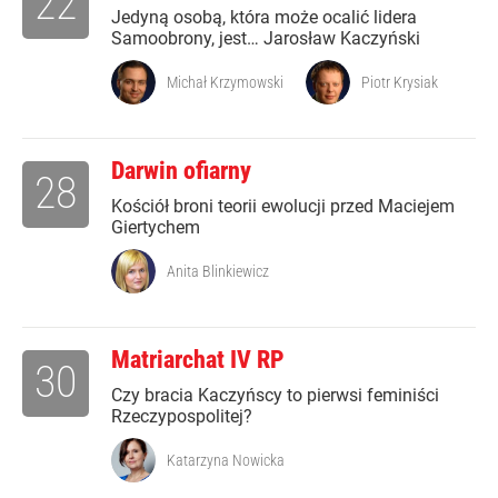
22
Jedyną osobą, która może ocalić lidera
Samoobrony, jest… Jarosław Kaczyński
Michał Krzymowski
Piotr Krysiak
Darwin ofiarny
28
Kościół broni teorii ewolucji przed Maciejem
Giertychem
Anita Blinkiewicz
Matriarchat IV RP
30
Czy bracia Kaczyńscy to pierwsi feminiści
Rzeczypospolitej?
Katarzyna Nowicka