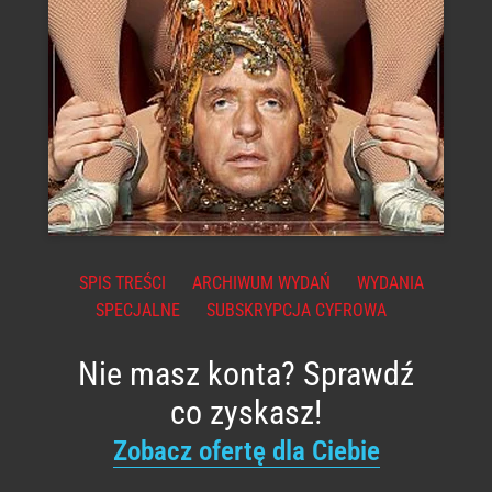
SPIS TREŚCI
ARCHIWUM WYDAŃ
WYDANIA
SPECJALNE
SUBSKRYPCJA CYFROWA
Nie masz konta? Sprawdź
co zyskasz!
Zobacz ofertę dla Ciebie