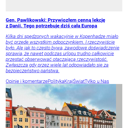
Gen. Pawlikowski: Przywiozłem cenną lekcję
z Danii. Tego potrzebuje dziś cała Europa
Kilka dni spędzonych wakacyjnie w Kopenhadze miało
być przede wszystkim odpoczynkiem. I rzeczywiście
było. Ale jak to często bywa, zawodowe doświadczenie
sprawia, że nawet podczas urlopu trudno całkowicie
przestać obserwować otaczającą rzeczywistość.
Zwłaszcza gdy przez wiele lat odpowiadało się za
bezpieczeństwo państwa.
Opinie i komentarze
Polityka
Kraj
Świat
Tylko u Nas