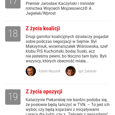
17
Premier Jarosław Kaczyński i minister
rolnictwa Wojciech Mojzesowicz© A.
Jagielak/Wprost
Z życia koalicji
18
Drugi garnitur koalicyjnych działaczy pogadał
sobie podczas negocjacji w Sejmie. Był
Maksymiuk, wicemarszałek Wiśniowska, szef
klubu PiS Kuchciński, bodaj Suski, acz
nie jesteśmy pewni, bo tłoczno tam było. Byli
wszyscy, których obecność miała...
Robert Mazurek
Igor Zalewski
Z życia opozycji
19
Katarzynie Piekarskiej nie bardzo podoba się,
że posłowie będą tańczyć w TVN. – To jest ich
wybór, czy będą kojarzeni z inicjatywami
i pracą dla ludzi, czy z „Tańcem z gwiazdami".