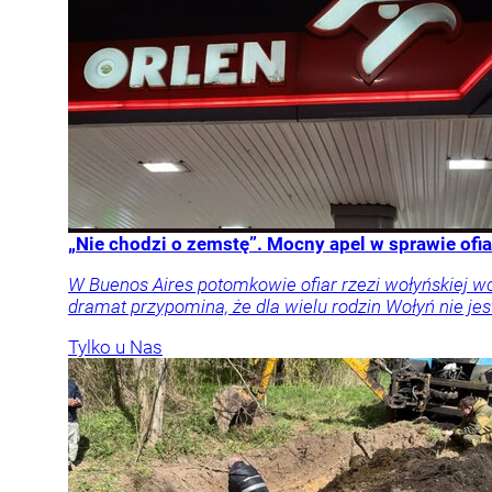
„Nie chodzi o zemstę”. Mocny apel w sprawie ofia
W Buenos Aires potomkowie ofiar rzezi wołyńskiej w
dramat przypomina, że dla wielu rodzin Wołyń nie jest
Tylko u Nas