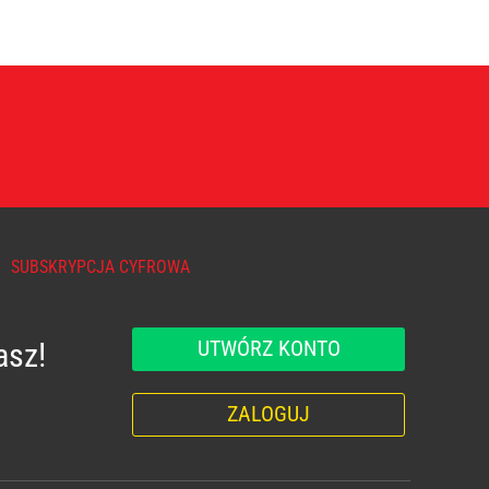
SUBSKRYPCJA CYFROWA
UTWÓRZ KONTO
asz!
ZALOGUJ