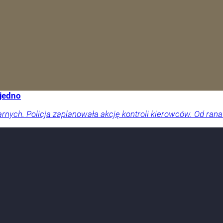
 jedno
arnych. Policja zaplanowała akcję kontroli kierowców. Od rana