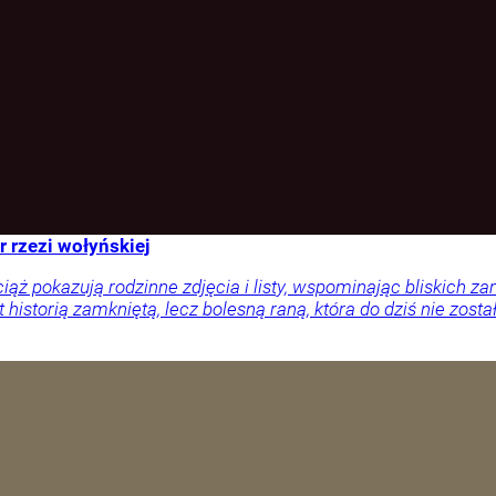
r rzezi wołyńskiej
ciąż pokazują rodzinne zdjęcia i listy, wspominając bliskich
 historią zamkniętą, lecz bolesną raną, która do dziś nie zosta