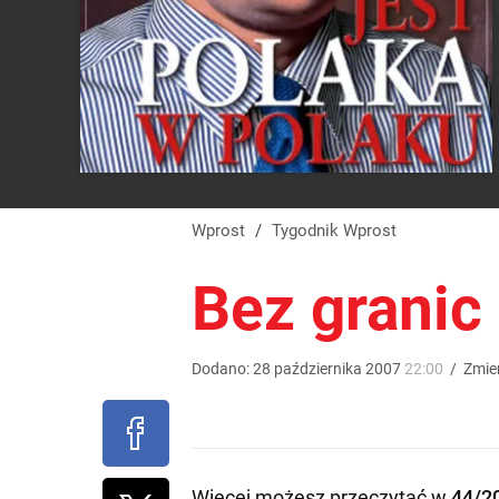
Wprost
/
Tygodnik Wprost
Bez granic
Dodano:
28
października
2007
22:00
/
Zmie
Więcej możesz przeczytać w
44/2