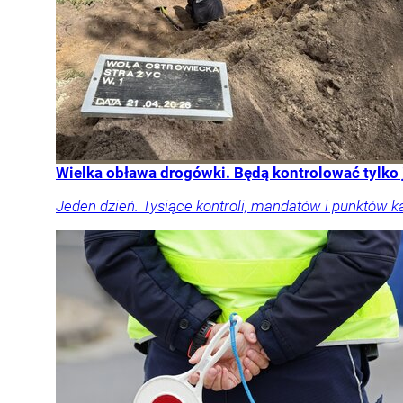
Wielka obława drogówki. Będą kontrolować tylko
Jeden dzień. Tysiące kontroli, mandatów i punktów k