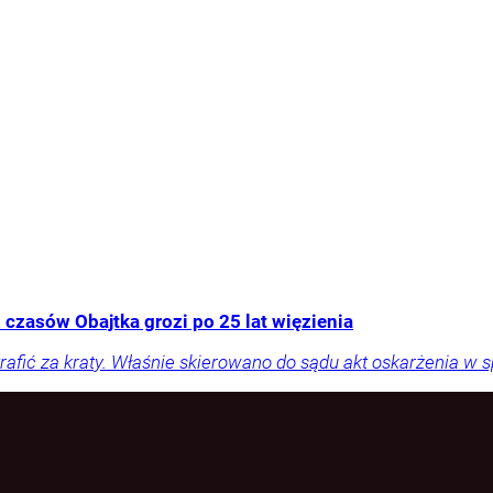
 czasów Obajtka grozi po 25 lat więzienia
rafić za kraty. Właśnie skierowano do sądu akt oskarżenia w 