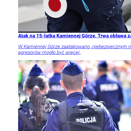
Atak na 15-latka Kamiennej Górze. Trwa obława 
W Kamiennej Górze zaatakowano „niebezpiecznym narz
agresorów mogło być więcej.