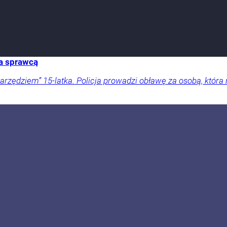
za sprawcą
ędziem” 15-latka. Policja prowadzi obławę za osobą, która 