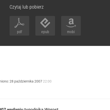
Czytaj lub pobierz
pdf
epub
mobi
niono:
28
października
2007
22:00
007 wydaniu
tygodnika Wprost
.