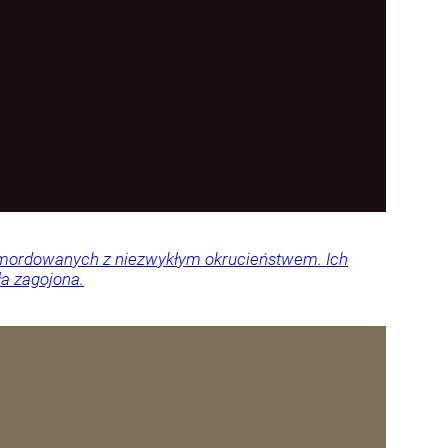
 zamordowanych z niezwykłym okrucieństwem. Ich
ła zagojona.