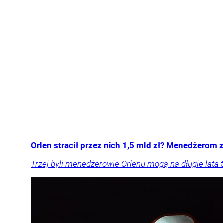
Orlen stracił przez nich 1,5 mld zł? Menedżerom z
Trzej byli menedżerowie Orlenu mogą na długie lata t