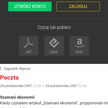
UTWÓRZ KONTO
ZALOGUJ
Czytaj lub pobierz
pdf
epub
mobi
Tygodnik Wprost
Poczta
28
października
2007
22:00
/
28
października
2007
22:00
Szamani ekonomii
Kiedy czytałem artykuł „Szamani ekonomii", przypomniał mi