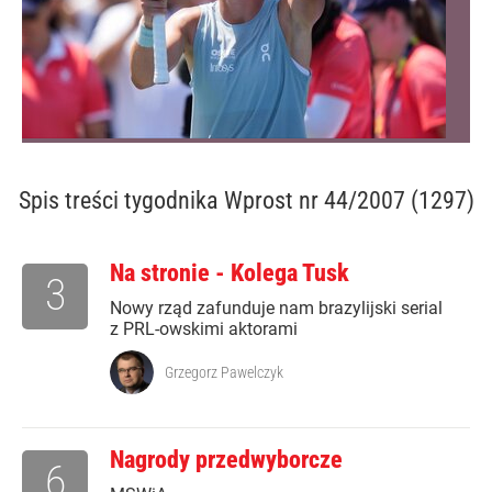
Spis treści
tygodnika Wprost nr 44/2007 (1297)
Na stronie - Kolega Tusk
3
Nowy rząd zafunduje nam brazylijski serial
z PRL-owskimi aktorami
Grzegorz Pawelczyk
Nagrody przedwyborcze
6