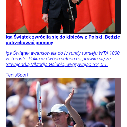
Iga Świątek zwróciła się do kibiców z Polski. Będzie
potrzebować pomocy
Iga Świątek awansowała do IV rundy turnieju WTA 1000
w Toronto. Polka w dwóch setach rozprawiła się ze
Szwajcarką Viktorija Golubic, wygrywając 6:2, 6:1.
Tenis
Sport