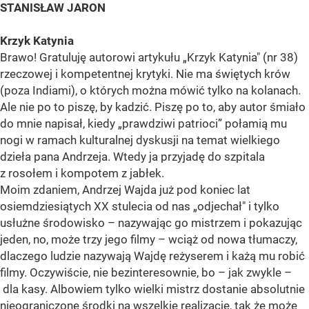
STANISŁAW JARON
Krzyk Katynia
Brawo! Gratuluję autorowi artykułu „Krzyk Katynia" (nr 38)
rzeczowej i kompetentnej krytyki. Nie ma świętych krów
(poza Indiami), o których można mówić tylko na kolanach.
Ale nie po to piszę, by kadzić. Piszę po to, aby autor śmiało
do mnie napisał, kiedy „prawdziwi patrioci” połamią mu
nogi w ramach kulturalnej dyskusji na temat wielkiego
dzieła pana Andrzeja. Wtedy ja przyjadę do szpitala
z rosołem i kompotem z jabłek.
Moim zdaniem, Andrzej Wajda już pod koniec lat
osiemdziesiątych XX stulecia od nas „odjechał" i tylko
usłużne środowisko – nazywając go mistrzem i pokazując
jeden, no, może trzy jego filmy – wciąż od nowa tłumaczy,
dlaczego ludzie nazywają Wajdę reżyserem i każą mu robić
filmy. Oczywiście, nie bezinteresownie, bo – jak zwykle –
dla kasy. Albowiem tylko wielki mistrz dostanie absolutnie
nieograniczone środki na wszelkie realizacje, tak że może