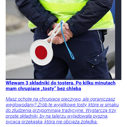
Wlewam 3 składniki do tostera. Po kilku minutach
mam chrupiące „tosty” bez chleba
Masz ochotę na chrupiące pieczywo, ale ograniczasz
węglowodany? Zrób te wyjątkowe tosty, które w smaku
do złudzenia przypominają tradycyjne. Wystarczą trzy
proste składniki, by na talerzu wylądowała pyszna,
sycąca przekąska, która nie obciąża żołądka.