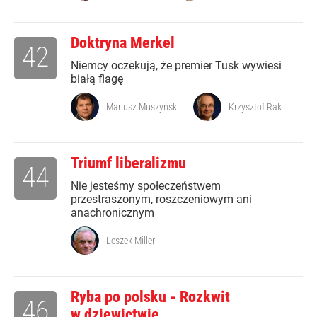
Doktryna Merkel
42
Niemcy oczekują, że premier Tusk wywiesi
białą flagę
Mariusz Muszyński
Krzysztof Rak
Triumf liberalizmu
44
Nie jesteśmy społeczeństwem
przestraszonym, roszczeniowym ani
anachronicznym
Leszek Miller
Ryba po polsku - Rozkwit
46
w dziewictwie