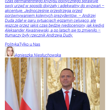
czas permanentnego kryzysu politycznego sprawuje
swój urząd w sposób dojrzały i adekwatny do wyzwań –
akcentuje. Jednocześnie przestrzega przed
porównywaniem kolejnych prezydentów. – Andrzej
Duda zdał w paru sytuacjach egzamin celująco, ale
jeszcze przez jakiś czas będzie niedoceniony, jak kiedyś
Aleksander Kwaśniewski, a po latach się to zmieniło –
tłumaczy były rzecznik Andrzeja Dudy.
Polityka
Tylko u Nas
Agnieszka
Niesłuchowska