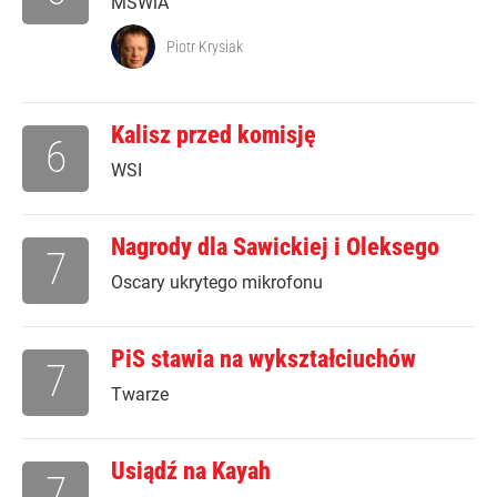
MSWiA
Piotr Krysiak
Kalisz przed komisję
6
WSI
Nagrody dla Sawickiej i Oleksego
7
Oscary ukrytego mikrofonu
PiS stawia na wykształciuchów
7
Twarze
Usiądź na Kayah
7