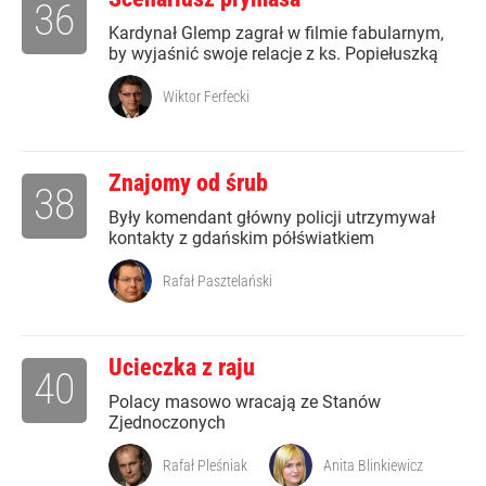
36
Kardynał Glemp zagrał w filmie fabularnym,
by wyjaśnić swoje relacje z ks. Popiełuszką
Wiktor Ferfecki
Znajomy od śrub
38
Były komendant główny policji utrzymywał
kontakty z gdańskim półświatkiem
Rafał Pasztelański
Ucieczka z raju
40
Polacy masowo wracają ze Stanów
Zjednoczonych
Rafał Pleśniak
Anita Blinkiewicz