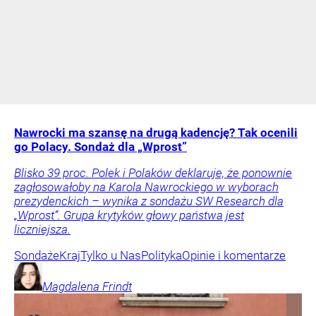
Nawrocki ma szansę na drugą kadencję? Tak ocenili
go Polacy. Sondaż dla „Wprost”
Blisko 39 proc. Polek i Polaków deklaruje, że ponownie
zagłosowałoby na Karola Nawrockiego w wyborach
prezydenckich – wynika z sondażu SW Research dla
„Wprost”. Grupa krytyków głowy państwa jest
liczniejsza.
Sondaże
Kraj
Tylko u Nas
Polityka
Opinie i komentarze
Magdalena
Frindt