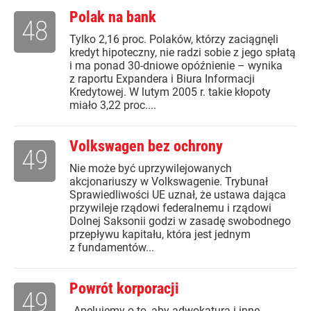
Polak na bank
48
Tylko 2,16 proc. Polaków, którzy zaciągnęli
kredyt hipoteczny, nie radzi sobie z jego spłatą
i ma ponad 30-dniowe opóźnienie – wynika
z raportu Expandera i Biura Informacji
Kredytowej. W lutym 2005 r. takie kłopoty
miało 3,22 proc....
Volkswagen bez ochrony
49
Nie może być uprzywilejowanych
akcjonariuszy w Volkswagenie. Trybunał
Sprawiedliwości UE uznał, że ustawa dająca
przywileje rządowi federalnemu i rządowi
Dolnej Saksonii godzi w zasadę swobodnego
przepływu kapitału, która jest jednym
z fundamentów...
Powrót korporacji
49
„Apelujemy o to, aby adwokatura i inne