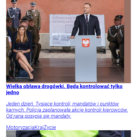
Wielka obława drogówki. Będą kontrolować tylko
jedno
Jeden dzień. Tysiące kontroli, mandatów i punktów
karnych. Policja zaplanowała akcję kontroli kierowców.
Od rana posypią się mandaty.
Motoryzacja
Kraj
Życie