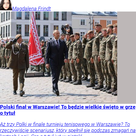
Magdalena
Frindt
Polski finał w Warszawie! To będzie wielkie święto w grze
o tytuł
Aż trzy Polki w finale turnieju tenisowego w Warszawie? To
rzeczywiście scenariusz, który spełnił się podczas zmagań na