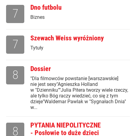
Dno futbolu
7
Biznes
Szewach Weiss wyróżniony
7
Tytuły
Dossier
8
"Dla filmowców powstanie [warszawskie]
nie jest sexy"Agnieszka Holland
w "Dzienniku""Julia Pitera tworzy wiele rzeczy,
ale tylko Bóg raczy wiedzieć, co się z tym
dzieje"Waldemar Pawlak w "Sygnałach Dnia"
w...
PYTANIA NIEPOLITYCZNE
8
- Posłowie to duże dzieci