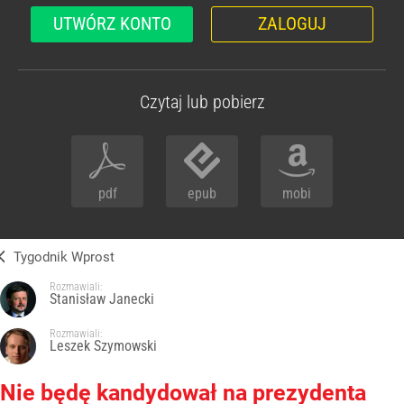
UTWÓRZ KONTO
ZALOGUJ
Czytaj lub pobierz
pdf
epub
mobi
Tygodnik Wprost
Rozmawiali:
Stanisław Janecki
Rozmawiali:
Leszek Szymowski
Nie będę kandydował na prezydenta