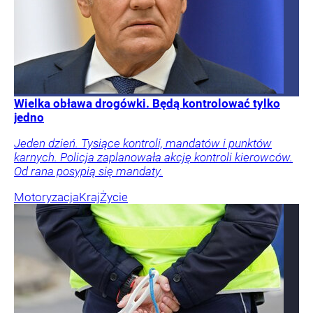
Wielka obława drogówki. Będą kontrolować tylko
jedno
Jeden dzień. Tysiące kontroli, mandatów i punktów
karnych. Policja zaplanowała akcję kontroli kierowców.
Od rana posypią się mandaty.
Motoryzacja
Kraj
Życie