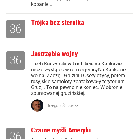
kopanie...
Trójka bez sternika
36
Jastrzębie wojny
36
Lech Kaczyński w konflikcie na Kaukazie
może wystąpić w roli rozjemcyNa Kaukazie
wojna. Zaczęli Gruzini i Osetyjczycy, potem
rosyjskie samoloty zaatakowały terytorium
Gruzji. To na pewno nie koniec. W obronie
zbuntowanej gruzińskiej...
Grzegorz Ślubowski
Czarne myśli Ameryki
36