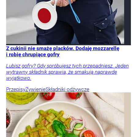
Z cukinii nie smażę placków. Dodaję mozzarellę
i robię chrupiące gofry
Lubisz gofry? Gdy spróbujesz tych przepadniesz. Jeden
wytrawny składnik sprawia, że smakują naprawdę
wyjątkowo.
Przepisy
Żywienie
Składniki odżywcze