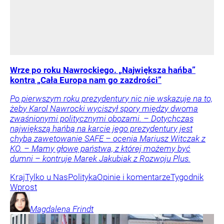
Wrze po roku Nawrockiego. „Największa hańba”
kontra „Cała Europa nam go zazdrości”
Po pierwszym roku prezydentury nic nie wskazuje na to,
żeby Karol Nawrocki wyciszył spory między dwoma
zwaśnionymi politycznymi obozami. – Dotychczas
największą hańbą na karcie jego prezydentury jest
chyba zawetowanie SAFE – ocenia Mariusz Witczak z
KO. – Mamy głowę państwa, z której możemy być
dumni – kontruje Marek Jakubiak z Rozwoju Plus.
Kraj
Tylko u Nas
Polityka
Opinie i komentarze
Tygodnik
Wprost
Magdalena
Frindt