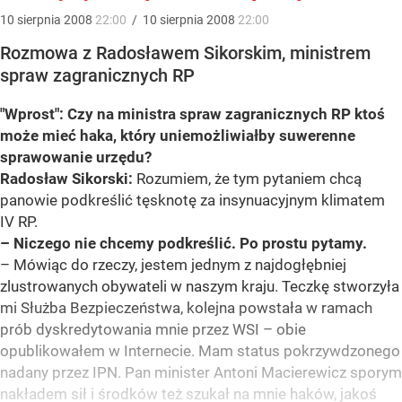
10
sierpnia
2008
22:00
/
10
sierpnia
2008
22:00
Rozmowa z Radosławem Sikorskim, ministrem
spraw zagranicznych RP
"Wprost": Czy na ministra spraw zagranicznych RP ktoś
może mieć haka, który uniemożliwiałby suwerenne
sprawowanie urzędu?
Radosław Sikorski:
Rozumiem, że tym pytaniem chcą
panowie podkreślić tęsknotę za insynuacyjnym klimatem
IV RP.
– Niczego nie chcemy podkreślić. Po prostu pytamy.
– Mówiąc do rzeczy, jestem jednym z najdogłębniej
zlustrowanych obywateli w naszym kraju. Teczkę stworzyła
mi Służba Bezpieczeństwa, kolejna powstała w ramach
prób dyskredytowania mnie przez WSI – obie
opublikowałem w Internecie. Mam status pokrzywdzonego
nadany przez IPN. Pan minister Antoni Macierewicz sporym
nakładem sił i środków też szukał na mnie haków, jakoś