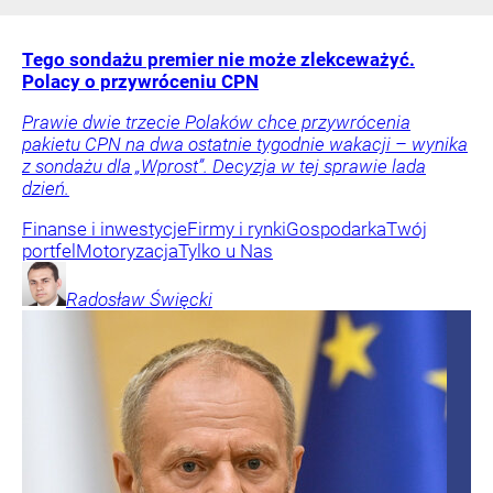
Tego sondażu premier nie może zlekceważyć.
Polacy o przywróceniu CPN
Prawie dwie trzecie Polaków chce przywrócenia
pakietu CPN na dwa ostatnie tygodnie wakacji – wynika
z sondażu dla „Wprost”. Decyzja w tej sprawie lada
dzień.
Finanse i inwestycje
Firmy i rynki
Gospodarka
Twój
portfel
Motoryzacja
Tylko u Nas
Radosław
Święcki