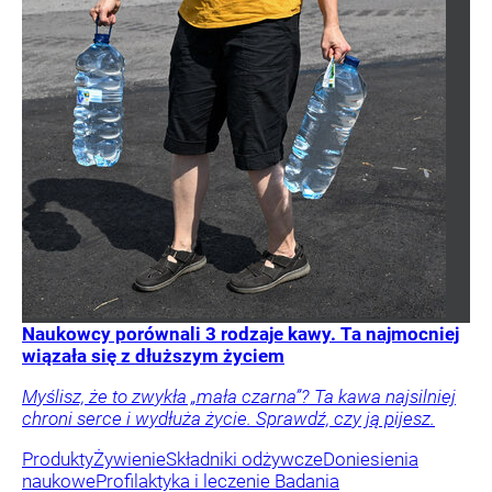
Naukowcy porównali 3 rodzaje kawy. Ta najmocniej
wiązała się z dłuższym życiem
Myślisz, że to zwykła „mała czarna”? Ta kawa najsilniej
chroni serce i wydłuża życie. Sprawdź, czy ją pijesz.
Produkty
Żywienie
Składniki odżywcze
Doniesienia
naukowe
Profilaktyka i leczenie
Badania