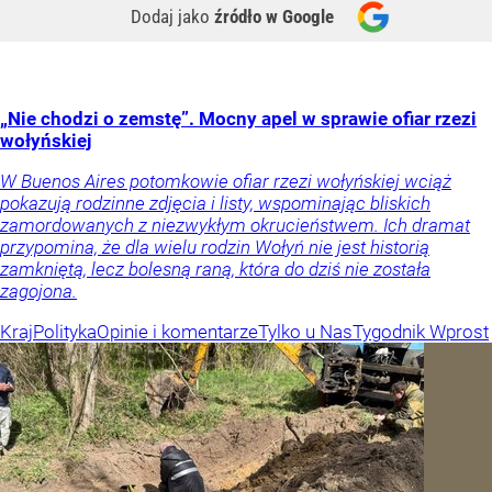
Dodaj jako
źródło w Google
„Nie chodzi o zemstę”. Mocny apel w sprawie ofiar rzezi
wołyńskiej
W Buenos Aires potomkowie ofiar rzezi wołyńskiej wciąż
pokazują rodzinne zdjęcia i listy, wspominając bliskich
zamordowanych z niezwykłym okrucieństwem. Ich dramat
przypomina, że dla wielu rodzin Wołyń nie jest historią
zamkniętą, lecz bolesną raną, która do dziś nie została
zagojona.
Kraj
Polityka
Opinie i komentarze
Tylko u Nas
Tygodnik Wprost