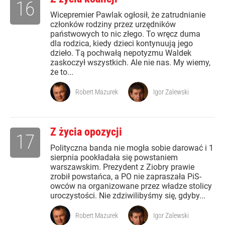
16
Wicepremier Pawlak ogłosił, że zatrudnianie
członków rodziny przez urzędników
państwowych to nic złego. To wręcz duma
dla rodzica, kiedy dzieci kontynuują jego
dzieło. Tą pochwałą nepotyzmu Waldek
zaskoczył wszystkich. Ale nie nas. My wiemy,
że to...
Robert Mazurek
Igor Zalewski
Z życia opozycji
17
Polityczna banda nie mogła sobie darować i 1
sierpnia pookładała się powstaniem
warszawskim. Prezydent z Ziobry prawie
zrobił powstańca, a PO nie zapraszała PiS-
owców na organizowane przez władze stolicy
uroczystości. Nie zdziwilibyśmy się, gdyby...
Robert Mazurek
Igor Zalewski