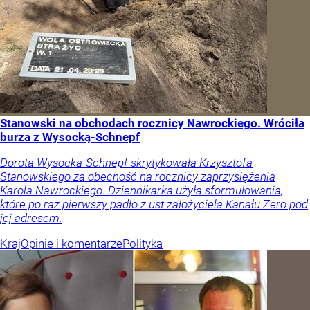
Stanowski na obchodach rocznicy Nawrockiego. Wróciła
burza z Wysocką-Schnepf
Dorota Wysocka-Schnepf skrytykowała Krzysztofa
Stanowskiego za obecność na rocznicy zaprzysiężenia
Karola Nawrockiego. Dziennikarka użyła sformułowania,
które po raz pierwszy padło z ust założyciela Kanału Zero pod
jej adresem.
Kraj
Opinie i komentarze
Polityka