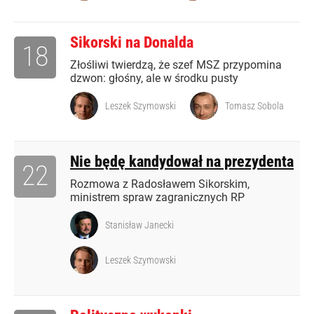
Sikorski na Donalda
18
Złośliwi twierdzą, że szef MSZ przypomina
dzwon: głośny, ale w środku pusty
Leszek Szymowski
Tomasz Sobola
Nie będę kandydował na prezydenta
22
Rozmowa z Radosławem Sikorskim,
ministrem spraw zagranicznych RP
Stanisław Janecki
Leszek Szymowski