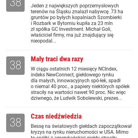
38
Jeden z największych poprzemysłowych
terenów na Śląsku znalazł nabywcę. 73 ha
gruntów po byłych kopalniach Szombierki
i Rozbark w Bytomiu kupiła za 23 mln
zł spółka GC Investment. Michał Goli,
właściciel firmy, ma już znajdujący się
nieopodal...
Mały traci dwa razy
38
W ciągu ostatnich 12 miesięcy NCIndex,
indeks NewConnect, giełdowego rynku
dla małych, innowacyjnych spó-łek, spadł
o niemal 40 proc., a papiery niektórych spółek
straciły na wartości nawet 90 proc. Nic więc
dziwnego, że Ludwik Sobolewski, prezes...
Czas niedźwiedzia
38
Bessę na światowych giełdach zapoczątkował
kryzys na rynku nieruchomości w USA. Mimo
to spółki z amerykańskiej giełdy straciły