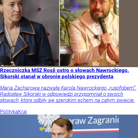
Rzeczniczka MSZ Rosji ostro o słowach Nawrockiego.
Sikorski stanął w obronie polskiego prezydenta
Maria Zacharowa nazwała Karola Nawrockiego „rusofobem”.
Radosław Sikorski w odpowiedzi przypomniał o swoich
słowach, które odbiły się szerokim echem na całym świecie.
Polityka
Kraj