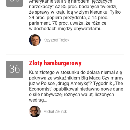
Amerykanie stali się narodem "jęczących
narzekaczy" Aż 85 proc. badanych twierdzi,
że sprawy w kraju idą w złym kierunku. Tylko
29 proc. popiera prezydenta, a 14 proc.
parlament. 70 proc. uważa, że różnice
w dochodach między obywatelami...
Krzysztof Trębski
Złoty hamburgerowy
36
Kurs złotego w stosunku do dolara niemal się
pokrywa ze wskaźnikiem Big Maca Czy mamy
już w Polsce „drugą Amerykę"? Tygodnik „The
Economist" opublikował niedawno nowe dane
o sile nabywczej różnych walut, liczonych
według...
Michał Zieliński