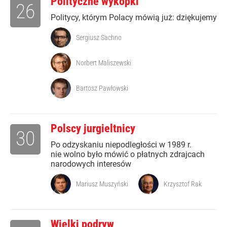
Polityczne wykopki
26
Politycy, którym Polacy mówią już: dziękujemy
Sergiusz Sachno
Norbert Maliszewski
Bartosz Pawłowski
Polscy jurgieltnicy
30
Po odzyskaniu niepodległości w 1989 r.
nie wolno było mówić o płatnych zdrajcach
narodowych interesów
Mariusz Muszyński
Krzysztof Rak
Wielki podryw