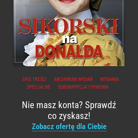
SPIS TREŚCI
ARCHIWUM WYDAŃ
WYDANIA
SPECJALNE
SUBSKRYPCJA CYFROWA
Nie masz konta? Sprawdź
co zyskasz!
Zobacz ofertę dla Ciebie