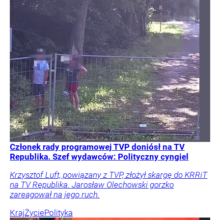
Członek rady programowej TVP doniósł na TV
Republika. Szef wydawców: Polityczny cyngiel
Krzysztof Luft, powiązany z TVP, złożył skargę do KRRiT
na TV Republika. Jarosław Olechowski gorzko
zareagował na jego ruch.
Kraj
Życie
Polityka