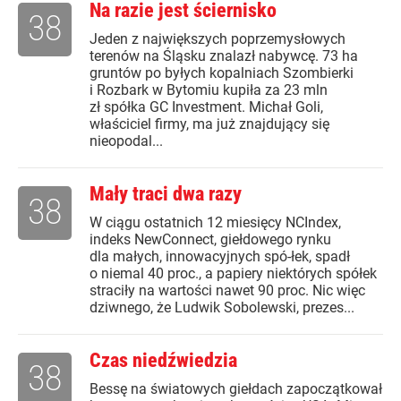
Na razie jest ściernisko
38
Jeden z największych poprzemysłowych
terenów na Śląsku znalazł nabywcę. 73 ha
gruntów po byłych kopalniach Szombierki
i Rozbark w Bytomiu kupiła za 23 mln
zł spółka GC Investment. Michał Goli,
właściciel firmy, ma już znajdujący się
nieopodal...
Mały traci dwa razy
38
W ciągu ostatnich 12 miesięcy NCIndex,
indeks NewConnect, giełdowego rynku
dla małych, innowacyjnych spó-łek, spadł
o niemal 40 proc., a papiery niektórych spółek
straciły na wartości nawet 90 proc. Nic więc
dziwnego, że Ludwik Sobolewski, prezes...
Czas niedźwiedzia
38
Bessę na światowych giełdach zapoczątkował