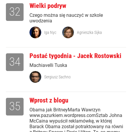
Wielki podryw
32
Czego można się nauczyć w szkole
uwodzenia
Iga Nyc
Agnieszka Sijka
Postać tygodnia - Jacek Rostowski
34
Machiavelli Tuska
Sergiusz Sachno
Wprost z blogu
35
Obama jak BritneyMarta Wawrzyn
www.pazurkiem.wordpress.comSztab Johna
McCaina wypuścił reklamówkę, w której
Barack Obama został potraktowany na równi