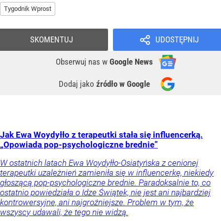
Tygodnik Wprost
SKOMENTUJ
UDOSTĘPNIJ
Obserwuj nas
w
Google News
Dodaj jako
źródło w Google
Jak Ewa Woydyłło z terapeutki stała się influencerką.
„Opowiada pop-psychologiczne brednie”
W ostatnich latach Ewa Woydyłło-Osiatyńska z cenionej
terapeutki uzależnień zamieniła się w influencerkę, niekiedy
głoszącą pop-psychologiczne brednie. Paradoksalnie to, co
ostatnio powiedziała o Idze Świątek, nie jest ani najbardziej
kontrowersyjne, ani najgroźniejsze. Problem w tym, że
wszyscy udawali, że tego nie widzą.