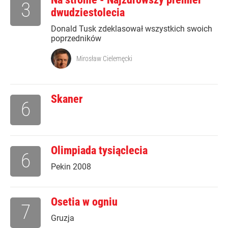
3
dwudziestolecia
Donald Tusk zdeklasował wszystkich swoich
poprzedników
Mirosław Cielemęcki
Skaner
6
Olimpiada tysiąclecia
6
Pekin 2008
Osetia w ogniu
7
Gruzja