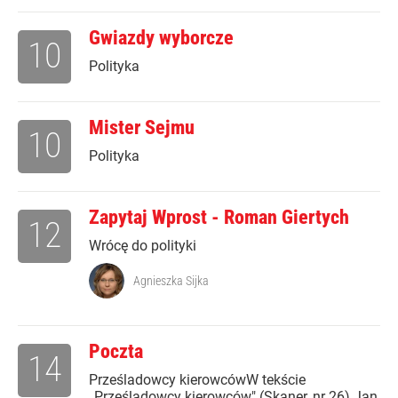
Gwiazdy wyborcze
10
Polityka
Mister Sejmu
10
Polityka
Zapytaj Wprost - Roman Giertych
12
Wrócę do polityki
Agnieszka Sijka
Poczta
14
Prześladowcy kierowcówW tekście
„Prześladowcy kierowców" (Skaner, nr 26) Jan