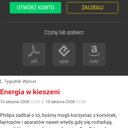
UTWÓRZ KONTO
ZALOGUJ
Czytaj lub pobierz
pdf
epub
mobi
Tygodnik Wprost
Energia w kieszeni
10
sierpnia
2008
22:00
/
10
sierpnia
2008
22:00
Philips zadbał o to, byśmy mogli korzystać z komórek,
laptopów i aparatów nawet wtedy, gdy się rozładują,