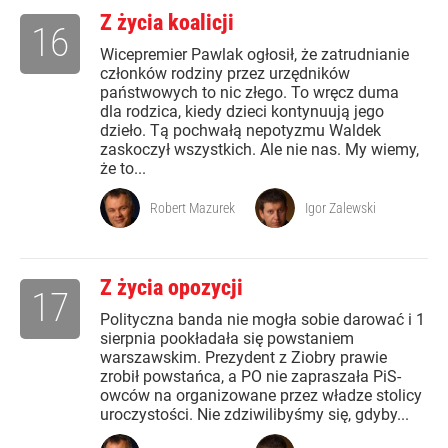
Z życia koalicji
16
Wicepremier Pawlak ogłosił, że zatrudnianie
członków rodziny przez urzędników
państwowych to nic złego. To wręcz duma
dla rodzica, kiedy dzieci kontynuują jego
dzieło. Tą pochwałą nepotyzmu Waldek
zaskoczył wszystkich. Ale nie nas. My wiemy,
że to...
Robert Mazurek
Igor Zalewski
Z życia opozycji
17
Polityczna banda nie mogła sobie darować i 1
sierpnia pookładała się powstaniem
warszawskim. Prezydent z Ziobry prawie
zrobił powstańca, a PO nie zapraszała PiS-
owców na organizowane przez władze stolicy
uroczystości. Nie zdziwilibyśmy się, gdyby...