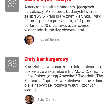
36
Amerykanie stali się narodem "jęczących
narzekaczy" Aż 85 proc. badanych twierdzi,
że sprawy w kraju idą w złym kierunku. Tylko
29 proc. popiera prezydenta, a 14 proc.
parlament. 70 proc. uważa, że różnice
w dochodach między obywatelami...
Krzysztof Trębski
Złoty hamburgerowy
36
Kurs złotego w stosunku do dolara niemal się
pokrywa ze wskaźnikiem Big Maca Czy mamy
już w Polsce „drugą Amerykę"? Tygodnik „The
Economist" opublikował niedawno nowe dane
o sile nabywczej różnych walut, liczonych
według...
Michał Zieliński