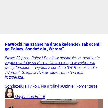
Nawrocki ma szansę na drugą kadencję? Tak ocenili
go Polacy. Sondaż dla „Wprost”
Blisko 39 proc. Polek i Polaków deklaruje, że ponownie
zagłosowałoby na Karola Nawrockiego w wyborach
prezydenckich – wynika z sondażu SW Research dla
„Wprost”. Grupa krytyków głowy państwa jest
liczniejsza.
Sondaże
Kraj
Tylko u Nas
Polityka
Opinie i komentarze
Magdalena
Frindt