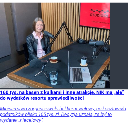
160 tys. na basen z kulkami i inne atrakcje. NIK ma „ale”
do wydatków resortu sprawiedliwości
Ministerstwo zorganizowało bal karnawałowy, co kosztowało
podatników blisko 165 tys. zł. Decyzja uznała, że był to
wydatek „niecelowy”.