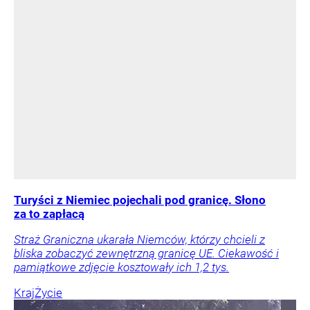
Turyści z Niemiec pojechali pod granicę. Słono
za to zapłacą
Straż Graniczna ukarała Niemców, którzy chcieli z
bliska zobaczyć zewnętrzną granicę UE. Ciekawość i
pamiątkowe zdjęcie kosztowały ich 1,2 tys.
Kraj
Życie