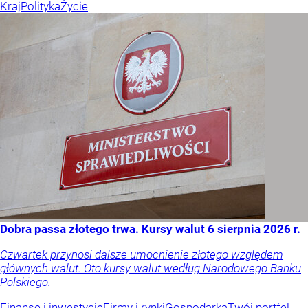
Kraj
Polityka
Życie
Dobra passa złotego trwa. Kursy walut 6 sierpnia 2026 r.
Czwartek przynosi dalsze umocnienie złotego względem
głównych walut. Oto kursy walut według Narodowego Banku
Polskiego.
Finanse i inwestycje
Firmy i rynki
Gospodarka
Twój portfel