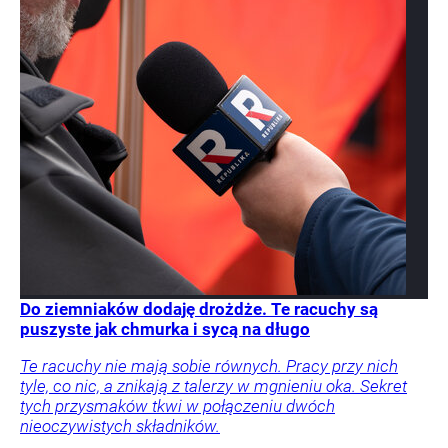
Do ziemniaków dodaję drożdże. Te racuchy są
puszyste jak chmurka i sycą na długo
Te racuchy nie mają sobie równych. Pracy przy nich
tyle, co nic, a znikają z talerzy w mgnieniu oka. Sekret
tych przysmaków tkwi w połączeniu dwóch
nieoczywistych składników.