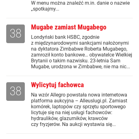
W menu można znaleźć m.in. danie o nazwie
„spotkajmy...
Mugabe zamiast Mugabego
38
Londyński bank HSBC, zgodnie
z międzynarodowymi sankcjami nałożonymi
na dyktatora Zimbabwe Roberta Mugabego,
zamroził konto bankowe… obywatelce Wielkiej
Brytanii o takim nazwisku. 23-letnia Sam
Mugabe, urodzona w Zimbabwe, nie ma nic...
Wylicytuj fachowca
38
Na wzór Allegro powstała nowa internetowa
platforma aukcyjna – Alleuslugi.pl. Zamiast
komórek, laptopów czy sprzętu sportowego
licytuje się na niej usługi fachowców:
hydraulików, glazurników, krawców
czy fryzjerów. Na aukcji wystawia się...