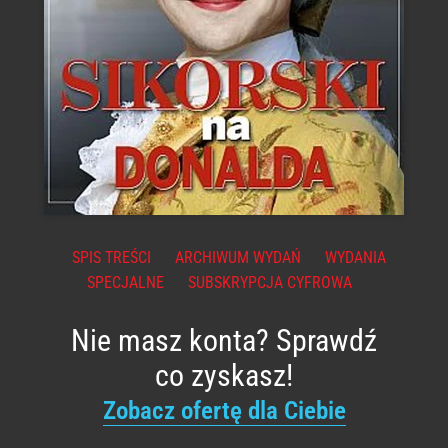
SPIS TREŚCI
ARCHIWUM WYDAŃ
WYDANIA
SPECJALNE
SUBSKRYPCJA CYFROWA
Nie masz konta? Sprawdź
co zyskasz!
Zobacz ofertę dla Ciebie