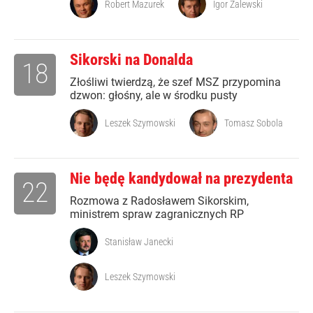
Robert Mazurek
Igor Zalewski
Sikorski na Donalda
18
Złośliwi twierdzą, że szef MSZ przypomina
dzwon: głośny, ale w środku pusty
Leszek Szymowski
Tomasz Sobola
Nie będę kandydował na prezydenta
22
Rozmowa z Radosławem Sikorskim,
ministrem spraw zagranicznych RP
Stanisław Janecki
Leszek Szymowski