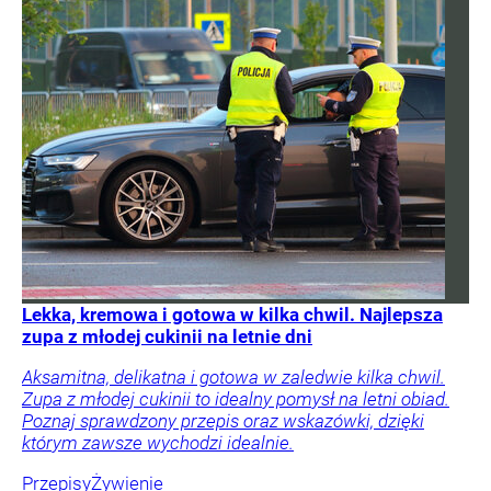
Lekka, kremowa i gotowa w kilka chwil. Najlepsza
zupa z młodej cukinii na letnie dni
Aksamitna, delikatna i gotowa w zaledwie kilka chwil.
Zupa z młodej cukinii to idealny pomysł na letni obiad.
Poznaj sprawdzony przepis oraz wskazówki, dzięki
którym zawsze wychodzi idealnie.
Przepisy
Żywienie