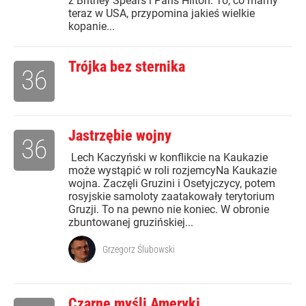
z Britney Spears i Paris Hilton. To, co mamy
teraz w USA, przypomina jakieś wielkie
kopanie...
Trójka bez sternika
36
Jastrzębie wojny
36
Lech Kaczyński w konflikcie na Kaukazie
może wystąpić w roli rozjemcyNa Kaukazie
wojna. Zaczęli Gruzini i Osetyjczycy, potem
rosyjskie samoloty zaatakowały terytorium
Gruzji. To na pewno nie koniec. W obronie
zbuntowanej gruzińskiej...
Grzegorz Ślubowski
Czarne myśli Ameryki