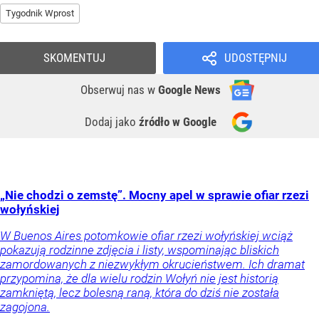
Tygodnik Wprost
SKOMENTUJ
UDOSTĘPNIJ
Obserwuj nas
w
Google News
Dodaj jako
źródło w Google
„Nie chodzi o zemstę”. Mocny apel w sprawie ofiar rzezi
wołyńskiej
W Buenos Aires potomkowie ofiar rzezi wołyńskiej wciąż
pokazują rodzinne zdjęcia i listy, wspominając bliskich
zamordowanych z niezwykłym okrucieństwem. Ich dramat
przypomina, że dla wielu rodzin Wołyń nie jest historią
zamkniętą, lecz bolesną raną, która do dziś nie została
zagojona.