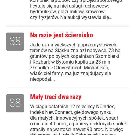
komórek, laptopów czy sprzętu sportowego
licytuje się na niej usługi fachowców:
hydraulików, glazurników, krawców
czy fryzjerów. Na aukcji wystawia się...
Na razie jest ściernisko
38
Jeden z największych poprzemysłowych
terenów na Śląsku znalazł nabywcę. 73 ha
gruntów po byłych kopalniach Szombierki
i Rozbark w Bytomiu kupiła za 23 mln
zł spółka GC Investment. Michał Goli,
właściciel firmy, ma już znajdujący się
nieopodal...
Mały traci dwa razy
38
W ciągu ostatnich 12 miesięcy NCIndex,
indeks NewConnect, giełdowego rynku
dla małych, innowacyjnych spó-łek, spadł
o niemal 40 proc., a papiery niektórych spółek
straciły na wartości nawet 90 proc. Nic więc