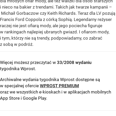
dla młodych ofiar mody, ale też walizki dla osób starszych
i nieco na bakier z trendami. Takich jak twarze kampanii –
Michaił Gorbaczow czy Keith Richards. Teraz dla LV pozują
Francis Ford Coppola z córką Sophią. Legendarny reżyser
raczej nie jest ofiarą mody, ale jego pociecha figuruje
w rankingach najlepiej ubranych gwiazd. I ofiarom mody,
i tym, którzy nie są trendy, podpowiadamy, co zabrać
z sobą w podróż.
Więcej możesz przeczytać w
33/2008 wydaniu
tygodnika Wprost
.
Archiwalne wydania tygodnika Wprost dostępne są
w specjalnej ofercie
WPROST PREMIUM
oraz we wszystkich e-kioskach i w aplikacjach mobilnych
App Store
i
Google Play
.