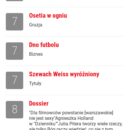
Osetia w ogniu
7
Gruzja
Dno futbolu
7
Biznes
Szewach Weiss wyróżniony
7
Tytuły
Dossier
8
"Dla filmowców powstanie [warszawskie]
nie jest sexy"Agnieszka Holland
w "Dzienniku""Julia Pitera tworzy wiele rzeczy,
ale tylko Bóg raczy wiedzieć, co się z tym