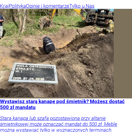
Kraj
Polityka
Opinie i komentarze
Tylko u Nas
Wystawisz starą kanapę pod śmietnik? Możesz dostać
500 zł mandatu
Stara kanapa lub szafa pozostawiona przy altanie
śmietnikowej może oznaczać mandat do 500 zł. Meble
można wystawiać tylko w wyznaczonych terminach.