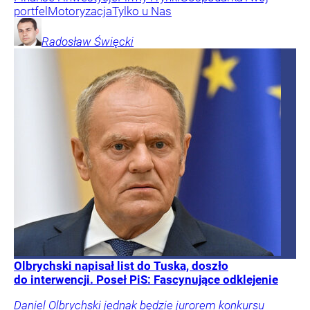
portfel
Motoryzacja
Tylko u Nas
Radosław
Święcki
Olbrychski napisał list do Tuska, doszło
do interwencji. Poseł PiS: Fascynujące odklejenie
Daniel Olbrychski jednak będzie jurorem konkursu