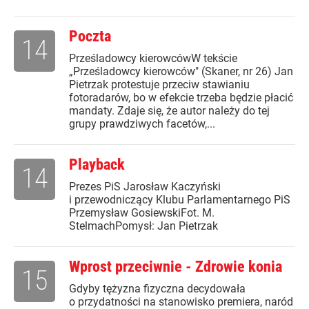
Poczta
14
Prześladowcy kierowcówW tekście
„Prześladowcy kierowców" (Skaner, nr 26) Jan
Pietrzak protestuje przeciw stawianiu
fotoradarów, bo w efekcie trzeba będzie płacić
mandaty. Zdaje się, że autor należy do tej
grupy prawdziwych facetów,...
Playback
14
Prezes PiS Jarosław Kaczyński
i przewodniczący Klubu Parlamentarnego PiS
Przemysław GosiewskiFot. M.
StelmachPomysł: Jan Pietrzak
Wprost przeciwnie - Zdrowie konia
15
Gdyby tężyzna fizyczna decydowała
o przydatności na stanowisko premiera, naród