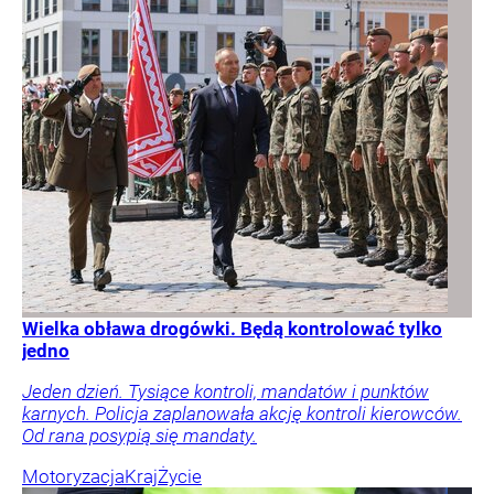
Wielka obława drogówki. Będą kontrolować tylko
jedno
Jeden dzień. Tysiące kontroli, mandatów i punktów
karnych. Policja zaplanowała akcję kontroli kierowców.
Od rana posypią się mandaty.
Motoryzacja
Kraj
Życie