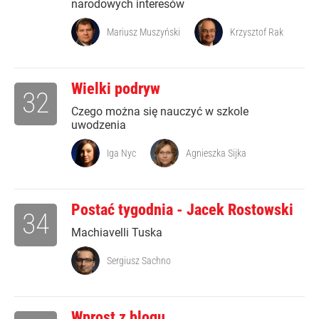
narodowych interesów
Mariusz Muszyński
Krzysztof Rak
Wielki podryw
32
Czego można się nauczyć w szkole
uwodzenia
Iga Nyc
Agnieszka Sijka
Postać tygodnia - Jacek Rostowski
34
Machiavelli Tuska
Sergiusz Sachno
Wprost z blogu