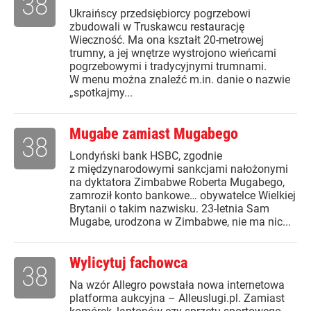
38
Ukraińscy przedsiębiorcy pogrzebowi
zbudowali w Truskawcu restaurację
Wieczność. Ma ona kształt 20-metrowej
trumny, a jej wnętrze wystrojono wieńcami
pogrzebowymi i tradycyjnymi trumnami.
W menu można znaleźć m.in. danie o nazwie
„spotkajmy...
Mugabe zamiast Mugabego
38
Londyński bank HSBC, zgodnie
z międzynarodowymi sankcjami nałożonymi
na dyktatora Zimbabwe Roberta Mugabego,
zamroził konto bankowe… obywatelce Wielkiej
Brytanii o takim nazwisku. 23-letnia Sam
Mugabe, urodzona w Zimbabwe, nie ma nic...
Wylicytuj fachowca
38
Na wzór Allegro powstała nowa internetowa
platforma aukcyjna – Alleuslugi.pl. Zamiast