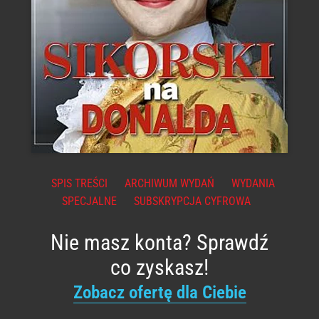
SPIS TREŚCI
ARCHIWUM WYDAŃ
WYDANIA
SPECJALNE
SUBSKRYPCJA CYFROWA
Nie masz konta? Sprawdź
co zyskasz!
Zobacz ofertę dla Ciebie