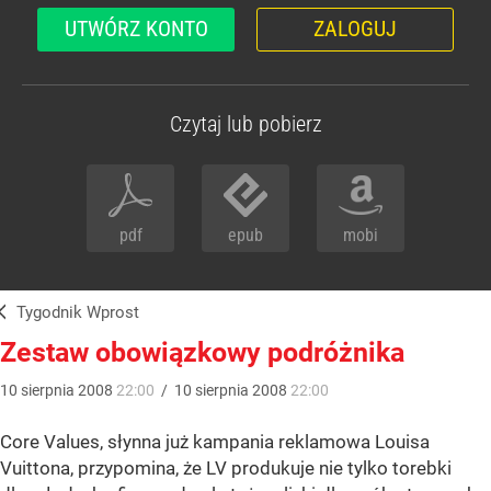
UTWÓRZ KONTO
ZALOGUJ
Czytaj lub pobierz
pdf
epub
mobi
Tygodnik Wprost
Zestaw obowiązkowy podróżnika
10
sierpnia
2008
22:00
/
10
sierpnia
2008
22:00
Core Values, słynna już kampania reklamowa Louisa
Vuittona, przypomina, że LV produkuje nie tylko torebki