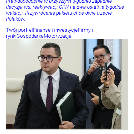
Prawdopodobnie w przyszłym tygodniu zapadnie
decyzja ws. reaktywacji CPN na dwa ostatnie tygodnie
wakacji. Przywrócenia pakietu chce dwie trzecie
Polaków.
Twój portfel
Finanse i inwestycje
Firmy i
rynki
Gospodarka
Motoryzacja