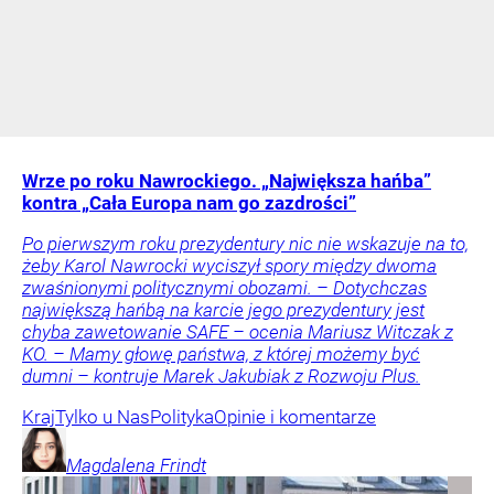
Wrze po roku Nawrockiego. „Największa hańba”
kontra „Cała Europa nam go zazdrości”
Po pierwszym roku prezydentury nic nie wskazuje na to,
żeby Karol Nawrocki wyciszył spory między dwoma
zwaśnionymi politycznymi obozami. – Dotychczas
największą hańbą na karcie jego prezydentury jest
chyba zawetowanie SAFE – ocenia Mariusz Witczak z
KO. – Mamy głowę państwa, z której możemy być
dumni – kontruje Marek Jakubiak z Rozwoju Plus.
Kraj
Tylko u Nas
Polityka
Opinie i komentarze
Magdalena
Frindt