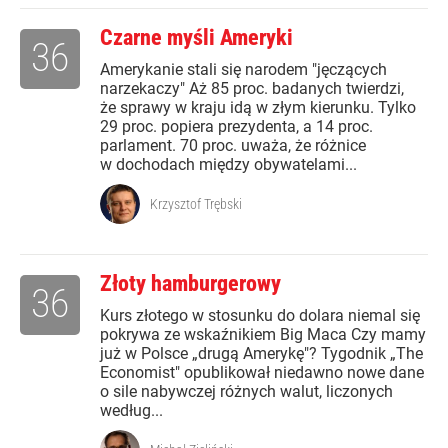
Czarne myśli Ameryki
36
Amerykanie stali się narodem "jęczących
narzekaczy" Aż 85 proc. badanych twierdzi,
że sprawy w kraju idą w złym kierunku. Tylko
29 proc. popiera prezydenta, a 14 proc.
parlament. 70 proc. uważa, że różnice
w dochodach między obywatelami...
Krzysztof Trębski
Złoty hamburgerowy
36
Kurs złotego w stosunku do dolara niemal się
pokrywa ze wskaźnikiem Big Maca Czy mamy
już w Polsce „drugą Amerykę"? Tygodnik „The
Economist" opublikował niedawno nowe dane
o sile nabywczej różnych walut, liczonych
według...