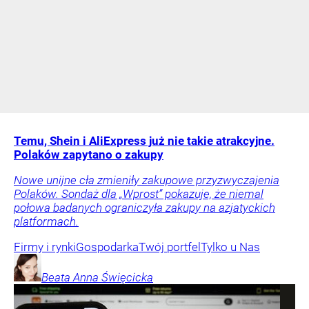
Temu, Shein i AliExpress już nie takie atrakcyjne.
Polaków zapytano o zakupy
Nowe unijne cła zmieniły zakupowe przyzwyczajenia
Polaków. Sondaż dla „Wprost” pokazuje, że niemal
połowa badanych ograniczyła zakupy na azjatyckich
platformach.
Firmy i rynki
Gospodarka
Twój portfel
Tylko u Nas
Beata Anna
Święcicka