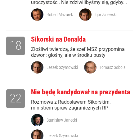
uroczystości. Nie zdziwilibyśmy się, gdyby...
Robert Mazurek
Igor Zalewski
Sikorski na Donalda
18
Złośliwi twierdzą, że szef MSZ przypomina
dzwon: głośny, ale w środku pusty
Leszek Szymowski
Tomasz Sobola
Nie będę kandydował na prezydenta
22
Rozmowa z Radosławem Sikorskim,
ministrem spraw zagranicznych RP
Stanisław Janecki
Leszek Szymowski