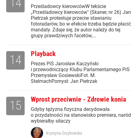
14
Prześladowcy kierowcówW tekście
„Prześladowcy kierowców" (Skaner, nr 26) Jan
Pietrzak protestuje przeciw stawianiu
fotoradarów, bo w efekcie trzeba będzie płacić
mandaty. Zdaje się, że autor należy do tej
grupy prawdziwych facetów,...
Playback
14
Prezes PiS Jarosław Kaczyński
i przewodniczący Klubu Parlamentarnego PiS
Przemysław GosiewskiFot. M.
StelmachPomysł: Jan Pietrzak
Wprost przeciwnie - Zdrowie konia
15
Gdyby tężyzna fizyczna decydowała
o przydatności na stanowisko premiera, naród
wybierałby siłaczy
Krystyna Grzybowska