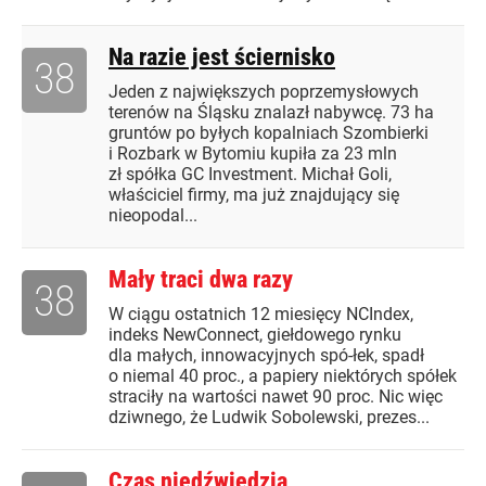
Na razie jest ściernisko
38
Jeden z największych poprzemysłowych
terenów na Śląsku znalazł nabywcę. 73 ha
gruntów po byłych kopalniach Szombierki
i Rozbark w Bytomiu kupiła za 23 mln
zł spółka GC Investment. Michał Goli,
właściciel firmy, ma już znajdujący się
nieopodal...
Mały traci dwa razy
38
W ciągu ostatnich 12 miesięcy NCIndex,
indeks NewConnect, giełdowego rynku
dla małych, innowacyjnych spó-łek, spadł
o niemal 40 proc., a papiery niektórych spółek
straciły na wartości nawet 90 proc. Nic więc
dziwnego, że Ludwik Sobolewski, prezes...
Czas niedźwiedzia