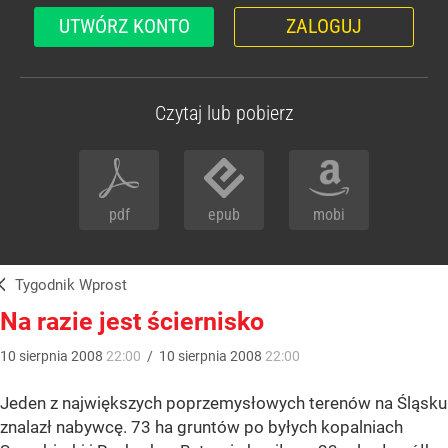
UTWÓRZ KONTO
ZALOGUJ
Czytaj lub pobierz
pdf
epub
mobi
Tygodnik Wprost
Na razie jest ściernisko
10
sierpnia
2008
22:00
/
10
sierpnia
2008
22:00
Jeden z największych poprzemysłowych terenów na Śląsku
znalazł nabywcę. 73 ha gruntów po byłych kopalniach