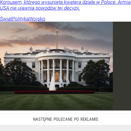
Korpusem, którego wysunięta kwatera działa w Polsce. Armia
USA nie ujawnia powodów tej decyzji.
Świat
Polityka
Wojsko