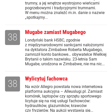
trumny, a jej wnętrze wystrojono wieńcami
pogrzebowymi i tradycyjnymi trumnami.
W menu można znaleźć m.in. danie o nazwie
„spotkajmy...
Mugabe zamiast Mugabego
38
Londyński bank HSBC, zgodnie
z międzynarodowymi sankcjami nałożonymi
na dyktatora Zimbabwe Roberta Mugabego,
zamroził konto bankowe… obywatelce Wielkiej
Brytanii o takim nazwisku. 23-letnia Sam
Mugabe, urodzona w Zimbabwe, nie ma nic...
Wylicytuj fachowca
38
Na wzór Allegro powstała nowa internetowa
platforma aukcyjna – Alleuslugi.pl. Zamiast
komórek, laptopów czy sprzętu sportowego
licytuje się na niej usługi fachowców:
hydraulików, glazurników, krawców
czy fryzjerów. Na aukcji wystawia się...