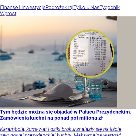
Finanse i inwestycje
Podróże
Kraj
Tylko u Nas
Tygodnik
Wprost
Tym będzie można się objadać w Pałacu Prezydenckim.
Zamówienia kuchni na ponad pół miliona zł
Karambola, kumkwat i dziki brokuł znalazły się na liście
zakupowej prezydenckiej kuchni. Maksymalna wartość