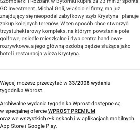
Szombierki i Rozbark w Bytomiu kupiła za 23 mln zł spółka
GC Investment. Michał Goli, właściciel firmy, ma już
znajdujący się nieopodal zabytkowy szyb Krystyna i planuje
zakup kolejnych terenów. W ten sposób chce stworzyć
trzystuhektarowy kompleks, na którym powstanie pole
golfowe, osiedle mieszkalne i dwa centra handlowo-
rozrywkowe, a jego główną ozdobą będzie służąca jako
hotel i restauracja wieża Krystyna.
Więcej możesz przeczytać w
33/2008 wydaniu
tygodnika Wprost
.
Archiwalne wydania tygodnika Wprost dostępne są
w specjalnej ofercie
WPROST PREMIUM
oraz we wszystkich e-kioskach i w aplikacjach mobilnych
App Store
i
Google Play
.