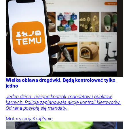
Wielka obława drogówki. Będą kontrolować tylko
jedno
Jeden dzień. Tysiące kontroli, mandatów i punktów
karnych. Policja zaplanowała akcję kontroli kierowców.
Od rana posypią się mandaty.
Motoryzacja
Kraj
Życie