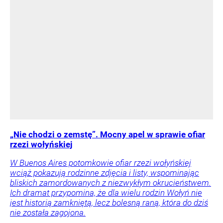
„Nie chodzi o zemstę”. Mocny apel w sprawie ofiar
rzezi wołyńskiej
W Buenos Aires potomkowie ofiar rzezi wołyńskiej
wciąż pokazują rodzinne zdjęcia i listy, wspominając
bliskich zamordowanych z niezwykłym okrucieństwem.
Ich dramat przypomina, że dla wielu rodzin Wołyń nie
jest historią zamkniętą, lecz bolesną raną, która do dziś
nie została zagojona.