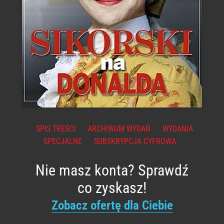
SPIS TREŚCI
ARCHIWUM WYDAŃ
WYDANIA
SPECJALNE
SUBSKRYPCJA CYFROWA
Nie masz konta? Sprawdź
co zyskasz!
Zobacz ofertę dla Ciebie