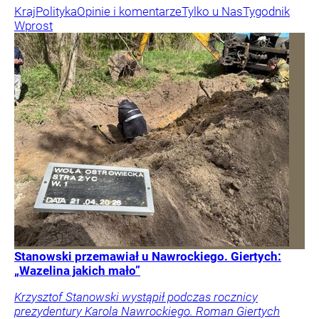
Kraj
Polityka
Opinie i komentarze
Tylko u Nas
Tygodnik
Wprost
Stanowski przemawiał u Nawrockiego. Giertych:
„Wazelina jakich mało”
Krzysztof Stanowski wystąpił podczas rocznicy
prezydentury Karola Nawrockiego. Roman Giertych