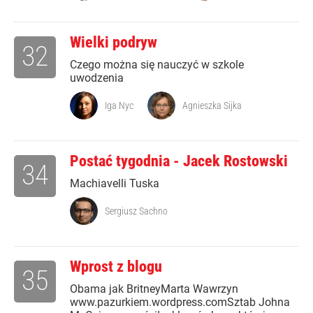
Wielki podryw
32
Czego można się nauczyć w szkole
uwodzenia
Iga Nyc
Agnieszka Sijka
Postać tygodnia - Jacek Rostowski
34
Machiavelli Tuska
Sergiusz Sachno
Wprost z blogu
35
Obama jak BritneyMarta Wawrzyn
www.pazurkiem.wordpress.comSztab Johna