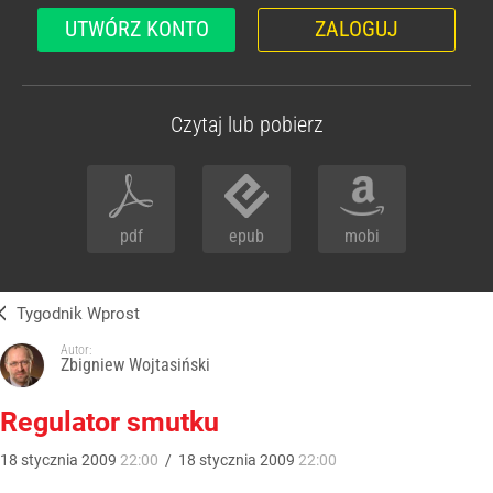
UTWÓRZ KONTO
ZALOGUJ
Czytaj lub pobierz
pdf
epub
mobi
Tygodnik Wprost
Autor:
Zbigniew Wojtasiński
Regulator smutku
18
stycznia
2009
22:00
/
18
stycznia
2009
22:00