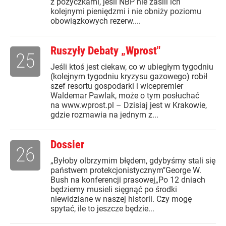
z pożyczkami, jeśli NBP nie zasili ich
kolejnymi pieniędzmi i nie obniży poziomu
obowiązkowych rezerw....
Ruszyły Debaty „Wprost"
25
Jeśli ktoś jest ciekaw, co w ubiegłym tygodniu
(kolejnym tygodniu kryzysu gazowego) robił
szef resortu gospodarki i wicepremier
Waldemar Pawlak, może o tym posłuchać
na www.wprost.pl – Dzisiaj jest w Krakowie,
gdzie rozmawia na jednym z...
Dossier
26
„Byłoby olbrzymim błędem, gdybyśmy stali się
państwem protekcjonistycznym"George W.
Bush na konferencji prasowej„Po 12 dniach
będziemy musieli sięgnąć po środki
niewidziane w naszej historii. Czy mogę
spytać, ile to jeszcze będzie...