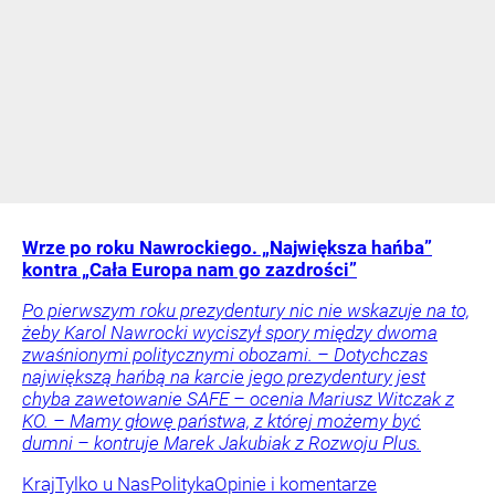
Wrze po roku Nawrockiego. „Największa hańba”
kontra „Cała Europa nam go zazdrości”
Po pierwszym roku prezydentury nic nie wskazuje na to,
żeby Karol Nawrocki wyciszył spory między dwoma
zwaśnionymi politycznymi obozami. – Dotychczas
największą hańbą na karcie jego prezydentury jest
chyba zawetowanie SAFE – ocenia Mariusz Witczak z
KO. – Mamy głowę państwa, z której możemy być
dumni – kontruje Marek Jakubiak z Rozwoju Plus.
Kraj
Tylko u Nas
Polityka
Opinie i komentarze