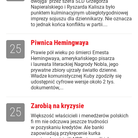
dwojga" przez szefa SLD Grzegorza
Napieralskiego i Ryszarda Kalisza było
punktem kulminacyjnym ubiegłotygodniowej
imprezy sojuszu dla dziennikarzy. Nie oznacza
to jednak końca konfliktu w partii....
Piwnica Hemingwaya
25
Prawie pół wieku po śmierci Ernesta
Hemingwaya, amerykańskiego pisarza
i laureata literackiej Nagrody Nobla, jego
prywatne zbiory ujrzały światło dzienne.
Władze komunistycznej Kuby zgodziły się
udostępnić cyfrowe wersje około 2 tys.
dokumentów,...
Zarobią na kryzysie
25
Większość właścicieli i menedżerów polskich
fi rm nie odczuwa jeszcze trudności
w pozyskaniu kredytów. Ale banki
zapowiadają przykręcenie kurka