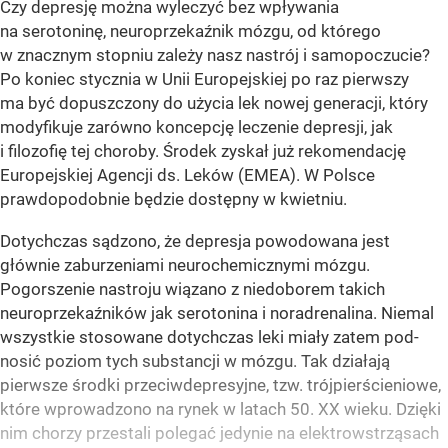
Czy depresję można wyleczyć bez wpływania
na serotoninę, neuroprzekaźnik mózgu, od którego
w znacznym stopniu zależy nasz nastrój i samopoczucie?
Po koniec stycznia w Unii Europejskiej po raz pierwszy
ma być dopuszczony do użycia lek nowej generacji, który
modyfikuje zarówno koncepcję leczenie depresji, jak
i filozofię tej choroby. Środek zyskał już rekomendację
Europejskiej Agencji ds. Leków (EMEA). W Polsce
prawdopodobnie będzie dostępny w kwietniu.
Dotychczas sądzono, że depresja powodowana jest
głównie zaburzeniami neurochemicznymi mózgu.
Pogorszenie nastroju wiązano z niedoborem takich
neuroprzekaźników jak serotonina i noradrenalina. Niemal
wszystkie stosowane dotychczas leki miały zatem pod-
nosić poziom tych substancji w mózgu. Tak działają
pierwsze środki przeciwdepresyjne, tzw. trójpierścieniowe,
które wprowadzono na rynek w latach 50. XX wieku. Dzięki
nim chorzy przestali polegać jedynie na elektrowstrząsach