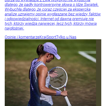
dlatego, że padły kontrowersyjne słowa o Idze Świątek.
Wybuchła dlatego, że coraz częściej za ekspercką
analizę uznajemy opinie wygłaszane bez wiedzy, faktów
i odpowiedzialności. Internet od dawna premiuje nie
tych, którzy wiedzą najwięcej, lecz tych, którzy mówią
najgłośniej.
Opinie i komentarze
Kraj
Sport
Tylko u Nas