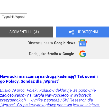
Tygodnik Wprost
SKOMENTUJ
UDOSTĘPNIJ
3
Obserwuj nas
w
Google News
Dodaj jako
źródło w Google
Nawrocki ma szansę na drugą kadencję? Tak ocenili
go Polacy. Sondaż dla „Wprost”
Blisko 39 proc. Polek i Polaków deklaruje, że ponownie
zagłosowałoby na Karola Nawrockiego w wyborach
prezydenckich – wynika z sondażu SW Research dla
„Wprost”. Grupa krytyków głowy państwa jest liczniejsza.