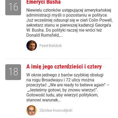
Emeryci Busha
16
Niewielu członków ustępującej amerykańskiej
administracji myśli o pozostaniu w polityce.
Już wcześniej odsunął się w cień Colin Powell,
sekretarz stanu w pierwszej kadencji George’a
W. Busha. Do polityki raczej nie wróci też
Donald Rumsfeld,...
Paweł Białobok
A imię jego czterdzieści i cztery
18
W oknie jednego z barów szybkiej obsługi
na rogu Broadwayu i 72 ulicy można
przeczytać: „We are ready to believe again” –
„Jesteśmy gotowi, by znowu wierzyć”.
Gotowość ludu, aby wierzyć politykom,
stanowi warunek...
Zdzisław Krasnodębski