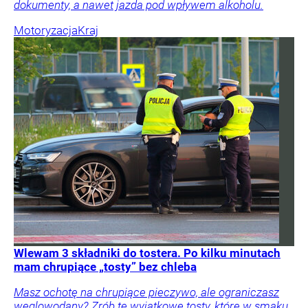
dokumenty, a nawet jazda pod wpływem alkoholu.
Motoryzacja
Kraj
Wlewam 3 składniki do tostera. Po kilku minutach
mam chrupiące „tosty” bez chleba
Masz ochotę na chrupiące pieczywo, ale ograniczasz
węglowodany? Zrób te wyjątkowe tosty, które w smaku