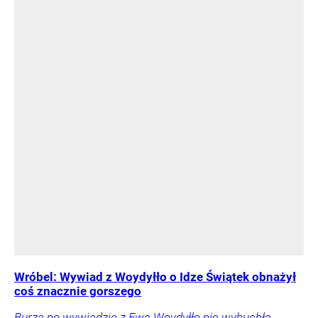
Wróbel: Wywiad z Woydyłło o Idze Świątek obnażył
coś znacznie gorszego
Burza po wywiadzie z Ewą Woydyłło nie wybuchła