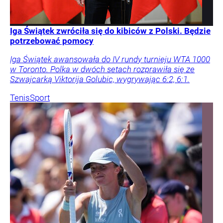
Iga Świątek zwróciła się do kibiców z Polski. Będzie
potrzebować pomocy
Iga Świątek awansowała do IV rundy turnieju WTA 1000
w Toronto. Polka w dwóch setach rozprawiła się ze
Szwajcarką Viktorija Golubic, wygrywając 6:2, 6:1.
Tenis
Sport