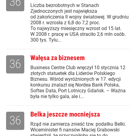
36
Liczba bezrobotnych w Stanach
Zjednoczonych jest największa
od zakończenia II wojny światowej. W grudniu
2008 r. wzrosła z 6,8 do 7,2 proc.
To najwyższy miesięczny wzrost od 15 lat.
W 2008 r. pracę w USA straciło 2,6 mln osób.
300 tys. Tylu...
Wałęsa za biznesem
36
Business Centre Club wręczył 10 stycznia 12
złotych statuetek dla Liderów Polskiego
Biznesu. Wśród wyróżnionych w 17. edycji
konkursu znalazł się Nordea Bank Polska,
Softex Data, Port Lotniczy Gdańsk. – Ważna
była nie tylko gala, ale i...
Belka jeszcze mocniejsza
36
Rząd nie zamierza znieść tzw. podatku Belki.
Wiceminister fi nansów Maciej Grabowski
stwierdził, że przyczyniłoby się to do…