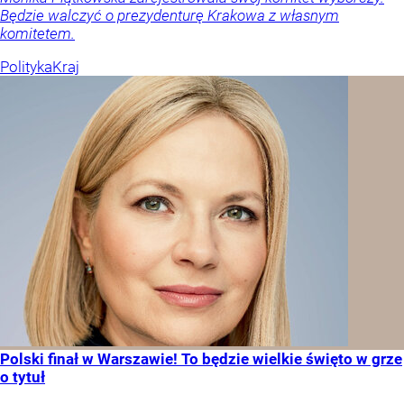
Będzie walczyć o prezydenturę Krakowa z własnym
komitetem.
Polityka
Kraj
Polski finał w Warszawie! To będzie wielkie święto w grze
o tytuł