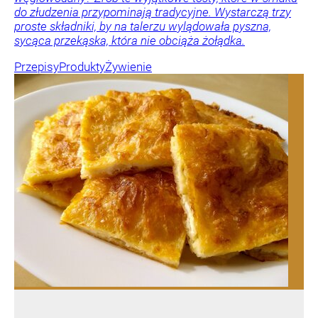
do złudzenia przypominają tradycyjne. Wystarczą trzy
proste składniki, by na talerzu wylądowała pyszna,
sycąca przekąska, która nie obciąża żołądka.
Przepisy
Produkty
Żywienie