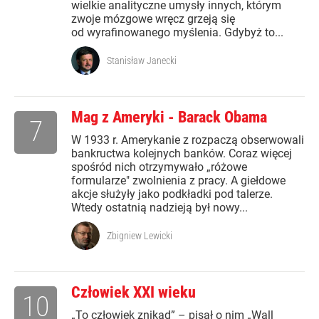
wielkie analityczne umysły innych, którym
zwoje mózgowe wręcz grzeją się
od wyrafinowanego myślenia. Gdybyż to...
Stanisław Janecki
Mag z Ameryki - Barack Obama
7
W 1933 r. Amerykanie z rozpaczą obserwowali
bankructwa kolejnych banków. Coraz więcej
spośród nich otrzymywało „różowe
formularze" zwolnienia z pracy. A giełdowe
akcje służyły jako podkładki pod talerze.
Wtedy ostatnią nadzieją był nowy...
Zbigniew Lewicki
Człowiek XXI wieku
10
„To człowiek znikąd” – pisał o nim „Wall