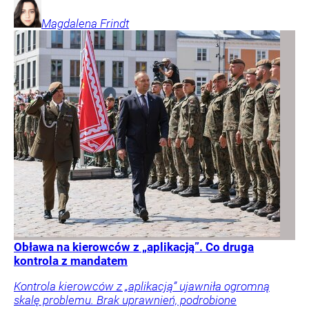
Magdalena
Frindt
Obława na kierowców z „aplikacją”. Co druga
kontrola z mandatem
Kontrola kierowców z „aplikacją” ujawniła ogromną
skalę problemu. Brak uprawnień, podrobione