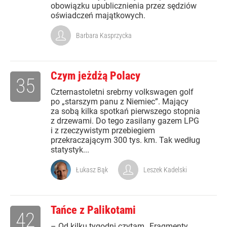
obowiązku upublicznienia przez sędziów
oświadczeń majątkowych.
Barbara Kasprzycka
Czym jeżdżą Polacy
35
Czternastoletni srebrny volkswagen golf
po „starszym panu z Niemiec”. Mający
za sobą kilka spotkań pierwszego stopnia
z drzewami. Do tego zasilany gazem LPG
i z rzeczywistym przebiegiem
przekraczającym 300 tys. km. Tak według
statystyk...
Łukasz Bąk
Leszek Kadelski
Tańce z Palikotami
42
– Od kilku tygodni czytam „Fragmenty