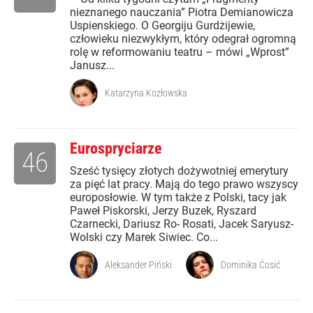
nieznanego nauczania” Piotra Demianowicza
Uspienskiego. O Georgiju Gurdżijewie,
człowieku niezwykłym, który odegrał ogromną
rolę w reformowaniu teatru – mówi „Wprost”
Janusz...
Katarzyna Kozłowska
Eurospryciarze
46
Sześć tysięcy złotych dożywotniej emerytury
za pięć lat pracy. Mają do tego prawo wszyscy
europosłowie. W tym także z Polski, tacy jak
Paweł Piskorski, Jerzy Buzek, Ryszard
Czarnecki, Dariusz Ro- Rosati, Jacek Saryusz-
Wolski czy Marek Siwiec. Co...
Aleksander Piński
Dominika Ćosić