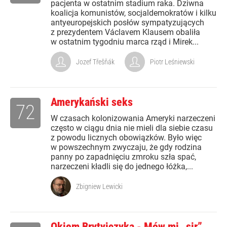
pacjenta w ostatnim stadium raka. Dziwna
koalicja komunistów, socjaldemokratów i kilku
antyeuropejskich posłów sympatyzujących
z prezydentem Václavem Klausem obaliła
w ostatnim tygodniu marca rząd i Mirek...
Jozef Třešňák
Piotr Leśniewski
Amerykański seks
72
W czasach kolonizowania Ameryki narzeczeni
często w ciągu dnia nie mieli dla siebie czasu
z powodu licznych obowiązków. Było więc
w powszechnym zwyczaju, że gdy rodzina
panny po zapadnięciu zmroku szła spać,
narzeczeni kładli się do jednego łóżka,...
Zbigniew Lewicki
Okiem Brytyjczyka - Mów mi „sir”