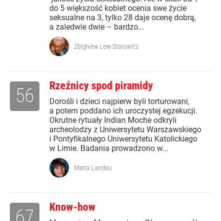
do 5 większość kobiet ocenia swe życie
seksualne na 3, tylko 28 daje ocenę dobrą,
a zaledwie dwie – bardzo...
Zbigniew Lew-Starowicz
Rzeźnicy spod piramidy
56
Dorośli i dzieci najpierw byli torturowani,
a potem poddano ich uroczystej egzekucji.
Okrutne rytuały Indian Moche odkryli
archeolodzy z Uniwersytetu Warszawskiego
i Pontyfikalnego Uniwersytetu Katolickiego
w Limie. Badania prowadzono w...
Marta Landau
Know-how
67