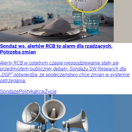
Sondaż ws. alertów RCB to alarm dla rządzących.
Potrzeba zmian
Alerty RCB w ostatnim czasie niespodziewanie stały się
przedmiotem publicznej debaty. Sondażu SW Research dla
„DGP” potwierdza, że społeczeństwo chce zmian w systemie
ostrzegania.
Sondaże
Polityka
Kraj
Życie