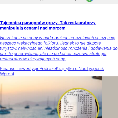
Tajemnica paragonów grozy. Tak restauratorzy
manipulują cenami nad morzem
Narzekanie na ceny w nadmorskich smażalniach są częścią
naszego wakacyjnego folkloru. Jednak to nie głupota
turystów, naiwność ani niezdolność mnożenia i dodawania do
stu. To przemyślana, ale nie do końca uczciwa strategia
restauratorów ukrywających ceny.
Finanse i inwestycje
Podróże
Kraj
Tylko u Nas
Tygodnik
Wprost