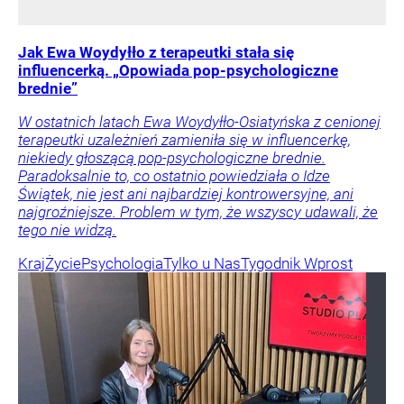
Jak Ewa Woydyłło z terapeutki stała się
influencerką. „Opowiada pop-psychologiczne
brednie”
W ostatnich latach Ewa Woydyłło-Osiatyńska z cenionej
terapeutki uzależnień zamieniła się w influencerkę,
niekiedy głoszącą pop-psychologiczne brednie.
Paradoksalnie to, co ostatnio powiedziała o Idze
Świątek, nie jest ani najbardziej kontrowersyjne, ani
najgroźniejsze. Problem w tym, że wszyscy udawali, że
tego nie widzą.
Kraj
Życie
Psychologia
Tylko u Nas
Tygodnik Wprost