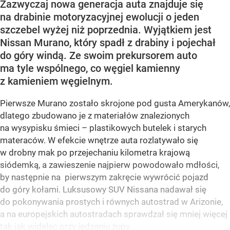
Zazwyczaj nowa generacja auta znajduje się
na drabinie motoryzacyjnej ewolucji o jeden
szczebel wyżej niż poprzednia. Wyjątkiem jest
Nissan Murano, który spadł z drabiny i pojechał
do góry windą. Ze swoim prekursorem auto
ma tyle wspólnego, co węgiel kamienny
z kamieniem węgielnym.
Pierwsze Murano zostało skrojone pod gusta Amerykanów,
dlatego zbudowano je z materiałów znalezionych
na wysypisku śmieci – plastikowych butelek i starych
materaców. W efekcie wnętrze auta rozlatywało się
w drobny mak po przejechaniu kilometra krajową
siódemką, a zawieszenie najpierw powodowało mdłości,
by następnie na pierwszym zakręcie wywrócić pojazd
do góry kołami. Luksusowy SUV Nissana nadawał się
do pokonywania prostych i równych autostrad w Arizonie,
a na europejskich autostradach sprawdzał się mniej więcej
tak jak widelec przy jedzeniu zupy.