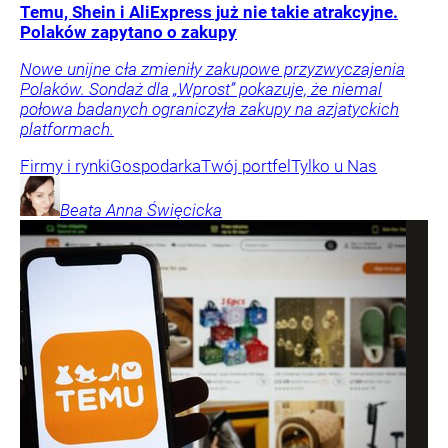
Temu, Shein i AliExpress już nie takie atrakcyjne.
Polaków zapytano o zakupy
Nowe unijne cła zmieniły zakupowe przyzwyczajenia
Polaków. Sondaż dla „Wprost” pokazuje, że niemal
połowa badanych ograniczyła zakupy na azjatyckich
platformach.
Firmy i rynki
Gospodarka
Twój portfel
Tylko u Nas
Beata Anna
Święcicka