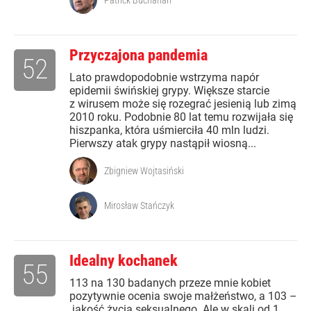
Patrick Buchanan
Przyczajona pandemia
52
Lato prawdopodobnie wstrzyma napór
epidemii świńskiej grypy. Większe starcie
z wirusem może się rozegrać jesienią lub zimą
2010 roku. Podobnie 80 lat temu rozwijała się
hiszpanka, która uśmierciła 40 mln ludzi.
Pierwszy atak grypy nastąpił wiosną...
Zbigniew Wojtasiński
Mirosław Stańczyk
Idealny kochanek
55
113 na 130 badanych przeze mnie kobiet
pozytywnie ocenia swoje małżeństwo, a 103 –
jakość życia seksualnego. Ale w skali od 1