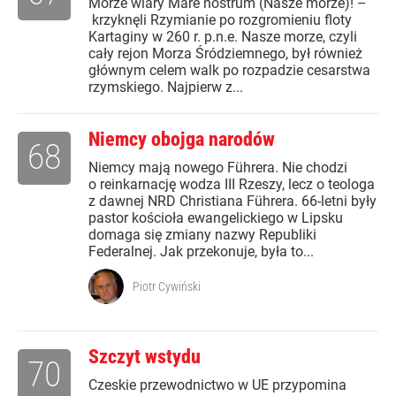
Morze wiary Mare nostrum (Nasze morze)! –
krzyknęli Rzymianie po rozgromieniu floty
Kartaginy w 260 r. p.n.e. Nasze morze, czyli
cały rejon Morza Śródziemnego, był również
głównym celem walk po rozpadzie cesarstwa
rzymskiego. Najpierw z...
Niemcy obojga narodów
68
Niemcy mają nowego Führera. Nie chodzi
o reinkarnację wodza III Rzeszy, lecz o teologa
z dawnej NRD Christiana Führera. 66-letni były
pastor kościoła ewangelickiego w Lipsku
domaga się zmiany nazwy Republiki
Federalnej. Jak przekonuje, była to...
Piotr Cywiński
Szczyt wstydu
70
Czeskie przewodnictwo w UE przypomina