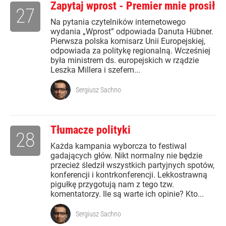
Zapytaj wprost - Premier mnie prosił
27
Na pytania czytelników internetowego
wydania „Wprost” odpowiada Danuta Hübner.
Pierwsza polska komisarz Unii Europejskiej,
odpowiada za politykę regionalną. Wcześniej
była ministrem ds. europejskich w rządzie
Leszka Millera i szefem...
Sergiusz Sachno
Tłumacze polityki
28
Każda kampania wyborcza to festiwal
gadających głów. Nikt normalny nie będzie
przecież śledził wszystkich partyjnych spotów,
konferencji i kontrkonferencji. Lekkostrawną
pigułkę przygotują nam z tego tzw.
komentatorzy. Ile są warte ich opinie? Kto...
Sergiusz Sachno