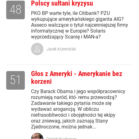
Polscy sułtani kryzysu
48
PKO BP warte tyle, ile Citibank? PZU
wykupujące amerykańskiego giganta AIG?
Asseco walczące o tytuł najcenniejszej firmy
informatycznej w Europie? Solaris
wyprzedzający Scanię i MAN-a?
Jacek Krzemiński
Głos z Ameryki - Amerykanie bez
51
korzeni
Czy Barack Obama i jego współpracownicy
rozumieją naród, któ- remu przewodzą?
Zadawanie takiego pytania może się
wydawać arogancją. W obliczu
niefrasobliwości i obojętności tej ekipy
oraz zniewag, jakich zaznają Stany
Zjednoczone, można jednak...