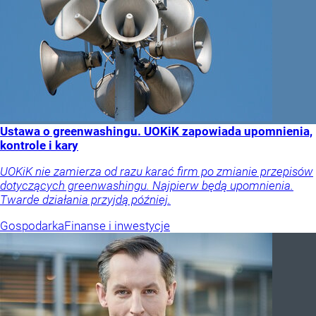
Ustawa o greenwashingu. UOKiK zapowiada upomnienia,
kontrole i kary
UOKiK nie zamierza od razu karać firm po zmianie przepisów
dotyczących greenwashingu. Najpierw będą upomnienia.
Twarde działania przyjdą później.
Gospodarka
Finanse i inwestycje