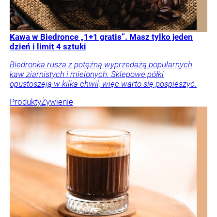
Kawa w Biedronce „1+1 gratis”. Masz tylko jeden
dzień i limit 4 sztuki
Biedronka rusza z potężną wyprzedażą popularnych
kaw ziarnistych i mielonych. Sklepowe półki
opustoszeją w kilka chwil, więc warto się pospieszyć.
Produkty
Żywienie