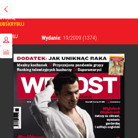
PRZEJDŹ
NA
WPROST
STRONĘ
GŁÓWNĄ
UBSKRYBUJ
Tygodnik Wprost
ZALOGUJ
Wydanie
: 19/2009
(1374)
MENU