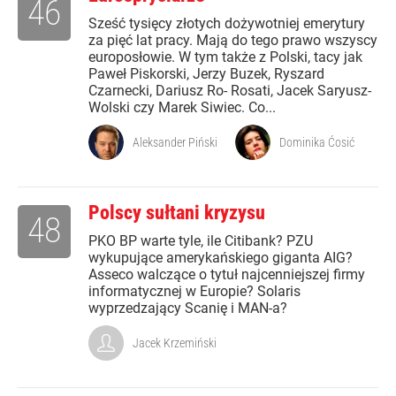
46
Sześć tysięcy złotych dożywotniej emerytury
za pięć lat pracy. Mają do tego prawo wszyscy
europosłowie. W tym także z Polski, tacy jak
Paweł Piskorski, Jerzy Buzek, Ryszard
Czarnecki, Dariusz Ro- Rosati, Jacek Saryusz-
Wolski czy Marek Siwiec. Co...
Aleksander Piński
Dominika Ćosić
Polscy sułtani kryzysu
48
PKO BP warte tyle, ile Citibank? PZU
wykupujące amerykańskiego giganta AIG?
Asseco walczące o tytuł najcenniejszej firmy
informatycznej w Europie? Solaris
wyprzedzający Scanię i MAN-a?
Jacek Krzemiński