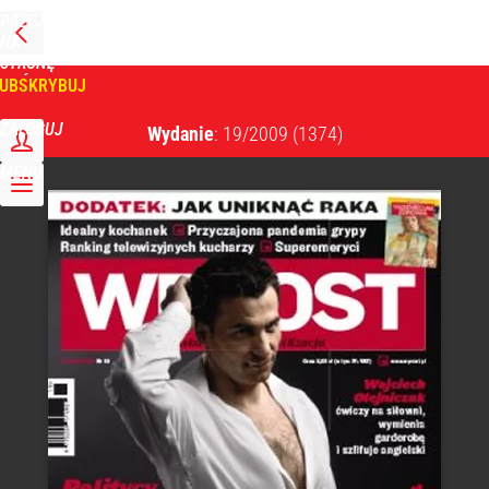
PRZEJDŹ
NA
WPROST
STRONĘ
GŁÓWNĄ
UBSKRYBUJ
Tygodnik Wprost
ZALOGUJ
Wydanie
: 19/2009
(1374)
MENU