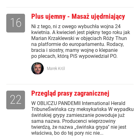
Plus ujemny - Masaż ujędrniający
16
Ni z tego, ni z owego wybuchła wojna 24
kwietnia. A kwiecień jest piękny tego roku jak
Marian Krzaklewski w objęciach Róży Thun
na platformie do europarlamentu. Rodacy,
bracia i siostry, mamy wojnę o klepanie
po plecach, którą PiS wypowiedział PO.
Marek Król
Przegląd prasy zagranicznej
22
W OBLICZU PANDEMII International Herald
TribuneŚwińska czy meksykańska W wypadku
świńskiej grypy zamieszanie powoduje już
sama nazwa. Producenci wieprzowiny
twierdzą, że nazwa „świńska grypa" nie jest
właściwa, bo do tej pory nic nie...