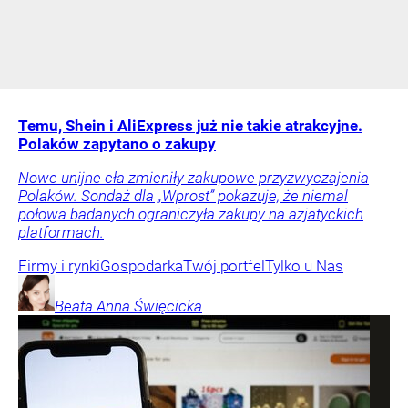
Temu, Shein i AliExpress już nie takie atrakcyjne.
Polaków zapytano o zakupy
Nowe unijne cła zmieniły zakupowe przyzwyczajenia
Polaków. Sondaż dla „Wprost” pokazuje, że niemal
połowa badanych ograniczyła zakupy na azjatyckich
platformach.
Firmy i rynki
Gospodarka
Twój portfel
Tylko u Nas
Beata Anna
Święcicka