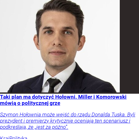
Taki plan ma dotyczyć Hołowni. Miller i Komorowski
mówią o politycznej grze
Szymon Hołownia może wejść do rządu Donalda Tuska. Byli
prezydent i premierzy krytycznie oceniają ten scenariusz i
podkreślają, że „jest za późno”.
Kraj
Polityka