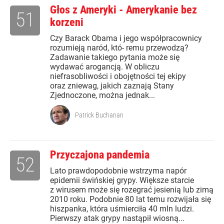
Głos z Ameryki - Amerykanie bez
51
korzeni
Czy Barack Obama i jego współpracownicy
rozumieją naród, któ- remu przewodzą?
Zadawanie takiego pytania może się
wydawać arogancją. W obliczu
niefrasobliwości i obojętności tej ekipy
oraz zniewag, jakich zaznają Stany
Zjednoczone, można jednak...
Patrick Buchanan
Przyczajona pandemia
52
Lato prawdopodobnie wstrzyma napór
epidemii świńskiej grypy. Większe starcie
z wirusem może się rozegrać jesienią lub zimą
2010 roku. Podobnie 80 lat temu rozwijała się
hiszpanka, która uśmierciła 40 mln ludzi.
Pierwszy atak grypy nastąpił wiosną...