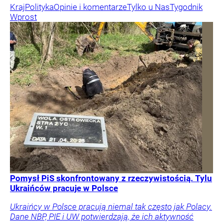
Kraj
Polityka
Opinie i komentarze
Tylko u Nas
Tygodnik
Wprost
Pomysł PiS skonfrontowany z rzeczywistością. Tylu
Ukraińców pracuje w Polsce
Ukraińcy w Polsce pracują niemal tak często jak Polacy.
Dane NBP, PIE i UW potwierdzają, że ich aktywność