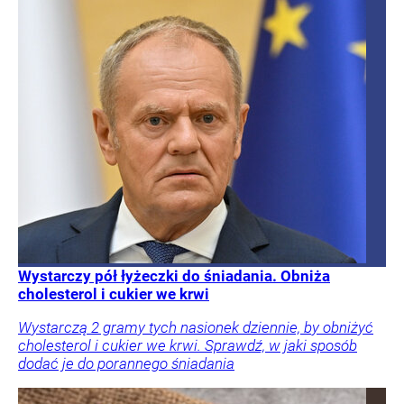
Wystarczy pół łyżeczki do śniadania. Obniża
cholesterol i cukier we krwi
Wystarczą 2 gramy tych nasionek dziennie, by obniżyć
cholesterol i cukier we krwi. Sprawdź, w jaki sposób
dodać je do porannego śniadania