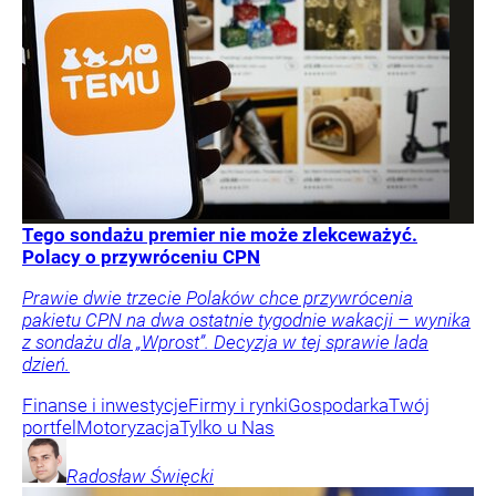
Tego sondażu premier nie może zlekceważyć.
Polacy o przywróceniu CPN
Prawie dwie trzecie Polaków chce przywrócenia
pakietu CPN na dwa ostatnie tygodnie wakacji – wynika
z sondażu dla „Wprost”. Decyzja w tej sprawie lada
dzień.
Finanse i inwestycje
Firmy i rynki
Gospodarka
Twój
portfel
Motoryzacja
Tylko u Nas
Radosław
Święcki