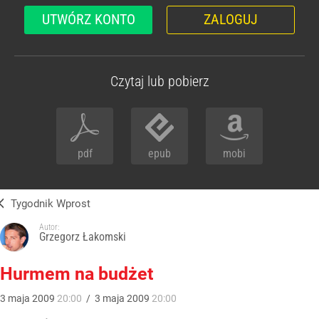
UTWÓRZ KONTO
ZALOGUJ
Czytaj lub pobierz
pdf
epub
mobi
Tygodnik Wprost
Autor:
Grzegorz Łakomski
Hurmem na budżet
3
maja
2009
20:00
/
3
maja
2009
20:00