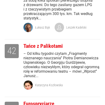
za sobą kilka spotkań pierwszego stopnia
z drzewami. Do tego zasilany gazem LPG
i z rzeczywistym przebiegiem
przekraczającym 300 tys. km. Tak według
statystyk...
Łukasz Bąk
Leszek Kadelski
Tańce z Palikotami
42
– Od kilku tygodni czytam „Fragmenty
nieznanego nauczania” Piotra Demianowicza
Uspienskiego. O Georgiju Gurdżijewie,
człowieku niezwykłym, który odegrał ogromną
rolę w reformowaniu teatru – mówi „Wprost”
Janusz...
Katarzyna Kozłowska
Eurospryciarze