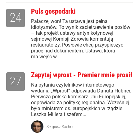
Puls gospodarki
24
Palacze, won! Ta ustawa jest pełna
idiotyzmów. To wynik zacietrzewienia posłów
– tak projekt ustawy antynikotynowej
sejmowej Komisji Zdrowia komentują
restauratorzy. Posłowie chcą przyspieszyć
pracę nad dokumentem. Ustawa, która
ma wejść w...
Zapytaj wprost - Premier mnie prosił
27
Na pytania czytelników internetowego
wydania „Wprost” odpowiada Danuta Hübner.
Pierwsza polska komisarz Unii Europejskiej,
odpowiada za politykę regionalną. Wcześniej
była ministrem ds. europejskich w rządzie
Leszka Millera i szefem...
Sergiusz Sachno