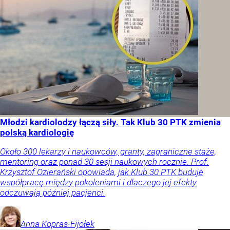
Młodzi kardiolodzy łączą siły. Tak Klub 30 PTK zmienia
polską kardiologię
Około 300 lekarzy i naukowców, granty, zagraniczne staże,
mentoring oraz ponad 30 sesji naukowych rocznie. Prof.
Krzysztof Ozierański opowiada, jak Klub 30 PTK buduje
współpracę między pokoleniami i dlaczego jej efekty
odczuwają później pacjenci.
Anna
Kopras-Fijołek