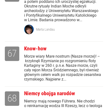
a potem poddano ich uroczystej egzekucji.
Okrutne rytuały Indian Moche odkryli
archeolodzy z Uniwersytetu Warszawskiego
i Pontyfikalnego Uniwersytetu Katolickiego
w Limie. Badania prowadzono w...
Marta Landau
Know-how
67
Morze wiary Mare nostrum (Nasze morze)! –
krzyknęli Rzymianie po rozgromieniu floty
Kartaginy w 260 r. p.n.e. Nasze morze, czyli
cały rejon Morza Śródziemnego, był również
głównym celem walk po rozpadzie cesarstwa
rzymskiego. Najpierw z...
Niemcy obojga narodów
68
Niemcy mają nowego Führera. Nie chodzi
o reinkarnację wodza III Rzeszy, lecz o teologa