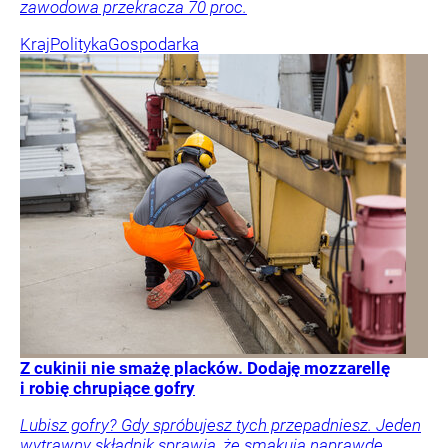
zawodowa przekracza 70 proc.
Kraj
Polityka
Gospodarka
Z cukinii nie smażę placków. Dodaję mozzarellę
i robię chrupiące gofry
Lubisz gofry? Gdy spróbujesz tych przepadniesz. Jeden
wytrawny składnik sprawia, że smakują naprawdę