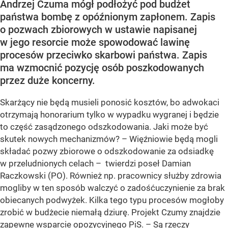
Andrzej Czuma mógł podłożyć pod budżet
państwa bombę z opóźnionym zapłonem. Zapis
o pozwach zbiorowych w ustawie napisanej
w jego resorcie może spowodować lawinę
procesów przeciwko skarbowi państwa. Zapis
ma wzmocnić pozycję osób poszkodowanych
przez duże koncerny.
Skarżący nie będą musieli ponosić kosztów, bo adwokaci
otrzymają honorarium tylko w wypadku wygranej i będzie
to część zasądzonego odszkodowania. Jaki może być
skutek nowych mechanizmów? – Więźniowie będą mogli
składać pozwy zbiorowe o odszkodowanie za odsiadkę
w przeludnionych celach – twierdzi poseł Damian
Raczkowski (PO). Również np. pracownicy służby zdrowia
mogliby w ten sposób walczyć o zadośćuczynienie za brak
obiecanych podwyżek. Kilka tego typu procesów mogłoby
zrobić w budżecie niemałą dziurę. Projekt Czumy znajdzie
zapewne wsparcie opozycyjnego PiS. – Są rzeczy