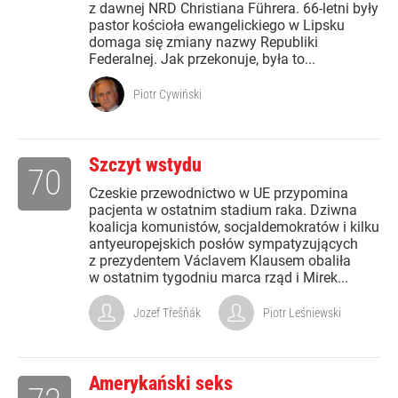
z dawnej NRD Christiana Führera. 66-letni były
pastor kościoła ewangelickiego w Lipsku
domaga się zmiany nazwy Republiki
Federalnej. Jak przekonuje, była to...
Piotr Cywiński
Szczyt wstydu
70
Czeskie przewodnictwo w UE przypomina
pacjenta w ostatnim stadium raka. Dziwna
koalicja komunistów, socjaldemokratów i kilku
antyeuropejskich posłów sympatyzujących
z prezydentem Václavem Klausem obaliła
w ostatnim tygodniu marca rząd i Mirek...
Jozef Třešňák
Piotr Leśniewski
Amerykański seks