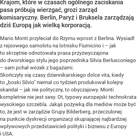
Krajom, które w czasach ogólnego zaciskania
pasa próbują wierzgać, grozi zarząd
komisaryczny. Berlin, Paryż i Bruksela zarządzają
dziś Europą jak wielką korporacją.
Mario Monti przyleciał do Rzymu wprost z Berlina. Wysiadł
z rejsowego samolotu na lotnisku Fiumicino i – jak
to skrzętnie odnotowała prasa przyzwyczajona
do dworskiego stylu jego poprzednika Silvia Berlusconiego
– sam pchał wózek z bagażami.
Skończyły się czasy dziennikarskiego dolce vita, kiedy
to „boski Silvio" niemal co tydzień produkował kolejny
skandal – jak nie polityczny, to obyczajowy. Monti
kompletnie nie jest sexy. Ot, typowy europejski technokrata
wysokiego szczebla. Jakąś pożywką dla mediów może być
to, że jest w zarządzie Grupy Bilderberg, przeczulonej
na punkcie dyskrecji organizacji skupiającej najbardziej
wpływowych przedstawicieli polityki i biznesu z Europy
i USA.