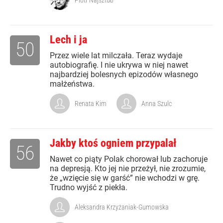
Piotr Najsztub
Lech i ja
50
Przez wiele lat milczała. Teraz wydaje
autobiografię. I nie ukrywa w niej nawet
najbardziej bolesnych epizodów własnego
małżeństwa.
Renata Kim
Anna Szulc
Jakby ktoś ogniem przypalał
56
Nawet co piąty Polak chorował lub zachoruje
na depresją. Kto jej nie przeżył, nie zrozumie,
że „wzięcie się w garść” nie wchodzi w grę.
Trudno wyjść z piekła.
Aleksandra Krzyżaniak-Gumowska