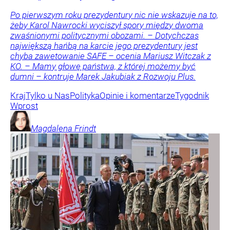
Po pierwszym roku prezydentury nic nie wskazuje na to,
żeby Karol Nawrocki wyciszył spory między dwoma
zwaśnionymi politycznymi obozami. – Dotychczas
największą hańbą na karcie jego prezydentury jest
chyba zawetowanie SAFE – ocenia Mariusz Witczak z
KO. – Mamy głowę państwa, z której możemy być
dumni – kontruje Marek Jakubiak z Rozwoju Plus.
Kraj
Tylko u Nas
Polityka
Opinie i komentarze
Tygodnik
Wprost
Magdalena
Frindt