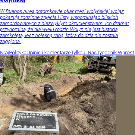
wołyńskiej
W Buenos Aires potomkowie ofiar rzezi wołyńskiej wciąż
pokazują rodzinne zdjęcia i listy, wspominając bliskich
zamordowanych z niezwykłym okrucieństwem. Ich dramat
przypomina, że dla wielu rodzin Wołyń nie jest historią
zamkniętą, lecz bolesną raną, która do dziś nie została
zagojona.
Kraj
Polityka
Opinie i komentarze
Tylko u Nas
Tygodnik Wprost