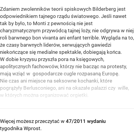
Zdaniem zwolenników teorii spiskowych Bilderberg jest
odpowiednikiem tajnego rządu światowego. Jeśli nawet
tak by było, to Monti z pewnością nie jest
charyzmatycznym przywódcą tajnej loży, nie odgrywa w niej
roli barwnego bon vivanta ani enfant terrible. Wygląda na to,
że czasy barwnych liderów, serwujących gawiedzi
niekończące się medialne spektakle, dobiegają końca.
W dobie kryzysu przyszła pora na księgowych,
apolitycznych fachowców, którzy nie bacząc na protesty,
mają wziąć w gospodarcze cugle rozpasaną Europę.
Nie czas ani miejsce na seksowne kochanki, które
pogrążyły Berlusconiego, ani na okazałe palazzi czy wille,
w których można organizować orgietki.
Więcej możesz przeczytać w
47/2011 wydaniu
tygodnika Wprost
.