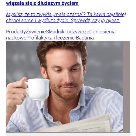
wiązała się z dłuższym życiem
Myślisz, że to zwykła „mała czarna”? Ta kawa najsilniej
chroni serce i wydłuża życie. Sprawdź, czy ją pijesz.
Produkty
Żywienie
Składniki odżywcze
Doniesienia
naukowe
Profilaktyka i leczenie
Badania