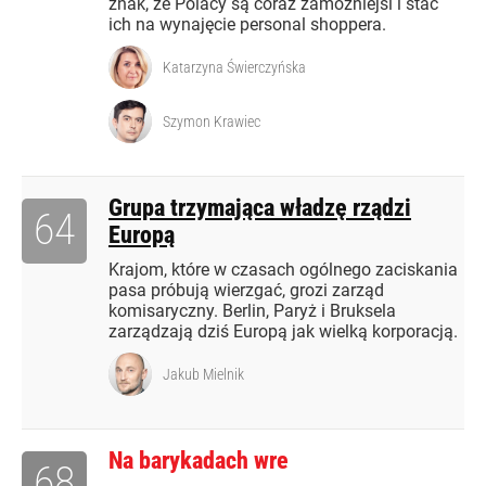
znak, że Polacy są coraz zamożniejsi i stać
ich na wynajęcie personal shoppera.
Katarzyna Świerczyńska
Szymon Krawiec
Grupa trzymająca władzę rządzi
64
Europą
Krajom, które w czasach ogólnego zaciskania
pasa próbują wierzgać, grozi zarząd
komisaryczny. Berlin, Paryż i Bruksela
zarządzają dziś Europą jak wielką korporacją.
Jakub Mielnik
Na barykadach wre
68