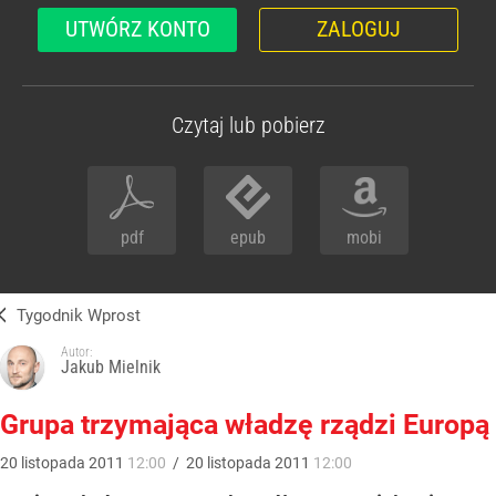
UTWÓRZ KONTO
ZALOGUJ
Czytaj lub pobierz
pdf
epub
mobi
Tygodnik Wprost
Autor:
Jakub Mielnik
Grupa trzymająca władzę rządzi Europą
20
listopada
2011
12:00
/
20
listopada
2011
12:00