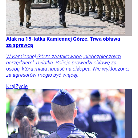
Atak na 15-latka Kamiennej Górze. Trwa obława
za sprawcą
W Kamiennej Górze zaatakowano „niebezpiecznym
narzędziem” 15-latka. Policja prowadzi obławę za
osobą, która miała napaść na chłopca. Nie wykluczono,
że agresorów mogło być więcej.
Kraj
Życie