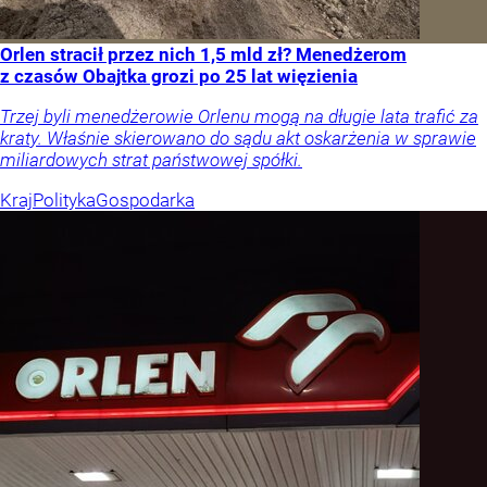
Orlen stracił przez nich 1,5 mld zł? Menedżerom
z czasów Obajtka grozi po 25 lat więzienia
Trzej byli menedżerowie Orlenu mogą na długie lata trafić za
kraty. Właśnie skierowano do sądu akt oskarżenia w sprawie
miliardowych strat państwowej spółki.
Kraj
Polityka
Gospodarka