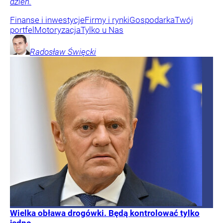
dzień.
Finanse i inwestycje
Firmy i rynki
Gospodarka
Twój
portfel
Motoryzacja
Tylko u Nas
Radosław
Święcki
Wielka obława drogówki. Będą kontrolować tylko