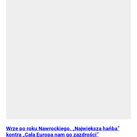
Wrze po roku Nawrockiego. „Największa hańba”
kontra „Cała Europa nam go zazdrości”