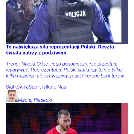
To największa siła reprezentacji Polski. Reszta
świata patrzy z podziwem
Trener Nikola Grbić i jego podopieczni nie przestają
wygrywać. Reprezentacja Polski siatkarzy to nie tylko
kilka nazwisk, ale prawdziwy zespół i grono bohaterów.
Siatkówka
Sport
Tylko u Nas
Maciej
Piasecki