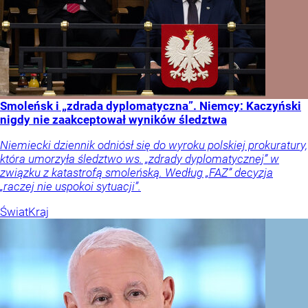
Smoleńsk i „zdrada dyplomatyczna”. Niemcy: Kaczyński
nigdy nie zaakceptował wyników śledztwa
Niemiecki dziennik odniósł się do wyroku polskiej prokuratury,
która umorzyła śledztwo ws. „zdrady dyplomatycznej” w
związku z katastrofą smoleńską. Według „FAZ” decyzja
„raczej nie uspokoi sytuacji”.
Świat
Kraj