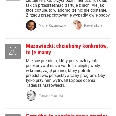
ciotuje ten, kto przychodzi i mendzi. Tusk lubi
takich przedrzeźniać, żartuje z nich. Ale jak
ktoś ciotuje, to wiadomo, że nic nie dostanie.
Z rządu przez ciotowanie wypadły dwie osoby.
Michał Krzymowski
Paweł Sikora
Mazowiecki: chcieliśmy konkretów,
20
to je mamy
Miejsce premiera, który przez cztery lata
przekonywał nas o wartości ciepłej wody
w kranie, zajął premier, który potrafi
przedstawić perspektywiczny program. Oby
tylko przy nim wytrwał! Exposé ocenia
Tadeusz Mazowiecki.
Tomasz Machała