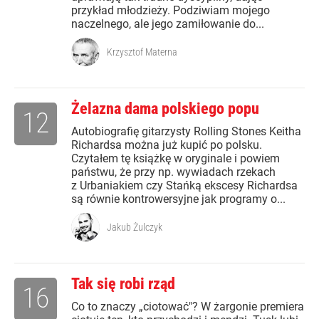
przykład młodzieży. Podziwiam mojego
naczelnego, ale jego zamiłowanie do...
Krzysztof Materna
Żelazna dama polskiego popu
12
Autobiografię gitarzysty Rolling Stones Keitha
Richardsa można już kupić po polsku.
Czytałem tę książkę w oryginale i powiem
państwu, że przy np. wywiadach rzekach
z Urbaniakiem czy Stańką ekscesy Richardsa
są równie kontrowersyjne jak programy o...
Jakub Żulczyk
Tak się robi rząd
16
Co to znaczy „ciotować"? W żargonie premiera