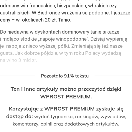
odmiany win francuskich, hiszpańskich, włoskich czy
australijskich. W Biedronce wrażenia są podobne. I jeszcze
ceny – w okolicach 20 zł. Tanio.
Do niedawna w dyskontach dominowały tanie sikacze
i mdląco słodkie „napoje winopodobne". Dzisiaj wypierają
je napoje z nieco wyższej półki. Zmieniają się też nasze
gusta. Jak dobrze pójdzie, w tym roku Polacy wydadzą
na wino 3 mld zł.
Pozostało 91% tekstu
Ten i inne artykuły można przeczytać dzięki
WPROST PREMIUM.
Korzystając z WPROST PREMIUM zyskuje się
dostęp do:
wydań tygodnika, rankingów, wywiadów,
komentarzy, opinii oraz dodatkowych artykułów.