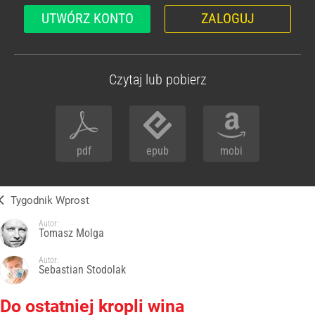
UTWÓRZ KONTO
ZALOGUJ
Czytaj lub pobierz
pdf
epub
mobi
Tygodnik Wprost
Autor:
Tomasz Molga
Autor:
Sebastian Stodolak
Do ostatniej kropli wina