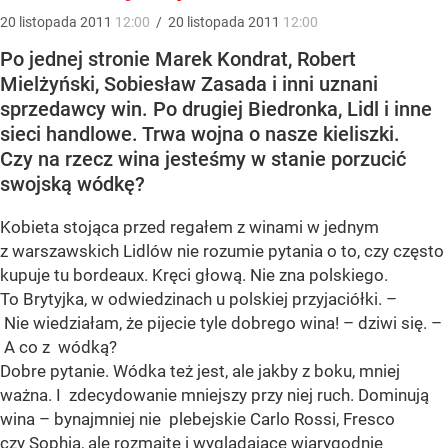
20
listopada
2011
12:00
/
20
listopada
2011
12:00
Po jednej stronie Marek Kondrat, Robert
Mielżyński, Sobiesław Zasada i inni uznani
sprzedawcy win. Po drugiej Biedronka, Lidl i inne
sieci handlowe. Trwa wojna o nasze kieliszki.
Czy na rzecz wina jesteśmy w stanie porzucić
swojską wódkę?
Kobieta stojąca przed regałem z winami w jednym
z warszawskich Lidlów nie rozumie pytania o to, czy często
kupuje tu bordeaux. Kręci głową. Nie zna polskiego.
To Brytyjka, w odwiedzinach u polskiej przyjaciółki. –
Nie wiedziałam, że pijecie tyle dobrego wina! – dziwi się. –
A co z wódką?
Dobre pytanie. Wódka też jest, ale jakby z boku, mniej
ważna. I zdecydowanie mniejszy przy niej ruch. Dominują
wina – bynajmniej nie plebejskie Carlo Rossi, Fresco
czy Sophia, ale rozmaite i wyglądające wiarygodnie