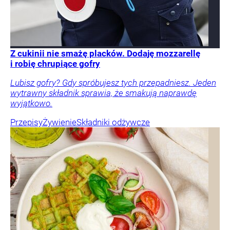
Z cukinii nie smażę placków. Dodaję mozzarellę
i robię chrupiące gofry
Lubisz gofry? Gdy spróbujesz tych przepadniesz. Jeden
wytrawny składnik sprawia, że smakują naprawdę
wyjątkowo.
Przepisy
Żywienie
Składniki odżywcze