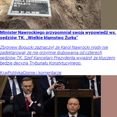
Minister Nawrockiego przypomniał swoją wypowiedź ws.
sędziów TK. „Wielkie kłamstwo Żurka”
Zbigniew Bogucki zaznaczył, że Karol Nawrocki nigdy nie
zadeklarował, że nie przyjmie ślubowania od czterech
sędziów TK. Szef Kancelarii Prezydenta wyjaśnił, że kluczem
będzie decyzja Trybunału Konstytucyjnego.
Kraj
Polityka
Opinie i komentarze