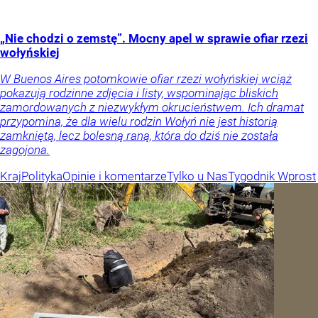
„Nie chodzi o zemstę”. Mocny apel w sprawie ofiar rzezi
wołyńskiej
W Buenos Aires potomkowie ofiar rzezi wołyńskiej wciąż
pokazują rodzinne zdjęcia i listy, wspominając bliskich
zamordowanych z niezwykłym okrucieństwem. Ich dramat
przypomina, że dla wielu rodzin Wołyń nie jest historią
zamkniętą, lecz bolesną raną, która do dziś nie została
zagojona.
Kraj
Polityka
Opinie i komentarze
Tylko u Nas
Tygodnik Wprost