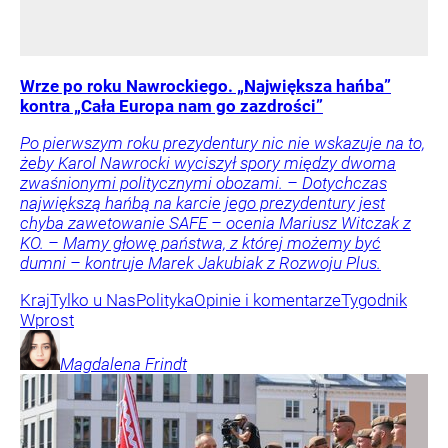
Wrze po roku Nawrockiego. „Największa hańba”
kontra „Cała Europa nam go zazdrości”
Po pierwszym roku prezydentury nic nie wskazuje na to,
żeby Karol Nawrocki wyciszył spory między dwoma
zwaśnionymi politycznymi obozami. – Dotychczas
największą hańbą na karcie jego prezydentury jest
chyba zawetowanie SAFE – ocenia Mariusz Witczak z
KO. – Mamy głowę państwa, z której możemy być
dumni – kontruje Marek Jakubiak z Rozwoju Plus.
Kraj
Tylko u Nas
Polityka
Opinie i komentarze
Tygodnik
Wprost
Magdalena
Frindt