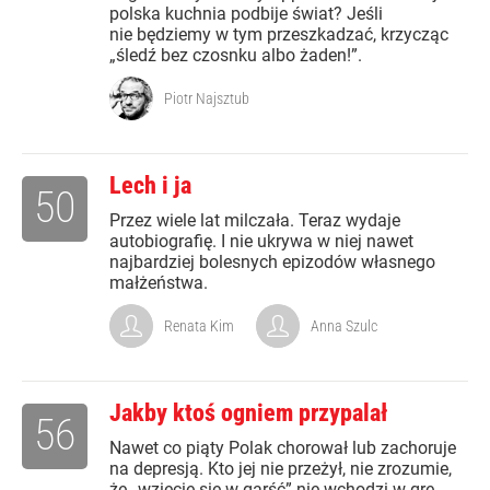
polska kuchnia podbije świat? Jeśli
nie będziemy w tym przeszkadzać, krzycząc
„śledź bez czosnku albo żaden!”.
Piotr Najsztub
Lech i ja
50
Przez wiele lat milczała. Teraz wydaje
autobiografię. I nie ukrywa w niej nawet
najbardziej bolesnych epizodów własnego
małżeństwa.
Renata Kim
Anna Szulc
Jakby ktoś ogniem przypalał
56
Nawet co piąty Polak chorował lub zachoruje
na depresją. Kto jej nie przeżył, nie zrozumie,
że „wzięcie się w garść” nie wchodzi w grę.