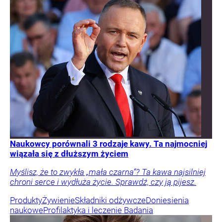
Naukowcy porównali 3 rodzaje kawy. Ta najmocniej
wiązała się z dłuższym życiem
Myślisz, że to zwykła „mała czarna”? Ta kawa najsilniej
chroni serce i wydłuża życie. Sprawdź, czy ją pijesz.
Produkty
Żywienie
Składniki odżywcze
Doniesienia
naukowe
Profilaktyka i leczenie
Badania