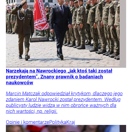
Narzekają na Nawrockiego „jak ktoś taki został
prezydentem”. Znany prawnik o badaniach
naukowców
Marcin Matczak odpowiedział krytykom, dlaczego jego
zdaniem Karol Nawrocki został prezydentem. Według
publicysty ludzie widzą w nim obrońcę ważnych dla
nich wartości, np. religii.
Opinie i komentarze
Polityka
Kraj