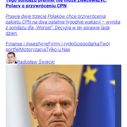
Tego sondażu premier nie może zlekceważyć.
Polacy o przywróceniu CPN
Prawie dwie trzecie Polaków chce przywrócenia
pakietu CPN na dwa ostatnie tygodnie wakacji – wynika
z sondażu dla „Wprost”. Decyzja w tej sprawie lada
dzień.
Finanse i inwestycje
Firmy i rynki
Gospodarka
Twój
portfel
Motoryzacja
Tylko u Nas
Radosław
Święcki