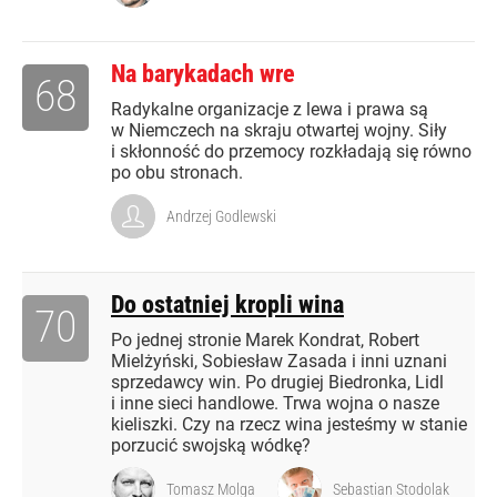
Na barykadach wre
68
Radykalne organizacje z lewa i prawa są
w Niemczech na skraju otwartej wojny. Siły
i skłonność do przemocy rozkładają się równo
po obu stronach.
Andrzej Godlewski
Do ostatniej kropli wina
70
Po jednej stronie Marek Kondrat, Robert
Mielżyński, Sobiesław Zasada i inni uznani
sprzedawcy win. Po drugiej Biedronka, Lidl
i inne sieci handlowe. Trwa wojna o nasze
kieliszki. Czy na rzecz wina jesteśmy w stanie
porzucić swojską wódkę?
Tomasz Molga
Sebastian Stodolak