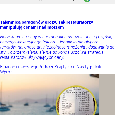
Tajemnica paragonów grozy. Tak restauratorzy
manipulują cenami nad morzem
Narzekanie na ceny w nadmorskich smażalniach są częścią
naszego wakacyjnego folkloru. Jednak to nie głupota
turystów, naiwność ani niezdolność mnożenia i dodawania do
stu. To przemyślana, ale nie do końca uczciwa strategia
restauratorów ukrywających ceny.
Finanse i inwestycje
Podróże
Kraj
Tylko u Nas
Tygodnik
Wprost