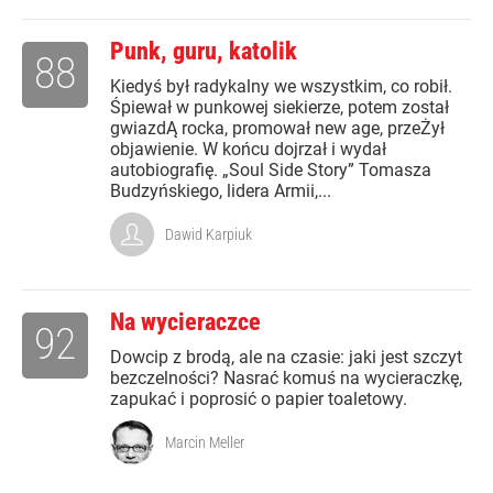
Punk, guru, katolik
88
Kiedyś był radykalny we wszystkim, co robił.
Śpiewał w punkowej siekierze, potem został
gwiazdĄ rocka, promował new age, przeŻył
objawienie. W końcu dojrzał i wydał
autobiografię. „Soul Side Story” Tomasza
Budzyńskiego, lidera Armii,...
Dawid Karpiuk
Na wycieraczce
92
Dowcip z brodą, ale na czasie: jaki jest szczyt
bezczelności? Nasrać komuś na wycieraczkę,
zapukać i poprosić o papier toaletowy.
Marcin Meller