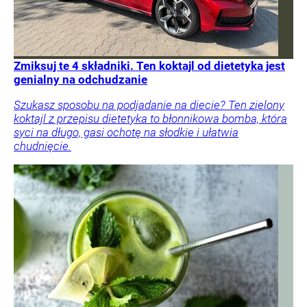
Zmiksuj te 4 składniki. Ten koktajl od dietetyka jest
genialny na odchudzanie
Szukasz sposobu na podjadanie na diecie? Ten zielony
koktajl z przepisu dietetyka to błonnikowa bomba, która
syci na długo, gasi ochotę na słodkie i ułatwia
chudnięcie.