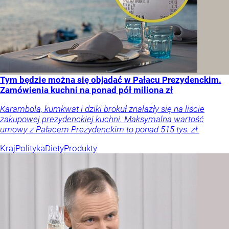
Tym będzie można się objadać w Pałacu Prezydenckim.
Zamówienia kuchni na ponad pół miliona zł
Karambola, kumkwat i dziki brokuł znalazły się na liście
zakupowej prezydenckiej kuchni. Maksymalna wartość
umowy z Pałacem Prezydenckim to ponad 515 tys. zł.
Kraj
Polityka
Diety
Produkty