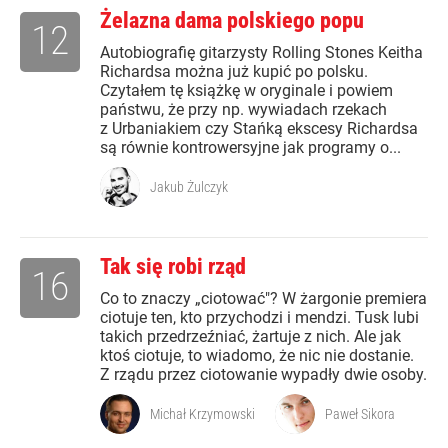
Żelazna dama polskiego popu
12
Autobiografię gitarzysty Rolling Stones Keitha
Richardsa można już kupić po polsku.
Czytałem tę książkę w oryginale i powiem
państwu, że przy np. wywiadach rzekach
z Urbaniakiem czy Stańką ekscesy Richardsa
są równie kontrowersyjne jak programy o...
Jakub Żulczyk
Tak się robi rząd
16
Co to znaczy „ciotować"? W żargonie premiera
ciotuje ten, kto przychodzi i mendzi. Tusk lubi
takich przedrzeźniać, żartuje z nich. Ale jak
ktoś ciotuje, to wiadomo, że nic nie dostanie.
Z rządu przez ciotowanie wypadły dwie osoby.
Michał Krzymowski
Paweł Sikora