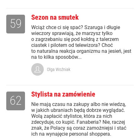
Sezon na smutek
59
Wciąż chce ci się spać? Szaruga i długie
wieczory sprawiają, że marzysz tylko
o zagrzebaniu się pod kołdrą z talerzem
ciastek i pilotem od telewizora? Choć
to naturalna reakcja organizmu na jesień, jest
na to kilka sposobów...
Olga Woźniak
Stylista na zamówienie
62
Nie mają czasu na zakupy albo nie wiedzą,
w jakich ubraniach będą dobrze wyglądać.
Wolą zapłacić stylistce, która za nich
zdecyduje, co kupić. Fanaberia? Nie, raczej
znak, że Polacy są coraz zamożniejsi i stać
ich na wynajęcie personal shoppera.