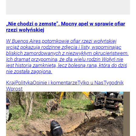
„Nie chodzi o zemstę”. Mocny apel w sprawie ofiar
rzezi wołyńskiej
W Buenos Aires potomkowie ofiar rzezi wołyńskiej
wciąż pokazują rodzinne zdjęcia i listy, wspominając
bliskich zamordowanych z niezwykłym okrucieństwem.
Ich dramat przypomina, że dla wielu rodzin Wołyń nie
jest historią zamkniętą, lecz bolesną raną, która do dziś
nie została zagojona.
Kraj
Polityka
Opinie i komentarze
Tylko u Nas
Tygodnik
Wprost