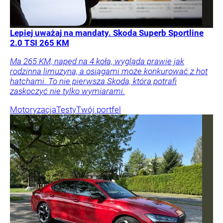
Lepiej uważaj na mandaty. Skoda Superb Sportline
2.0 TSI 265 KM
Ma 265 KM, napęd na 4 koła, wygląda prawie jak
rodzinna limuzyna, a osiągami może konkurować z hot
hatchami. To nie pierwsza Skoda, która potrafi
zaskoczyć nie tylko wymiarami.
Motoryzacja
Testy
Twój portfel