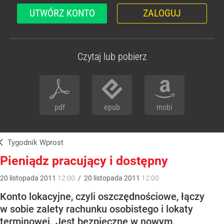
UTWÓRZ KONTO
ZALOGUJ
Czytaj lub pobierz
pdf
epub
mobi
Tygodnik Wprost
Pieniądz pracujący i dostępny
20
listopada
2011
12:00
/
20
listopada
2011
12:00
Konto lokacyjne, czyli oszczędnościowe, łączy
w sobie zalety rachunku osobistego i lokaty
terminowej. Jest bezpieczne w nowym,