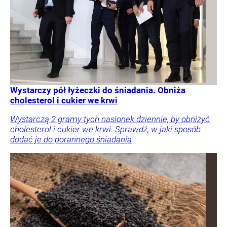
Wystarczy pół łyżeczki do śniadania. Obniża
cholesterol i cukier we krwi
Wystarczą 2 gramy tych nasionek dziennie, by obniżyć
cholesterol i cukier we krwi. Sprawdź, w jaki sposób
dodać je do porannego śniadania