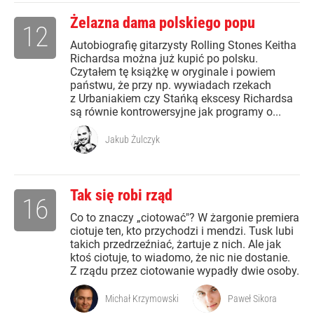
Żelazna dama polskiego popu
12
Autobiografię gitarzysty Rolling Stones Keitha
Richardsa można już kupić po polsku.
Czytałem tę książkę w oryginale i powiem
państwu, że przy np. wywiadach rzekach
z Urbaniakiem czy Stańką ekscesy Richardsa
są równie kontrowersyjne jak programy o...
Jakub Żulczyk
Tak się robi rząd
16
Co to znaczy „ciotować"? W żargonie premiera
ciotuje ten, kto przychodzi i mendzi. Tusk lubi
takich przedrzeźniać, żartuje z nich. Ale jak
ktoś ciotuje, to wiadomo, że nic nie dostanie.
Z rządu przez ciotowanie wypadły dwie osoby.
Michał Krzymowski
Paweł Sikora