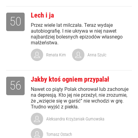
Lech i ja
50
Przez wiele lat milczała. Teraz wydaje
autobiografię. I nie ukrywa w niej nawet
najbardziej bolesnych epizodów własnego
małżeństwa.
Renata Kim
Anna Szulc
Jakby ktoś ogniem przypalał
56
Nawet co piąty Polak chorował lub zachoruje
na depresją. Kto jej nie przeżył, nie zrozumie,
że „wzięcie się w garść” nie wchodzi w grę.
Trudno wyjść z piekła.
Aleksandra Krzyżaniak-Gumowska
Tomasz Ostach