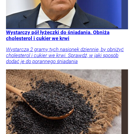
Wystarczy pół łyżeczki do śniadania. Obniża
cholesterol i cukier we krwi
Wystarczą 2 gramy tych nasionek dziennie, by obniżyć
cholesterol i cukier we krwi. Sprawdź, w jaki sposób
dodać je do porannego śniadania