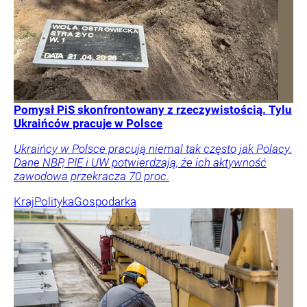
Pomysł PiS skonfrontowany z rzeczywistością. Tylu
Ukraińców pracuje w Polsce
Ukraińcy w Polsce pracują niemal tak często jak Polacy.
Dane NBP, PIE i UW potwierdzają, że ich aktywność
zawodowa przekracza 70 proc.
Kraj
Polityka
Gospodarka