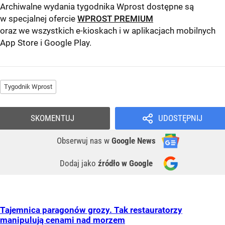
Archiwalne wydania tygodnika Wprost dostępne są
w specjalnej ofercie
WPROST PREMIUM
oraz we wszystkich e-kioskach i w aplikacjach mobilnych
App Store
i
Google Play
.
Tygodnik Wprost
SKOMENTUJ
UDOSTĘPNIJ
Obserwuj nas
w
Google News
Dodaj jako
źródło w Google
Tajemnica paragonów grozy. Tak restauratorzy
manipulują cenami nad morzem