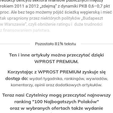
redukcji deficytu sektora finansów publicznych między
rokiem 2011 a 2012 „zdejmą” z dynamiki PKB 0,6–0,7 pkt
proc. Ale bez tego możemy pójść ścieżką węgierską i mieć
tak upragniony przez niektórych polityków „Budapeszt
w Warszawie”, czyli obniżenie ratingu i duże trudności
z finansowaniem państwa.
Pozostało 81% tekstu
Ten i inne artykuły można przeczytać dzięki
WPROST PREMIUM.
Korzystając z WPROST PREMIUM zyskuje się
dostęp do:
wydań tygodnika, rankingów, wywiadów,
komentarzy, opinii oraz dodatkowych artykułów.
Teraz nasi Czytelnicy mogą przeczytać najnowszy
ranking "100 Najbogatszych Polaków"
oraz w wybranych ofertach także wydanie