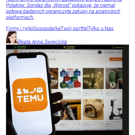
Polaków. Sondaż dla „Wprost” pokazuje, że niemal
połowa badanych ograniczyła zakupy na azjatyckich
platformach.
Firmy i rynki
Gospodarka
Twój portfel
Tylko u Nas
Beata Anna
Święcicka