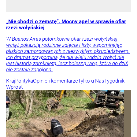
„Nie chodzi o zemstę”. Mocny apel w sprawie ofiar
rzezi wołyńskiej
W Buenos Aires potomkowie ofiar rzezi wołyńskiej
wciąż pokazują rodzinne zdjęcia i listy, wspominając
bliskich zamordowanych z niezwykłym okrucieństwem.
Ich dramat przypomina, że dla wielu rodzin Wołyń nie
jest historią zamkniętą, lecz bolesną raną, która do dziś
nie została zagojona.
Kraj
Polityka
Opinie i komentarze
Tylko u Nas
Tygodnik
Wprost