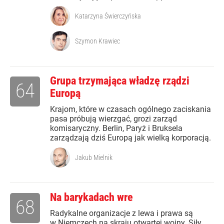
Katarzyna Świerczyńska
Szymon Krawiec
Grupa trzymająca władzę rządzi
64
Europą
Krajom, które w czasach ogólnego zaciskania
pasa próbują wierzgać, grozi zarząd
komisaryczny. Berlin, Paryż i Bruksela
zarządzają dziś Europą jak wielką korporacją.
Jakub Mielnik
Na barykadach wre
68
Radykalne organizacje z lewa i prawa są
w Niemczech na skraju otwartej wojny. Siły