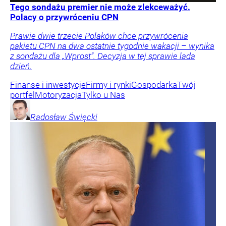
Tego sondażu premier nie może zlekceważyć.
Polacy o przywróceniu CPN
Prawie dwie trzecie Polaków chce przywrócenia
pakietu CPN na dwa ostatnie tygodnie wakacji – wynika
z sondażu dla „Wprost”. Decyzja w tej sprawie lada
dzień.
Finanse i inwestycje
Firmy i rynki
Gospodarka
Twój
portfel
Motoryzacja
Tylko u Nas
Radosław
Święcki