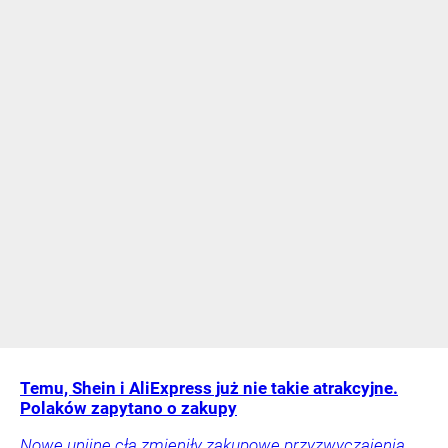
Temu, Shein i AliExpress już nie takie atrakcyjne.
Polaków zapytano o zakupy
Nowe unijne cła zmieniły zakupowe przyzwyczajenia