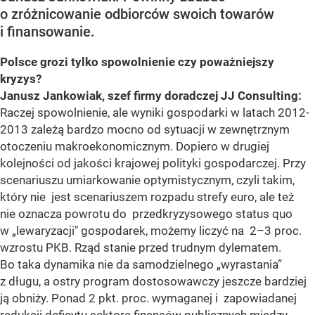
o zróżnicowanie odbiorców swoich towarów
i finansowanie.
Polsce grozi tylko spowolnienie czy poważniejszy
kryzys?
Janusz Jankowiak, szef firmy doradczej JJ Consulting:
Raczej spowolnienie, ale wyniki gospodarki w latach 2012-
2013 zależą bardzo mocno od sytuacji w zewnętrznym
otoczeniu makroekonomicznym. Dopiero w drugiej
kolejności od jakości krajowej polityki gospodarczej. Przy
scenariuszu umiarkowanie optymistycznym, czyli takim,
który nie jest scenariuszem rozpadu strefy euro, ale też
nie oznacza powrotu do przedkryzysowego status quo
w „lewaryzacji" gospodarek, możemy liczyć na 2–3 proc.
wzrostu PKB. Rząd stanie przed trudnym dylematem.
Bo taka dynamika nie da samodzielnego „wyrastania”
z długu, a ostry program dostosowawczy jeszcze bardziej
ją obniży. Ponad 2 pkt. proc. wymaganej i zapowiadanej