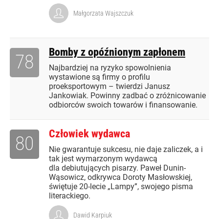
Małgorzata Wajszczuk
Bomby z opóźnionym zapłonem
78
Najbardziej na ryzyko spowolnienia
wystawione są firmy o profilu
proeksportowym – twierdzi Janusz
Jankowiak. Powinny zadbać o zróżnicowanie
odbiorców swoich towarów i finansowanie.
Człowiek wydawca
80
Nie gwarantuje sukcesu, nie daje zaliczek, a i
tak jest wymarzonym wydawcą
dla debiutujących pisarzy. Paweł Dunin-
Wąsowicz, odkrywca Doroty Masłowskiej,
świętuje 20-lecie „Lampy”, swojego pisma
literackiego.
Dawid Karpiuk