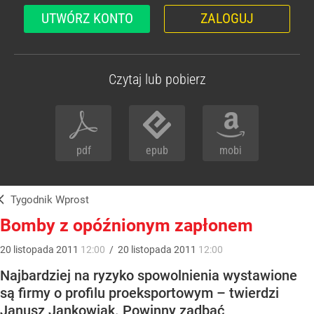
UTWÓRZ KONTO
ZALOGUJ
Czytaj lub pobierz
pdf
epub
mobi
Tygodnik Wprost
Bomby z opóźnionym zapłonem
20
listopada
2011
12:00
/
20
listopada
2011
12:00
Najbardziej na ryzyko spowolnienia wystawione
są firmy o profilu proeksportowym – twierdzi
Janusz Jankowiak. Powinny zadbać