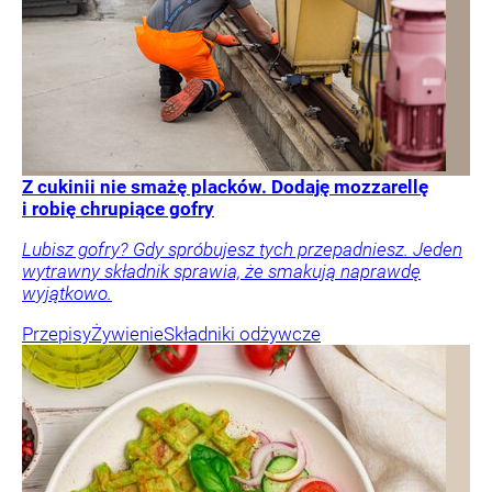
Z cukinii nie smażę placków. Dodaję mozzarellę
i robię chrupiące gofry
Lubisz gofry? Gdy spróbujesz tych przepadniesz. Jeden
wytrawny składnik sprawia, że smakują naprawdę
wyjątkowo.
Przepisy
Żywienie
Składniki odżywcze