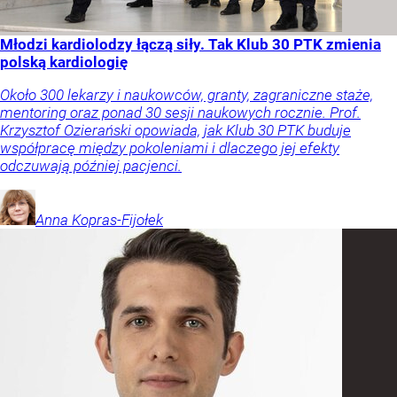
Młodzi kardiolodzy łączą siły. Tak Klub 30 PTK zmienia
polską kardiologię
Około 300 lekarzy i naukowców, granty, zagraniczne staże,
mentoring oraz ponad 30 sesji naukowych rocznie. Prof.
Krzysztof Ozierański opowiada, jak Klub 30 PTK buduje
współpracę między pokoleniami i dlaczego jej efekty
odczuwają później pacjenci.
Anna
Kopras-Fijołek