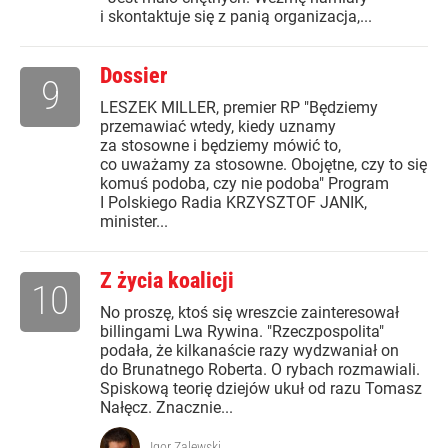
i skontaktuje się z panią organizacja,...
Dossier
9
LESZEK MILLER, premier RP "Będziemy
przemawiać wtedy, kiedy uznamy
za stosowne i będziemy mówić to,
co uważamy za stosowne. Obojętne, czy to się
komuś podoba, czy nie podoba" Program
I Polskiego Radia KRZYSZTOF JANIK,
minister...
Z życia koalicji
10
No proszę, ktoś się wreszcie zainteresował
billingami Lwa Rywina. "Rzeczpospolita"
podała, że kilkanaście razy wydzwaniał on
do Brunatnego Roberta. O rybach rozmawiali.
Spiskową teorię dziejów ukuł od razu Tomasz
Nałęcz. Znacznie...
Igor Zalewski