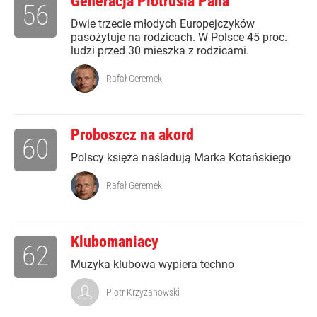
Generacja Piotrusia Pana
56
Dwie trzecie młodych Europejczyków
pasożytuje na rodzicach. W Polsce 45 proc.
ludzi przed 30 mieszka z rodzicami.
Rafał Geremek
Proboszcz na akord
60
Polscy księża naśladują Marka Kotańskiego
Rafał Geremek
Klubomaniacy
62
Muzyka klubowa wypiera techno
Piotr Krzyżanowski