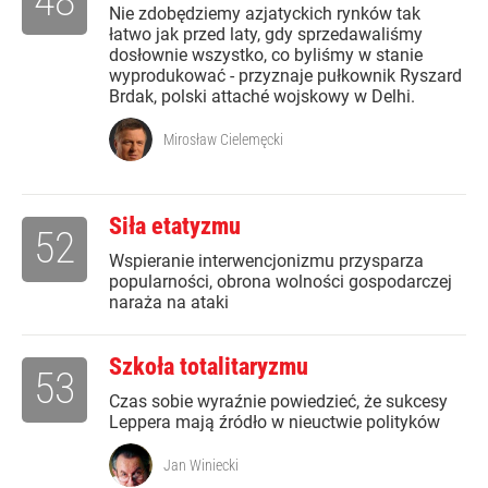
48
Nie zdobędziemy azjatyckich rynków tak
łatwo jak przed laty, gdy sprzedawaliśmy
dosłownie wszystko, co byliśmy w stanie
wyprodukować - przyznaje pułkownik Ryszard
Brdak, polski attaché wojskowy w Delhi.
Mirosław Cielemęcki
Siła etatyzmu
52
Wspieranie interwencjonizmu przysparza
popularności, obrona wolności gospodarczej
naraża na ataki
Szkoła totalitaryzmu
53
Czas sobie wyraźnie powiedzieć, że sukcesy
Leppera mają źródło w nieuctwie polityków
Jan Winiecki