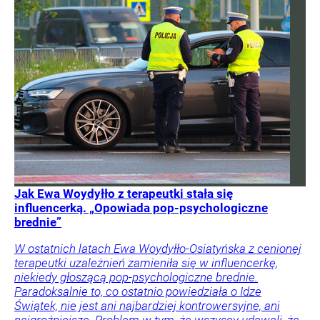
Jak Ewa Woydyłło z terapeutki stała się
influencerką. „Opowiada pop-psychologiczne
brednie”
W ostatnich latach Ewa Woydyłło-Osiatyńska z cenionej
terapeutki uzależnień zamieniła się w influencerkę,
niekiedy głoszącą pop-psychologiczne brednie.
Paradoksalnie to, co ostatnio powiedziała o Idze
Świątek, nie jest ani najbardziej kontrowersyjne, ani