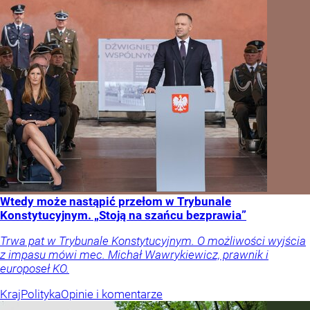
Wtedy może nastąpić przełom w Trybunale
Konstytucyjnym. „Stoją na szańcu bezprawia”
Trwa pat w Trybunale Konstytucyjnym. O możliwości wyjścia
z impasu mówi mec. Michał Wawrykiewicz, prawnik i
europoseł KO.
Kraj
Polityka
Opinie i komentarze