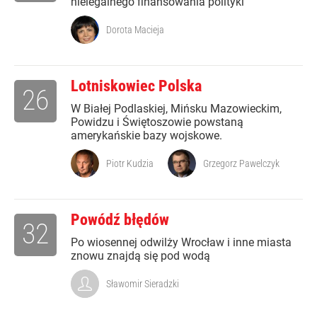
nielegalnego finansowania polityki
Dorota Macieja
Lotniskowiec Polska
26
W Białej Podlaskiej, Mińsku Mazowieckim,
Powidzu i Świętoszowie powstaną
amerykańskie bazy wojskowe.
Piotr Kudzia
Grzegorz Pawelczyk
Powódź błędów
32
Po wiosennej odwilży Wrocław i inne miasta
znowu znajdą się pod wodą
Sławomir Sieradzki