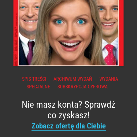
SPIS TREŚCI
ARCHIWUM WYDAŃ
WYDANIA
SPECJALNE
SUBSKRYPCJA CYFROWA
Nie masz konta? Sprawdź
co zyskasz!
Zobacz ofertę dla Ciebie