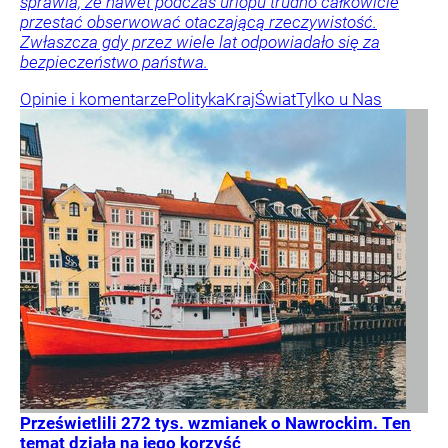
sprawia, że nawet podczas urlopu trudno całkowicie
przestać obserwować otaczającą rzeczywistość.
Zwłaszcza gdy przez wiele lat odpowiadało się za
bezpieczeństwo państwa.
Opinie i komentarze
Polityka
Kraj
Świat
Tylko u Nas
Prześwietlili 272 tys. wzmianek o Nawrockim. Ten
temat działa na jego korzyść