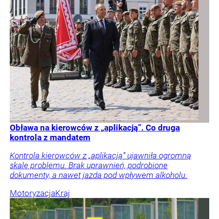
Obława na kierowców z „aplikacją”. Co druga
kontrola z mandatem
Kontrola kierowców z „aplikacją” ujawniła ogromną
skalę problemu. Brak uprawnień, podrobione
dokumenty, a nawet jazda pod wpływem alkoholu.
Motoryzacja
Kraj