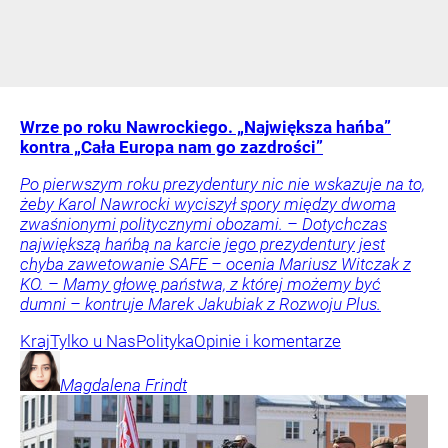
Wrze po roku Nawrockiego. „Największa hańba”
kontra „Cała Europa nam go zazdrości”
Po pierwszym roku prezydentury nic nie wskazuje na to,
żeby Karol Nawrocki wyciszył spory między dwoma
zwaśnionymi politycznymi obozami. – Dotychczas
największą hańbą na karcie jego prezydentury jest
chyba zawetowanie SAFE – ocenia Mariusz Witczak z
KO. – Mamy głowę państwa, z której możemy być
dumni – kontruje Marek Jakubiak z Rozwoju Plus.
Kraj
Tylko u Nas
Polityka
Opinie i komentarze
Magdalena
Frindt