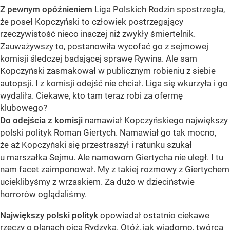
Z pewnym opóźnieniem
Liga Polskich Rodzin spostrzegła,
że poseł Kopczyński to człowiek postrzegający
rzeczywistość nieco inaczej niż zwykły śmiertelnik.
Zauważywszy to, postanowiła wycofać go z sejmowej
komisji śledczej badającej sprawę Rywina. Ale sam
Kopczyński zasmakował w publicznym robieniu z siebie
autopsji. I z komisji odejść nie chciał. Liga się wkurzyła i go
wydaliła. Ciekawe, kto tam teraz robi za ofermę
klubowego?
Do odejścia z komisji
namawiał Kopczyńskiego największy
polski polityk Roman Giertych. Namawiał go tak mocno,
że aż Kopczyński się przestraszył i ratunku szukał
u marszałka Sejmu. Ale namowom Giertycha nie uległ. I tu
nam facet zaimponował. My z takiej rozmowy z Giertychem
ucieklibyśmy z wrzaskiem. Za dużo w dzieciństwie
horrorów oglądaliśmy.
Największy polski polityk
opowiadał ostatnio ciekawe
rzeczy o planach ojca Rydzyka. Otóż, jak wiadomo, twórca