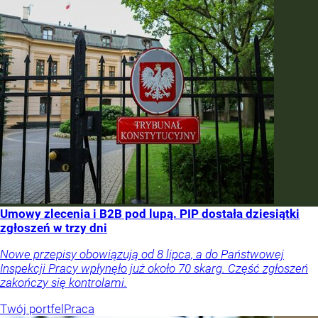
Umowy zlecenia i B2B pod lupą. PIP dostała dziesiątki
zgłoszeń w trzy dni
Nowe przepisy obowiązują od 8 lipca, a do Państwowej
Inspekcji Pracy wpłynęło już około 70 skarg. Część zgłoszeń
zakończy się kontrolami.
Twój portfel
Praca