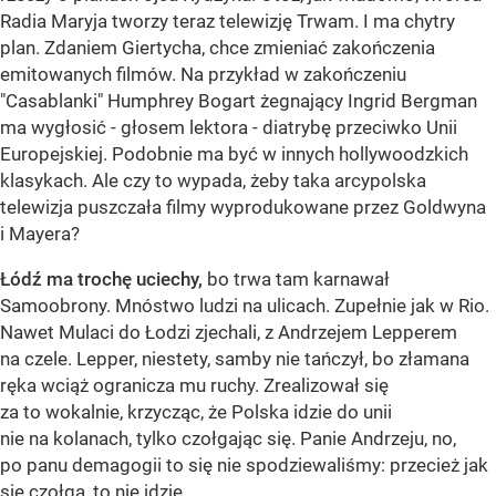
Radia Maryja tworzy teraz telewizję Trwam. I ma chytry
plan. Zdaniem Giertycha, chce zmieniać zakończenia
emitowanych filmów. Na przykład w zakończeniu
"Casablanki" Humphrey Bogart żegnający Ingrid Bergman
ma wygłosić - głosem lektora - diatrybę przeciwko Unii
Europejskiej. Podobnie ma być w innych hollywoodzkich
klasykach. Ale czy to wypada, żeby taka arcypolska
telewizja puszczała filmy wyprodukowane przez Goldwyna
i Mayera?
Łódź ma trochę uciechy,
bo trwa tam karnawał
Samoobrony. Mnóstwo ludzi na ulicach. Zupełnie jak w Rio.
Nawet Mulaci do Łodzi zjechali, z Andrzejem Lepperem
na czele. Lepper, niestety, samby nie tańczył, bo złamana
ręka wciąż ogranicza mu ruchy. Zrealizował się
za to wokalnie, krzycząc, że Polska idzie do unii
nie na kolanach, tylko czołgając się. Panie Andrzeju, no,
po panu demagogii to się nie spodziewaliśmy: przecież jak
się czołga, to nie idzie.