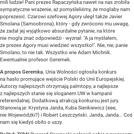
mili ludzie! Pani prezes Rapaczyńska nawet na nas zrobiła
sympatyczne wrażenie, aż pomyśleliśmy, że mogłaby nam
poprezesić. Czarowi szefowej Agory uległ także Javier
Smolana (Samoobrona), który - gdy zwrócono mu uwagę,
że zadał jej wyjątkowo absurdalne pytanie, na które
nie mogła znać odpowiedzi - wyznał: "A ja myślałem,
że prezes Agory musi wiedzieć wszystko!". Nie, nie, panie
Smolano, to nie tak. Wszystko wie Adam Michnik.
Ewentualnie profesor Geremek.
A propos Geremka.
Unia Wolności ogłosiła konkurs
na hasło promujące wejście Polski do Unii Europejskiej.
Autorzy najlepszych otrzymają palmtopy, a najlepsze
z najlepszych stanie się sloganem UW w kampanii
referendalnej. Dodatkową atrakcją konkursu jest jury.
Stanowią je: Krystyna Janda, Kuba Sienkiewicz (eee,
nie Wojewódzki?) i Robert Leszczyński. Janda, Janda... Coś
nam się kiedyś obiło o uszy.