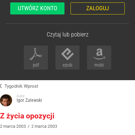
UTWÓRZ KONTO
ZALOGUJ
Czytaj lub pobierz
pdf
epub
mobi
Tygodnik Wprost
Autor:
Igor Zalewski
Z życia opozycji
2
marca
2003
/
2
marca
2003