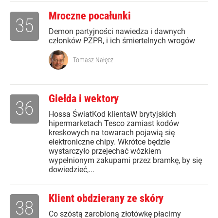
Mroczne pocałunki
35
Demon partyjności nawiedza i dawnych
członków PZPR, i ich śmiertelnych wrogów
Tomasz Nałęcz
Giełda i wektory
36
Hossa ŚwiatKod klientaW brytyjskich
hipermarketach Tesco zamiast kodów
kreskowych na towarach pojawią się
elektroniczne chipy. Wkrótce będzie
wystarczyło przejechać wózkiem
wypełnionym zakupami przez bramkę, by się
dowiedzieć,...
Klient obdzierany ze skóry
38
Co szóstą zarobioną złotówkę płacimy