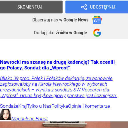
SKOMENTUJ
UDOSTĘPNIJ
Obserwuj nas
w
Google News
Dodaj jako
źródło w Google
Nawrocki ma szansę na drugą kadencję? Tak ocenili
go Polacy. Sondaż dla „Wprost”
Blisko 39 proc. Polek i Polaków deklaruje, że ponownie
zagłosowałoby na Karola Nawrockiego w wyborach
prezydenckich – wynika z sondażu SW Research dla
„Wprost”. Grupa krytyków głowy państwa jest liczniejsza.
Sondaże
Kraj
Tylko u Nas
Polityka
Opinie i komentarze
Magdalena
Frindt