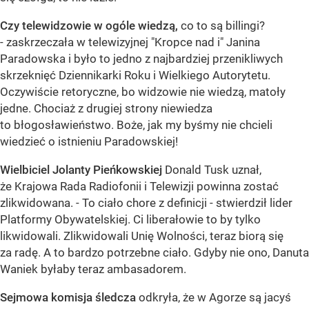
Czy telewidzowie w ogóle wiedzą,
co to są billingi?
- zaskrzeczała w telewizyjnej "Kropce nad i" Janina
Paradowska i było to jedno z najbardziej przenikliwych
skrzeknięć Dziennikarki Roku i Wielkiego Autorytetu.
Oczywiście retoryczne, bo widzowie nie wiedzą, matoły
jedne. Chociaż z drugiej strony niewiedza
to błogosławieństwo. Boże, jak my byśmy nie chcieli
wiedzieć o istnieniu Paradowskiej!
Wielbiciel Jolanty Pieńkowskiej
Donald Tusk uznał,
że Krajowa Rada Radiofonii i Telewizji powinna zostać
zlikwidowana. - To ciało chore z definicji - stwierdził lider
Platformy Obywatelskiej. Ci liberałowie to by tylko
likwidowali. Zlikwidowali Unię Wolności, teraz biorą się
za radę. A to bardzo potrzebne ciało. Gdyby nie ono, Danuta
Waniek byłaby teraz ambasadorem.
Sejmowa komisja śledcza
odkryła, że w Agorze są jacyś