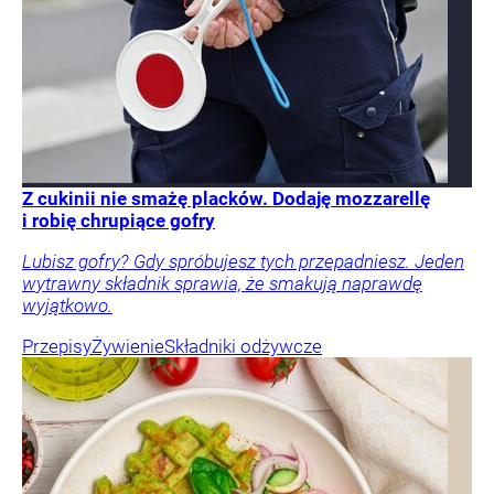
Z cukinii nie smażę placków. Dodaję mozzarellę
i robię chrupiące gofry
Lubisz gofry? Gdy spróbujesz tych przepadniesz. Jeden
wytrawny składnik sprawia, że smakują naprawdę
wyjątkowo.
Przepisy
Żywienie
Składniki odżywcze