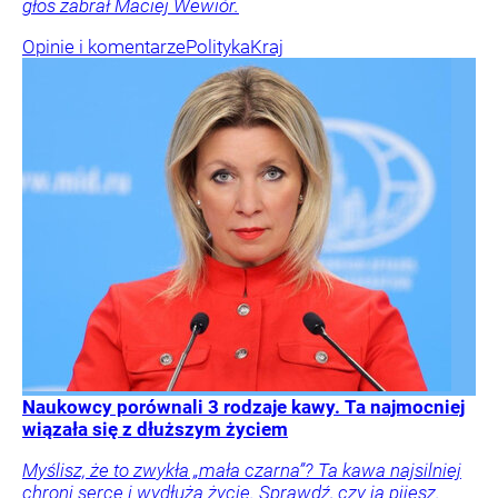
głos zabrał Maciej Wewiór.
Opinie i komentarze
Polityka
Kraj
Naukowcy porównali 3 rodzaje kawy. Ta najmocniej
wiązała się z dłuższym życiem
Myślisz, że to zwykła „mała czarna”? Ta kawa najsilniej
chroni serce i wydłuża życie. Sprawdź, czy ją pijesz.