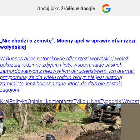
Dodaj jako
źródło w Google
„Nie chodzi o zemstę”. Mocny apel w sprawie ofiar rzezi
wołyńskiej
W Buenos Aires potomkowie ofiar rzezi wołyńskiej wciąż
pokazują rodzinne zdjęcia i listy, wspominając bliskich
zamordowanych z niezwykłym okrucieństwem. Ich dramat
przypomina, że dla wielu rodzin Wołyń nie jest historią
zamkniętą, lecz bolesną raną, która do dziś nie została
zagojona.
Kraj
Polityka
Opinie i komentarze
Tylko u Nas
Tygodnik Wprost