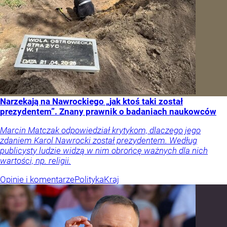
Narzekają na Nawrockiego „jak ktoś taki został
prezydentem”. Znany prawnik o badaniach naukowców
Marcin Matczak odpowiedział krytykom, dlaczego jego
zdaniem Karol Nawrocki został prezydentem. Według
publicysty ludzie widzą w nim obrońcę ważnych dla nich
wartości, np. religii.
Opinie i komentarze
Polityka
Kraj