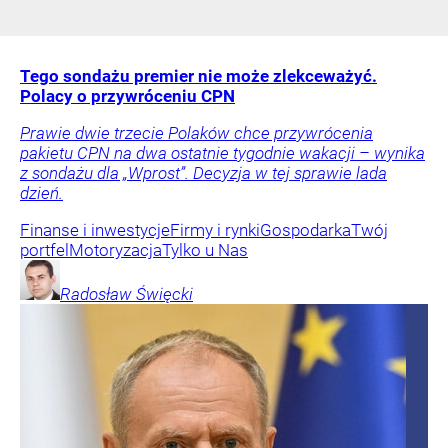
Tego sondażu premier nie może zlekceważyć.
Polacy o przywróceniu CPN
Prawie dwie trzecie Polaków chce przywrócenia
pakietu CPN na dwa ostatnie tygodnie wakacji – wynika
z sondażu dla „Wprost”. Decyzja w tej sprawie lada
dzień.
Finanse i inwestycje
Firmy i rynki
Gospodarka
Twój
portfel
Motoryzacja
Tylko u Nas
Radosław
Święcki