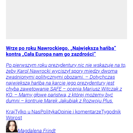
Wrze po roku Nawrockiego. „Największa hańba”
kontra „Cała Europa nam go zazdrości”
Po pierwszym roku prezydentury nic nie wskazuje na to,
żeby Karol Nawrocki wyciszył spory między dwoma
zwaśnionymi politycznymi obozami. – Dotychczas
największą hańbą na karcie jego prezydentury jest
chyba zawetowanie SAFE – ocenia Mariusz Witczak z
KO. – Mamy głowę państwa, z której możemy być
dumni – kontruje Marek Jakubiak z Rozwoju Plus.
Kraj
Tylko u Nas
Polityka
Opinie i komentarze
Tygodnik
Wprost
Magdalena
Frindt