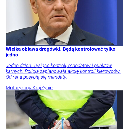
Wielka obława drogówki. Będą kontrolować tylko
jedno
Jeden dzień. Tysiące kontroli, mandatów i punktów
karnych. Policja zaplanowała akcję kontroli kierowców.
Od rana posypią się mandaty.
Motoryzacja
Kraj
Życie