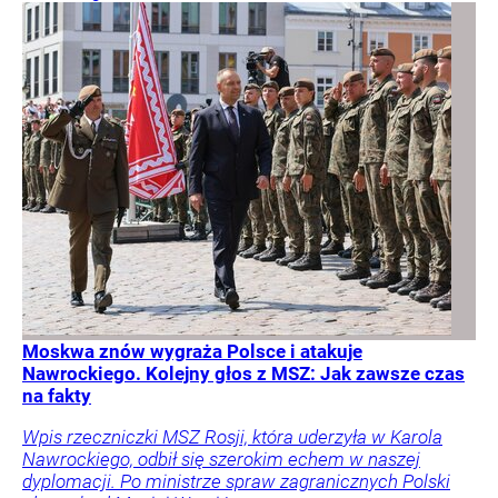
Moskwa znów wygraża Polsce i atakuje
Nawrockiego. Kolejny głos z MSZ: Jak zawsze czas
na fakty
Wpis rzeczniczki MSZ Rosji, która uderzyła w Karola
Nawrockiego, odbił się szerokim echem w naszej
dyplomacji. Po ministrze spraw zagranicznych Polski