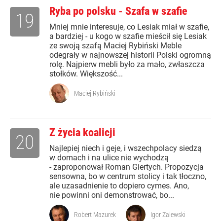
Ryba po polsku - Szafa w szafie
19
Mniej mnie interesuje, co Lesiak miał w szafie,
a bardziej - u kogo w szafie mieścił się Lesiak
ze swoją szafą Maciej Rybiński Meble
odegrały w najnowszej historii Polski ogromną
rolę. Najpierw mebli było za mało, zwłaszcza
stołków. Większość...
Maciej Rybiński
Z życia koalicji
20
Najlepiej niech i geje, i wszechpolacy siedzą
w domach i na ulice nie wychodzą
- zaproponował Roman Giertych. Propozycja
sensowna, bo w centrum stolicy i tak tłoczno,
ale uzasadnienie to dopiero cymes. Ano,
nie powinni oni demonstrować, bo...
Robert Mazurek
Igor Zalewski