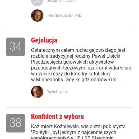
Grzegorz Indulski
Jarosław Jakimczyk
Gejolucja
34
Ostatecznym celem ruchu gejowskiego jest
rozbicie tradycyjnej rodziny Paweł Lisicki
Pięćdziesięciu gejowskich aktywistów
przepasanych tęczowymi szarfami wdarło się
w czasie mszy do katedry katolickiej
w Minneapolis. Gdy ksiądz odmówił im...
Paweł Lisicki
Konfident z wyboru
38
Kazimierz Koźniewski, wieloletni publicysta
"Polityki", był jednym z najcenniejszych
współpracowników UB i SB Sławomir