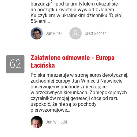
burżuazji" - pod takim tytułem ukazał się
na początku kwietnia wywiad z Janem
Kulczykiem w ukraińskim dzienniku "Djeło".
56-letni...
Jan Piński
Orest Sochar
Załatwione odmownie - Europa
62
Łacińska
Polska maszeruje w stronę eurosklerotycznej,
zachodniej Europy Jan Winiecki Naświecie
obserwujemy pochody zmierzające
w przeciwnych kierunkach. Zaniepokojonych
czytelników mojej generacji chcę od razu
uspokoić, że nie są to pochody
pierwszomajowe,...
Jan Winiecki