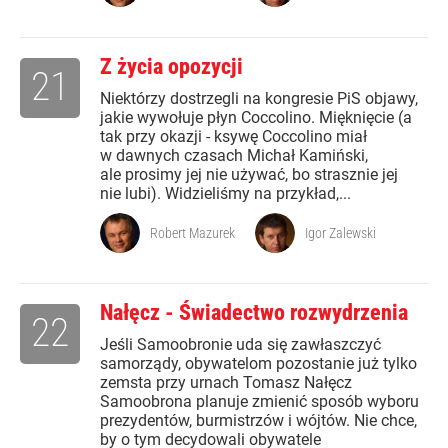
Z życia opozycji
21
Niektórzy dostrzegli na kongresie PiS objawy,
jakie wywołuje płyn Coccolino. Mięknięcie (a
tak przy okazji - ksywę Coccolino miał
w dawnych czasach Michał Kamiński,
ale prosimy jej nie używać, bo strasznie jej
nie lubi). Widzieliśmy na przykład,...
Robert Mazurek
Igor Zalewski
Nałęcz - Świadectwo rozwydrzenia
22
Jeśli Samoobronie uda się zawłaszczyć
samorządy, obywatelom pozostanie już tylko
zemsta przy urnach Tomasz Nałęcz
Samoobrona planuje zmienić sposób wyboru
prezydentów, burmistrzów i wójtów. Nie chce,
by o tym decydowali obywatele