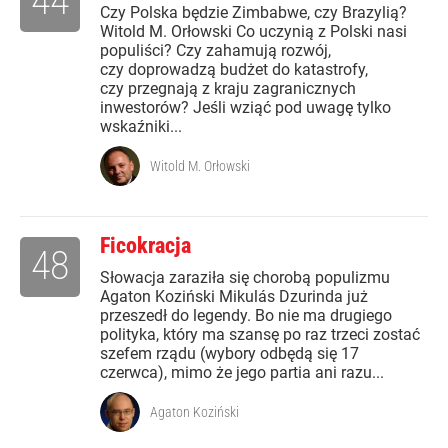
44
Czy Polska będzie Zimbabwe, czy Brazylią?
Witold M. Orłowski Co uczynią z Polski nasi
populiści? Czy zahamują rozwój,
czy doprowadzą budżet do katastrofy,
czy przegnają z kraju zagranicznych
inwestorów? Jeśli wziąć pod uwagę tylko
wskaźniki...
Witold M. Orłowski
Ficokracja
48
Słowacja zaraziła się chorobą populizmu
Agaton Koziński Mikulás Dzurinda już
przeszedł do legendy. Bo nie ma drugiego
polityka, który ma szansę po raz trzeci zostać
szefem rządu (wybory odbędą się 17
czerwca), mimo że jego partia ani razu...
Agaton Koziński