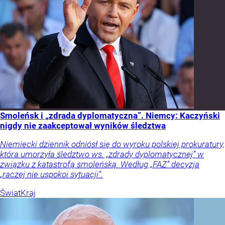
Smoleńsk i „zdrada dyplomatyczna”. Niemcy: Kaczyński
nigdy nie zaakceptował wyników śledztwa
Niemiecki dziennik odniósł się do wyroku polskiej prokuratury,
która umorzyła śledztwo ws. „zdrady dyplomatycznej” w
związku z katastrofą smoleńską. Według „FAZ” decyzja
„raczej nie uspokoi sytuacji”.
Świat
Kraj