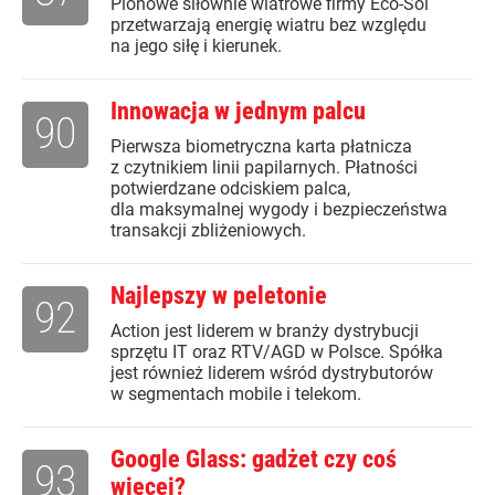
Pionowe siłownie wiatrowe firmy Eco-Sol
przetwarzają energię wiatru bez względu
na jego siłę i kierunek.
Innowacja w jednym palcu
90
Pierwsza biometryczna karta płatnicza
z czytnikiem linii papilarnych. Płatności
potwierdzane odciskiem palca,
dla maksymalnej wygody i bezpieczeństwa
transakcji zbliżeniowych.
Najlepszy w peletonie
92
Action jest liderem w branży dystrybucji
sprzętu IT oraz RTV/AGD w Polsce. Spółka
jest również liderem wśród dystrybutorów
w segmentach mobile i telekom.
Google Glass: gadżet czy coś
93
więcej?