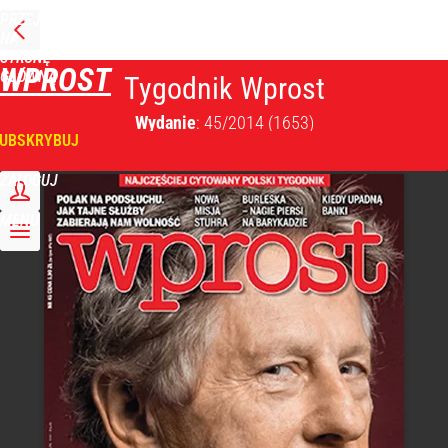
PRZEJDŹ
NA
STRONĘ
WPROST
GŁÓWNĄ
Tygodnik Wprost
Wydanie
: 45/2014
(1653)
UBSKRYBUJ
ZALOGUJ
MENU