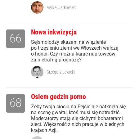
Maciej Jarkowiec
Nowa inkwizycja
66
Sejsmolodzy skazani na więzienie
po trzęsieniu ziemi we Włoszech walczą
o honor. Czy można karać naukowców
za nietrafną prognozę?
Grzegorz Lewicki
Osiem godzin porno
68
Żeby twoja ciocia na Fejsie nie natknęła się
na scenę gwałtu, ktoś musi się natrudzić.
Moderatorzy stają się cichymi bohaterami
sieci. Większość z nich pracuje w biednych
krajach Azji.