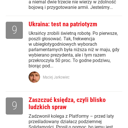
a niemal dwie trzecie nie wierzy w zdolność
bojową i przygotowanie armii. Jesteśmy...
Ukraina: test na patriotyzm
9
Ukraińcy zrobili świetną robotę. Po pierwsze,
poszli głosować. Tak, frekwencja
w ubiegłotygodniowych wyborach
parlamentarnych była niższa niż w maju, gdy
wybierano prezydenta, ale i tym razem
przekroczyła 50 proc. To godne podziwu,
biorąc pod...
Maciej Jarkowiec
Zaszczuć księdza, czyli blisko
9
ludzkich spraw
Zadzwonił kolega z Platformy – przed laty
prześladowany działacz podziemnej
Solidarności. Prosił o pomoc, bo jemu jest