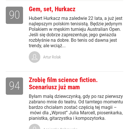
Gem, set, Hurkacz
90
Hubert Hurkacz ma zaledwie 22 lata, a już jest
najlepszym polskim tenisistą. Będzie jedynym
Polakiem w męskim turnieju Australian Open.
Jeśli się dobrze zaprezentuje, jego gwiazda
rozbłyśnie na dobre. Bo tenis od dawna jest
trendy, ale wciąż...
Artur Rolak
Zrobię film science fiction.
94
Scenariusz już mam
Byłam małą dziewczynką, gdy po raz pierwszy
zabrano mnie do teatru. Od tamtego momentu
bardzo chciałam zostać częścią tej magii –
mówi dla „Wprost” Julia Marcell, piosenkarka,
pianistka, gitarzystka i kompozytorka.