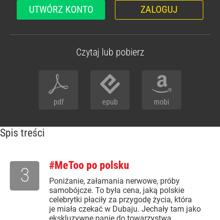
UTWÓRZ KONTO
ZALOGUJ
Czytaj lub pobierz
pdf
epub
mobi
Spis treści
#MeToo po polsku
3
Poniżanie, załamania nerwowe, próby
samobójcze. To była cena, jaką polskie
celebrytki płaciły za przygodę życia, która
je miała czekać w Dubaju. Jechały tam jako
ekskluzywne panie do towarzystwa,