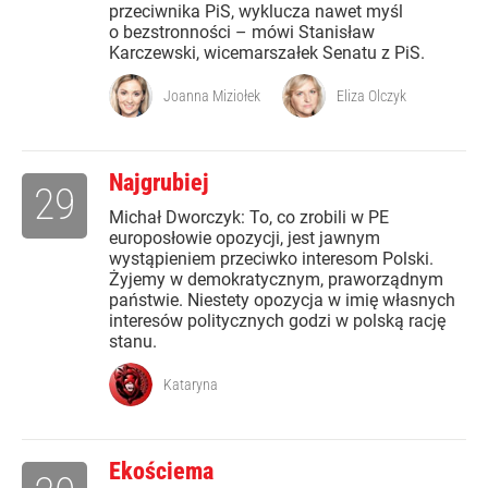
przeciwnika PiS, wyklucza nawet myśl
o bezstronności – mówi Stanisław
Karczewski, wicemarszałek Senatu z PiS.
Joanna Miziołek
Eliza Olczyk
Najgrubiej
29
Michał Dworczyk: To, co zrobili w PE
europosłowie opozycji, jest jawnym
wystąpieniem przeciwko interesom Polski.
Żyjemy w demokratycznym, praworządnym
państwie. Niestety opozycja w imię własnych
interesów politycznych godzi w polską rację
stanu.
Kataryna
Ekościema