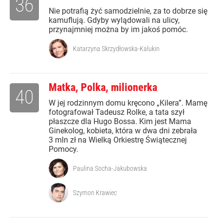
36
Nie potrafią żyć samodzielnie, za to dobrze się
kamuflują. Gdyby wylądowali na ulicy,
przynajmniej można by im jakoś pomóc.
Katarzyna Skrzydłowska-Kalukin
Matka, Polka, milionerka
40
W jej rodzinnym domu kręcono „Kilera”. Mamę
fotografował Tadeusz Rolke, a tata szył
płaszcze dla Hugo Bossa. Kim jest Mama
Ginekolog, kobieta, która w dwa dni zebrała
3 mln zł na Wielką Orkiestrę Świątecznej
Pomocy.
Paulina Socha-Jakubowska
Szymon Krawiec