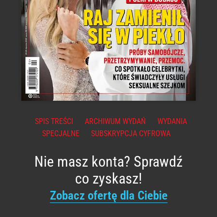
SPIS TREŚCI
ARCHIWUM WYDAŃ
WYDANIA
SPECJALNE
SUBSKRYPCJA CYFROWA
Nie masz konta? Sprawdź
co zyskasz!
Zobacz ofertę dla Ciebie