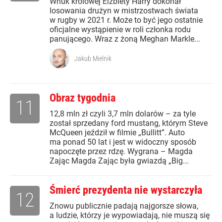
Wnuk królowej Elżbiety Harry dokonał
losowania drużyn w mistrzostwach świata
w rugby w 2021 r. Może to być jego ostatnie
oficjalne wystąpienie w roli członka rodu
panującego. Wraz z żoną Meghan Markle...
Jakub Mielnik
Obraz tygodnia
11
12,8 mln zł czyli 3,7 mln dolarów – za tyle
został sprzedany ford mustang, którym Steve
McQueen jeździł w filmie „Bullitt”. Auto
ma ponad 50 lat i jest w widoczny sposób
napoczęte przez rdzę. Wygrana – Magda
Zając Magda Zając była gwiazdą „Big...
Śmierć prezydenta nie wystarczyła
12
Znowu publicznie padają najgorsze słowa,
a ludzie, którzy je wypowiadają, nie muszą się