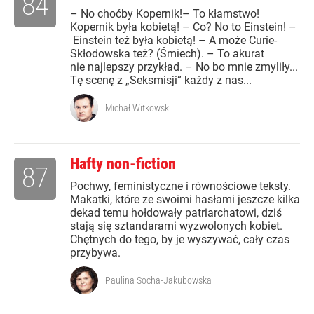
84
– No choćby Kopernik!– To kłamstwo!
Kopernik była kobietą! – Co? No to Einstein! –
Einstein też była kobietą! – A może Curie-
Skłodowska też? (Śmiech). – To akurat
nie najlepszy przykład. – No bo mnie zmyliły...
Tę scenę z „Seksmisji” każdy z nas...
Michał Witkowski
Hafty non-fiction
87
Pochwy, feministyczne i równościowe teksty.
Makatki, które ze swoimi hasłami jeszcze kilka
dekad temu hołdowały patriarchatowi, dziś
stają się sztandarami wyzwolonych kobiet.
Chętnych do tego, by je wyszywać, cały czas
przybywa.
Paulina Socha-Jakubowska