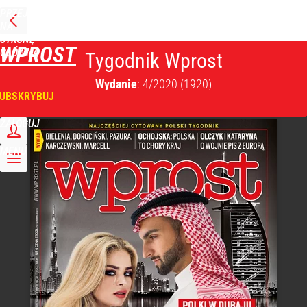
PRZEJDŹ
NA
STRONĘ
WPROST
GŁÓWNĄ
Tygodnik Wprost
Wydanie
: 4/2020
(1920)
UBSKRYBUJ
ZALOGUJ
MENU