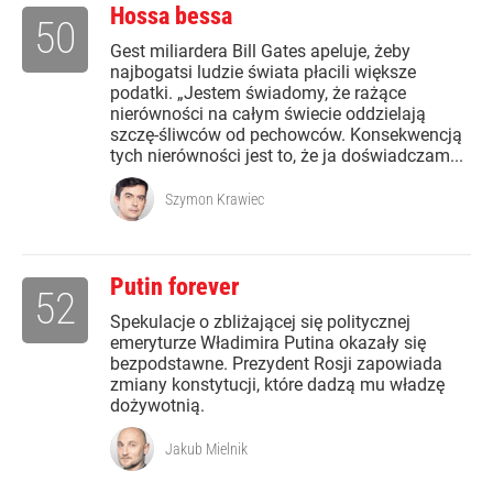
Hossa bessa
50
Gest miliardera Bill Gates apeluje, żeby
najbogatsi ludzie świata płacili większe
podatki. „Jestem świadomy, że rażące
nierówności na całym świecie oddzielają
szczę-śliwców od pechowców. Konsekwencją
tych nierówności jest to, że ja doświadczam...
Szymon Krawiec
Putin forever
52
Spekulacje o zbliżającej się politycznej
emeryturze Władimira Putina okazały się
bezpodstawne. Prezydent Rosji zapowiada
zmiany konstytucji, które dadzą mu władzę
dożywotnią.
Jakub Mielnik