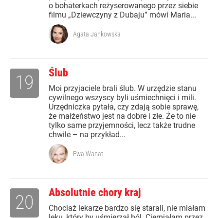
o bohaterkach reżyserowanego przez siebie
filmu „Dziewczyny z Dubaju” mówi Maria...
Agata Jankowska
Ślub
19
Moi przyjaciele brali ślub. W urzędzie stanu
cywilnego wszyscy byli uśmiechnięci i mili.
Urzędniczka pytała, czy zdają sobie sprawę,
że małżeństwo jest na dobre i złe. Że to nie
tylko same przyjemności, lecz także trudne
chwile – na przykład...
Ewa Wanat
Absolutnie chory kraj
20
Chociaż lekarze bardzo się starali, nie miałam
leku, który by uśmierzał ból. Cierpiałam przez