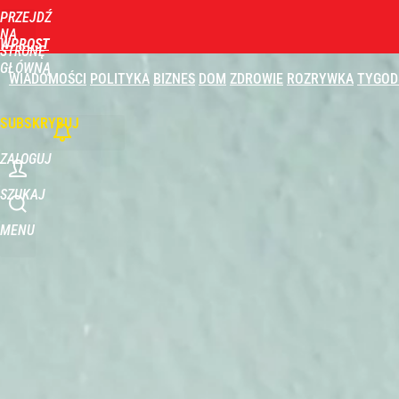
PRZEJDŹ
Udostępnij
0
Skomentuj
NA
WPROST
STRONĘ
GŁÓWNĄ
WIADOMOŚCI
POLITYKA
BIZNES
DOM
ZDROWIE
ROZRYWKA
TYGOD
SUBSKRYBUJ
ZALOGUJ
SZUKAJ
MENU