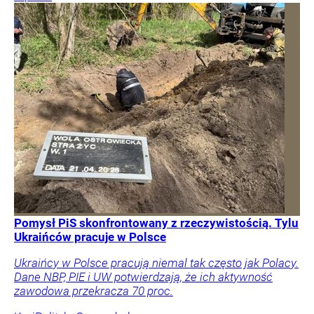
Pomysł PiS skonfrontowany z rzeczywistością. Tylu
Ukraińców pracuje w Polsce
Ukraińcy w Polsce pracują niemal tak często jak Polacy.
Dane NBP, PIE i UW potwierdzają, że ich aktywność
zawodowa przekracza 70 proc.