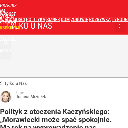
PRZEJDŹ
NA
WPROST
STRONĘ
WIADOMOŚCI
POLITYKA
BIZNES
DOM
ZDROWIE
ROZRYWKA
TYGODN
GŁÓWNĄ
TYLKO U NAS
UBSKRYBUJ
ZALOGUJ
MENU
Tylko u Nas
Autor:
Joanna Miziołek
Polityk z otoczenia Kaczyńskiego:
„Morawiecki może spać spokojnie.
Ma rok na wyprowadzenie nas