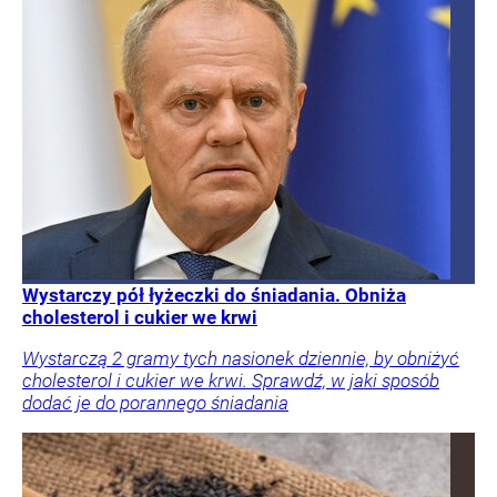
Wystarczy pół łyżeczki do śniadania. Obniża
cholesterol i cukier we krwi
Wystarczą 2 gramy tych nasionek dziennie, by obniżyć
cholesterol i cukier we krwi. Sprawdź, w jaki sposób
dodać je do porannego śniadania