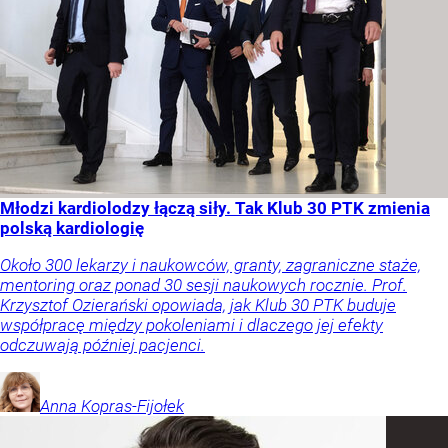
Młodzi kardiolodzy łączą siły. Tak Klub 30 PTK zmienia
polską kardiologię
Około 300 lekarzy i naukowców, granty, zagraniczne staże,
mentoring oraz ponad 30 sesji naukowych rocznie. Prof.
Krzysztof Ozierański opowiada, jak Klub 30 PTK buduje
współpracę między pokoleniami i dlaczego jej efekty
odczuwają później pacjenci.
Anna
Kopras-Fijołek