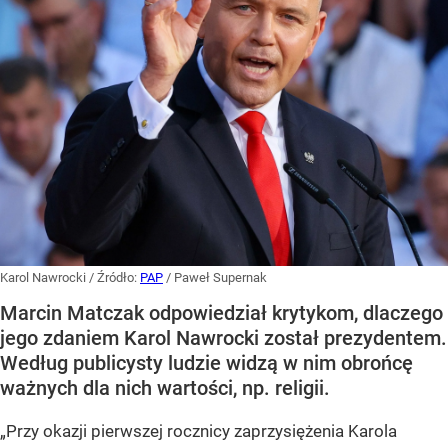
Karol Nawrocki
/ Źródło:
PAP
/
Paweł Supernak
Marcin Matczak odpowiedział krytykom, dlaczego
jego zdaniem Karol Nawrocki został prezydentem.
Według publicysty ludzie widzą w nim obrońcę
ważnych dla nich wartości, np. religii.
„Przy okazji pierwszej rocznicy zaprzysiężenia Karola