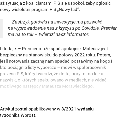
aż sytuacja z koalicjantami PiS się uspokoi, żeby ogłosić
nowy wieloletni program PiS „Nowy ład”.
– Zastrzyk gotówki na inwestycje ma pozwolić
na wyprowadzenie nas z kryzysu po Covidzie. Premier
ma na to rok – twierdzi nasz informator.
I dodaje: – Premier może spać spokojnie. Mateusz jest
bezpieczny na stanowisku do połowy 2022 roku. Potem,
jeśli notowania zaczną nam spadać, postawimy na kogoś,
kto pociągnie listy wyborcze – mówi współpracownik
prezesa PiS, który twierdzi, że do tej pory mimo kilku
nazwisk, o których spekulowano w mediach, nie widać
możliwego następcy Mateusza Morawieckiego.
Artykuł został opublikowany w
8/2021 wydaniu
tygodnika Wprost
.