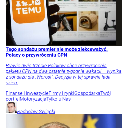
Tego sondażu premier nie może zlekceważyć.
Polacy o przywróceniu CPN
Prawie dwie trzecie Polaków chce przywrócenia
pakietu CPN na dwa ostatnie tygodnie wakacji – wynika
z sondażu dla „Wprost”. Decyzja w tej sprawie lada
dzień.
Finanse i inwestycje
Firmy i rynki
Gospodarka
Twój
portfel
Motoryzacja
Tylko u Nas
Radosław
Święcki