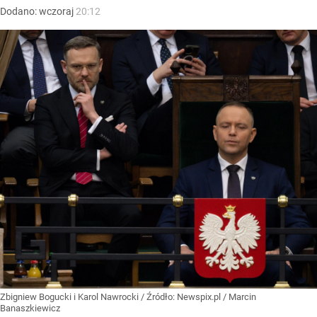
Dodano:
wczoraj
20:12
Zbigniew Bogucki i Karol Nawrocki
/ Źródło:
Newspix.pl
/
Marcin
Banaszkiewicz