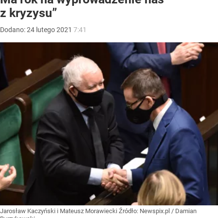
z kryzysu”
Dodano:
24
lutego
2021
7:41
Jarosław Kaczyński i Mateusz Morawiecki
Źródło:
Newspix.pl
/
Damian