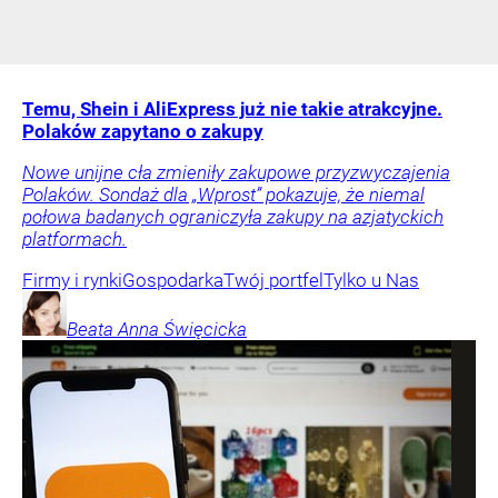
Temu, Shein i AliExpress już nie takie atrakcyjne.
Polaków zapytano o zakupy
Nowe unijne cła zmieniły zakupowe przyzwyczajenia
Polaków. Sondaż dla „Wprost” pokazuje, że niemal
połowa badanych ograniczyła zakupy na azjatyckich
platformach.
Firmy i rynki
Gospodarka
Twój portfel
Tylko u Nas
Beata Anna
Święcicka