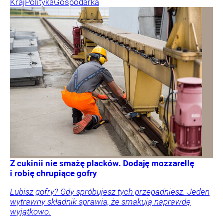
Kraj
Polityka
Gospodarka
Z cukinii nie smażę placków. Dodaję mozzarellę
i robię chrupiące gofry
Lubisz gofry? Gdy spróbujesz tych przepadniesz. Jeden
wytrawny składnik sprawia, że smakują naprawdę
wyjątkowo.