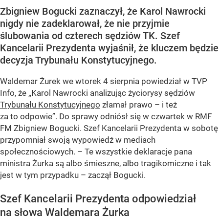
Zbigniew Bogucki zaznaczył, że Karol Nawrocki
nigdy nie zadeklarował, że nie przyjmie
ślubowania od czterech sędziów TK. Szef
Kancelarii Prezydenta wyjaśnił, że kluczem będzie
decyzja Trybunału Konstytucyjnego.
Waldemar Żurek we wtorek 4 sierpnia powiedział w TVP
Info, że „Karol Nawrocki analizując życiorysy sędziów
Trybunału Konstytucyjnego
złamał prawo – i też
za to odpowie”. Do sprawy odniósł się w czwartek w RMF
FM Zbigniew Bogucki. Szef Kancelarii Prezydenta w sobotę
przypomniał swoją wypowiedź w mediach
społecznościowych. – Te wszystkie deklaracje pana
ministra Żurka są albo śmieszne, albo tragikomiczne i tak
jest w tym przypadku – zaczął Bogucki.
Szef Kancelarii Prezydenta odpowiedział
na słowa Waldemara Żurka