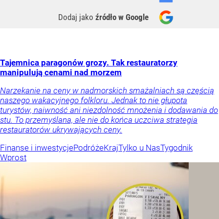
Dodaj jako
źródło w Google
Tajemnica paragonów grozy. Tak restauratorzy
manipulują cenami nad morzem
Narzekanie na ceny w nadmorskich smażalniach są częścią
naszego wakacyjnego folkloru. Jednak to nie głupota
turystów, naiwność ani niezdolność mnożenia i dodawania do
stu. To przemyślana, ale nie do końca uczciwa strategia
restauratorów ukrywających ceny.
Finanse i inwestycje
Podróże
Kraj
Tylko u Nas
Tygodnik
Wprost