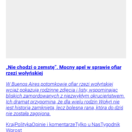
„Nie chodzi o zemstę”. Mocny apel w sprawie ofiar
rzezi wołyńskiej
W Buenos Aires potomkowie ofiar rzezi wołyńskiej
wciąż pokazują rodzinne zdjęcia i listy, wspominając
bliskich zamordowanych z niezwykłym okrucieństwem.
Ich dramat przypomina, że dla wielu rodzin Wołyń nie
jest historią zamkniętą, lecz bolesną raną, która do dziś
nie została zagojona.
Kraj
Polityka
Opinie i komentarze
Tylko u Nas
Tygodnik
Wprost