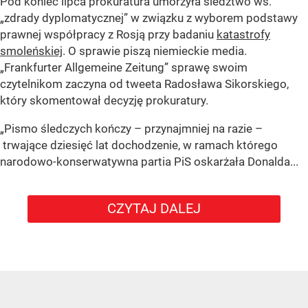
Pod koniec lipca prokuratura umorzyła śledztwo ws.
„zdrady dyplomatycznej” w związku z wyborem podstawy
prawnej współpracy z Rosją przy badaniu
katastrofy
smoleńskiej
. O sprawie piszą niemieckie media.
„Frankfurter Allgemeine Zeitung” sprawę swoim
czytelnikom zaczyna od tweeta Radosława Sikorskiego,
który skomentował decyzję prokuratury.
„Pismo śledczych kończy – przynajmniej na razie –
trwające dziesięć lat dochodzenie, w ramach którego
narodowo-konserwatywna partia PiS oskarżała Donalda...
CZYTAJ DALEJ