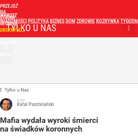
PRZEJDŹ
NA
WPROST
STRONĘ
WIADOMOŚCI
POLITYKA
BIZNES
DOM
ZDROWIE
ROZRYWKA
TYGODN
GŁÓWNĄ
TYLKO U NAS
UBSKRYBUJ
ZALOGUJ
MENU
Tylko u Nas
Autor:
Rafał Pasztelański
Mafia wydała wyroki śmierci
na świadków koronnych