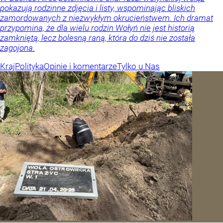
pokazują rodzinne zdjęcia i listy, wspominając bliskich
zamordowanych z niezwykłym okrucieństwem. Ich dramat
przypomina, że dla wielu rodzin Wołyń nie jest historią
zamkniętą, lecz bolesną raną, która do dziś nie została
zagojona.
Kraj
Polityka
Opinie i komentarze
Tylko u Nas