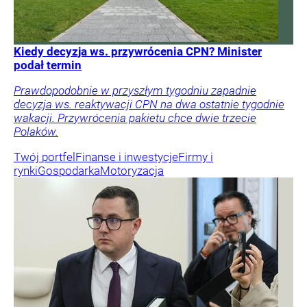
Kiedy decyzja ws. przywrócenia CPN? Minister
podał termin
Prawdopodobnie w przyszłym tygodniu zapadnie
decyzja ws. reaktywacji CPN na dwa ostatnie tygodnie
wakacji. Przywrócenia pakietu chce dwie trzecie
Polaków.
Twój portfel
Finanse i inwestycje
Firmy i
rynki
Gospodarka
Motoryzacja