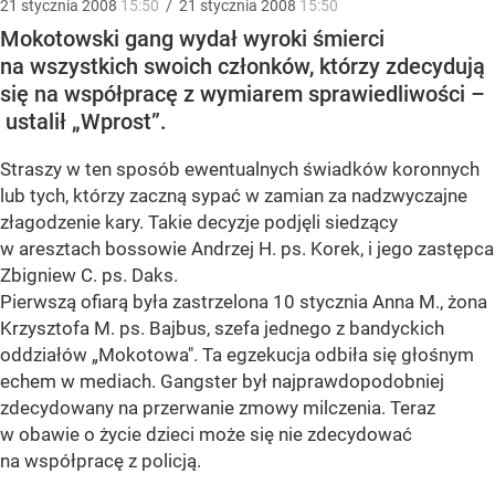
21
stycznia
2008
15:50
/
21
stycznia
2008
15:50
Mokotowski gang wydał wyroki śmierci
na wszystkich swoich członków, którzy zdecydują
się na współpracę z wymiarem sprawiedliwości –
ustalił „Wprost”.
Straszy w ten sposób ewentualnych świadków koronnych
lub tych, którzy zaczną sypać w zamian za nadzwyczajne
złagodzenie kary. Takie decyzje podjęli siedzący
w aresztach bossowie Andrzej H. ps. Korek, i jego zastępca
Zbigniew C. ps. Daks.
Pierwszą ofiarą była zastrzelona 10 stycznia Anna M., żona
Krzysztofa M. ps. Bajbus, szefa jednego z bandyckich
oddziałów „Mokotowa". Ta egzekucja odbiła się głośnym
echem w mediach. Gangster był najprawdopodobniej
zdecydowany na przerwanie zmowy milczenia. Teraz
w obawie o życie dzieci może się nie zdecydować
na współpracę z policją.