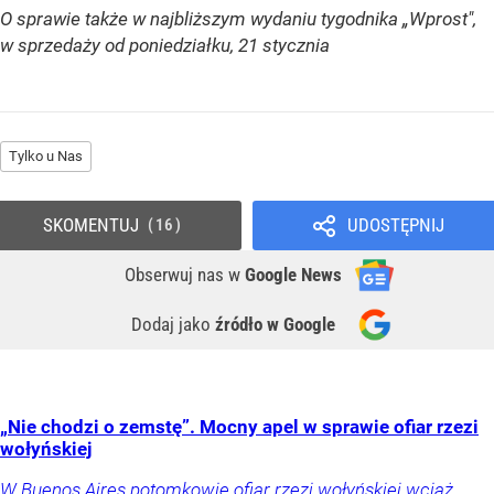
O sprawie także w najbliższym wydaniu tygodnika „Wprost",
w sprzedaży od poniedziałku, 21 stycznia
Tylko u Nas
SKOMENTUJ
UDOSTĘPNIJ
16
Obserwuj nas
w
Google News
Dodaj jako
źródło w Google
„Nie chodzi o zemstę”. Mocny apel w sprawie ofiar rzezi
wołyńskiej
W Buenos Aires potomkowie ofiar rzezi wołyńskiej wciąż