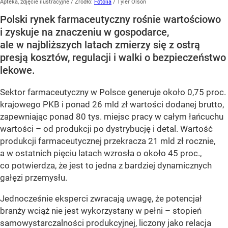
Apteka, zdjęcie ilustracyjne
/ Źródło:
Fotolia
/
Tyler Olson
Polski rynek farmaceutyczny rośnie wartościowo
i zyskuje na znaczeniu w gospodarce,
ale w najbliższych latach zmierzy się z ostrą
presją kosztów, regulacji i walki o bezpieczeństwo
lekowe.
Sektor farmaceutyczny w Polsce generuje około 0,75 proc.
krajowego PKB i ponad 26 mld zł wartości dodanej brutto,
zapewniając ponad 80 tys. miejsc pracy w całym łańcuchu
wartości – od produkcji po dystrybucję i detal. Wartość
produkcji farmaceutycznej przekracza 21 mld zł rocznie,
a w ostatnich pięciu latach wzrosła o około 45 proc.,
co potwierdza, że jest to jedna z bardziej dynamicznych
gałęzi przemysłu.
Jednocześnie eksperci zwracają uwagę, że potencjał
branży wciąż nie jest wykorzystany w pełni – stopień
samowystarczalności produkcyjnej, liczony jako relacja