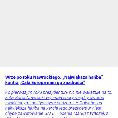
Wrze po roku Nawrockiego. „Największa hańba”
kontra „Cała Europa nam go zazdrości”
Po pierwszym roku prezydentury nic nie wskazuje na to,
żeby Karol Nawrocki wyciszył spory między dwoma
zwaśnionymi politycznymi obozami. – Dotychczas
największą hańbą na karcie jego prezydentury jest
chyba zawetowanie SAFE – ocenia Mariusz Witczak z