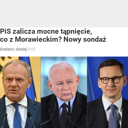
PiS zalicza mocne tąpnięcie,
co z Morawieckim? Nowy sondaż
Dodano:
dzisiaj
9:53