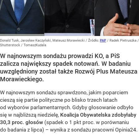
Donald Tusk, Jarosław Kaczyński, Mateusz Morawiecki
/ Źródło:
PAP
/
Radek Pietruszka /
Shutterstock / TomaszKudala
W najnowszym sondażu prowadzi KO, a PiS
zalicza największy spadek notowań. W badaniu
uwzględniony został także Rozwój Plus Mateusza
Morawieckiego.
W najnowszym sondażu sprawdzono, jakim poparciem
cieszą się partie polityczne po blisko trzech latach
od wyborów parlamentarnych. Gdyby głosowanie odbyło
się w najbliższą niedzielę,
Koalicja Obywatelska zdobyłaby
30,3 proc. głosów
(spadek o 1 pkt proc. w porównaniu
do badania z lipca) – wynika z sondażu pracowni Opinia24.