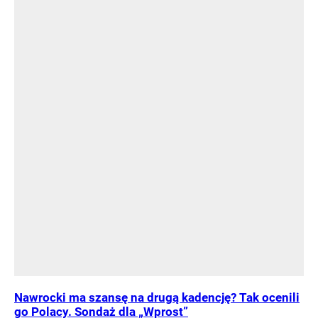
Nawrocki ma szansę na drugą kadencję? Tak ocenili
go Polacy. Sondaż dla „Wprost”