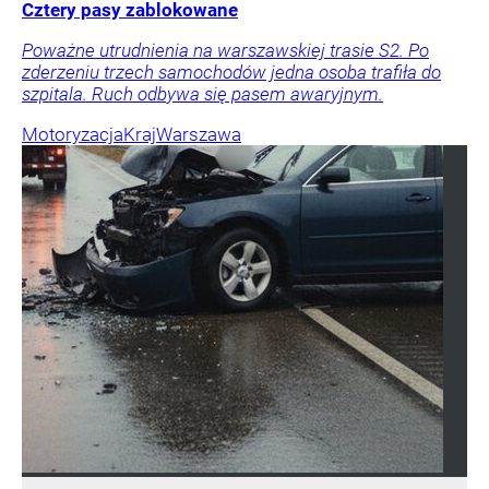
Cztery pasy zablokowane
Poważne utrudnienia na warszawskiej trasie S2. Po
zderzeniu trzech samochodów jedna osoba trafiła do
szpitala. Ruch odbywa się pasem awaryjnym.
Motoryzacja
Kraj
Warszawa