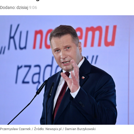
Dodano:
dzisiaj
9:06
Przemysław Czarnek
/ Źródło:
Newspix.pl
/
Damian Burzykowski