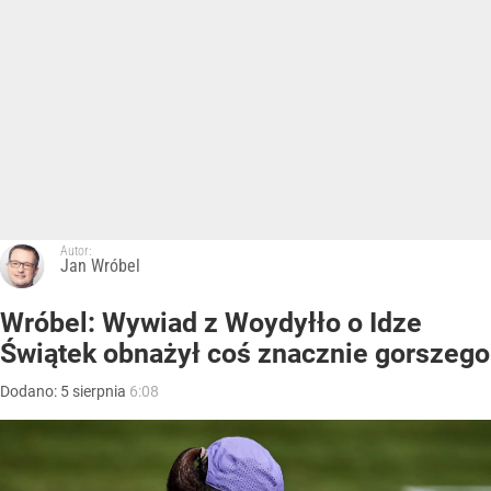
Autor:
Jan Wróbel
Wróbel: Wywiad z Woydyłło o Idze
Świątek obnażył coś znacznie gorszego
Dodano:
5
sierpnia
6:08