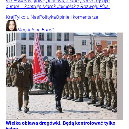
KO. – Mamy głowę państwa, z której możemy być
dumni – kontruje Marek Jakubiak z Rozwoju Plus.
Kraj
Tylko u Nas
Polityka
Opinie i komentarze
Magdalena
Frindt
Wielka obława drogówki. Będą kontrolować tylko
jedno