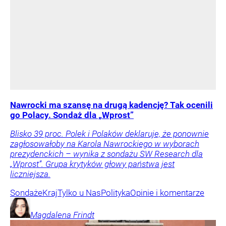
Nawrocki ma szansę na drugą kadencję? Tak ocenili
go Polacy. Sondaż dla „Wprost”
Blisko 39 proc. Polek i Polaków deklaruje, że ponownie
zagłosowałoby na Karola Nawrockiego w wyborach
prezydenckich – wynika z sondażu SW Research dla
„Wprost”. Grupa krytyków głowy państwa jest
liczniejsza.
Sondaże
Kraj
Tylko u Nas
Polityka
Opinie i komentarze
Magdalena
Frindt