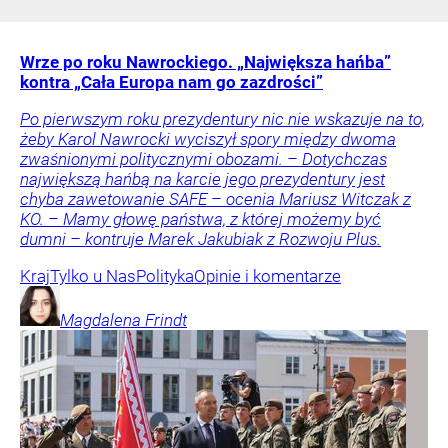
Wrze po roku Nawrockiego. „Największa hańba”
kontra „Cała Europa nam go zazdrości”
Po pierwszym roku prezydentury nic nie wskazuje na to,
żeby Karol Nawrocki wyciszył spory między dwoma
zwaśnionymi politycznymi obozami. – Dotychczas
największą hańbą na karcie jego prezydentury jest
chyba zawetowanie SAFE – ocenia Mariusz Witczak z
KO. – Mamy głowę państwa, z której możemy być
dumni – kontruje Marek Jakubiak z Rozwoju Plus.
Kraj
Tylko u Nas
Polityka
Opinie i komentarze
Magdalena
Frindt