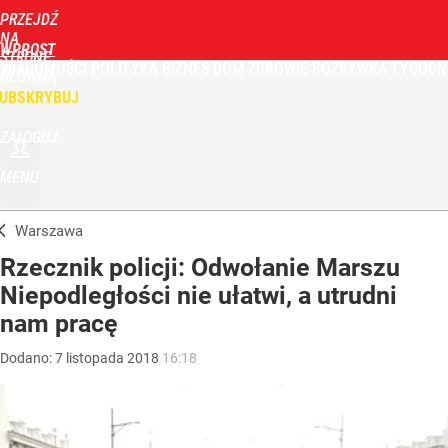
PRZEJDŹ
NA
WPROST
STRONĘ
WIADOMOŚCI
POLITYKA
BIZNES
DOM
ZDROWIE
ROZRYWKA
TYGODN
GŁÓWNĄ
UBSKRYBUJ
ZALOGUJ
MENU
Warszawa
Rzecznik policji: Odwołanie Marszu
Niepodległości nie ułatwi, a utrudni
nam pracę
Dodano:
7
listopada
2018
16:18