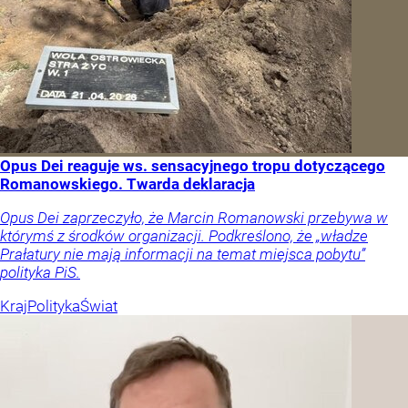
Opus Dei reaguje ws. sensacyjnego tropu dotyczącego
Romanowskiego. Twarda deklaracja
Opus Dei zaprzeczyło, że Marcin Romanowski przebywa w
którymś z środków organizacji. Podkreślono, że „władze
Prałatury nie mają informacji na temat miejsca pobytu”
polityka PiS.
Kraj
Polityka
Świat