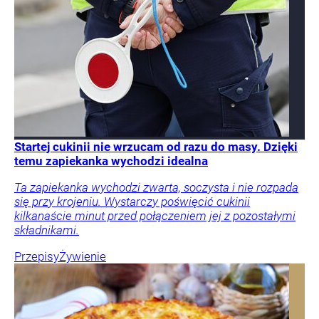
Startej cukinii nie wrzucam od razu do masy. Dzięki
temu zapiekanka wychodzi idealna
Ta zapiekanka wychodzi zwarta, soczysta i nie rozpada
się przy krojeniu. Wystarczy poświęcić cukinii
kilkanaście minut przed połączeniem jej z pozostałymi
składnikami.
Przepisy
Żywienie