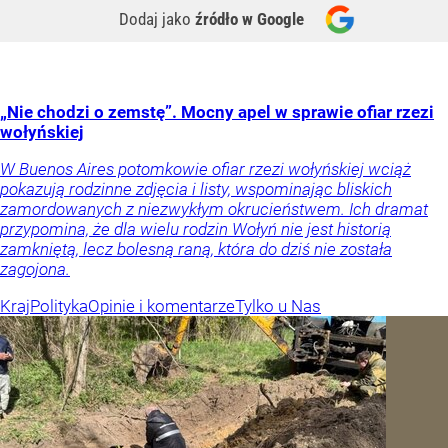
Dodaj jako
źródło w Google
„Nie chodzi o zemstę”. Mocny apel w sprawie ofiar rzezi
wołyńskiej
W Buenos Aires potomkowie ofiar rzezi wołyńskiej wciąż
pokazują rodzinne zdjęcia i listy, wspominając bliskich
zamordowanych z niezwykłym okrucieństwem. Ich dramat
przypomina, że dla wielu rodzin Wołyń nie jest historią
zamkniętą, lecz bolesną raną, która do dziś nie została
zagojona.
Kraj
Polityka
Opinie i komentarze
Tylko u Nas