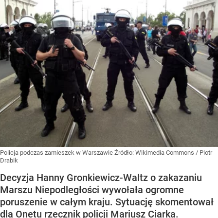
Policja podczas zamieszek w Warszawie
Źródło:
Wikimedia Commons
/
Piotr
Drabik
Decyzja Hanny Gronkiewicz-Waltz o zakazaniu
Marszu Niepodległości wywołała ogromne
poruszenie w całym kraju. Sytuację skomentował
dla Onetu rzecznik policji Mariusz Ciarka.