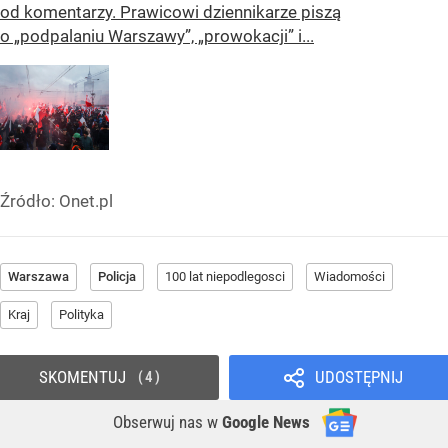
od komentarzy. Prawicowi dziennikarze piszą
o „podpalaniu Warszawy”, „prowokacji” i...
Źródło:
Onet.pl
Warszawa
Policja
100 lat niepodlegosci
Wiadomości
Kraj
Polityka
SKOMENTUJ
UDOSTĘPNIJ
4
Obserwuj nas
w
Google News