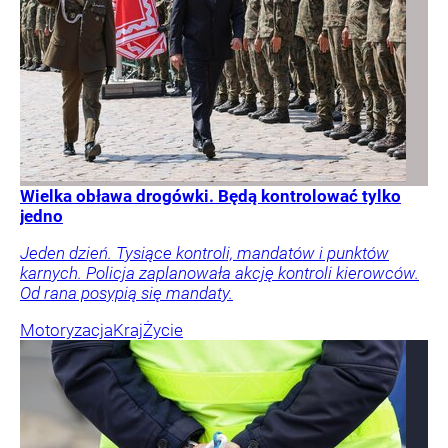
Wielka obława drogówki. Będą kontrolować tylko
jedno
Jeden dzień. Tysiące kontroli, mandatów i punktów
karnych. Policja zaplanowała akcję kontroli kierowców.
Od rana posypią się mandaty.
Motoryzacja
Kraj
Życie