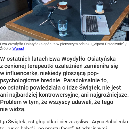
Ewa Woydyłło-Osiatyńska gościła w pierwszym odcinku „Wpost Przeciwnie”
/
Źródło:
Wprost
W ostatnich latach Ewa Woydyłło-Osiatyńska
z cenionej terapeutki uzależnień zamieniła się
w influencerkę, niekiedy głoszącą pop-
psychologiczne brednie. Paradoksalnie to,
co ostatnio powiedziała o Idze Świątek, nie jest
ani najbardziej kontrowersyjne, ani najgroźniejsze.
Problem w tym, że wszyscy udawali, że tego
nie widzą.
Iga Świątek jest głupiutka i nieszczęśliwa. Aryna Sabalenko
to „ruska baba” i „po prostu facet”. Między innymi