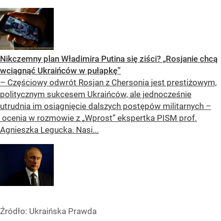
Nikczemny plan Władimira Putina się ziści? „Rosjanie chcą
wciągnąć Ukraińców w pułapkę”
– Częściowy odwrót Rosjan z Chersonia jest prestiżowym,
politycznym sukcesem Ukraińców, ale jednocześnie
utrudnia im osiągnięcie dalszych postępów militarnych –
ocenia w rozmowie z „Wprost” ekspertka PISM prof.
Agnieszka Legucka. Nasi...
Źródło:
Ukraińska Prawda