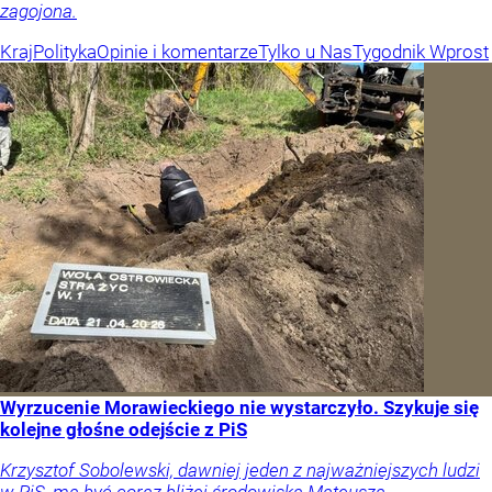
zagojona.
Kraj
Polityka
Opinie i komentarze
Tylko u Nas
Tygodnik Wprost
Wyrzucenie Morawieckiego nie wystarczyło. Szykuje się
kolejne głośne odejście z PiS
Krzysztof Sobolewski, dawniej jeden z najważniejszych ludzi
w PiS, ma być coraz bliżej środowiska Mateusza