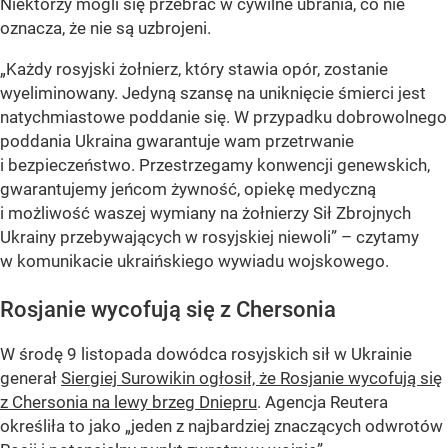
Niektórzy mogli się przebrać w cywilne ubrania, co nie
oznacza, że nie są uzbrojeni.
„Każdy rosyjski żołnierz, który stawia opór, zostanie
wyeliminowany. Jedyną szansę na uniknięcie śmierci jest
natychmiastowe poddanie się. W przypadku dobrowolnego
poddania Ukraina gwarantuje wam przetrwanie
i bezpieczeństwo. Przestrzegamy konwencji genewskich,
gwarantujemy jeńcom żywność, opiekę medyczną
i możliwość waszej wymiany na żołnierzy Sił Zbrojnych
Ukrainy przebywających w rosyjskiej niewoli” – czytamy
w komunikacie ukraińskiego wywiadu wojskowego.
Rosjanie wycofują się z Chersonia
W środę 9 listopada dowódca rosyjskich sił w Ukrainie
generał
Siergiej Surowikin ogłosił, że Rosjanie wycofują się
z Chersonia na lewy brzeg Dniepru
. Agencja Reutera
określiła to jako „jeden z najbardziej znaczących odwrotów