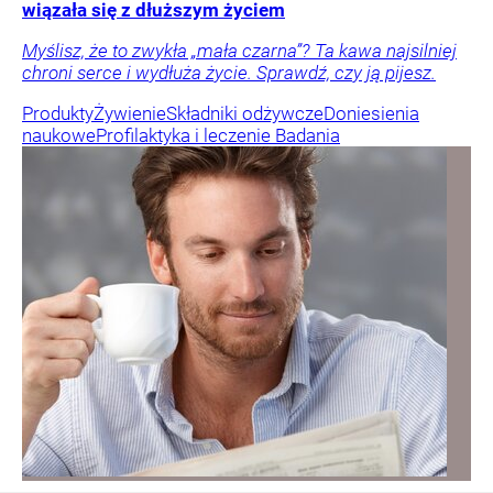
wiązała się z dłuższym życiem
Myślisz, że to zwykła „mała czarna”? Ta kawa najsilniej
chroni serce i wydłuża życie. Sprawdź, czy ją pijesz.
Produkty
Żywienie
Składniki odżywcze
Doniesienia
naukowe
Profilaktyka i leczenie
Badania