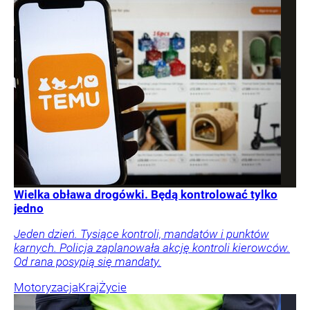
Wielka obława drogówki. Będą kontrolować tylko
jedno
Jeden dzień. Tysiące kontroli, mandatów i punktów
karnych. Policja zaplanowała akcję kontroli kierowców.
Od rana posypią się mandaty.
Motoryzacja
Kraj
Życie