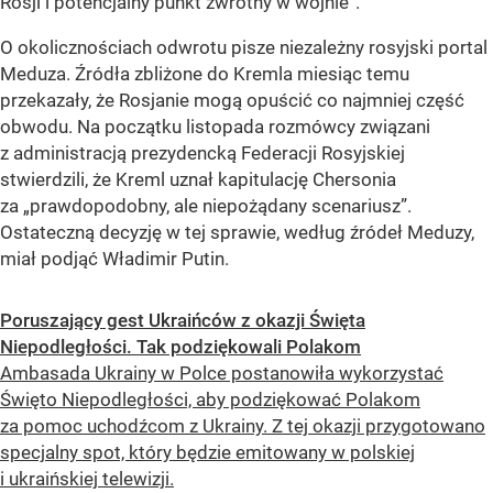
Rosji i potencjalny punkt zwrotny w wojnie”.
O okolicznościach odwrotu pisze niezależny rosyjski portal
Meduza. Źródła zbliżone do Kremla miesiąc temu
przekazały, że Rosjanie mogą opuścić co najmniej część
obwodu. Na początku listopada rozmówcy związani
z administracją prezydencką Federacji Rosyjskiej
stwierdzili, że Kreml uznał kapitulację Chersonia
za „prawdopodobny, ale niepożądany scenariusz”.
Ostateczną decyzję w tej sprawie, według źródeł Meduzy,
miał podjąć Władimir Putin.
Poruszający gest Ukraińców z okazji Święta
Niepodległości. Tak podziękowali Polakom
Ambasada Ukrainy w Polce postanowiła wykorzystać
Święto Niepodległości, aby podziękować Polakom
za pomoc uchodźcom z Ukrainy. Z tej okazji przygotowano
specjalny spot, który będzie emitowany w polskiej
i ukraińskiej telewizji.