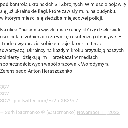
pod kontrolą ukraińskich Sił Zbrojnych. W mieście pojawiły
się już ukraińskie flagi, które zawisły m.in. na budynku,
w którym mieści się siedziba miejscowej policji.
Na ulice Chersonia wyszli mieszkańcy, którzy dziękowali
ukraińskim żołnierzom za walkę i skuteczną ofensywę. –
Trudno wyobrazić sobie emocje, które im teraz
towarzyszą! Ukraińcy na każdym kroku przytulają naszych
żołnierzy i dziękują im – przekazał w mediach
społecznościowych współpracownik Wołodymyra
Zełenskiego Anton Heraszczenko.
ЗСУ
ЗСУ
ЗСУ!!!
pic.twitter.com/Ex2mXBX9s7
— Serhii Sternenko ✙ (@sternenko)
November 11, 2022