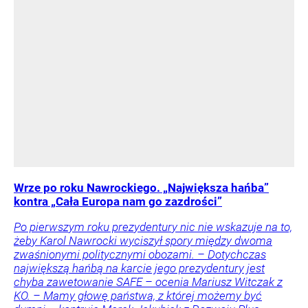
Wrze po roku Nawrockiego. „Największa hańba”
kontra „Cała Europa nam go zazdrości”
Po pierwszym roku prezydentury nic nie wskazuje na to,
żeby Karol Nawrocki wyciszył spory między dwoma
zwaśnionymi politycznymi obozami. – Dotychczas
największą hańbą na karcie jego prezydentury jest
chyba zawetowanie SAFE – ocenia Mariusz Witczak z
KO. – Mamy głowę państwa, z której możemy być