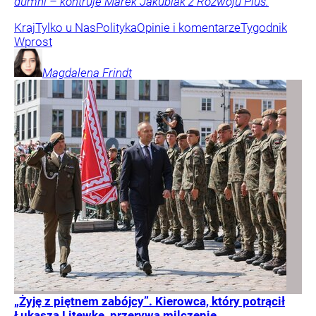
dumni – kontruje Marek Jakubiak z Rozwoju Plus.
Kraj
Tylko u Nas
Polityka
Opinie i komentarze
Tygodnik
Wprost
Magdalena
Frindt
„Żyję z piętnem zabójcy”. Kierowca, który potrącił
Łukasza Litewkę, przerywa milczenie