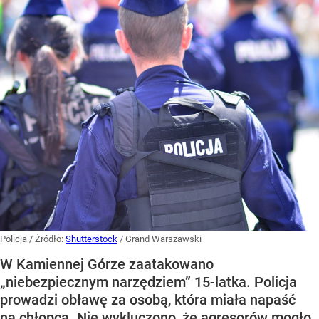
Policja
/ Źródło:
Shutterstock
/
Grand Warszawski
W Kamiennej Górze zaatakowano
„niebezpiecznym narzędziem” 15-latka. Policja
prowadzi obławę za osobą, która miała napaść
na chłopca. Nie wykluczono, że agresorów mogło