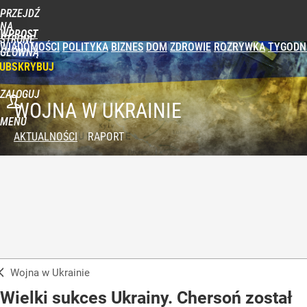
PRZEJDŹ
NA
WPROST
STRONĘ
WIADOMOŚCI
POLITYKA
BIZNES
DOM
ZDROWIE
ROZRYWKA
TYGODN
GŁÓWNĄ
UBSKRYBUJ
ZALOGUJ
WOJNA W UKRAINIE
MENU
AKTUALNOŚCI
RAPORT
Wojna w Ukrainie
Wielki sukces Ukrainy. Chersoń został