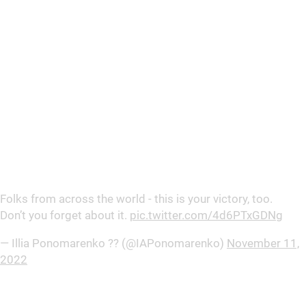
Folks from across the world - this is your victory, too.
Don’t you forget about it.
pic.twitter.com/4d6PTxGDNg
— Illia Ponomarenko ?? (@IAPonomarenko)
November 11,
2022