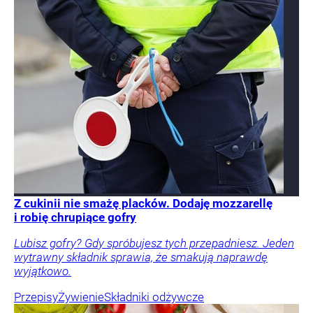
Z cukinii nie smażę placków. Dodaję mozzarellę
i robię chrupiące gofry
Lubisz gofry? Gdy spróbujesz tych przepadniesz. Jeden
wytrawny składnik sprawia, że smakują naprawdę
wyjątkowo.
Przepisy
Żywienie
Składniki odżywcze