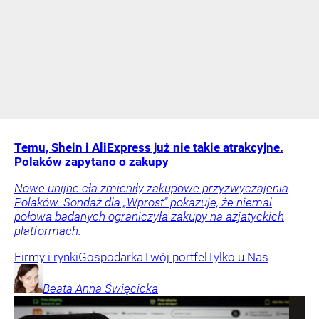
Temu, Shein i AliExpress już nie takie atrakcyjne.
Polaków zapytano o zakupy
Nowe unijne cła zmieniły zakupowe przyzwyczajenia
Polaków. Sondaż dla „Wprost” pokazuje, że niemal
połowa badanych ograniczyła zakupy na azjatyckich
platformach.
Firmy i rynki
Gospodarka
Twój portfel
Tylko u Nas
Beata Anna
Święcicka