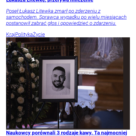
Poseł Łukasz Litewka zmarł po zderzeniu z
samochodem. Sprawca wypadku po wielu miesiącach
postanowił zabrać głos i opowiedzieć o zdarzeniu.
Kraj
Polityka
Życie
Naukowcy porównali 3 rodzaje kawy. Ta najmocniej