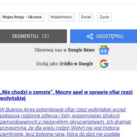
Wojna Rosja – Ukraina
Wiadomości
Świat
Życie
SKOMENTUJ
UDOSTĘPNIJ
2
Obserwuj nas
w
Google News
Dodaj jako
źródło w Google
„Nie chodzi o zemstę”. Mocny apel w sprawie ofiar rzezi
wołyńskiej
W Buenos Aires potomkowie ofiar rzezi wołyńskiej wciąż
pokazują rodzinne zdjęcia i listy, wspominając bliskich
zamordowanych z niezwykłym okrucieństwem. Ich dramat
przypomina, że dla wielu rodzin Wołyń nie jest historią
zamkniętą, lecz bolesną raną, która do dziś nie została