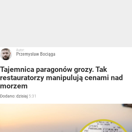
Autor:
Przemysław Bociąga
Tajemnica paragonów grozy. Tak
restauratorzy manipulują cenami nad
morzem
Dodano:
dzisiaj
5:31