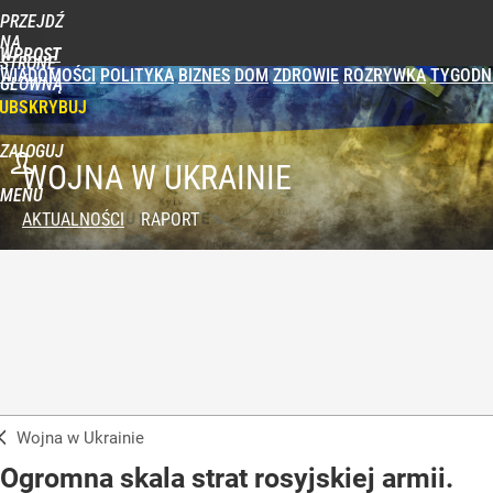
PRZEJDŹ
NA
WPROST
STRONĘ
WIADOMOŚCI
POLITYKA
BIZNES
DOM
ZDROWIE
ROZRYWKA
TYGODN
GŁÓWNĄ
UBSKRYBUJ
ZALOGUJ
WOJNA W UKRAINIE
MENU
AKTUALNOŚCI
RAPORT
Wojna w Ukrainie
Ogromna skala strat rosyjskiej armii.