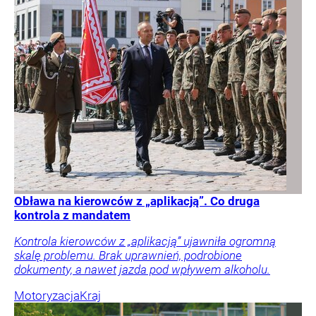
Obława na kierowców z „aplikacją”. Co druga
kontrola z mandatem
Kontrola kierowców z „aplikacją” ujawniła ogromną
skalę problemu. Brak uprawnień, podrobione
dokumenty, a nawet jazda pod wpływem alkoholu.
Motoryzacja
Kraj