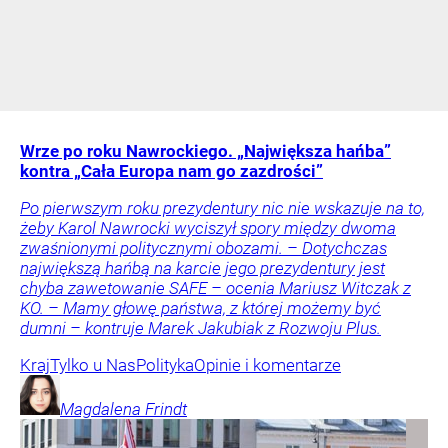
Wrze po roku Nawrockiego. „Największa hańba”
kontra „Cała Europa nam go zazdrości”
Po pierwszym roku prezydentury nic nie wskazuje na to,
żeby Karol Nawrocki wyciszył spory między dwoma
zwaśnionymi politycznymi obozami. – Dotychczas
największą hańbą na karcie jego prezydentury jest
chyba zawetowanie SAFE – ocenia Mariusz Witczak z
KO. – Mamy głowę państwa, z której możemy być
dumni – kontruje Marek Jakubiak z Rozwoju Plus.
Kraj
Tylko u Nas
Polityka
Opinie i komentarze
Magdalena
Frindt