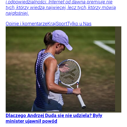
i odpowiedzialności. Internet od dawna premiuje nie
tych, którzy wiedzą najwięcej, lecz tych, którzy mówią
najgłośniej.
Opinie i komentarze
Kraj
Sport
Tylko u Nas
Dlaczego Andrzej Duda się nie udziela? Były
minister ujawnił powód