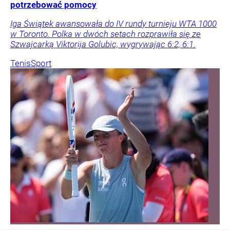
potrzebować pomocy
Iga Świątek awansowała do IV rundy turnieju WTA 1000
w Toronto. Polka w dwóch setach rozprawiła się ze
Szwajcarką Viktorija Golubic, wygrywając 6:2, 6:1.
Tenis
Sport