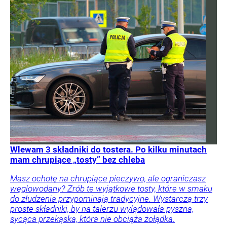
Wlewam 3 składniki do tostera. Po kilku minutach
mam chrupiące „tosty” bez chleba
Masz ochotę na chrupiące pieczywo, ale ograniczasz
węglowodany? Zrób te wyjątkowe tosty, które w smaku
do złudzenia przypominają tradycyjne. Wystarczą trzy
proste składniki, by na talerzu wylądowała pyszna,
sycąca przekąska, która nie obciąża żołądka.