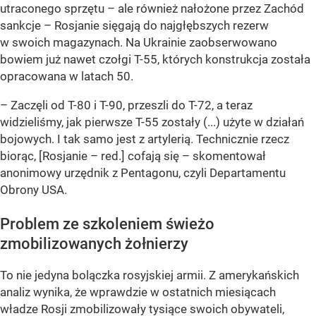
utraconego sprzętu – ale również nałożone przez Zachód
sankcje – Rosjanie sięgają do najgłębszych rezerw
w swoich magazynach. Na Ukrainie zaobserwowano
bowiem już nawet czołgi T-55, których konstrukcja została
opracowana w latach 50.
– Zaczęli od T-80 i T-90, przeszli do T-72, a teraz
widzieliśmy, jak pierwsze T-55 zostały (...) użyte w działań
bojowych. I tak samo jest z artylerią. Technicznie rzecz
biorąc, [Rosjanie – red.] cofają się – skomentował
anonimowy urzędnik z Pentagonu, czyli Departamentu
Obrony USA.
Problem ze szkoleniem świeżo
zmobilizowanych żołnierzy
To nie jedyna bolączka rosyjskiej armii. Z amerykańskich
analiz wynika, że wprawdzie w ostatnich miesiącach
władze Rosji zmobilizowały tysiące swoich obywateli,