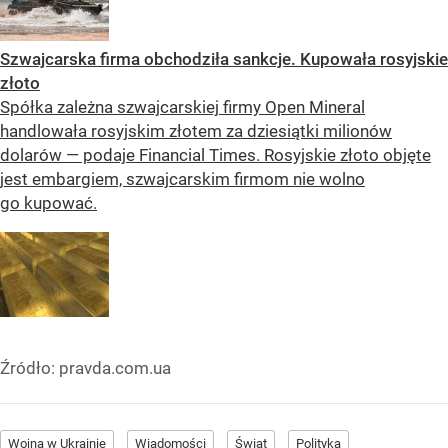
Szwajcarska firma obchodziła sankcje. Kupowała rosyjskie
złoto
Spółka zależna szwajcarskiej firmy Open Mineral
handlowała rosyjskim złotem za dziesiątki milionów
dolarów — podaje Financial Times. Rosyjskie złoto objęte
jest embargiem, szwajcarskim firmom nie wolno
go kupować.
Źródło:
pravda.com.ua
Wojna w Ukrainie
Wiadomości
Świat
Polityka