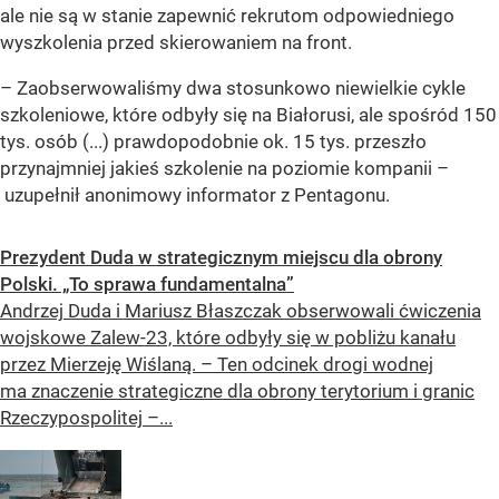
ale nie są w stanie zapewnić rekrutom odpowiedniego
wyszkolenia przed skierowaniem na front.
– Zaobserwowaliśmy dwa stosunkowo niewielkie cykle
szkoleniowe, które odbyły się na Białorusi, ale spośród 150
tys. osób (...) prawdopodobnie ok. 15 tys. przeszło
przynajmniej jakieś szkolenie na poziomie kompanii –
uzupełnił anonimowy informator z Pentagonu.
Prezydent Duda w strategicznym miejscu dla obrony
Polski. „To sprawa fundamentalna”
Andrzej Duda i Mariusz Błaszczak obserwowali ćwiczenia
wojskowe Zalew-23, które odbyły się w pobliżu kanału
przez Mierzeję Wiślaną. – Ten odcinek drogi wodnej
ma znaczenie strategiczne dla obrony terytorium i granic
Rzeczypospolitej –...