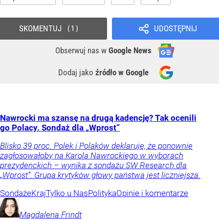
SKOMENTUJ
UDOSTĘPNIJ
1
Obserwuj nas
w
Google News
Dodaj jako
źródło w Google
Nawrocki ma szansę na drugą kadencję? Tak ocenili
go Polacy. Sondaż dla „Wprost”
Blisko 39 proc. Polek i Polaków deklaruje, że ponownie
zagłosowałoby na Karola Nawrockiego w wyborach
prezydenckich – wynika z sondażu SW Research dla
„Wprost”. Grupa krytyków głowy państwa jest liczniejsza.
Sondaże
Kraj
Tylko u Nas
Polityka
Opinie i komentarze
Magdalena
Frindt