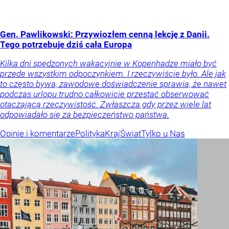
Gen. Pawlikowski: Przywiozłem cenną lekcję z Danii.
Tego potrzebuje dziś cała Europa
Kilka dni spędzonych wakacyjnie w Kopenhadze miało być
przede wszystkim odpoczynkiem. I rzeczywiście było. Ale jak
to często bywa, zawodowe doświadczenie sprawia, że nawet
podczas urlopu trudno całkowicie przestać obserwować
otaczającą rzeczywistość. Zwłaszcza gdy przez wiele lat
odpowiadało się za bezpieczeństwo państwa.
Opinie i komentarze
Polityka
Kraj
Świat
Tylko u Nas