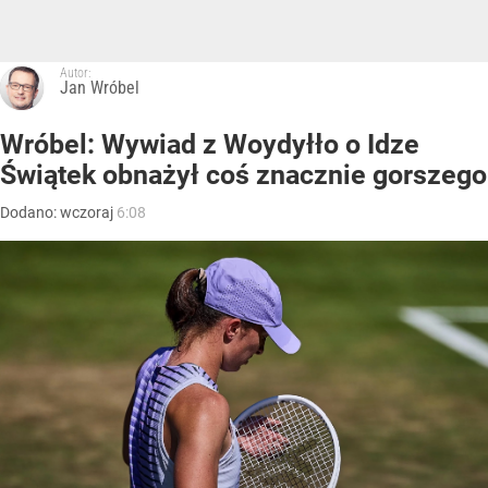
Autor:
Jan Wróbel
Wróbel: Wywiad z Woydyłło o Idze
Świątek obnażył coś znacznie gorszego
Dodano:
wczoraj
6:08