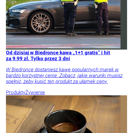
Od dzisiaj w Biedronce kawa „1+1 gratis” i hit
za 9,99 zł. Tylko przez 3 dni
W Biedronce dostaniesz kawę popularnych marek w
bardzo korzystnej cenie. Zobacz, jakie warunki musisz
spełnić, żeby kupić ten produkt za ułamek ceny.
Produkty
Żywienie