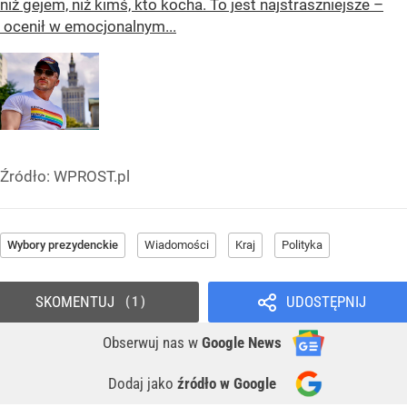
niż gejem, niż kimś, kto kocha. To jest najstraszniejsze –
ocenił w emocjonalnym...
Źródło:
WPROST.pl
Wybory prezydenckie
Wiadomości
Kraj
Polityka
SKOMENTUJ
UDOSTĘPNIJ
1
Obserwuj nas
w
Google News
Dodaj jako
źródło w Google