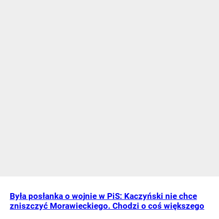
Była posłanka o wojnie w PiS: Kaczyński nie chce
zniszczyć Morawieckiego. Chodzi o coś większego