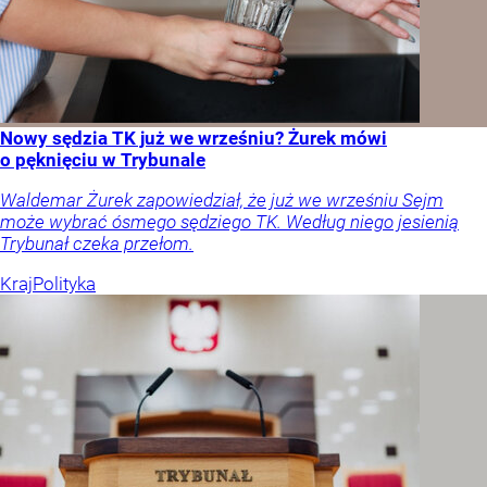
Nowy sędzia TK już we wrześniu? Żurek mówi
o pęknięciu w Trybunale
Waldemar Żurek zapowiedział, że już we wrześniu Sejm
może wybrać ósmego sędziego TK. Według niego jesienią
Trybunał czeka przełom.
Kraj
Polityka