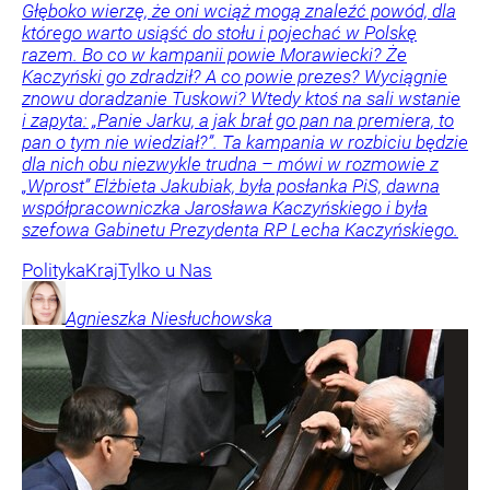
Głęboko wierzę, że oni wciąż mogą znaleźć powód, dla
którego warto usiąść do stołu i pojechać w Polskę
razem. Bo co w kampanii powie Morawiecki? Że
Kaczyński go zdradził? A co powie prezes? Wyciągnie
znowu doradzanie Tuskowi? Wtedy ktoś na sali wstanie
i zapyta: „Panie Jarku, a jak brał go pan na premiera, to
pan o tym nie wiedział?”. Ta kampania w rozbiciu będzie
dla nich obu niezwykle trudna – mówi w rozmowie z
„Wprost” Elżbieta Jakubiak, była posłanka PiS, dawna
współpracowniczka Jarosława Kaczyńskiego i była
szefowa Gabinetu Prezydenta RP Lecha Kaczyńskiego.
Polityka
Kraj
Tylko u Nas
Agnieszka
Niesłuchowska