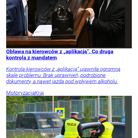
Obława na kierowców z „aplikacją”. Co druga
kontrola z mandatem
Kontrola kierowców z „aplikacją” ujawniła ogromną
skalę problemu. Brak uprawnień, podrobione
dokumenty, a nawet jazda pod wpływem alkoholu.
Motoryzacja
Kraj