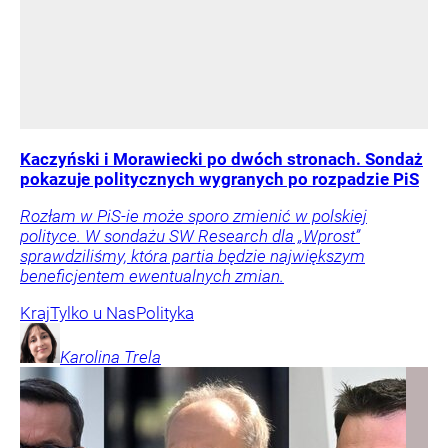
Kaczyński i Morawiecki po dwóch stronach. Sondaż
pokazuje politycznych wygranych po rozpadzie PiS
Rozłam w PiS-ie może sporo zmienić w polskiej
polityce. W sondażu SW Research dla „Wprost”
sprawdziliśmy, która partia będzie największym
beneficjentem ewentualnych zmian.
Kraj
Tylko u Nas
Polityka
Karolina
Trela