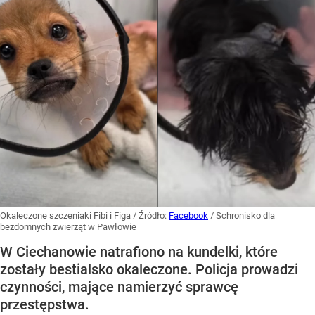
Okaleczone szczeniaki Fibi i Figa
/ Źródło:
Facebook
/
Schronisko dla
bezdomnych zwierząt w Pawłowie
W Ciechanowie natrafiono na kundelki, które
zostały bestialsko okaleczone. Policja prowadzi
czynności, mające namierzyć sprawcę
przestępstwa.