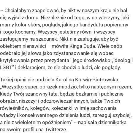
– Chciałabym zaapelować, by nikt w naszym kraju nie bał
się wyjść z domu. Niezależnie od tego, w co wierzymy, jaki
mamy kolor skóry, poglądy, jakiego kandydata popieramy
i kogo kochamy. Wszyscy jesteśmy równi i wszyscy
zasługujemy na szacunek. Nikt nie zasługuje, aby być
obiektem nienawiści – mówiła Kinga Duda. Wiele osób
odebrało jej słowa jako zdystansowanie się wobec
krytykowania przez prezydenta i jego środowisko „ideologii
LGBT” i deklaracjom, że nie chodzi o ludzi, ale poglądy.
Takiej opinii nie podziela Karolina Korwin-Piotrowska.
„Wszystko super, obrazek miodzio, tylko następnym razem,
kiedy Twój szanowny tata, będzie bezkarnie i publicznie
obrażał, niszczył i odczłowieczał innych, także Twoich
rówieśników, kolegów, koleżanki, w imię zachowania
władzy i konsekwentnego dzielenia ludzi, zareaguj szybciej,
a nie z wieloletnim opóźnieniem” – napisała dziennikarka
na swoim profilu na Twitterze.