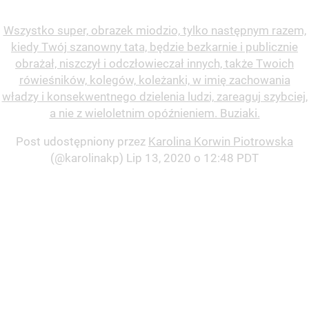
Wszystko super, obrazek miodzio, tylko następnym razem,
kiedy Twój szanowny tata, będzie bezkarnie i publicznie
obrażał, niszczył i odczłowieczał innych, także Twoich
rówieśników, kolegów, koleżanki, w imię zachowania
władzy i konsekwentnego dzielenia ludzi, zareaguj szybciej,
a nie z wieloletnim opóźnieniem. Buziaki.
Post udostępniony przez
Karolina Korwin Piotrowska
(@karolinakp)
Lip 13, 2020 o 12:48 PDT