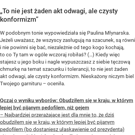
„To nie jest żaden akt odwagi, ale czysty
konformizm”
W podobnym tonie wypowiedziała się Paulina Młynarska.
Jeżeli uważasz, że wszyscy zasługują na szacunek, są równi
i nie powinni się bać, niezależnie od tego kogo kochają,
to co Ty tam w ogóle wczoraj robiłaś? (…) Kiedy więc
stajesz u jego boku i nagle wypuszczasz z siebie tęczową
chmurkę na temat szacunku i tolerancji, to nie jest żaden
akt odwagi, ale czysty konformizm. Nieskażony niczym biel
Twojego garnituru – oceniła.
Qczaj o wyniku wyborów: Obudziłem się w kraju, w którym
lepiej być pijanym pedofilem, niż gejem
– Najbardziej przerażające jest dla mnie to, że dziś
obudziłem się w kraju, w którym lepiej być pijanym
pedofilem (bo dostaniesz ułaskawienie od prezydenta)