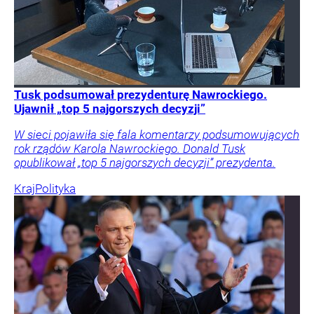
Tusk podsumował prezydenturę Nawrockiego.
Ujawnił „top 5 najgorszych decyzji”
W sieci pojawiła się fala komentarzy podsumowujących
rok rządów Karola Nawrockiego. Donald Tusk
opublikował „top 5 najgorszych decyzji” prezydenta.
Kraj
Polityka