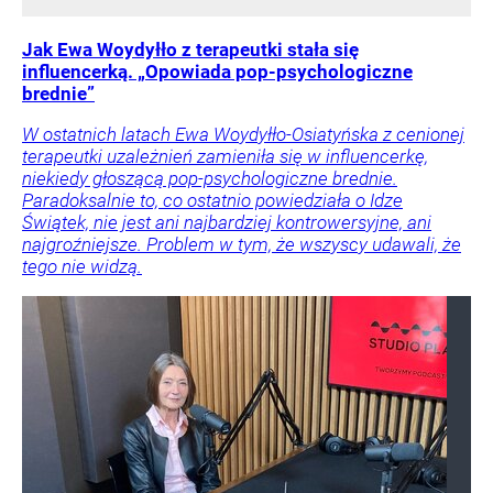
Jak Ewa Woydyłło z terapeutki stała się
influencerką. „Opowiada pop-psychologiczne
brednie”
W ostatnich latach Ewa Woydyłło-Osiatyńska z cenionej
terapeutki uzależnień zamieniła się w influencerkę,
niekiedy głoszącą pop-psychologiczne brednie.
Paradoksalnie to, co ostatnio powiedziała o Idze
Świątek, nie jest ani najbardziej kontrowersyjne, ani
najgroźniejsze. Problem w tym, że wszyscy udawali, że
tego nie widzą.