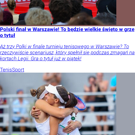
Polski finał w Warszawie! To będzie wielkie święto w grze
o tytuł
Aż trzy Polki w finale turnieju tenisowego w Warszawie? To
rzeczywiście scenariusz, który spełnił się podczas zmagań na
kortach Legii. Gra o tytuł już w piątek!
Tenis
Sport