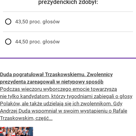
prezydenckich zdobył:
43,50 proc. głosów
44,50 proc. głosów
Duda pogratulował Trzaskowskiemu. Zwolennicy
prezydenta zareagowali w nietypowy sposób
Podczas wieczoru wyborczego emocje towarzyszą
nie tylko kandydatom, którzy tygodniami zabiegali o głosy
Polaków, ale także udzielają się ich zwolennikom. Gdy
Andrzej Duda wspomniał w swoim wystąpieniu o Rafale
Trzaskowskim, część...