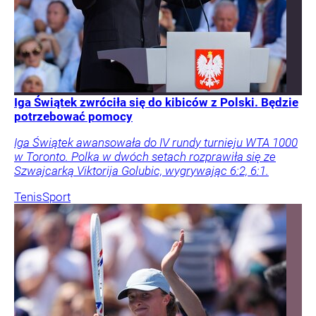
Iga Świątek zwróciła się do kibiców z Polski. Będzie
potrzebować pomocy
Iga Świątek awansowała do IV rundy turnieju WTA 1000
w Toronto. Polka w dwóch setach rozprawiła się ze
Szwajcarką Viktorija Golubic, wygrywając 6:2, 6:1.
Tenis
Sport