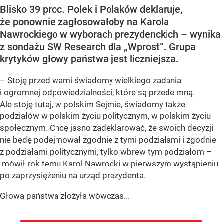
Blisko 39 proc. Polek i Polaków deklaruje,
że ponownie zagłosowałoby na Karola
Nawrockiego w wyborach prezydenckich – wynika
z sondażu SW Research dla „Wprost”. Grupa
krytyków głowy państwa jest liczniejsza.
– Stoję przed wami świadomy wielkiego zadania
i ogromnej odpowiedzialności, które są przede mną.
Ale stoję tutaj, w polskim Sejmie, świadomy także
podziałów w polskim życiu politycznym, w polskim życiu
społecznym. Chcę jasno zadeklarować, że swoich decyzji
nie będę podejmował zgodnie z tymi podziałami i zgodnie
z podziałami politycznymi, tylko wbrew tym podziałom –
mówił rok temu Karol Nawrocki w pierwszym wystąpieniu
po zaprzysiężeniu na urząd prezydenta
.
Głowa państwa złożyła wówczas...