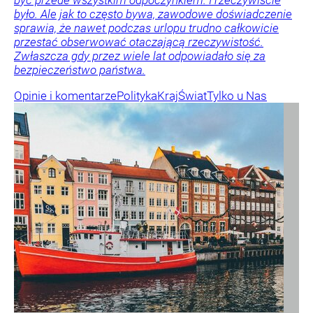
było. Ale jak to często bywa, zawodowe doświadczenie
sprawia, że nawet podczas urlopu trudno całkowicie
przestać obserwować otaczającą rzeczywistość.
Zwłaszcza gdy przez wiele lat odpowiadało się za
bezpieczeństwo państwa.
Opinie i komentarze
Polityka
Kraj
Świat
Tylko u Nas