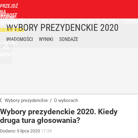
PRZEJDŹ
NA
WPROST
STRONĘ
WIADOMOŚCI
POLITYKA
BIZNES
DOM
ZDROWIE
ROZRYWKA
TYGODN
GŁÓWNĄ
WYBORY PREZYDENCKIE
2020
UBSKRYBUJ
WIADOMOŚCI
WYNIKI
SONDAŻE
ZALOGUJ
MENU
Wybory prezydenckie
/
O wyborach
Wybory prezydenckie 2020. Kiedy
druga tura głosowania?
Dodano:
9
lipca
2020
17:39