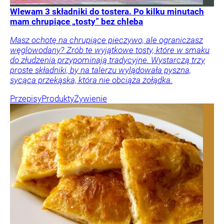
Wlewam 3 składniki do tostera. Po kilku minutach
mam chrupiące „tosty” bez chleba
Masz ochotę na chrupiące pieczywo, ale ograniczasz
węglowodany? Zrób te wyjątkowe tosty, które w smaku
do złudzenia przypominają tradycyjne. Wystarczą trzy
proste składniki, by na talerzu wylądowała pyszna,
sycąca przekąska, która nie obciąża żołądka.
Przepisy
Produkty
Żywienie