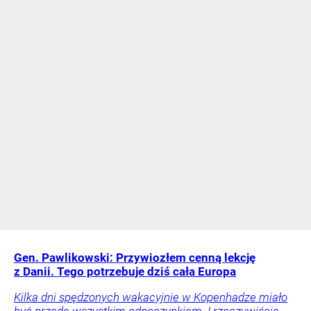
Gen. Pawlikowski: Przywiozłem cenną lekcję
z Danii. Tego potrzebuje dziś cała Europa
Kilka dni spędzonych wakacyjnie w Kopenhadze miało
być przede wszystkim odpoczynkiem. I rzeczywiście