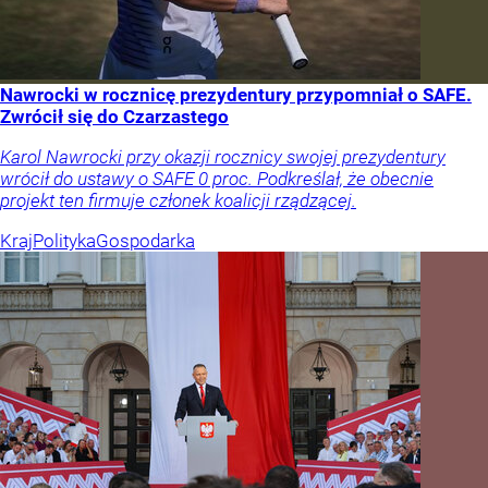
Nawrocki w rocznicę prezydentury przypomniał o SAFE.
Zwrócił się do Czarzastego
Karol Nawrocki przy okazji rocznicy swojej prezydentury
wrócił do ustawy o SAFE 0 proc. Podkreślał, że obecnie
projekt ten firmuje członek koalicji rządzącej.
Kraj
Polityka
Gospodarka