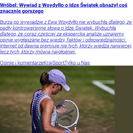
Wróbel: Wywiad z Woydyłło o Idze Świątek obnażył coś
znacznie gorszego
Burza po wywiadzie z Ewą Woydyłło nie wybuchła dlatego, że
padły kontrowersyjne słowa o Idze Świątek. Wybuchła
dlatego, że coraz częściej za ekspercką analizę uznajemy
opinie wygłaszane bez wiedzy, faktów i odpowiedzialności.
Internet od dawna premiuje nie tych, którzy wiedzą najwięcej,
lecz tych, którzy mówią najgłośniej.
Opinie i komentarze
Kraj
Sport
Tylko u Nas