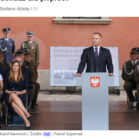
Dodano:
dzisiaj
4:50
Karol Nawrocki
/ Źródło:
PAP
/
Paweł Supernak