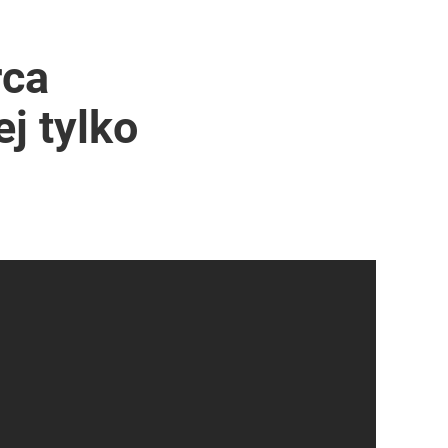
rca
j tylko