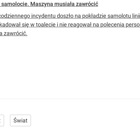
w samolocie. Maszyna musiała zawrócić
codziennego incydentu doszło na pokładzie samolotu linii
kadował się w toalecie i nie reagował na polecenia per
a zawrócić.
t
Świat