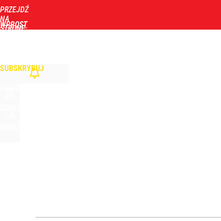
PRZEJDŹ
Udostępnij
1
Skomentuj
NA
WPROST
STRONĘ
GŁÓWNĄ
WIADOMOŚCI
POLITYKA
BIZNES
DOM
ZDROWIE
ROZRYWKA
TYGOD
SUBSKRYBUJ
ZALOGUJ
SZUKAJ
MENU