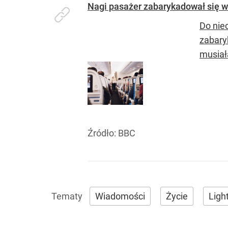
Nagi pasażer zabarykadował się 
Do nie
zabary
musiał
Źródło:
BBC
Wiadomości
Życie
Ligh