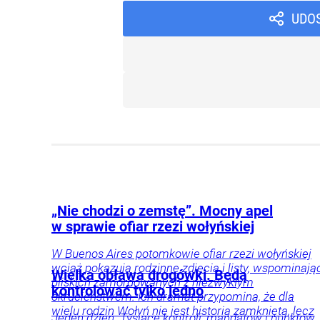
UDO
„Nie chodzi o zemstę”. Mocny apel
w sprawie ofiar rzezi wołyńskiej
W Buenos Aires potomkowie ofiar rzezi wołyńskiej
wciąż pokazują rodzinne zdjęcia i listy, wspominają
Wielka obława drogówki. Będą
bliskich zamordowanych z niezwykłym
kontrolować tylko jedno
okrucieństwem. Ich dramat przypomina, że dla
wielu rodzin Wołyń nie jest historią zamkniętą, lecz
Jeden dzień. Tysiące kontroli, mandatów i punktów