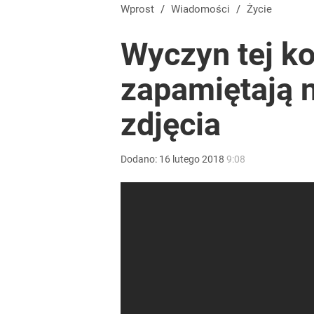
Wprost
/
Wiadomości
/
Życie
Wyczyn tej k
zapamiętają n
zdjęcia
Dodano:
16
lutego
2018
9:08