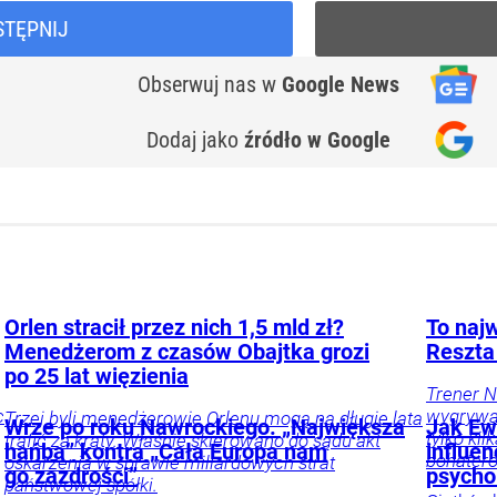
STĘPNIJ
Obserwuj nas
w
Google News
Dodaj jako
źródło w Google
Orlen stracił przez nich 1,5 mld zł?
To najw
Menedżerom z czasów Obajtka grozi
Reszta
po 25 lat więzienia
Trener N
c
wygrywać
Trzej byli menedżerowie Orlenu mogą na długie lata
Wrze po roku Nawrockiego. „Największa
Jak Ewa
tylko ki
trafić za kraty. Właśnie skierowano do sądu akt
hańba” kontra „Cała Europa nam
influe
bohater
oskarżenia w sprawie miliardowych strat
go zazdrości”
psycho
państwowej spółki.