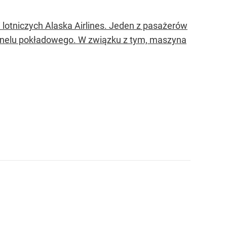
 lotniczych Alaska Airlines. Jeden z pasażerów
sonelu pokładowego. W związku z tym, maszyna