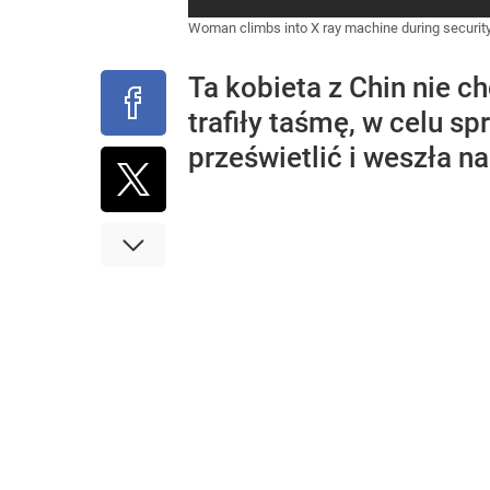
Woman climbs into X ray machine during security
Ta kobieta z Chin nie c
trafiły taśmę, w celu s
prześwietlić i weszła n