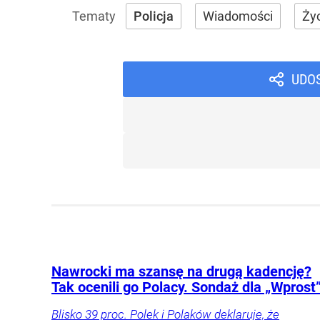
Policja
Wiadomości
Ży
UDO
Nawrocki ma szansę na drugą kadencję?
Tak ocenili go Polacy. Sondaż dla „Wprost
Blisko 39 proc. Polek i Polaków deklaruje, że