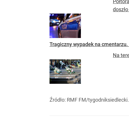
Półtor
doszło 
Tragiczny wypadek na cmentarzu. N
Na ter
Źródło:
RMF FM/tygodniksiedlecki