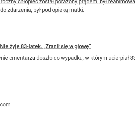
aroczny chłopiec został porażony prądem, był reanimowan
do zdarzenia, był pod opieką matki.
ie żyje 83-latek. „Zranił się w głowę”
enie cmentarza doszło do wypadku, w którym ucierpiał 83
.com