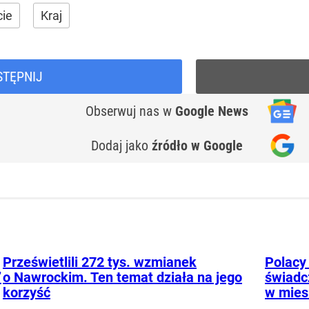
cie
Kraj
STĘPNIJ
Obserwuj nas
w
Google News
Dodaj jako
źródło w Google
Prześwietlili 272 tys. wzmianek
Polacy 
”
o Nawrockim. Ten temat działa na jego
świadc
korzyść
w mies