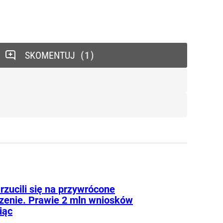
SKOMENTUJ
1
rzucili się na przywrócone
zenie. Prawie 2 mln wniosków
iąc