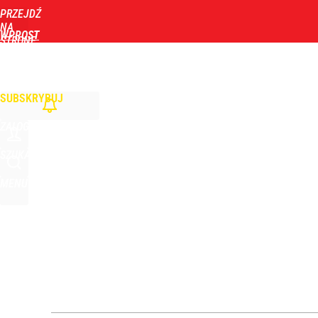
PRZEJDŹ
Udostępnij
1
Skomentuj
NA
WPROST
STRONĘ
GŁÓWNĄ
WIADOMOŚCI
POLITYKA
BIZNES
DOM
ZDROWIE
ROZRYWKA
TYGOD
Prześwietlili 272 tys. wzmianek o Nawrockim. Ten 
SUBSKRYBUJ
dodaj
ZALOGUJ
Vistula x LOT: Elegancja w podróży. Premiera wspó
SZUKAJ
MENU
dodaj
Farmacja: wzrost pod presją. co czeka branżę do 
dodaj