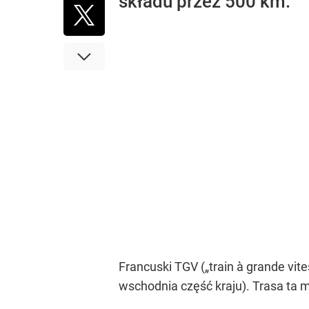
składu przez 500 km.
Francuski TGV („train à grande vite
wschodnia część kraju). Trasa ta m