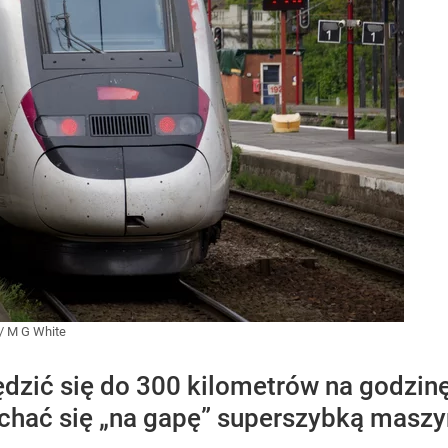
/
M G White
zić się do 300 kilometrów na godzinę.
echać się „na gapę” superszybką masz