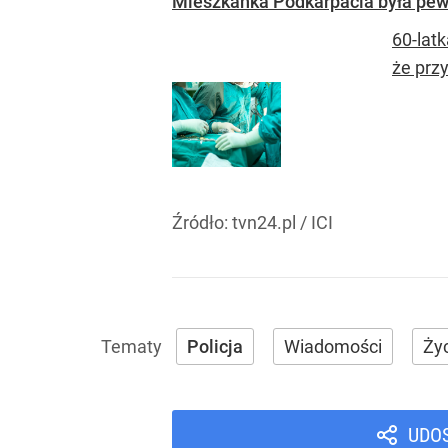
Mieszkanka Podkarpacia była pewn
60-lat
że prz
Źródło:
tvn24.pl / ICI
Policja
Wiadomości
Ży
UDO