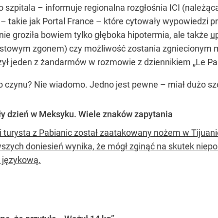
o szpitala – informuje regionalna rozgłośnia ICI (należ
a – takie jak Portal France – które cytowały wypowiedzi 
nie groziła bowiem tylko głęboka hipotermia, ale także
u
stowym zgonem) czy możliwość zostania zgniecionym m
czył jeden z żandarmów w rozmowie z dziennikiem „Le Par
ego czynu? Nie wiadomo. Jedno jest pewne – miał dużo sz
ły dzień w Meksyku. Wiele znaków zapytania
ni turysta z Pabianic został zaatakowany nożem w Tijuan
wszych doniesień wynika, że mógł zginąć na skutek nie
ę językową.