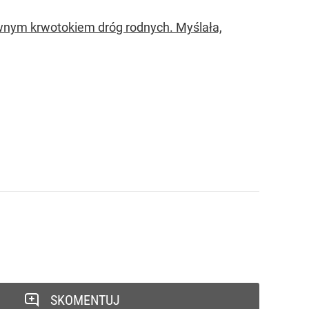
sywnym krwotokiem dróg rodnych. Myślała,
SKOMENTUJ