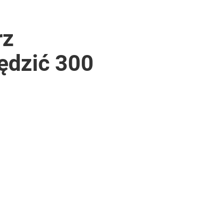
rz
ędzić 300