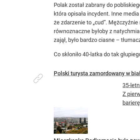
Polak został zabrany do pobliskieg
która opisała incydent. Inne medi
że zdarzenie to „cud”. Mężczyźnie 
równoznaczne byłoby z natychmia
zajął, było bardzo ciasne – tłuma
Co skłoniło 40-latka do tak głupi
Polski turysta zamordowany w bia
35-let
Z pier
barier