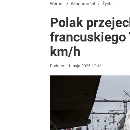
Wprost
/
Wiadomości
/
Życie
Polak przeje
francuskiego
km/h
Dodano:
11
maja
2025
17:46