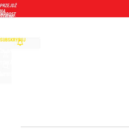
PRZEJDŹ
Udostępnij
0
Skomentuj
NA
WPROST
STRONĘ
GŁÓWNĄ
WIADOMOŚCI
POLITYKA
BIZNES
DOM
ZDROWIE
ROZRYWKA
TYGOD
SUBSKRYBUJ
ZALOGUJ
SZUKAJ
MENU