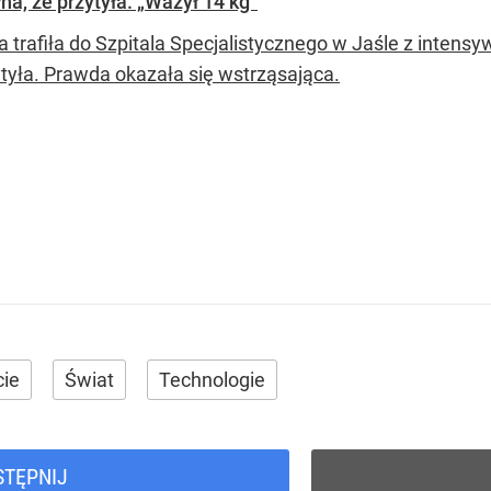
a, że przytyła. „Ważył 14 kg”
ka trafiła do Szpitala Specjalistycznego w Jaśle z inten
ytyła. Prawda okazała się wstrząsająca.
cie
Świat
Technologie
STĘPNIJ