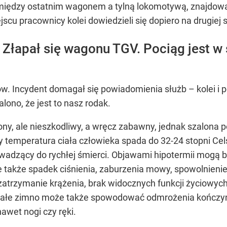
między ostatnim wagonem a tylną lokomotywą, znajdował
jscu pracownicy kolei dowiedzieli się dopiero na drugiej
 Złapał się wagonu TGV. Pociąg jest w
w. Incydent domagał się powiadomienia służb – kolei i pol
ono, że jest to nasz rodak.
ny, ale nieszkodliwy, a wręcz zabawny, jednak szalona p
dy temperatura ciała człowieka spada do 32-24 stopni Cels
owadzący do rychłej śmierci. Objawami hipotermii mogą b
ale także spadek ciśnienia, zaburzenia mowy, spowolnieni
 zatrzymanie krążenia, brak widocznych funkcji życiowych
ałe zimno może także spowodować odmrożenia kończyn i
nawet nogi czy ręki.