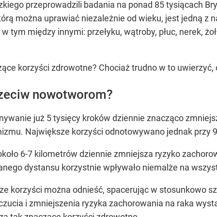
iego przeprowadzili badania na ponad 85 tysiącach Bryt
tórą można uprawiać niezależnie od wieku, jest jedną z 
 tym między innymi: przełyku, wątroby, płuc, nerek, żoł
ące korzyści zdrowotne? Chociaż trudno w to uwierzyć, 
przeciw nowotworom?
onywanie już 5 tysięcy kroków dziennie znacząco zmnie
nizmu. Największe korzyści odnotowywano jednak przy 9
około 6-7 kilometrów dziennie zmniejsza ryzyko zachoro
ego dystansu korzystnie wpływało niemalże na wszyst
ze korzyści można odnieść, spacerując w stosunkowo sz
ucia i zmniejszenia ryzyka zachorowania na raka wyst
za tak znaczące korzyści zdrowotne.