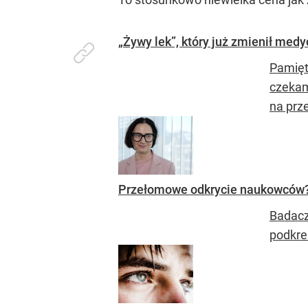
„Żywy lek”, który już zmienił med
Pamięta
czekam
na prze
Przełomowe odkrycie naukowców?
Badacz
podkre