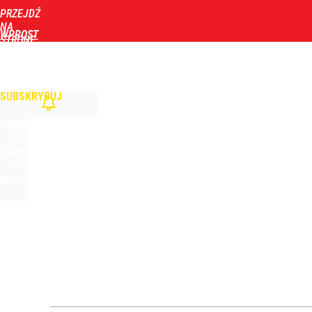
PRZEJDŹ
Udostępnij
0
Skomentuj
NA
WPROST
STRONĘ
GŁÓWNĄ
WIADOMOŚCI
POLITYKA
BIZNES
DOM
ZDROWIE
ROZRYWKA
TYGOD
SUBSKRYBUJ
ZALOGUJ
SZUKAJ
MENU