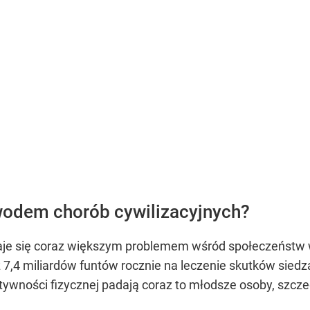
wodem chorób cywilizacyjnych?
taje się coraz większym problemem wśród społeczeństw w
aż 7,4 miliardów funtów rocznie na leczenie skutków sied
ktywności fizycznej padają coraz to młodsze osoby, szcz