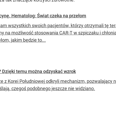
ycynę. Hematolog: Świat czeka na przełom
m wszystkich swoich pacjentów, którzy otrzymali tę terap
y na możliwość stosowania CAR-T w szpiczaku i chłoni
łom, jakim będzie to...
 Dzięki temu można odzyskać wzrok
e z Korei Południowej odkryli mechanizm, pozwalający n
ślają, czegoś podobnego jeszcze nie widziano.