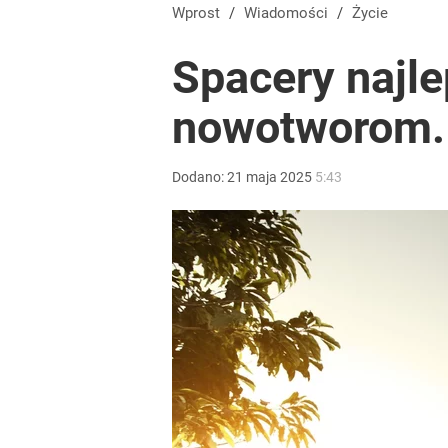
Wprost
/
Wiadomości
/
Życie
Spacery najle
nowotworom. 
Dodano:
21
maja
2025
5:43