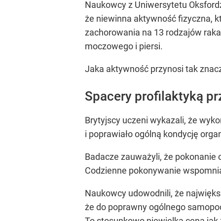
Naukowcy z Uniwersytetu Oksfordzk
że niewinna aktywność fizyczna, k
zachorowania na 13 rodzajów raka w
moczowego i piersi.
Jaka aktywność przynosi tak znacz
Spacery profilaktyką 
Brytyjscy uczeni wykazali, że wyk
i poprawiało ogólną kondycję orga
Badacze zauważyli, że pokonanie 
Codzienne pokonywanie wspomnian
Naukowcy udowodnili, że najwięks
że do poprawny ogólnego samopocz
To stosunkowo niewielka cena jak 