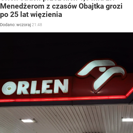
Menedżerom z czasów Obajtka grozi
po 25 lat więzienia
Dodano:
wczoraj
21:48