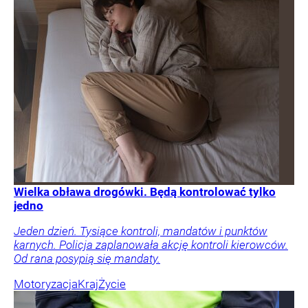
Wielka obława drogówki. Będą kontrolować tylko
jedno
Jeden dzień. Tysiące kontroli, mandatów i punktów
karnych. Policja zaplanowała akcję kontroli kierowców.
Od rana posypią się mandaty.
Motoryzacja
Kraj
Życie