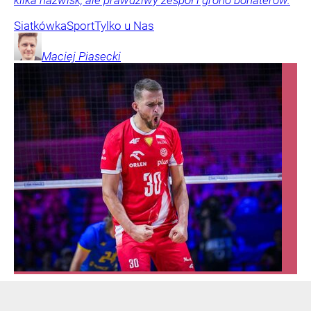
Siatkówka
Sport
Tylko u Nas
Maciej
Piasecki