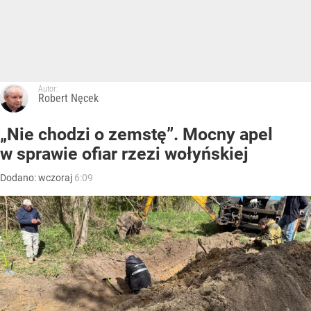
Autor:
Robert Nęcek
„Nie chodzi o zemstę”. Mocny apel
w sprawie ofiar rzezi wołyńskiej
Dodano:
wczoraj
6:09