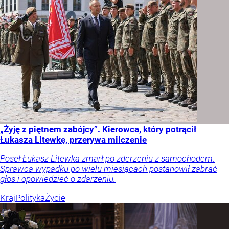
„Żyję z piętnem zabójcy”. Kierowca, który potrącił
Łukasza Litewkę, przerywa milczenie
Poseł Łukasz Litewka zmarł po zderzeniu z samochodem.
Sprawca wypadku po wielu miesiącach postanowił zabrać
głos i opowiedzieć o zdarzeniu.
Kraj
Polityka
Życie