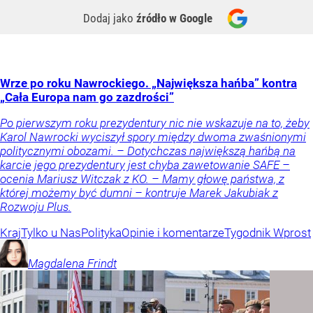
Dodaj jako
źródło w Google
Wrze po roku Nawrockiego. „Największa hańba” kontra
„Cała Europa nam go zazdrości”
Po pierwszym roku prezydentury nic nie wskazuje na to, żeby
Karol Nawrocki wyciszył spory między dwoma zwaśnionymi
politycznymi obozami. – Dotychczas największą hańbą na
karcie jego prezydentury jest chyba zawetowanie SAFE –
ocenia Mariusz Witczak z KO. – Mamy głowę państwa, z
której możemy być dumni – kontruje Marek Jakubiak z
Rozwoju Plus.
Kraj
Tylko u Nas
Polityka
Opinie i komentarze
Tygodnik Wprost
Magdalena
Frindt