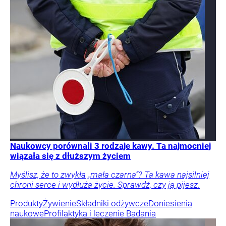
Naukowcy porównali 3 rodzaje kawy. Ta najmocniej
wiązała się z dłuższym życiem
Myślisz, że to zwykła „mała czarna”? Ta kawa najsilniej
chroni serce i wydłuża życie. Sprawdź, czy ją pijesz.
Produkty
Żywienie
Składniki odżywcze
Doniesienia
naukowe
Profilaktyka i leczenie
Badania