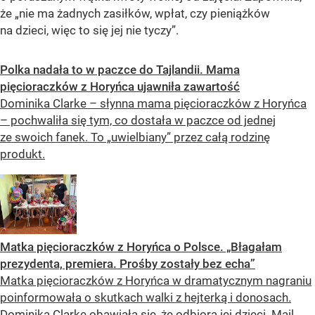
że „nie ma żadnych zasiłków, wpłat, czy pieniążków
na dzieci, więc to się jej nie tyczy”.
Polka nadała to w paczce do Tajlandii. Mama
pięcioraczków z Horyńca ujawniła zawartość
Dominika Clarke – słynna mama pięcioraczków z Horyńca
– pochwaliła się tym, co dostała w paczce od jednej
ze swoich fanek. To „uwielbiany” przez całą rodzinę
produkt.
Matka pięcioraczków z Horyńca o Polsce. „Błagałam
prezydenta, premiera. Prośby zostały bez echa”
Matka pięcioraczków z Horyńca w dramatycznym nagraniu
poinformowała o skutkach walki z hejterką i donosach.
Dominika Clarke obawiała się, że odbiorą jej dzieci. Mail