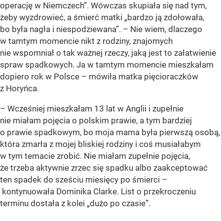
operację w Niemczech”. Wówczas skupiała się nad tym,
żeby wyzdrowieć, a śmierć matki „bardzo ją zdołowała,
bo była nagła i niespodziewana”. – Nie wiem, dlaczego
w tamtym momencie nikt z rodziny, znajomych
nie wspomniał o tak ważnej rzeczy, jaką jest to załatwienie
spraw spadkowych. Ja w tamtym momencie mieszkałam
dopiero rok w Polsce – mówiła matka pięcioraczków
z Horyńca.
– Wcześniej mieszkałam 13 lat w Anglii i zupełnie
nie miałam pojęcia o polskim prawie, a tym bardziej
o prawie spadkowym, bo moja mama była pierwszą osobą,
która zmarła z mojej bliskiej rodziny i coś musiałabym
w tym temacie zrobić. Nie miałam zupełnie pojęcia,
że trzeba aktywnie zrzec się spadku albo zaakceptować
ten spadek do sześciu miesięcy po śmierci –
kontynuowała Dominika Clarke. List o przekroczeniu
terminu dostała z kolei „dużo po czasie”.