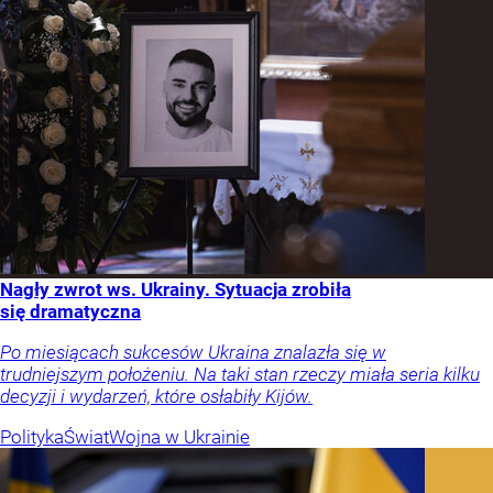
Nagły zwrot ws. Ukrainy. Sytuacja zrobiła
się dramatyczna
Po miesiącach sukcesów Ukraina znalazła się w
trudniejszym położeniu. Na taki stan rzeczy miała seria kilku
decyzji i wydarzeń, które osłabiły Kijów.
Polityka
Świat
Wojna w Ukrainie