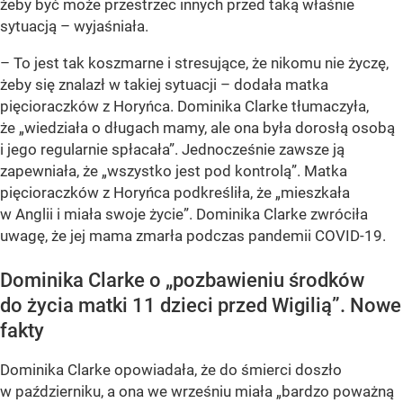
żeby być może przestrzec innych przed taką właśnie
sytuacją – wyjaśniała.
– To jest tak koszmarne i stresujące, że nikomu nie życzę,
żeby się znalazł w takiej sytuacji – dodała matka
pięcioraczków z Horyńca. Dominika Clarke tłumaczyła,
że „wiedziała o długach mamy, ale ona była dorosłą osobą
i jego regularnie spłacała”. Jednocześnie zawsze ją
zapewniała, że „wszystko jest pod kontrolą”. Matka
pięcioraczków z Horyńca podkreśliła, że „mieszkała
w Anglii i miała swoje życie”. Dominika Clarke zwróciła
uwagę, że jej mama zmarła podczas pandemii COVID-19.
Dominika Clarke o „pozbawieniu środków
do życia matki 11 dzieci przed Wigilią”. Nowe
fakty
Dominika Clarke opowiadała, że do śmierci doszło
w październiku, a ona we wrześniu miała „bardzo poważną