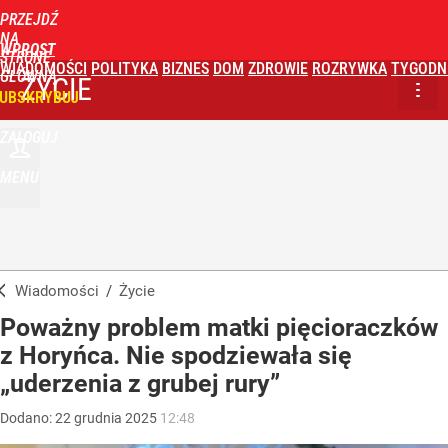
PRZEJDŹ
NA
WPROST
STRONĘ
WIADOMOŚCI
POLITYKA
BIZNES
DOM
ZDROWIE
ROZRYWKA
TYGODN
GŁÓWNĄ
ŻYCIE
UBSKRYBUJ
ZALOGUJ
MENU
Wiadomości
/
Życie
Poważny problem matki pięcioraczków
z Horyńca. Nie spodziewała się
„uderzenia z grubej rury”
Dodano:
22
grudnia
2025
12:48