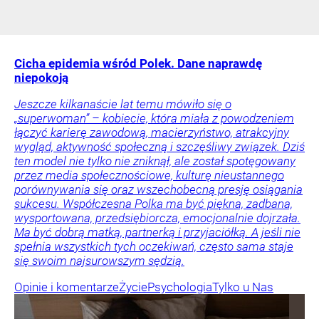
Cicha epidemia wśród Polek. Dane naprawdę
niepokoją
Jeszcze kilkanaście lat temu mówiło się o
„superwoman” – kobiecie, która miała z powodzeniem
łączyć karierę zawodową, macierzyństwo, atrakcyjny
wygląd, aktywność społeczną i szczęśliwy związek. Dziś
ten model nie tylko nie zniknął, ale został spotęgowany
przez media społecznościowe, kulturę nieustannego
porównywania się oraz wszechobecną presję osiągania
sukcesu. Współczesna Polka ma być piękna, zadbana,
wysportowana, przedsiębiorcza, emocjonalnie dojrzała.
Ma być dobrą matką, partnerką i przyjaciółką. A jeśli nie
spełnia wszystkich tych oczekiwań, często sama staje
się swoim najsurowszym sędzią.
Opinie i komentarze
Życie
Psychologia
Tylko u Nas