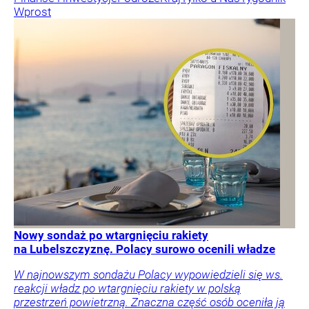
Wprost
Nowy sondaż po wtargnięciu rakiety
na Lubelszczyznę. Polacy surowo ocenili władze
W najnowszym sondażu Polacy wypowiedzieli się ws.
reakcji władz po wtargnięciu rakiety w polską
przestrzeń powietrzną. Znaczna część osób oceniła ją