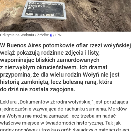
Odkrycie na Wołyniu
/ Źródło:
X
/
IPN
W Buenos Aires potomkowie ofiar rzezi wołyńskiej
wciąż pokazują rodzinne zdjęcia i listy,
wspominając bliskich zamordowanych
z niezwykłym okrucieństwem. Ich dramat
przypomina, że dla wielu rodzin Wołyń nie jest
historią zamkniętą, lecz bolesną raną, która
do dziś nie została zagojona.
Lektura „Dokumentów zbrodni wołyńskiej” jest porażająca
i jednocześnie wzywająca do rachunku sumienia. Mordów
na Wołyniu nie można zamazać, lecz trzeba im nadać
właściwe miejsce w świadomości historycznej. Tak jak
godny pochówek i troska o grób świadczy o miłości dzieci