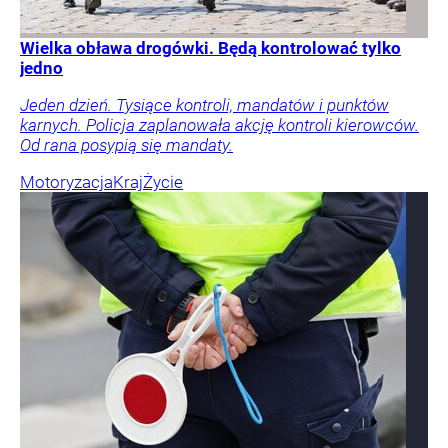
Wielka obława drogówki. Będą kontrolować tylko
jedno
Jeden dzień. Tysiące kontroli, mandatów i punktów
karnych. Policja zaplanowała akcję kontroli kierowców.
Od rana posypią się mandaty.
Motoryzacja
Kraj
Życie