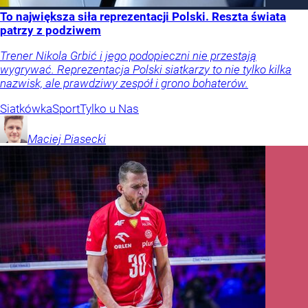
To największa siła reprezentacji Polski. Reszta świata
patrzy z podziwem
Trener Nikola Grbić i jego podopieczni nie przestają
wygrywać. Reprezentacja Polski siatkarzy to nie tylko kilka
nazwisk, ale prawdziwy zespół i grono bohaterów.
Siatkówka
Sport
Tylko u Nas
Maciej
Piasecki