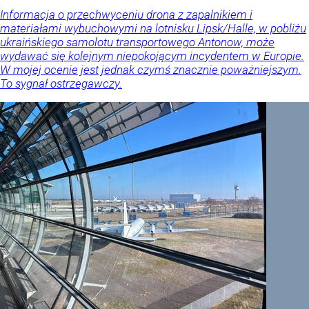
Informacja o przechwyceniu drona z zapalnikiem i
materiałami wybuchowymi na lotnisku Lipsk/Halle, w pobliżu
ukraińskiego samolotu transportowego Antonow, może
wydawać się kolejnym niepokojącym incydentem w Europie.
W mojej ocenie jest jednak czymś znacznie poważniejszym.
To sygnał ostrzegawczy.