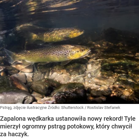
Pstrąg, zdjęcie ilustracyjne
Źródło:
Shutterstock
/
Rostislav Stefanek
Zapalona wędkarka ustanowiła nowy rekord! Tyle
mierzył ogromny pstrąg potokowy, który chwycił
za haczyk.