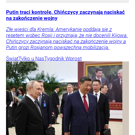
Putin traci kontrolę. Chińczycy zaczynają naciskać
na zakończenie wojny
Złe wieści dla Kremla: Amerykanie poddają się z
resetem wobec Rosji i przyznają, że nie docenili Kijowa.
Chińczycy zaczynają naciskać na zakończenie wojny a
Putin grozi Rosjanom powszechną mobilizacją.
Świat
Tylko u Nas
Tygodnik Wprost