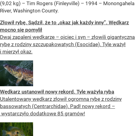
(9,02 kg) – Tim Rogers (Finleyville) – 1994 – Monongahela
River, Washington County.
Złowił rybę. Sądził, że to „okaz jak każdy inny”. Wędkarz
mocno się pomylił
Dwaj zapaleni wędkarze – ojciec i syn – złowili gigantyczną
rybę z rodziny szczupakowatych (Esocidae). Tyle ważył
i mierzył okaz.
Wędkarz ustanowił nowy rekord. Tyle ważyła ryba
Utalentowany wędkarz złowił ogromną rybę z rodziny
bassowatych (Centrarchidae). Padł nowy rekord –
wystarczyło dodatkowe 85 gramów!