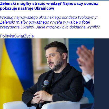
Zełenski mógłby stracić władzę? Najnowszy sondaż
pokazuje nastroje Ukraińców
Według najnowszego ukraińskiego sondażu Wołodymyr
Zełenski miałby poważnego rywala w walce o fotel
prezydenta Ukrainy. Jakie mogłyby być dokładne wyniki?
Polityka
Świat
Życie