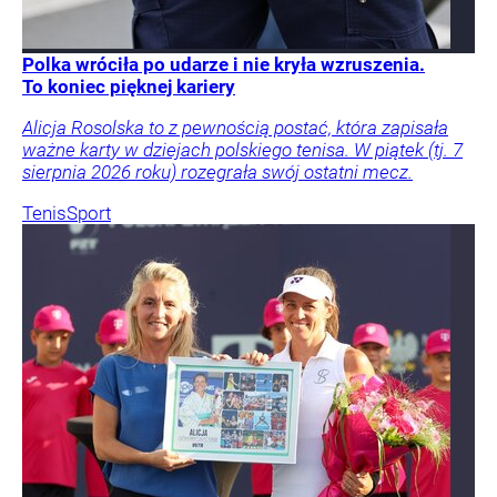
Polka wróciła po udarze i nie kryła wzruszenia.
To koniec pięknej kariery
Alicja Rosolska to z pewnością postać, która zapisała
ważne karty w dziejach polskiego tenisa. W piątek (tj. 7
sierpnia 2026 roku) rozegrała swój ostatni mecz.
Tenis
Sport