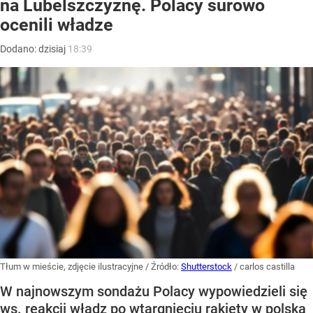
na Lubelszczyznę. Polacy surowo
ocenili władze
Dodano:
dzisiaj
18:39
Tłum w mieście, zdjęcie ilustracyjne
/ Źródło:
Shutterstock
/
carlos castilla
W najnowszym sondażu Polacy wypowiedzieli się
ws. reakcji władz po wtargnięciu rakiety w polską