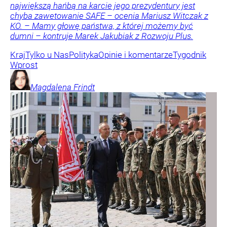
największą hańbą na karcie jego prezydentury jest
chyba zawetowanie SAFE – ocenia Mariusz Witczak z
KO. – Mamy głowę państwa, z której możemy być
dumni – kontruje Marek Jakubiak z Rozwoju Plus.
Kraj
Tylko u Nas
Polityka
Opinie i komentarze
Tygodnik
Wprost
Magdalena
Frindt