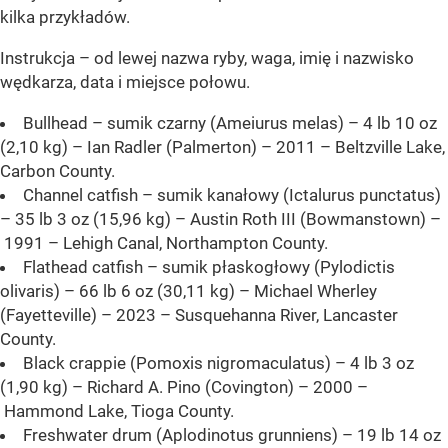
kilka przykładów.
Instrukcja – od lewej nazwa ryby, waga, imię i nazwisko
wędkarza, data i miejsce połowu.
Bullhead – sumik czarny (Ameiurus melas) – 4 lb 10 oz
(2,10 kg) – Ian Radler (Palmerton) – 2011 – Beltzville Lake,
Carbon County.
Channel catfish – sumik kanałowy (Ictalurus punctatus)
– 35 lb 3 oz (15,96 kg) – Austin Roth III (Bowmanstown) –
1991 – Lehigh Canal, Northampton County.
Flathead catfish – sumik płaskogłowy (Pylodictis
olivaris) – 66 lb 6 oz (30,11 kg) – Michael Wherley
(Fayetteville) – 2023 – Susquehanna River, Lancaster
County.
Black crappie (Pomoxis nigromaculatus) – 4 lb 3 oz
(1,90 kg) – Richard A. Pino (Covington) – 2000 –
Hammond Lake, Tioga County.
Freshwater drum (Aplodinotus grunniens) – 19 lb 14 oz