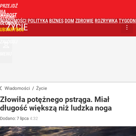
PRZEJDŹ
NA
WPROST
STRONĘ
WIADOMOŚCI
POLITYKA
BIZNES
DOM
ZDROWIE
ROZRYWKA
TYGODN
GŁÓWNĄ
ŻYCIE
UBSKRYBUJ
ZALOGUJ
MENU
Wiadomości
/
Życie
Złowiła potężnego pstrąga. Miał
długość większą niż ludzka noga
Dodano:
7
lipca
4:32