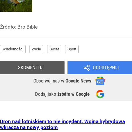
Źródło:
Bro Bible
Wiadomości
Życie
Świat
Sport
SKOMENTUJ
UDOSTĘPNIJ
Obserwuj nas
w
Google News
Dodaj jako
źródło w Google
Dron nad lotniskiem to nie incydent. Wojna hybrydowa
wkracza na nowy poziom