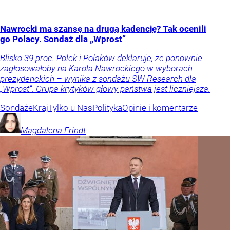
Nawrocki ma szansę na drugą kadencję? Tak ocenili
go Polacy. Sondaż dla „Wprost”
Blisko 39 proc. Polek i Polaków deklaruje, że ponownie
zagłosowałoby na Karola Nawrockiego w wyborach
prezydenckich – wynika z sondażu SW Research dla
„Wprost”. Grupa krytyków głowy państwa jest liczniejsza.
Sondaże
Kraj
Tylko u Nas
Polityka
Opinie i komentarze
Magdalena
Frindt