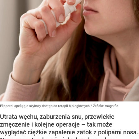
Eksperci apelują o szybszy dostęp do terapii biologicznych
/ Źródło:
magnific
Utrata węchu, zaburzenia snu, przewlekłe
zmęczenie i kolejne operacje – tak może
wyglądać ciężkie zapalenie zatok z polipami nosa.