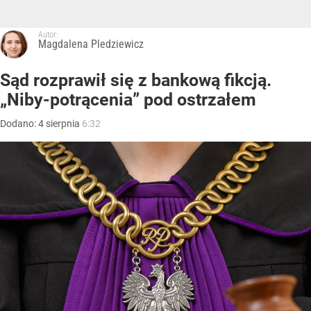
Autor:
Magdalena Pledziewicz
Sąd rozprawił się z bankową fikcją.
„Niby-potrącenia” pod ostrzałem
Dodano:
4
sierpnia
6:32