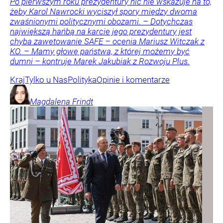
Po pierwszym roku prezydentury nic nie wskazuje na to,
żeby Karol Nawrocki wyciszył spory między dwoma
zwaśnionymi politycznymi obozami. – Dotychczas
największą hańbą na karcie jego prezydentury jest
chyba zawetowanie SAFE – ocenia Mariusz Witczak z
KO. – Mamy głowę państwa, z której możemy być
dumni – kontruje Marek Jakubiak z Rozwoju Plus.
Kraj
Tylko u Nas
Polityka
Opinie i komentarze
Magdalena
Frindt