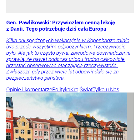
Gen. Pawlikowski: Przywiozłem cenną lekcję
z Danii. Tego potrzebuje dziś cała Europa
Kilka dni spędzonych wakacyjnie w Kopenhadze miało
być przede wszystkim odpoczynkiem. I rzeczywiście
było. Ale jak to często bywa, zawodowe doświadczenie
sprawia, że nawet podczas urlopu trudno całkowicie
przestać obserwować otaczającą rzeczywistość.
Zwłaszcza gdy przez wiele lat odpowiadało się za
bezpieczeństwo państwa.
Opinie i komentarze
Polityka
Kraj
Świat
Tylko u Nas