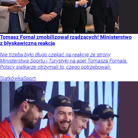
Tomasz Fornal zmobilizował rządzących! Ministerstwo
z błyskawiczną reakcją
Nie trzeba było długo czekać na reakcję ze strony
Ministerstwa Sportu i Turystyki na apel Tomasza Fornala.
Polscy siatkarze otrzymali to, czego potrzebowali.
Siatkówka
Sport