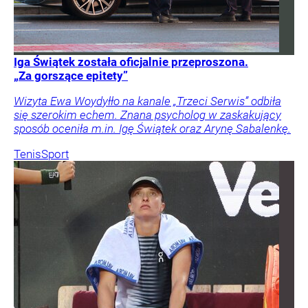
Iga Świątek została oficjalnie przeproszona.
„Za gorszące epitety”
Wizyta Ewa Woydyłło na kanale „Trzeci Serwis” odbiła
się szerokim echem. Znana psycholog w zaskakujący
sposób oceniła m.in. Igę Świątek oraz Arynę Sabalenkę.
Tenis
Sport