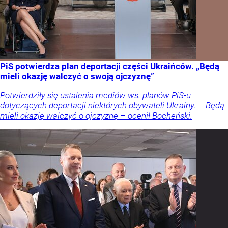
PiS potwierdza plan deportacji części Ukraińców. „Będą
mieli okazję walczyć o swoją ojczyznę”
Potwierdziły się ustalenia mediów ws. planów PiS-u
dotyczących deportacji niektórych obywateli Ukrainy. – Będą
mieli okazję walczyć o ojczyznę – ocenił Bocheński.