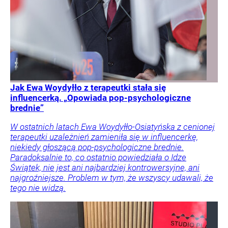
Jak Ewa Woydyłło z terapeutki stała się
influencerką. „Opowiada pop-psychologiczne
brednie”
W ostatnich latach Ewa Woydyłło-Osiatyńska z cenionej
terapeutki uzależnień zamieniła się w influencerkę,
niekiedy głoszącą pop-psychologiczne brednie.
Paradoksalnie to, co ostatnio powiedziała o Idze
Świątek, nie jest ani najbardziej kontrowersyjne, ani
najgroźniejsze. Problem w tym, że wszyscy udawali, że
tego nie widzą.