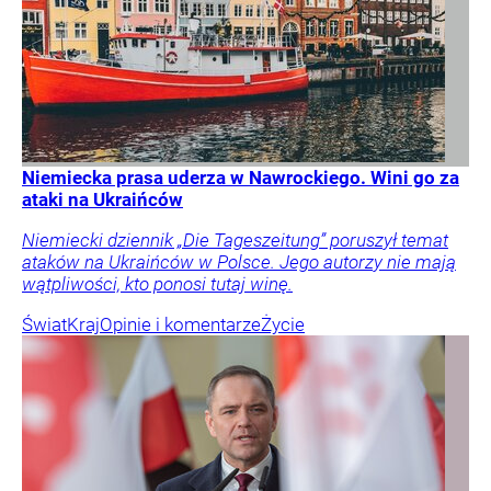
Niemiecka prasa uderza w Nawrockiego. Wini go za
ataki na Ukraińców
Niemiecki dziennik „Die Tageszeitung” poruszył temat
ataków na Ukraińców w Polsce. Jego autorzy nie mają
wątpliwości, kto ponosi tutaj winę.
Świat
Kraj
Opinie i komentarze
Życie