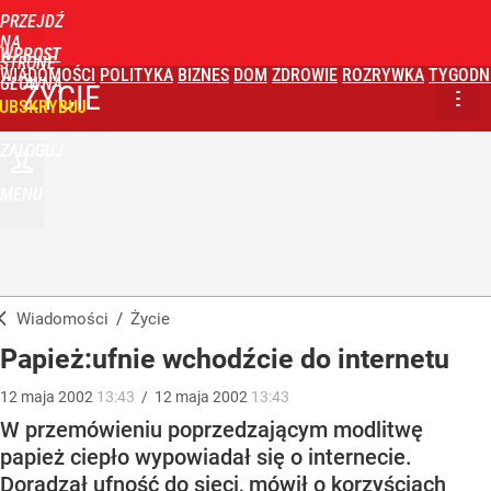
PRZEJDŹ
NA
WPROST
STRONĘ
WIADOMOŚCI
POLITYKA
BIZNES
DOM
ZDROWIE
ROZRYWKA
TYGODN
GŁÓWNĄ
ŻYCIE
UBSKRYBUJ
ZALOGUJ
MENU
Wiadomości
/
Życie
Papież:ufnie wchodźcie do internetu
12
maja
2002
13:43
/
12
maja
2002
13:43
W przemówieniu poprzedzającym modlitwę
papież ciepło wypowiadał się o internecie.
Doradzał ufność do sieci, mówił o korzyściach