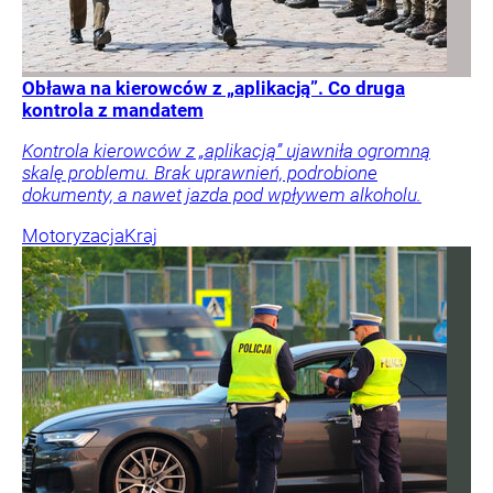
Obława na kierowców z „aplikacją”. Co druga
kontrola z mandatem
Kontrola kierowców z „aplikacją” ujawniła ogromną
skalę problemu. Brak uprawnień, podrobione
dokumenty, a nawet jazda pod wpływem alkoholu.
Motoryzacja
Kraj