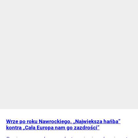
Wrze po roku Nawrockiego. „Największa hańba”
kontra „Cała Europa nam go zazdrości”