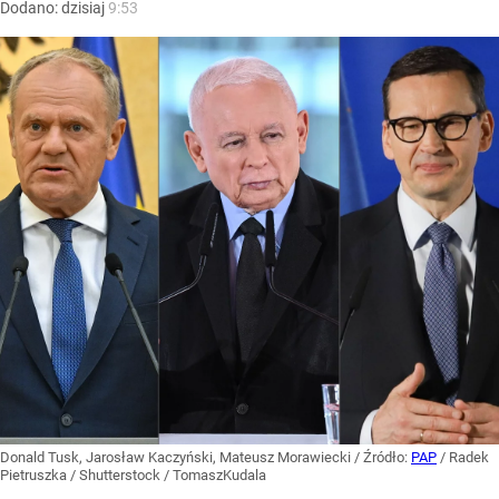
Dodano:
dzisiaj
9:53
Donald Tusk, Jarosław Kaczyński, Mateusz Morawiecki
/ Źródło:
PAP
/
Radek
Pietruszka / Shutterstock / TomaszKudala