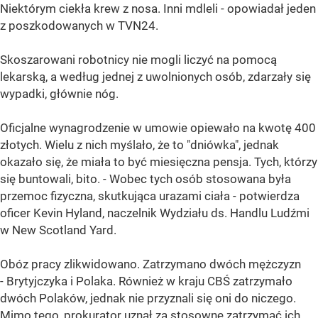
Niektórym ciekła krew z nosa. Inni mdleli - opowiadał jeden
z poszkodowanych w TVN24.
Skoszarowani robotnicy nie mogli liczyć na pomocą
lekarską, a według jednej z uwolnionych osób, zdarzały się
wypadki, głównie nóg.
Oficjalne wynagrodzenie w umowie opiewało na kwotę 400
złotych. Wielu z nich myślało, że to "dniówka", jednak
okazało się, że miała to być miesięczna pensja. Tych, którzy
się buntowali, bito. - Wobec tych osób stosowana była
przemoc fizyczna, skutkująca urazami ciała - potwierdza
oficer Kevin Hyland, naczelnik Wydziału ds. Handlu Ludźmi
w New Scotland Yard.
Obóz pracy zlikwidowano. Zatrzymano dwóch mężczyzn
- Brytyjczyka i Polaka. Również w kraju CBŚ zatrzymało
dwóch Polaków, jednak nie przyznali się oni do niczego.
Mimo tego, prokurator uznał za stosowne zatrzymać ich