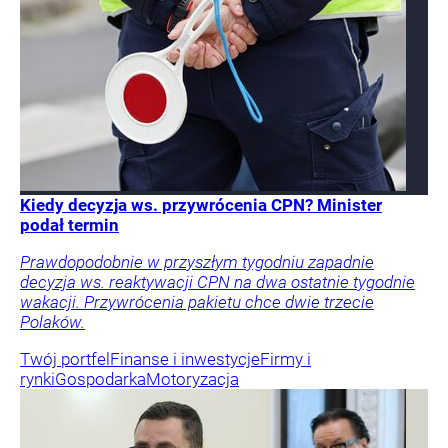
Kiedy decyzja ws. przywrócenia CPN? Minister
podał termin
Prawdopodobnie w przyszłym tygodniu zapadnie
decyzja ws. reaktywacji CPN na dwa ostatnie tygodnie
wakacji. Przywrócenia pakietu chce dwie trzecie
Polaków.
Twój portfel
Finanse i inwestycje
Firmy i
rynki
Gospodarka
Motoryzacja