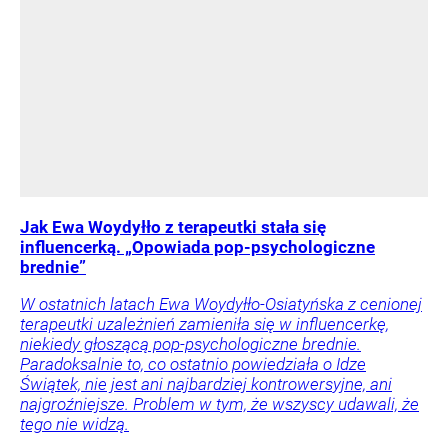
Jak Ewa Woydyłło z terapeutki stała się
influencerką. „Opowiada pop-psychologiczne
brednie”
W ostatnich latach Ewa Woydyłło-Osiatyńska z cenionej
terapeutki uzależnień zamieniła się w influencerkę,
niekiedy głoszącą pop-psychologiczne brednie.
Paradoksalnie to, co ostatnio powiedziała o Idze
Świątek, nie jest ani najbardziej kontrowersyjne, ani
najgroźniejsze. Problem w tym, że wszyscy udawali, że
tego nie widzą.