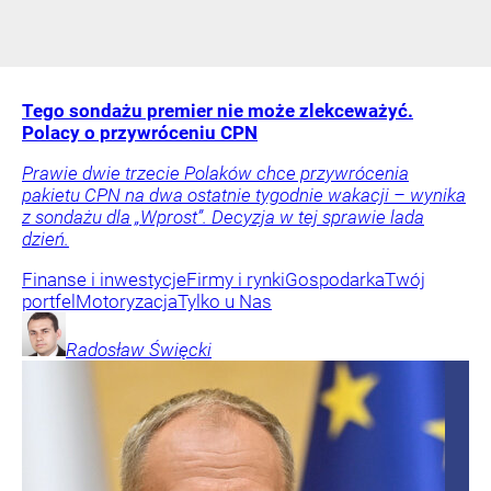
Tego sondażu premier nie może zlekceważyć.
Polacy o przywróceniu CPN
Prawie dwie trzecie Polaków chce przywrócenia
pakietu CPN na dwa ostatnie tygodnie wakacji – wynika
z sondażu dla „Wprost”. Decyzja w tej sprawie lada
dzień.
Finanse i inwestycje
Firmy i rynki
Gospodarka
Twój
portfel
Motoryzacja
Tylko u Nas
Radosław
Święcki