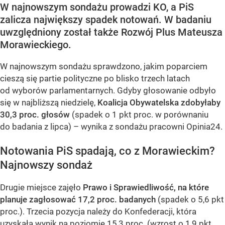
W najnowszym sondażu prowadzi KO, a PiS
zalicza największy spadek notowań. W badaniu
uwzględniony został także Rozwój Plus Mateusza
Morawieckiego.
W najnowszym sondażu sprawdzono, jakim poparciem
cieszą się partie polityczne po blisko trzech latach
od wyborów parlamentarnych. Gdyby głosowanie odbyło
się w najbliższą niedzielę,
Koalicja Obywatelska zdobyłaby
30,3 proc. głosów
(spadek o 1 pkt proc. w porównaniu
do badania z lipca) – wynika z sondażu pracowni Opinia24.
Notowania PiS spadają, co z Morawieckim?
Najnowszy sondaż
Drugie miejsce zajęło
Prawo i Sprawiedliwość, na które
planuje zagłosować 17,2 proc. badanych
(spadek o 5,6 pkt
proc.). Trzecia pozycja należy do Konfederacji, która
uzyskała wynik na poziomie 15,3 proc. (wzrost o 1,9 pkt