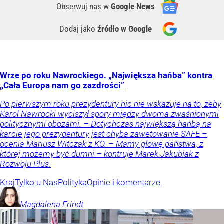
Obserwuj nas
w
Google News
Dodaj jako
źródło w Google
Wrze po roku Nawrockiego. „Największa hańba” kontra
„Cała Europa nam go zazdrości”
Po pierwszym roku prezydentury nic nie wskazuje na to, żeby
Karol Nawrocki wyciszył spory między dwoma zwaśnionymi
politycznymi obozami. – Dotychczas największą hańbą na
karcie jego prezydentury jest chyba zawetowanie SAFE –
ocenia Mariusz Witczak z KO. – Mamy głowę państwa, z
której możemy być dumni – kontruje Marek Jakubiak z
Rozwoju Plus.
Kraj
Tylko u Nas
Polityka
Opinie i komentarze
Magdalena
Frindt