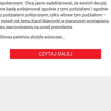
społecznym. Chcę jasno zadeklarować, że swoich decyzji
nie będę podejmował zgodnie z tymi podziałami i zgodnie
z podziałami politycznymi, tylko wbrew tym podziałom –
mówił rok temu Karol Nawrocki w pierwszym wystąpieniu
po zaprzysiężeniu na urząd prezydenta
.
Głowa państwa złożyła wówczas...
CZYTAJ DALEJ