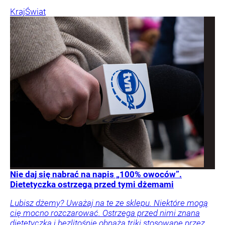
Kraj
Świat
Nie daj się nabrać na napis „100% owoców”.
Dietetyczka ostrzega przed tymi dżemami
Lubisz dżemy? Uważaj na te ze sklepu. Niektóre mogą
cię mocno rozczarować. Ostrzega przed nimi znana
dietetyczka i bezlitośnie obnaża triki stosowane przez