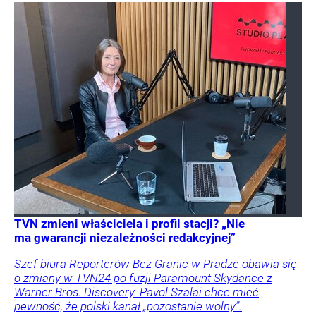
TVN zmieni właściciela i profil stacji? „Nie
ma gwarancji niezależności redakcyjnej”
Szef biura Reporterów Bez Granic w Pradze obawia się
o zmiany w TVN24 po fuzji Paramount Skydance z
Warner Bros. Discovery. Pavol Szalai chce mieć
pewność, że polski kanał „pozostanie wolny”.