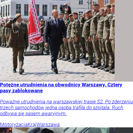
Potężne utrudnienia na obwodnicy Warszawy. Cztery
pasy zablokowane
Poważne utrudnienia na warszawskiej trasie S2. Po zderzeniu
trzech samochodów jedna osoba trafiła do szpitala. Ruch
odbywa się pasem awaryjnym.
Motoryzacja
Kraj
Warszawa