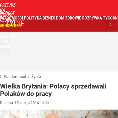
PRZEJDŹ
NA
WPROST
STRONĘ
WIADOMOŚCI
POLITYKA
BIZNES
DOM
ZDROWIE
ROZRYWKA
TYGODN
GŁÓWNĄ
ŻYCIE
UBSKRYBUJ
ZALOGUJ
MENU
Wiadomości
/
Życie
Wielka Brytania: Polacy sprzedawali
Polaków do pracy
Dodano:
15
lutego
2014
10:30