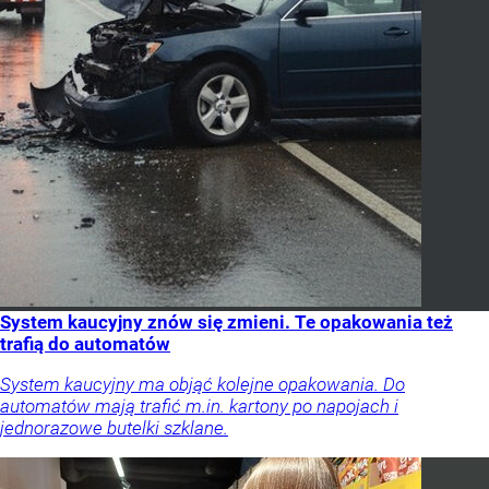
System kaucyjny znów się zmieni. Te opakowania też
trafią do automatów
System kaucyjny ma objąć kolejne opakowania. Do
automatów mają trafić m.in. kartony po napojach i
jednorazowe butelki szklane.