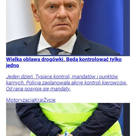
Wielka obława drogówki. Będą kontrolować tylko
jedno
Jeden dzień. Tysiące kontroli, mandatów i punktów
karnych. Policja zaplanowała akcję kontroli kierowców.
Od rana posypią się mandaty.
Motoryzacja
Kraj
Życie