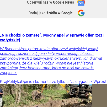
Obserwuj nas
w
Google News
Dodaj jako
źródło w Google
„Nie chodzi o zemstę”. Mocny apel w sprawie ofiar rzezi
wołyńskiej
W Buenos Aires potomkowie ofiar rzezi wołyńskiej wciąż
pokazują rodzinne zdjęcia i listy, wspominając bliskich
zamordowanych z niezwykłym okrucieństwem. Ich dramat
przypomina, że dla wielu rodzin Wołyń nie jest historią
zamkniętą, lecz bolesną raną, która do dziś nie została
zagojona.
Kraj
Polityka
Opinie i komentarze
Tylko u Nas
Tygodnik Wprost