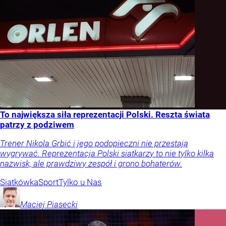
To największa siła reprezentacji Polski. Reszta świata
patrzy z podziwem
Trener Nikola Grbić i jego podopieczni nie przestają
wygrywać. Reprezentacja Polski siatkarzy to nie tylko kilka
nazwisk, ale prawdziwy zespół i grono bohaterów.
Siatkówka
Sport
Tylko u Nas
Maciej
Piasecki