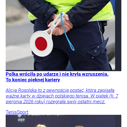
Polka wróciła po udarze i nie kryła wzruszenia.
To koniec pięknej kariery
Alicja Rosolska to z pewnością postać, która zapisała
ważne karty w dziejach polskiego tenisa. W piątek (tj. 7
sierpnia 2026 roku) rozegrała swój ostatni mecz.
Tenis
Sport