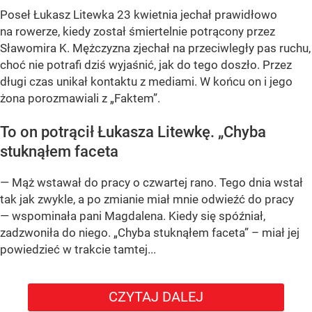
Poseł Łukasz Litewka 23 kwietnia jechał prawidłowo
na rowerze, kiedy został śmiertelnie potrącony przez
Sławomira K. Mężczyzna zjechał na przeciwległy pas ruchu,
choć nie potrafi dziś wyjaśnić, jak do tego doszło. Przez
długi czas unikał kontaktu z mediami. W końcu on i jego
żona porozmawiali z „Faktem”.
To on potrącił Łukasza Litewkę. „Chyba
stuknąłem faceta
— Mąż wstawał do pracy o czwartej rano. Tego dnia wstał
tak jak zwykle, a po zmianie miał mnie odwieźć do pracy
— wspominała pani Magdalena. Kiedy się spóźniał,
zadzwoniła do niego. „Chyba stuknąłem faceta” – miał jej
powiedzieć w trakcie tamtej...
CZYTAJ DALEJ