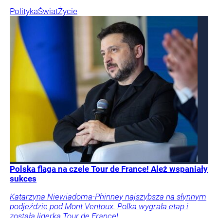
Polityka
Świat
Życie
Polska flaga na czele Tour de France! Ależ wspaniały
sukces
Katarzyna Niewiadoma-Phinney najszybsza na słynnym
podjeździe pod Mont Ventoux. Polka wygrała etap i
została liderką Tour de France!