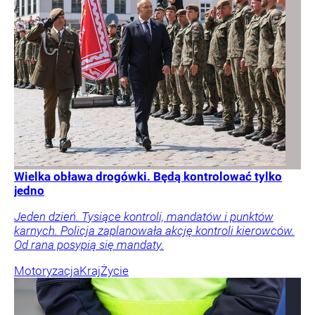
Wielka obława drogówki. Będą kontrolować tylko
jedno
Jeden dzień. Tysiące kontroli, mandatów i punktów
karnych. Policja zaplanowała akcję kontroli kierowców.
Od rana posypią się mandaty.
Motoryzacja
Kraj
Życie