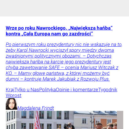
Wrze po roku Nawrockiego. „Największa hańba”
kontra „Cała Europa nam go zazdrości”
Po pierwszym roku prezydentury nic nie wskazuje na to,
żeby Karol Nawrocki wyciszył spory między dwoma
zwaśnionymi politycznymi obozami. – Dotychczas
największą hańbą na karcie jego prezydentury jest
chyba zawetowanie SAFE – ocenia Mariusz Witczak z
KO. – Mamy głowę państwa, z której możemy być
dumni – kontruje Marek Jakubiak z Rozwoju Plus.
Kraj
Tylko u Nas
Polityka
Opinie i komentarze
Tygodnik
Wprost
Magdalena
Frindt