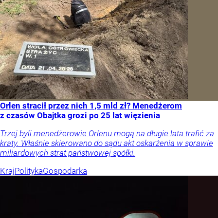
Orlen stracił przez nich 1,5 mld zł? Menedżerom
z czasów Obajtka grozi po 25 lat więzienia
Trzej byli menedżerowie Orlenu mogą na długie lata trafić za
kraty. Właśnie skierowano do sądu akt oskarżenia w sprawie
miliardowych strat państwowej spółki.
Kraj
Polityka
Gospodarka