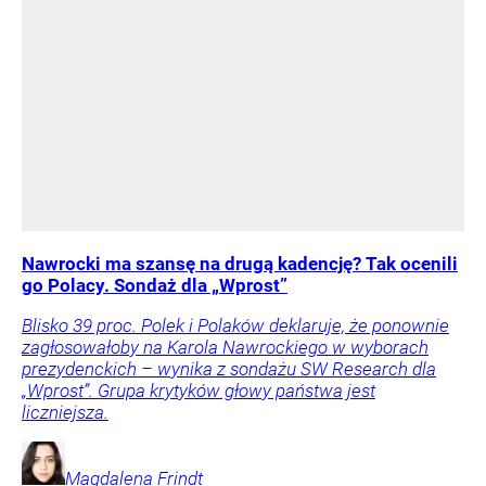
Nawrocki ma szansę na drugą kadencję? Tak ocenili
go Polacy. Sondaż dla „Wprost”
Blisko 39 proc. Polek i Polaków deklaruje, że ponownie
zagłosowałoby na Karola Nawrockiego w wyborach
prezydenckich – wynika z sondażu SW Research dla
„Wprost”. Grupa krytyków głowy państwa jest
liczniejsza.
Magdalena
Frindt