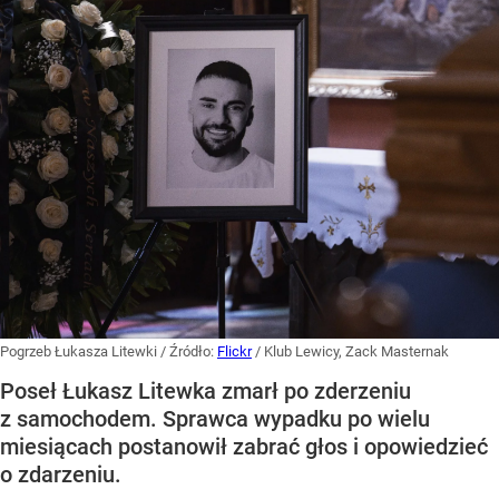
Pogrzeb Łukasza Litewki
/ Źródło:
Flickr
/
Klub Lewicy, Zack Masternak
Poseł Łukasz Litewka zmarł po zderzeniu
z samochodem. Sprawca wypadku po wielu
miesiącach postanowił zabrać głos i opowiedzieć
o zdarzeniu.