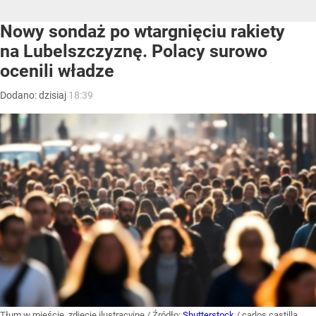
Nowy sondaż po wtargnięciu rakiety
na Lubelszczyznę. Polacy surowo
ocenili władze
Dodano:
dzisiaj
18:39
Tłum w mieście, zdjęcie ilustracyjne
/ Źródło:
Shutterstock
/
carlos castilla