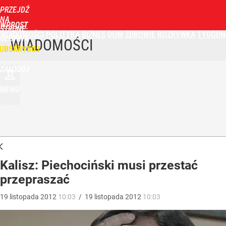
PRZEJDŹ
NA
WPROST
STRONĘ
WIADOMOŚCI
POLITYKA
BIZNES
DOM
ZDROWIE
ROZRYWKA
TYGODN
GŁÓWNĄ
WIADOMOŚCI
UBSKRYBUJ
ZALOGUJ
MENU
Kalisz: Piechociński musi przestać
przepraszać
19
listopada
2012
10:03
/
19
listopada
2012
10:03