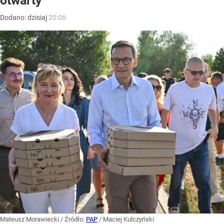
otwarty”
Dodano:
dzisiaj
20:06
Mateusz Morawiecki
/ Źródło:
PAP
/
Maciej Kulczyński